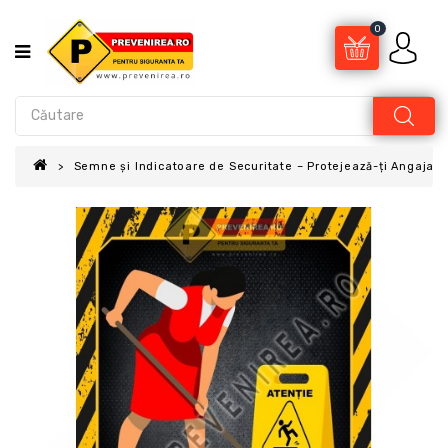
0
Semne și Indicatoare de Securitate – Protejează-ți Angajații