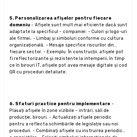
5. Personalizarea afișelor pentru fiecare
domeniu
- Afișele sunt mult mai eficiente dacă sunt
adaptate la specificul - companiei: - Culori și logo-uri
ale firmei. - Limbaj și simboluri conforme cu cultura
organizațională. - Mesaje specifice riscurilor din
fiecare sector. - Exemplu: În construcții, afișele pot
fi reflectorizante și rezistente la intemperii, în timp
ce în birouri IT, afișele pot avea mesaje digitale și cod
QR cu proceduri detaliate.
6. Sfaturi practice pentru implementare
-
Plasați afișele în zone vizibile – intrări, săli de
producție, birouri. - Actualizați afișele periodic
pentru a reflecta schimbările de legislație sau noi
proceduri. - Combinați afișele cu instruirea periodică