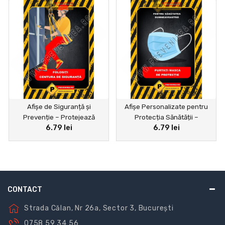
Afișe de Siguranță și
Afișe Personalizate pentru
Prevenție – Protejează
Protecția Sănătății –
6.79 lei
6.79 lei
Angajații și Reduc Riscurile
Protejează-ți Angajații și
Clienții
CONTACT
Strada Călan, Nr 26a, Sector 3, București
0758 59 34 56