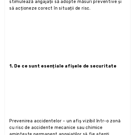
stimulează angajații să adopte măsuri preventive și
să acționeze corect în situații de risc.
1. De ce sunt esențiale afișele de securitate
Prevenirea accidentelor – un afiș vizibil într-o zonă
cu risc de accidente mecanice sau chimice
amintește permanent angajaților să fie atenți.