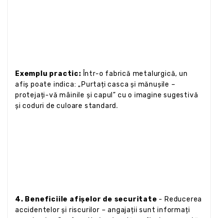
Exemplu practic:
Într-o fabrică metalurgică, un
afiș poate indica: „Purtați casca și mănușile –
protejați-vă mâinile și capul” cu o imagine sugestivă
și coduri de culoare standard.
4. Beneficiile afișelor de securitate
- Reducerea
accidentelor și riscurilor – angajații sunt informați