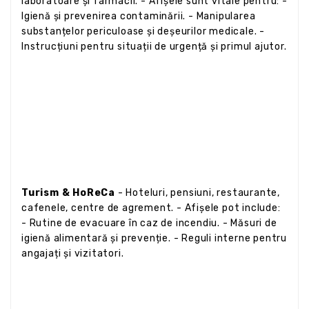
laboratoare și farmacii. - Afișele sunt vitale pentru: -
Igienă și prevenirea contaminării. - Manipularea
substanțelor periculoase și deșeurilor medicale. -
Instrucțiuni pentru situații de urgență și primul ajutor.
Turism & HoReCa
- Hoteluri, pensiuni, restaurante,
cafenele, centre de agrement. - Afișele pot include:
- Rutine de evacuare în caz de incendiu. - Măsuri de
igienă alimentară și prevenție. - Reguli interne pentru
angajați și vizitatori.