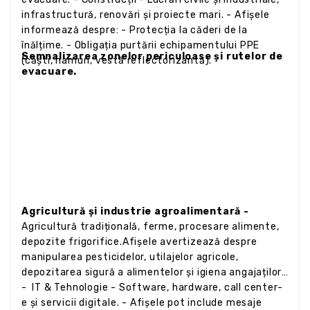
infrastructură, renovări și proiecte mari. - Afișele
informează despre: - Protecția la căderi de la
înălțime. - Obligația purtării echipamentului PPE
Semnalizarea zonelor periculoase și rutelor de
(căști, hamuri, vestă reflectorizantă).
evacuare.
Agricultură și industrie agroalimentară -
Agricultură tradițională, ferme, procesare alimente,
depozite frigorifice.Afișele avertizează despre
manipularea pesticidelor, utilajelor agricole,
depozitarea sigură a alimentelor și igiena angajaților.
- IT & Tehnologie - Software, hardware, call center-
e și servicii digitale. - Afișele pot include mesaje