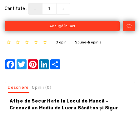
Cantitate :
Adaugă În Coş
0 opinii
Spune-ţi opinia
Facebook
Twitter
Pinterest
LinkedIn
Share
Descriere
Opinii (0)
Afișe de Securitate la Locul de Muncă –
Creează un Mediu de Lucru Sănătos și Sigur