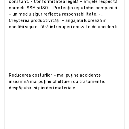
constant. - Conformitatea legală – afișele respectă
normele SSM și ISO. - Protecția reputației companiei
– un mediu sigur reflectă responsabilitate. -
Creșterea productivității – angajații lucrează în
condiții sigure, fără întreruperi cauzate de accidente.
Reducerea costurilor – mai puține accidente
înseamnă mai puține cheltuieli cu tratamente,
despăgubiri și pierderi materiale.