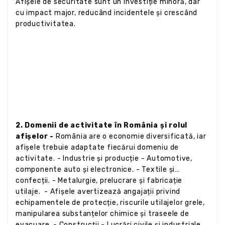
Afișele de securitate sunt un investiție minoră, dar
cu impact major, reducând incidentele și crescând
productivitatea.
2. Domenii de activitate în România și rolul
afișelor -
România are o economie diversificată, iar
afișele trebuie adaptate fiecărui domeniu de
activitate. - Industrie și producție - Automotive,
componente auto și electronice. - Textile și
confecții. - Metalurgie, prelucrare și fabricație
utilaje. - Afișele avertizează angajații privind
echipamentele de protecție, riscurile utilajelor grele,
manipularea substanțelor chimice și traseele de
evacuare. - Construcții - Lucrări civile și industriale,