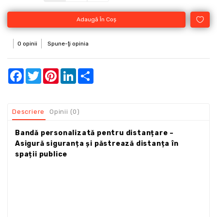
Adaugă În Coş
0 opinii
Spune-ţi opinia
Facebook
Twitter
Pinterest
LinkedIn
Share
Descriere
Opinii (0)
Bandă personalizată pentru distanțare –
Asigură siguranța și păstrează distanța în
spații publice