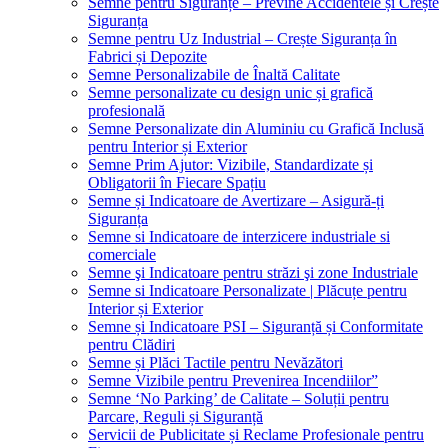
Semne pentru Siguranțe – Previne Accidentele și Crește
Siguranța
Semne pentru Uz Industrial – Crește Siguranța în
Fabrici și Depozite
Semne Personalizabile de Înaltă Calitate
Semne personalizate cu design unic și grafică
profesională
Semne Personalizate din Aluminiu cu Grafică Inclusă
pentru Interior și Exterior
Semne Prim Ajutor: Vizibile, Standardizate și
Obligatorii în Fiecare Spațiu
Semne și Indicatoare de Avertizare – Asigură-ți
Siguranța
Semne si Indicatoare de interzicere industriale si
comerciale
Semne şi Indicatoare pentru străzi şi zone Industriale
Semne si Indicatoare Personalizate | Plăcuțe pentru
Interior și Exterior
Semne și Indicatoare PSI – Siguranță și Conformitate
pentru Clădiri
Semne și Plăci Tactile pentru Nevăzători
Semne Vizibile pentru Prevenirea Incendiilor”
Semne ‘No Parking’ de Calitate – Soluții pentru
Parcare, Reguli și Siguranță
Servicii de Publicitate și Reclame Profesionale pentru