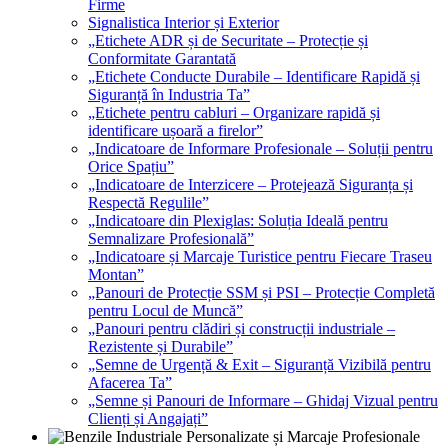
Firme
Signalistica Interior și Exterior
„Etichete ADR și de Securitate – Protecție și
Conformitate Garantată
„Etichete Conducte Durabile – Identificare Rapidă și
Siguranță în Industria Ta”
„Etichete pentru cabluri – Organizare rapidă și
identificare ușoară a firelor”
„Indicatoare de Informare Profesionale – Soluții pentru
Orice Spațiu”
„Indicatoare de Interzicere – Protejează Siguranța și
Respectă Regulile”
„Indicatoare din Plexiglas: Soluția Ideală pentru
Semnalizare Profesională”
„Indicatoare și Marcaje Turistice pentru Fiecare Traseu
Montan”
„Panouri de Protecție SSM și PSI – Protecție Completă
pentru Locul de Muncă”
„Panouri pentru clădiri și construcții industriale –
Rezistente și Durabile”
„Semne de Urgență & Exit – Siguranță Vizibilă pentru
Afacerea Ta”
„Semne și Panouri de Informare – Ghidaj Vizual pentru
Clienți și Angajați”