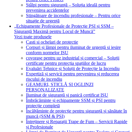
Stâlpi pentru siguranță – Soluția ideală pentru
prevenirea accidentelor
Stingătoare de incendiu profesionale – Pentru orice
situație de urgență
„Echipamente Profesionale de Protecție PSI și SSM –
Siguranță Maximă pentru Locul de Muncă”
Vezi toate produsele
Casti si ochelari de protectie
Corpuri și lămpi pentru iluminat de urgență si iesire
conform normelor ISU
covorașe pentru uz industrial și comercial – Soluții
certificate pentru protecția spațiilor de lucru
Evaluări Tehnice și Soluții de Protecție la Incendiu
Expertiză și servicii pentru prevenirea și reducerea
riscului de incendiu
GEAMURI, STICLĂ ŞI OGLINZI
PERSONALIZATE
Iluminat de siguranță și panică certificat ISU
Îmbrăcăminte și echipamente SSM și PSI pentru
protecție completă
Încălțăminte de protecție pentru siguranță și sănătate în
muncă (SSM & PSI)
Întreținere și Reparații Trape de Fum – Servicii Rapide
și Profesionale