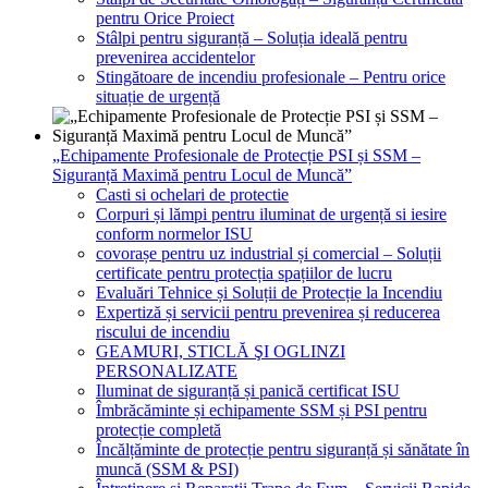
pentru Orice Proiect
Stâlpi pentru siguranță – Soluția ideală pentru
prevenirea accidentelor
Stingătoare de incendiu profesionale – Pentru orice
situație de urgență
„Echipamente Profesionale de Protecție PSI și SSM –
Siguranță Maximă pentru Locul de Muncă”
Casti si ochelari de protectie
Corpuri și lămpi pentru iluminat de urgență si iesire
conform normelor ISU
covorașe pentru uz industrial și comercial – Soluții
certificate pentru protecția spațiilor de lucru
Evaluări Tehnice și Soluții de Protecție la Incendiu
Expertiză și servicii pentru prevenirea și reducerea
riscului de incendiu
GEAMURI, STICLĂ ŞI OGLINZI
PERSONALIZATE
Iluminat de siguranță și panică certificat ISU
Îmbrăcăminte și echipamente SSM și PSI pentru
protecție completă
Încălțăminte de protecție pentru siguranță și sănătate în
muncă (SSM & PSI)