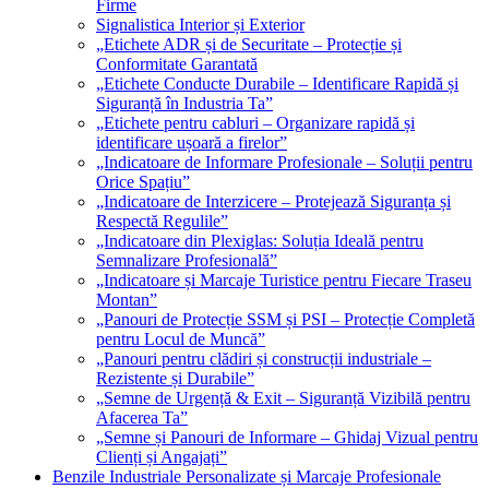
Firme
Signalistica Interior și Exterior
„Etichete ADR și de Securitate – Protecție și
Conformitate Garantată
„Etichete Conducte Durabile – Identificare Rapidă și
Siguranță în Industria Ta”
„Etichete pentru cabluri – Organizare rapidă și
identificare ușoară a firelor”
„Indicatoare de Informare Profesionale – Soluții pentru
Orice Spațiu”
„Indicatoare de Interzicere – Protejează Siguranța și
Respectă Regulile”
„Indicatoare din Plexiglas: Soluția Ideală pentru
Semnalizare Profesională”
„Indicatoare și Marcaje Turistice pentru Fiecare Traseu
Montan”
„Panouri de Protecție SSM și PSI – Protecție Completă
pentru Locul de Muncă”
„Panouri pentru clădiri și construcții industriale –
Rezistente și Durabile”
„Semne de Urgență & Exit – Siguranță Vizibilă pentru
Afacerea Ta”
„Semne și Panouri de Informare – Ghidaj Vizual pentru
Clienți și Angajați”
Benzile Industriale Personalizate și Marcaje Profesionale