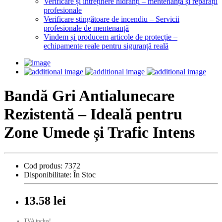
Verificare și întreținere hidranți – mentenanță și reparații
profesionale
Verificare stingătoare de incendiu – Servicii
profesionale de mentenanță
Vindem și producem articole de protecție –
echipamente reale pentru siguranță reală
Bandă Gri Antialunecare
Rezistentă – Ideală pentru
Zone Umede și Trafic Intens
Cod produs:
7372
Disponibilitate:
În Stoc
13.58 lei
TVA inclus!