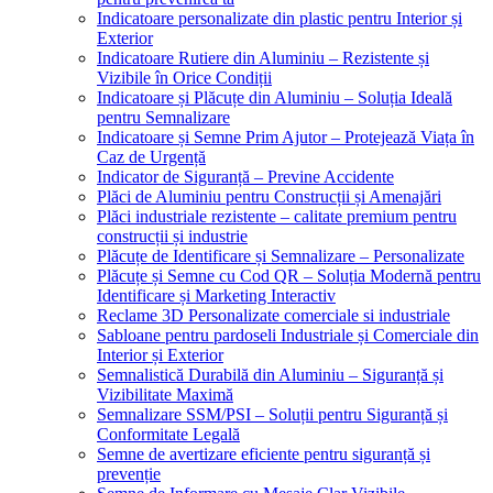
Indicatoare personalizate din plastic pentru Interior și
Exterior
Indicatoare Rutiere din Aluminiu – Rezistente și
Vizibile în Orice Condiții
Indicatoare și Plăcuțe din Aluminiu – Soluția Ideală
pentru Semnalizare
Indicatoare și Semne Prim Ajutor – Protejează Viața în
Caz de Urgență
Indicator de Siguranță – Previne Accidente
Plăci de Aluminiu pentru Construcții și Amenajări
Plăci industriale rezistente – calitate premium pentru
construcții și industrie
Plăcuțe de Identificare și Semnalizare – Personalizate
Plăcuțe și Semne cu Cod QR – Soluția Modernă pentru
Identificare și Marketing Interactiv
Reclame 3D Personalizate comerciale si industriale
Sabloane pentru pardoseli Industriale și Comerciale din
Interior și Exterior
Semnalistică Durabilă din Aluminiu – Siguranță și
Vizibilitate Maximă
Semnalizare SSM/PSI – Soluții pentru Siguranță și
Conformitate Legală
Semne de avertizare eficiente pentru siguranță și
prevenție