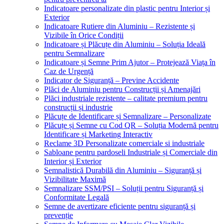
Indicatoare personalizate din plastic pentru Interior și
Exterior
Indicatoare Rutiere din Aluminiu – Rezistente și
Vizibile în Orice Condiții
Indicatoare și Plăcuțe din Aluminiu – Soluția Ideală
pentru Semnalizare
Indicatoare și Semne Prim Ajutor – Protejează Viața în
Caz de Urgență
Indicator de Siguranță – Previne Accidente
Plăci de Aluminiu pentru Construcții și Amenajări
Plăci industriale rezistente – calitate premium pentru
construcții și industrie
Plăcuțe de Identificare și Semnalizare – Personalizate
Plăcuțe și Semne cu Cod QR – Soluția Modernă pentru
Identificare și Marketing Interactiv
Reclame 3D Personalizate comerciale si industriale
Sabloane pentru pardoseli Industriale și Comerciale din
Interior și Exterior
Semnalistică Durabilă din Aluminiu – Siguranță și
Vizibilitate Maximă
Semnalizare SSM/PSI – Soluții pentru Siguranță și
Conformitate Legală
Semne de avertizare eficiente pentru siguranță și
prevenție