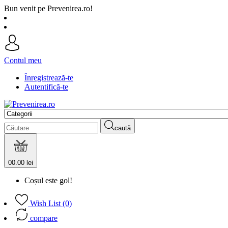
Bun venit pe Prevenirea.ro!
Contul meu
Înregistrează-te
Autentifică-te
caută
0
0.00 lei
Coșul este gol!
Wish List (0)
compare