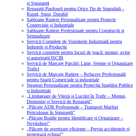
și Siguranță
Reparații Pardoseli pentru Orice Tip de Suprafață –
Rapid, Sigur, Durabil
Sabloane Rutiere Personalizate pentru Proiecte
Comerciale și Industriale
Sabloane Rutiere Profesionale pentru Construcții și
Semnalizare
Servicii Complete de Vopsitorie Industrială pentru
Industrie și Producție
Servicii complete pentru locuri de joacă: montaj, avize
și autorizații ISCIR
Servicii de Marcaje Parcări: Linie, Semne și Organizare
Trafict
Servicii de Marcaje Rutiere – Refacere Profesională
pentru Spații Comerciale si industriale
Steaguri Personalizate pentru Protecția Spațiilor Publice
și Industriale
„Limitatoare de Viteză și Lucrări în Trafic – Montaj,
Demontaj și Servicii de Reparații”
„Plăcuțe ADR Profesionale – Transport Marfuri
Periculoase în Siguranță”
„Plăcuțe Braille pentru Identificare și Organizare –
Nevăzători”
„Plăcuțe de avertizare eficiente – Previn accidentele și
protejează echipa!”