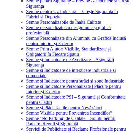
Semne pentru Siguranțe – Previne Accidentele și Crește
Siguranța
Semne pentru Uz Industrial – Crește Siguranța în
Fabrici și Depozite
Semne Personalizabile de Înaltă Calitate
Semne personalizate cu design unic și grafică
profesională
Semne Personalizate din Aluminiu cu Grafică Inclusă
pentru Interior și Exterior
Semne Prim Ajutor: Vizibile, Standardizate și
Obligatorii în Fiecare Spațiu
Semne și Indicatoare de Avertizare – Asigură-ți
Siguranța
Semne si Indicatoare de interzicere industriale si
comerciale
Semne şi Indicatoare pentru străzi şi zone Industriale
Semne si Indicatoare Personalizate | Plăcuțe pentru
Interior și Exterior
Semne și Indicatoare PSI – Siguranță și Conformitate
pentru Clădiri
Semne și Plăci Tactile pentru Nevăzători
Semne Vizibile pentru Prevenirea Incendiilor”
Semne ‘No Parking’ de Calitate – Soluții pentru
Parcare, Reguli și Siguranță
Servicii de Publicitate și Reclame Profesionale pentru