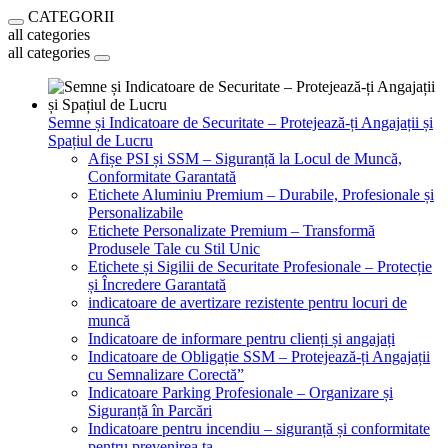
CATEGORII
all categories
all categories
Semne și Indicatoare de Securitate – Protejează-ți Angajații și
Spațiul de Lucru
Afișe PSI și SSM – Siguranță la Locul de Muncă,
Conformitate Garantată
Etichete Aluminiu Premium – Durabile, Profesionale și
Personalizabile
Etichete Personalizate Premium – Transformă
Produsele Tale cu Stil Unic
Etichete și Sigilii de Securitate Profesionale – Protecție
și Încredere Garantată
indicatoare de avertizare rezistente pentru locuri de
muncă
Indicatoare de informare pentru clienți și angajați
Indicatoare de Obligație SSM – Protejează-ți Angajații
cu Semnalizare Corectă”
Indicatoare Parking Profesionale – Organizare și
Siguranță în Parcări
Indicatoare pentru incendiu – siguranță și conformitate
pentru prevenirea ta