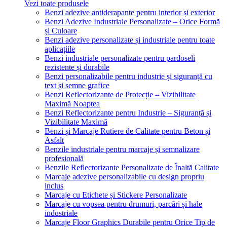
Vezi toate produsele
Benzi adezive antiderapante pentru interior și exterior
Benzi Adezive Industriale Personalizate – Orice Formă
și Culoare
Benzi adezive personalizate și industriale pentru toate
aplicațiile
Benzi industriale personalizate pentru pardoseli
rezistente și durabile
Benzi personalizabile pentru industrie și siguranță cu
text și semne grafice
Benzi Reflectorizante de Protecție – Vizibilitate
Maximă Noaptea
Benzi Reflectorizante pentru Industrie – Siguranță și
Vizibilitate Maximă
Benzi și Marcaje Rutiere de Calitate pentru Beton și
Asfalt
Benzile industriale pentru marcaje și semnalizare
profesională
Benzile Reflectorizante Personalizate de Înaltă Calitate
Marcaje adezive personalizabile cu design propriu
inclus
Marcaje cu Etichete și Stickere Personalizate
Marcaje cu vopsea pentru drumuri, parcări și hale
industriale
Marcaje Floor Graphics Durabile pentru Orice Tip de