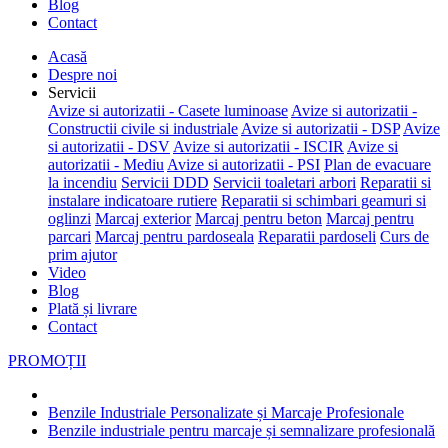
Blog
Contact
Acasă
Despre noi
Servicii
Avize si autorizatii - Casete luminoase
Avize si autorizatii -
Constructii civile si industriale
Avize si autorizatii - DSP
Avize
si autorizatii - DSV
Avize si autorizatii - ISCIR
Avize si
autorizatii - Mediu
Avize si autorizatii - PSI
Plan de evacuare
la incendiu
Servicii DDD
Servicii toaletari arbori
Reparatii si
instalare indicatoare rutiere
Reparatii si schimbari geamuri si
oglinzi
Marcaj exterior
Marcaj pentru beton
Marcaj pentru
parcari
Marcaj pentru pardoseala
Reparatii pardoseli
Curs de
prim ajutor
Video
Blog
Plată și livrare
Contact
PROMOȚII
Benzile Industriale Personalizate și Marcaje Profesionale
Benzile industriale pentru marcaje și semnalizare profesională