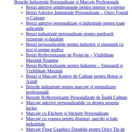
Benzile Industriale Personalizate și Marcaje Profesionale
Benzi adezive antiderapante pentru interior și exterior
Benzi Adezive Industriale Personalizate – Orice Formă
și Culoare
Benzi adezive personalizate și industriale pentru toate
aplicațiile
Benzi industriale personalizate pentru pardoseli
rezistente și durabile
Benzi personalizabile pentru industrie și siguranță cu
text și semne grafice
Benzi Reflectorizante de Protecție – Vizibilitate
Maximă Noaptea
Benzi Reflectorizante pentru Industrie – Siguranță și
Vizibilitate Maximă
Benzi și Marcaje Rutiere de Calitate pentru Beton și
Asfalt
Benzile industriale pentru marcaje și semnalizare
profesională
Benzile Reflectorizante Personalizate de Înaltă Calitate
Marcaje adezive personalizabile cu design propriu
inclus
Marcaje cu Etichete și Stickere Personalizate
Marcaje cu vopsea pentru drumuri, parcări și hale
industriale
Marcaje Floor Graphics Durabile pentru Orice Tip de