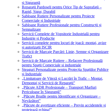
și Siguranță
Reparații Pardoseli pentru Orice Tip de Suprafață –
Rapid, Sigur, Durabil
Sabloane Rutiere Personalizate pentru Proiecte
Comerciale și Industriale
Sabloane Rutiere Profesionale pentru Construcții și
Semnalizare
Servicii Complete de Vopsitorie Industrială pentru
Industrie și Producție
Servicii complete pentru locuri de joacă: montaj, avize
și autorizații ISCIR
Servicii de Marcaje Parcări: Linie, Semne și Organizare
Trafict
Servicii de Marcaje Rutiere – Refacere Profesională
pentru Spații Comerciale si industriale
Steaguri Personalizate pentru Protecția Spațiilor Publice
și Industriale
„Limitatoare de Viteză și Lucrări în Trafic – Montaj,
Demontaj și Servicii de Reparații”
„Plăcuțe ADR Profesionale – Transport Marfuri
Periculoase în Siguranță”
„Plăcuțe Braille pentru Identificare și Organizare –
Nevăzători”
„Plăcuțe de avertizare eficiente – Previn accidentele și
protejează echipa!”