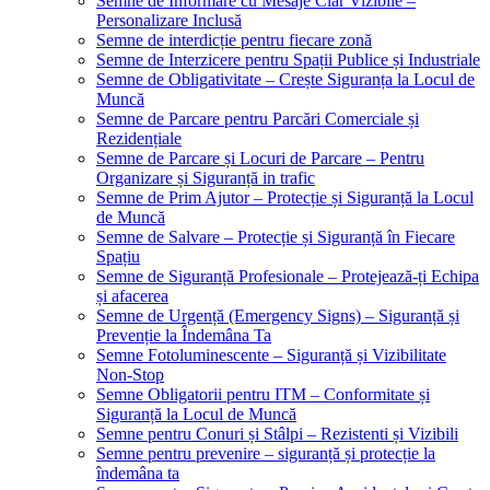
Semne de Informare cu Mesaje Clar Vizibile –
Personalizare Inclusă
Semne de interdicție pentru fiecare zonă
Semne de Interzicere pentru Spații Publice și Industriale
Semne de Obligativitate – Crește Siguranța la Locul de
Muncă
Semne de Parcare pentru Parcări Comerciale și
Rezidențiale
Semne de Parcare și Locuri de Parcare – Pentru
Organizare și Siguranță in trafic
Semne de Prim Ajutor – Protecție și Siguranță la Locul
de Muncă
Semne de Salvare – Protecție și Siguranță în Fiecare
Spațiu
Semne de Siguranță Profesionale – Protejează-ți Echipa
și afacerea
Semne de Urgență (Emergency Signs) – Siguranță și
Prevenție la Îndemâna Ta
Semne Fotoluminescente – Siguranță și Vizibilitate
Non-Stop
Semne Obligatorii pentru ITM – Conformitate și
Siguranță la Locul de Muncă
Semne pentru Conuri și Stâlpi – Rezistenti și Vizibili
Semne pentru prevenire – siguranță și protecție la
îndemâna ta