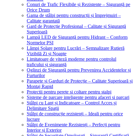
Conuri de Trafic Flexibile și Rezistente – Siguranță pe
Orice Drum
Gama de stâlpi pentru construcții și împrejmuiri –
Calitate garantată
Gard de Protecție Profesional – Calitate și Siguranță
Superioară
Lampă LED de Siguranță pentru Hidrant – Conform
Normelor PSI
Lămpi Solare pentru Lucrări – Semnalizare Rutieră
Vizibilă Zi și Noapte
Limitatoare de viteză moderne pentru controlul
traficului și siguranță
Oglinzi de Siguranță pentru Prevenirea Accidentelor și
Furturilor
Parapete și Garduri de Protecție – Calitate Superioară și
Montaj Rapid
Protectii pentru perete si coltare pentru stalpi
Sisteme de parcare inteligente pentru afaceri si parcari
Stâlpi cu Lanț și Indicatoare – Control Acces și
Delimitare Spații
Stâlpi de construcție rezistenți – Ideali pentru orice
lucrare
Stâlpi de Evenimente Rezistenți – Perfecți pentru
Interior și Exterior
Stâlpi de Securitate Omologați – Siguranță Certificată