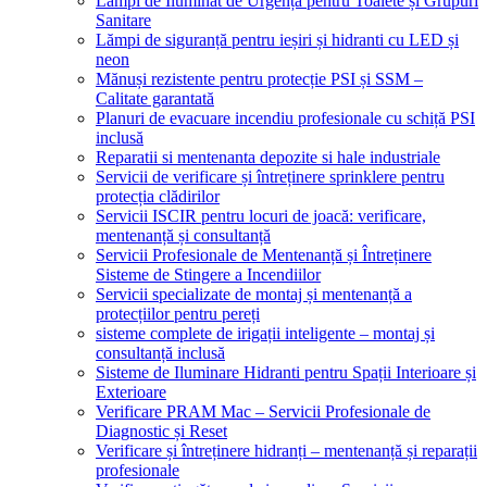
Lămpi de Iluminat de Urgență pentru Toalete și Grupuri
Sanitare
Lămpi de siguranță pentru ieșiri și hidranti cu LED și
neon
Mănuși rezistente pentru protecție PSI și SSM –
Calitate garantată
Planuri de evacuare incendiu profesionale cu schiță PSI
inclusă
Reparatii si mentenanta depozite si hale industriale
Servicii de verificare și întreținere sprinklere pentru
protecția clădirilor
Servicii ISCIR pentru locuri de joacă: verificare,
mentenanță și consultanță
Servicii Profesionale de Mentenanță și Întreținere
Sisteme de Stingere a Incendiilor
Servicii specializate de montaj și mentenanță a
protecțiilor pentru pereți
sisteme complete de irigații inteligente – montaj și
consultanță inclusă
Sisteme de Iluminare Hidranti pentru Spații Interioare și
Exterioare
Verificare PRAM Mac – Servicii Profesionale de
Diagnostic și Reset
Verificare și întreținere hidranți – mentenanță și reparații
profesionale