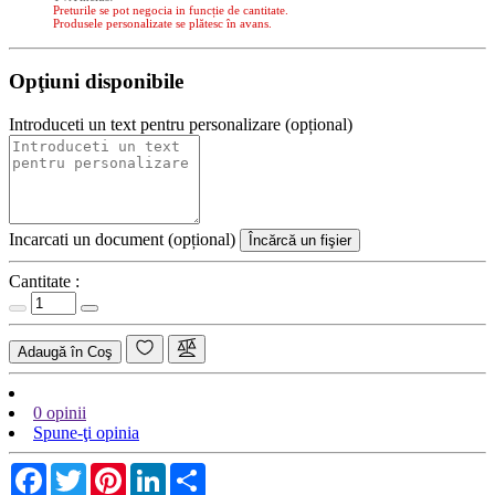
Preturile se pot negocia in funcție de cantitate.
Produsele personalizate se plătesc în avans.
Opţiuni disponibile
Introduceti un text pentru personalizare (opțional)
Incarcati un document (opțional)
Încărcă un fişier
Cantitate :
Adaugă în Coş
0 opinii
Spune-ţi opinia
Facebook
Twitter
Pinterest
LinkedIn
Share