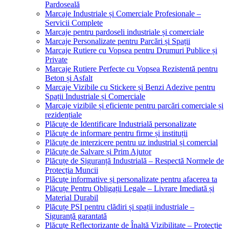
Pardoseală
Marcaje Industriale și Comerciale Profesionale –
Servicii Complete
Marcaje pentru pardoseli industriale și comerciale
Marcaje Personalizate pentru Parcări și Spații
Marcaje Rutiere cu Vopsea pentru Drumuri Publice și
Private
Marcaje Rutiere Perfecte cu Vopsea Rezistentă pentru
Beton și Asfalt
Marcaje Vizibile cu Stickere și Benzi Adezive pentru
Spații Industriale și Comerciale
Marcaje vizibile și eficiente pentru parcări comerciale și
rezidențiale
Plăcuțe de Identificare Industrială personalizate
Plăcuțe de informare pentru firme și instituții
Plăcuțe de interzicere pentru uz industrial și comercial
Plăcuțe de Salvare și Prim Ajutor
Plăcuțe de Siguranță Industrială – Respectă Normele de
Protecția Muncii
Plăcuțe informative și personalizate pentru afacerea ta
Plăcuțe Pentru Obligații Legale – Livrare Imediată și
Material Durabil
Plăcuțe PSI pentru clădiri și spații industriale –
Siguranță garantată
Plăcuțe Reflectorizante de Înaltă Vizibilitate – Protecție