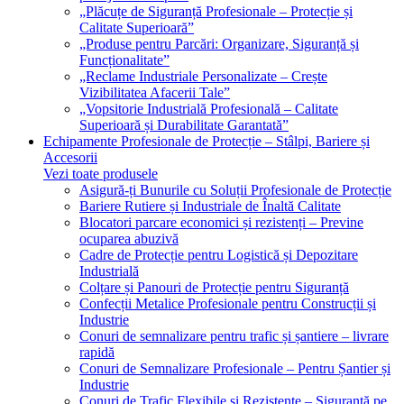
„Plăcuțe de Siguranță Profesionale – Protecție și
Calitate Superioară”
„Produse pentru Parcări: Organizare, Siguranță și
Funcționalitate”
„Reclame Industriale Personalizate – Crește
Vizibilitatea Afacerii Tale”
„Vopsitorie Industrială Profesională – Calitate
Superioară și Durabilitate Garantată”
Echipamente Profesionale de Protecție – Stâlpi, Bariere și
Accesorii
Vezi toate produsele
Asigură-ți Bunurile cu Soluții Profesionale de Protecție
Bariere Rutiere și Industriale de Înaltă Calitate
Blocatori parcare economici și rezistenți – Previne
ocuparea abuzivă
Cadre de Protecție pentru Logistică și Depozitare
Industrială
Colțare și Panouri de Protecție pentru Siguranță
Confecții Metalice Profesionale pentru Construcții și
Industrie
Conuri de semnalizare pentru trafic și șantiere – livrare
rapidă
Conuri de Semnalizare Profesionale – Pentru Șantier și
Industrie
Conuri de Trafic Flexibile și Rezistente – Siguranță pe