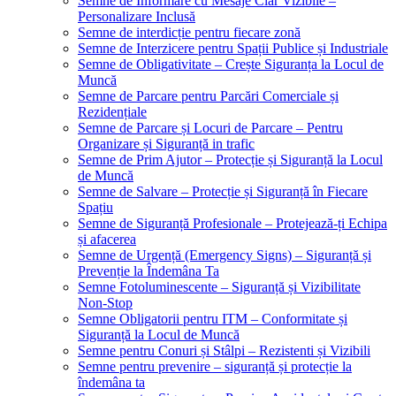
Semne de Informare cu Mesaje Clar Vizibile –
Personalizare Inclusă
Semne de interdicție pentru fiecare zonă
Semne de Interzicere pentru Spații Publice și Industriale
Semne de Obligativitate – Crește Siguranța la Locul de
Muncă
Semne de Parcare pentru Parcări Comerciale și
Rezidențiale
Semne de Parcare și Locuri de Parcare – Pentru
Organizare și Siguranță in trafic
Semne de Prim Ajutor – Protecție și Siguranță la Locul
de Muncă
Semne de Salvare – Protecție și Siguranță în Fiecare
Spațiu
Semne de Siguranță Profesionale – Protejează-ți Echipa
și afacerea
Semne de Urgență (Emergency Signs) – Siguranță și
Prevenție la Îndemâna Ta
Semne Fotoluminescente – Siguranță și Vizibilitate
Non-Stop
Semne Obligatorii pentru ITM – Conformitate și
Siguranță la Locul de Muncă
Semne pentru Conuri și Stâlpi – Rezistenti și Vizibili
Semne pentru prevenire – siguranță și protecție la
îndemâna ta