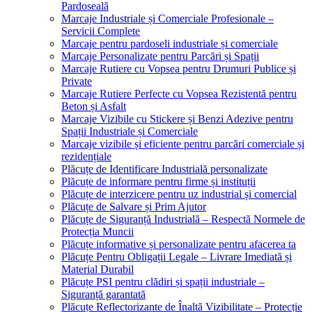
Pardoseală
Marcaje Industriale și Comerciale Profesionale –
Servicii Complete
Marcaje pentru pardoseli industriale și comerciale
Marcaje Personalizate pentru Parcări și Spații
Marcaje Rutiere cu Vopsea pentru Drumuri Publice și
Private
Marcaje Rutiere Perfecte cu Vopsea Rezistentă pentru
Beton și Asfalt
Marcaje Vizibile cu Stickere și Benzi Adezive pentru
Spații Industriale și Comerciale
Marcaje vizibile și eficiente pentru parcări comerciale și
rezidențiale
Plăcuțe de Identificare Industrială personalizate
Plăcuțe de informare pentru firme și instituții
Plăcuțe de interzicere pentru uz industrial și comercial
Plăcuțe de Salvare și Prim Ajutor
Plăcuțe de Siguranță Industrială – Respectă Normele de
Protecția Muncii
Plăcuțe informative și personalizate pentru afacerea ta
Plăcuțe Pentru Obligații Legale – Livrare Imediată și
Material Durabil
Plăcuțe PSI pentru clădiri și spații industriale –
Siguranță garantată
Plăcuțe Reflectorizante de Înaltă Vizibilitate – Protecție