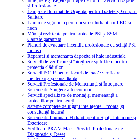
Întreținere și Reparații Trape de Fum – Servicii Rapide
și Profesionale
Lămpi de Iluminat de Urgență pentru Toalete și Grupuri
Sanitare
Lămpi de siguranță pentru ieșiri și hidranti cu LED și
neon
Mănuși rezistente pentru protecție PSI și SSM –
Calitate garantată
Planuri de evacuare incendiu profesionale cu schiță PSI
inclusă
Reparatii si mentenanta depozite si hale industriale
Servicii de verificare și întreținere sprinklere pentru
protecția clădirilor
Servicii ISCIR pentru locuri de joacă: verificare,
mentenanță și consultanță
Servicii Profesionale de Mentenanță și Întreținere
Sisteme de Stingere a Incendiilor
Servicii specializate de montaj și mentenanță a
protecțiilor pentru pereți
sisteme complete de irigații inteligente – montaj și
consultanță inclusă
Sisteme de Iluminare Hidranti pentru Spații Interioare și
Exterioare
Verificare PRAM Mac – Servicii Profesionale de
Diagnostic și Reset