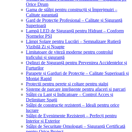
Orice Drum
Gama de stâlpi pentru construcții și împrejmuiri –
Calitate garantată
Gard de Protecție Profesional – Calitate și Siguranță
Superioară
Lampă LED de Siguranță pentru Hidrant – Conform
Normelor PSI
Lămpi Solare pentru Lucrări – Semnalizare Rutieră
Vizibilă Zi și Noapte
Limitatoare de viteză moderne pentru controlul
traficului și siguranță
Oglinzi de Siguranță pentru Prevenirea Accidentelor și
Furturilor
Parapete și Garduri de Protecție – Calitate Superioară și
Montaj Rapid
Protectii pentru perete si coltare pentru stalpi
Sisteme de parcare inteligente pentru afaceri si parcari
Stâlpi cu Lanț și Indicatoare – Control Acces și
Delimitare Spații
Stâlpi de construcție rezistenți – Ideali pentru orice
lucrare
Stâlpi de Evenimente Rezistenți – Perfecți pentru
Interior și Exterior
Stâlpi de Securitate Omologați – Siguranță Certificată
pentru Orice Proiect