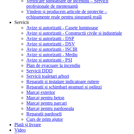
Verificare stingătoare de incendiu – Servicii
profesionale de mentenanță
Vindem și producem articole de protecție –
echipamente reale pentru siguranță reală
Servicii
Avize si autorizatii - Casete luminoase
Avize si autorizatii - Constructii civile si industriale
Avize si autorizatii - DSP
Avize si autorizatii - DSV
Avize si autorizatii - ISCIR
Avize si autorizatii - Mediu
Avize si autorizatii - PSI
Plan de evacuare la incendiu
Servicii DDD
Servicii toaletari arbori
Reparatii si instalare indicatoare rutiere
Reparatii si schimbari geamuri si oglinzi
Marcaj exterior
Marcaj pentru beton
Marcaj pentru parcari
Marcaj pentru pardoseala
Reparatii pardoseli
Curs de prim ajutor
Plată și livrare
Video