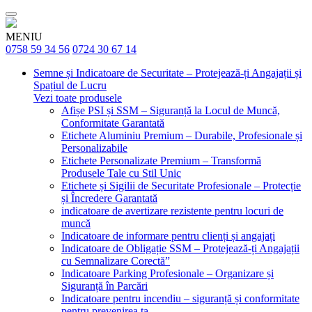
MENIU
0758 59 34 56
0724 30 67 14
Semne și Indicatoare de Securitate – Protejează-ți Angajații și
Spațiul de Lucru
Vezi toate produsele
Afișe PSI și SSM – Siguranță la Locul de Muncă,
Conformitate Garantată
Etichete Aluminiu Premium – Durabile, Profesionale și
Personalizabile
Etichete Personalizate Premium – Transformă
Produsele Tale cu Stil Unic
Etichete și Sigilii de Securitate Profesionale – Protecție
și Încredere Garantată
indicatoare de avertizare rezistente pentru locuri de
muncă
Indicatoare de informare pentru clienți și angajați
Indicatoare de Obligație SSM – Protejează-ți Angajații
cu Semnalizare Corectă”
Indicatoare Parking Profesionale – Organizare și
Siguranță în Parcări
Indicatoare pentru incendiu – siguranță și conformitate
pentru prevenirea ta