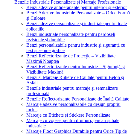
Benzile Industriale Personalizate și Marcaje Profesionale
Benzi adezive antiderapante pentru interior și exterior
Benzi Adezive Industriale Personalizate – Orice Formă
și Culoare
Benzi adezive personalizate și industriale pentru toate
aplicațiile
Benzi industriale personalizate pentru pardoseli
rezistente și durabile
Benzi personalizabile pentru industrie și siguranță cu
text și semne grafice
Benzi Reflectorizante de Protecție – Vizibilitate
Maximă Noaptea
Benzi Reflectorizante pentru Industrie – Siguranță și
Vizibilitate Maximă
Benzi și Marcaje Rutiere de Calitate pentru Beton și
Asfalt
Benzile industriale pentru marcaje și semnalizare
profesională
Benzile Reflectorizante Personalizate de Înaltă Calitate
Marcaje adezive personalizabile cu design propriu
inclus
Marcaje cu Etichete și Stickere Personalizate
Marcaje cu vopsea pentru drumuri, parcări și hale
industriale
Marcaje Floor Graphics Durabile pentru Orice Tip de