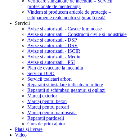
Verificare stingătoare de incendiu – Servicii
profesionale de mentenanță
Vindem și producem articole de protecție –
echipamente reale pentru siguranță reală
Servicii
Avize si autorizatii - Casete luminoase
Avize si autorizatii - Constructii civile si industriale
Avize si autorizatii - DSP
Avize si autorizatii - DSV
Avize si autorizatii - ISCIR
Avize si autorizatii - Mediu
Avize si autorizatii - PSI
Plan de evacuare la incendiu
Servicii DDD
Servicii toaletari arbori
Reparatii si instalare indicatoare rutiere
Reparatii si schimbari geamuri si oglinzi
Marcaj exterior
Marcaj pentru beton
Marcaj pentru parcari
Marcaj pentru pardoseala
Reparatii pardoseli
Curs de prim ajutor
Plată și livrare
Video