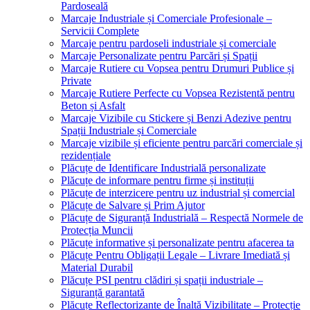
Pardoseală
Marcaje Industriale și Comerciale Profesionale –
Servicii Complete
Marcaje pentru pardoseli industriale și comerciale
Marcaje Personalizate pentru Parcări și Spații
Marcaje Rutiere cu Vopsea pentru Drumuri Publice și
Private
Marcaje Rutiere Perfecte cu Vopsea Rezistentă pentru
Beton și Asfalt
Marcaje Vizibile cu Stickere și Benzi Adezive pentru
Spații Industriale și Comerciale
Marcaje vizibile și eficiente pentru parcări comerciale și
rezidențiale
Plăcuțe de Identificare Industrială personalizate
Plăcuțe de informare pentru firme și instituții
Plăcuțe de interzicere pentru uz industrial și comercial
Plăcuțe de Salvare și Prim Ajutor
Plăcuțe de Siguranță Industrială – Respectă Normele de
Protecția Muncii
Plăcuțe informative și personalizate pentru afacerea ta
Plăcuțe Pentru Obligații Legale – Livrare Imediată și
Material Durabil
Plăcuțe PSI pentru clădiri și spații industriale –
Siguranță garantată
Plăcuțe Reflectorizante de Înaltă Vizibilitate – Protecție