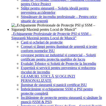
pentru Orice Proiect
Stâlpi pentru siguranță – Soluția ideală pentru
prevenirea accidentelor
Stingătoare de incendiu profesionale – Pentru orice
situație de urgență
„Echipamente Profesionale de Protecție PSI și SSM –
Siguranță Maximă pentru Locul de Muncă”
Casti si ochelari de protectie
Corpuri și lămpi pentru iluminat de urgență si iesire
conform normelor ISU
covorașe pentru uz industrial și comercial – Soluții
certificate pentru protecția spațiilor de lucru
Evaluări Tehnice și Soluții de Protecție la Incendiu
Expertiză și servicii pentru prevenirea și reducerea
riscului de incendiu
GEAMURI, STICLĂ ŞI OGLINZI
PERSONALIZATE
Iluminat de siguranță și panică certificat ISU
Îmbrăcăminte și echipamente SSM și PSI pentru
protecție completă
Încălțăminte de protecție pentru siguranță și sănătate în
muncă (SSM & PSI)