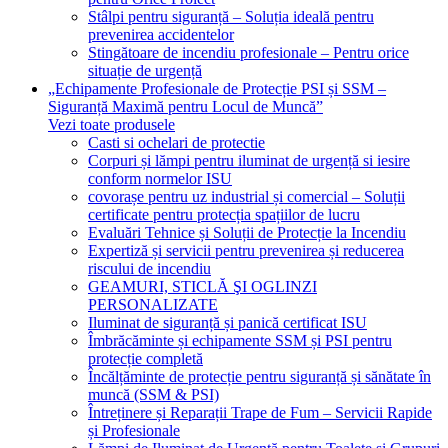
Stâlpi pentru siguranță – Soluția ideală pentru
prevenirea accidentelor
Stingătoare de incendiu profesionale – Pentru orice
situație de urgență
„Echipamente Profesionale de Protecție PSI și SSM –
Siguranță Maximă pentru Locul de Muncă”
Vezi toate produsele
Casti si ochelari de protectie
Corpuri și lămpi pentru iluminat de urgență si iesire
conform normelor ISU
covorașe pentru uz industrial și comercial – Soluții
certificate pentru protecția spațiilor de lucru
Evaluări Tehnice și Soluții de Protecție la Incendiu
Expertiză și servicii pentru prevenirea și reducerea
riscului de incendiu
GEAMURI, STICLĂ ŞI OGLINZI
PERSONALIZATE
Iluminat de siguranță și panică certificat ISU
Îmbrăcăminte și echipamente SSM și PSI pentru
protecție completă
Încălțăminte de protecție pentru siguranță și sănătate în
muncă (SSM & PSI)
Întreținere și Reparații Trape de Fum – Servicii Rapide
și Profesionale