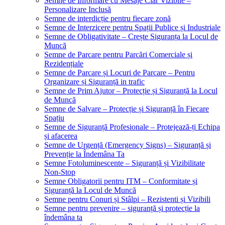
Semne de Informare cu Mesaje Clar Vizibile –
Personalizare Inclusă
Semne de interdicție pentru fiecare zonă
Semne de Interzicere pentru Spații Publice și Industriale
Semne de Obligativitate – Crește Siguranța la Locul de
Muncă
Semne de Parcare pentru Parcări Comerciale și
Rezidențiale
Semne de Parcare și Locuri de Parcare – Pentru
Organizare și Siguranță in trafic
Semne de Prim Ajutor – Protecție și Siguranță la Locul
de Muncă
Semne de Salvare – Protecție și Siguranță în Fiecare
Spațiu
Semne de Siguranță Profesionale – Protejează-ți Echipa
și afacerea
Semne de Urgență (Emergency Signs) – Siguranță și
Prevenție la Îndemâna Ta
Semne Fotoluminescente – Siguranță și Vizibilitate
Non-Stop
Semne Obligatorii pentru ITM – Conformitate și
Siguranță la Locul de Muncă
Semne pentru Conuri și Stâlpi – Rezistenti și Vizibili
Semne pentru prevenire – siguranță și protecție la
îndemâna ta