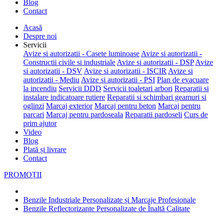
Blog
Contact
Acasă
Despre noi
Servicii
Avize si autorizatii - Casete luminoase
Avize si autorizatii -
Constructii civile si industriale
Avize si autorizatii - DSP
Avize
si autorizatii - DSV
Avize si autorizatii - ISCIR
Avize si
autorizatii - Mediu
Avize si autorizatii - PSI
Plan de evacuare
la incendiu
Servicii DDD
Servicii toaletari arbori
Reparatii si
instalare indicatoare rutiere
Reparatii si schimbari geamuri si
oglinzi
Marcaj exterior
Marcaj pentru beton
Marcaj pentru
parcari
Marcaj pentru pardoseala
Reparatii pardoseli
Curs de
prim ajutor
Video
Blog
Plată și livrare
Contact
PROMOȚII
Benzile Industriale Personalizate și Marcaje Profesionale
Benzile Reflectorizante Personalizate de Înaltă Calitate