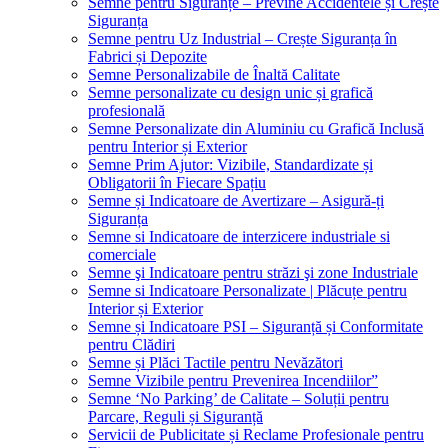
Semne pentru Siguranțe – Previne Accidentele și Crește
Siguranța
Semne pentru Uz Industrial – Crește Siguranța în
Fabrici și Depozite
Semne Personalizabile de Înaltă Calitate
Semne personalizate cu design unic și grafică
profesională
Semne Personalizate din Aluminiu cu Grafică Inclusă
pentru Interior și Exterior
Semne Prim Ajutor: Vizibile, Standardizate și
Obligatorii în Fiecare Spațiu
Semne și Indicatoare de Avertizare – Asigură-ți
Siguranța
Semne si Indicatoare de interzicere industriale si
comerciale
Semne şi Indicatoare pentru străzi şi zone Industriale
Semne si Indicatoare Personalizate | Plăcuțe pentru
Interior și Exterior
Semne și Indicatoare PSI – Siguranță și Conformitate
pentru Clădiri
Semne și Plăci Tactile pentru Nevăzători
Semne Vizibile pentru Prevenirea Incendiilor”
Semne ‘No Parking’ de Calitate – Soluții pentru
Parcare, Reguli și Siguranță
Servicii de Publicitate și Reclame Profesionale pentru