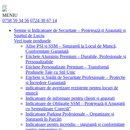
MENIU
0758 59 34 56
0724 30 67 14
Semne și Indicatoare de Securitate – Protejează-ți Angajații și
Spațiul de Lucru
Vezi toate produsele
Afișe PSI și SSM – Siguranță la Locul de Muncă,
Conformitate Garantată
Etichete Aluminiu Premium – Durabile, Profesionale și
Personalizabile
Etichete Personalizate Premium – Transformă
Produsele Tale cu Stil Unic
Etichete și Sigilii de Securitate Profesionale – Protecție
și Încredere Garantată
indicatoare de avertizare rezistente pentru locuri de
muncă
Indicatoare de informare pentru clienți și angajați
Indicatoare de Obligație SSM – Protejează-ți Angajații
cu Semnalizare Corectă”
Indicatoare Parking Profesionale – Organizare și
Siguranță în Parcări
Indicatoare pentru incendiu – siguranță și conformitate
pentru prevenirea ta