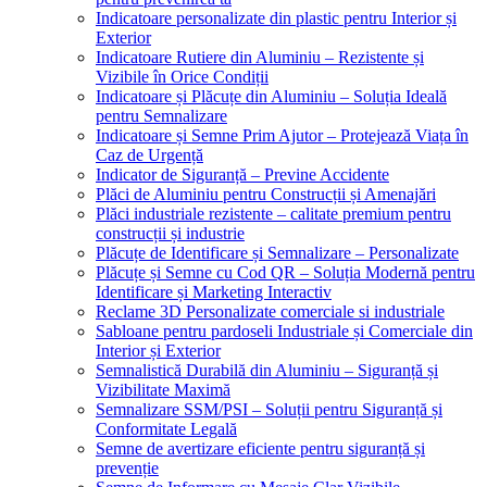
Indicatoare personalizate din plastic pentru Interior și
Exterior
Indicatoare Rutiere din Aluminiu – Rezistente și
Vizibile în Orice Condiții
Indicatoare și Plăcuțe din Aluminiu – Soluția Ideală
pentru Semnalizare
Indicatoare și Semne Prim Ajutor – Protejează Viața în
Caz de Urgență
Indicator de Siguranță – Previne Accidente
Plăci de Aluminiu pentru Construcții și Amenajări
Plăci industriale rezistente – calitate premium pentru
construcții și industrie
Plăcuțe de Identificare și Semnalizare – Personalizate
Plăcuțe și Semne cu Cod QR – Soluția Modernă pentru
Identificare și Marketing Interactiv
Reclame 3D Personalizate comerciale si industriale
Sabloane pentru pardoseli Industriale și Comerciale din
Interior și Exterior
Semnalistică Durabilă din Aluminiu – Siguranță și
Vizibilitate Maximă
Semnalizare SSM/PSI – Soluții pentru Siguranță și
Conformitate Legală
Semne de avertizare eficiente pentru siguranță și
prevenție