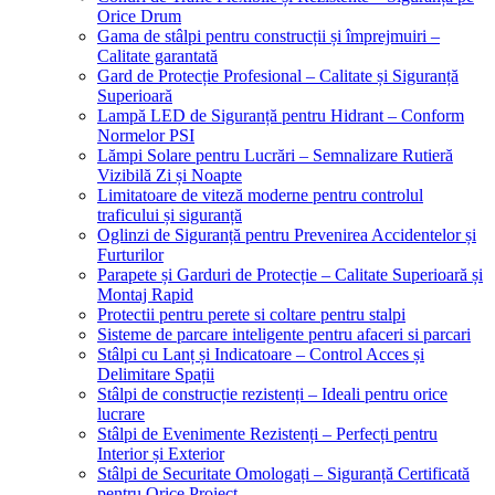
Orice Drum
Gama de stâlpi pentru construcții și împrejmuiri –
Calitate garantată
Gard de Protecție Profesional – Calitate și Siguranță
Superioară
Lampă LED de Siguranță pentru Hidrant – Conform
Normelor PSI
Lămpi Solare pentru Lucrări – Semnalizare Rutieră
Vizibilă Zi și Noapte
Limitatoare de viteză moderne pentru controlul
traficului și siguranță
Oglinzi de Siguranță pentru Prevenirea Accidentelor și
Furturilor
Parapete și Garduri de Protecție – Calitate Superioară și
Montaj Rapid
Protectii pentru perete si coltare pentru stalpi
Sisteme de parcare inteligente pentru afaceri si parcari
Stâlpi cu Lanț și Indicatoare – Control Acces și
Delimitare Spații
Stâlpi de construcție rezistenți – Ideali pentru orice
lucrare
Stâlpi de Evenimente Rezistenți – Perfecți pentru
Interior și Exterior
Stâlpi de Securitate Omologați – Siguranță Certificată
pentru Orice Proiect