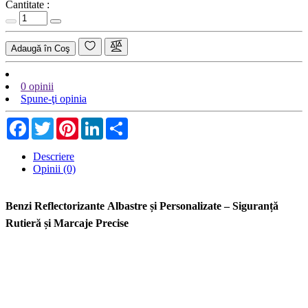
Cantitate :
Adaugă în Coş
0 opinii
Spune-ţi opinia
Facebook
Twitter
Pinterest
LinkedIn
Share
Descriere
Opinii (0)
Benzi Reflectorizante Albastre și Personalizate – Siguranță
Rutieră și Marcaje Precise