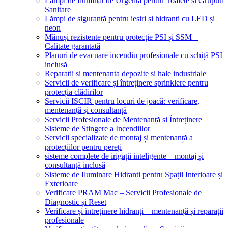
Lămpi de Iluminat de Urgență pentru Toalete și Grupuri
Sanitare
Lămpi de siguranță pentru ieșiri și hidranti cu LED și
neon
Mănuși rezistente pentru protecție PSI și SSM –
Calitate garantată
Planuri de evacuare incendiu profesionale cu schiță PSI
inclusă
Reparatii si mentenanta depozite si hale industriale
Servicii de verificare și întreținere sprinklere pentru
protecția clădirilor
Servicii ISCIR pentru locuri de joacă: verificare,
mentenanță și consultanță
Servicii Profesionale de Mentenanță și Întreținere
Sisteme de Stingere a Incendiilor
Servicii specializate de montaj și mentenanță a
protecțiilor pentru pereți
sisteme complete de irigații inteligente – montaj și
consultanță inclusă
Sisteme de Iluminare Hidranti pentru Spații Interioare și
Exterioare
Verificare PRAM Mac – Servicii Profesionale de
Diagnostic și Reset
Verificare și întreținere hidranți – mentenanță și reparații
profesionale