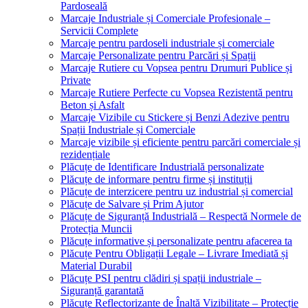
Pardoseală
Marcaje Industriale și Comerciale Profesionale –
Servicii Complete
Marcaje pentru pardoseli industriale și comerciale
Marcaje Personalizate pentru Parcări și Spații
Marcaje Rutiere cu Vopsea pentru Drumuri Publice și
Private
Marcaje Rutiere Perfecte cu Vopsea Rezistentă pentru
Beton și Asfalt
Marcaje Vizibile cu Stickere și Benzi Adezive pentru
Spații Industriale și Comerciale
Marcaje vizibile și eficiente pentru parcări comerciale și
rezidențiale
Plăcuțe de Identificare Industrială personalizate
Plăcuțe de informare pentru firme și instituții
Plăcuțe de interzicere pentru uz industrial și comercial
Plăcuțe de Salvare și Prim Ajutor
Plăcuțe de Siguranță Industrială – Respectă Normele de
Protecția Muncii
Plăcuțe informative și personalizate pentru afacerea ta
Plăcuțe Pentru Obligații Legale – Livrare Imediată și
Material Durabil
Plăcuțe PSI pentru clădiri și spații industriale –
Siguranță garantată
Plăcuțe Reflectorizante de Înaltă Vizibilitate – Protecție