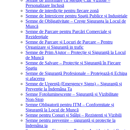
Semne de Informare cu Mesaje Clar Vizibile –
Personalizare Inclusă
Semne de interdicție pentru fiecare zonă
Semne de Interzicere pentru Spații Publice și Industriale
Semne de Obligativitate – Crește Siguranța la Locul de
Muncă
Semne de Parcare pentru Parcări Comerciale și
Rezidențiale
Semne de Parcare și Locuri de Parcare – Pentru
Organizare și Siguranță in trafic
Semne de Prim Ajutor – Protecție și Siguranță la Locul
de Muncă
Semne de Salvare – Protecție și Siguranță în Fiecare
Spațiu
Semne de Siguranță Profesionale – Protejează-ți Echipa
și afacerea
Semne de Urgență (Emergency Signs) – Siguranță și
Prevenție la Îndemâna Ta
Semne Fotoluminescente – Siguranță și Vizibilitate
Non-Stop
Semne Obligatorii pentru ITM – Conformitate și
Siguranță la Locul de Muncă
Semne pentru Conuri și Stâlpi – Rezistenti și Vizibili
Semne pentru prevenire – siguranță și protecție la
îndemâna ta