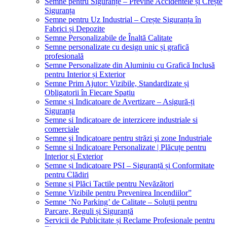
Semne pentru Siguranțe – Previne Accidentele și Crește
Siguranța
Semne pentru Uz Industrial – Crește Siguranța în
Fabrici și Depozite
Semne Personalizabile de Înaltă Calitate
Semne personalizate cu design unic și grafică
profesională
Semne Personalizate din Aluminiu cu Grafică Inclusă
pentru Interior și Exterior
Semne Prim Ajutor: Vizibile, Standardizate și
Obligatorii în Fiecare Spațiu
Semne și Indicatoare de Avertizare – Asigură-ți
Siguranța
Semne si Indicatoare de interzicere industriale si
comerciale
Semne şi Indicatoare pentru străzi şi zone Industriale
Semne si Indicatoare Personalizate | Plăcuțe pentru
Interior și Exterior
Semne și Indicatoare PSI – Siguranță și Conformitate
pentru Clădiri
Semne și Plăci Tactile pentru Nevăzători
Semne Vizibile pentru Prevenirea Incendiilor”
Semne ‘No Parking’ de Calitate – Soluții pentru
Parcare, Reguli și Siguranță
Servicii de Publicitate și Reclame Profesionale pentru