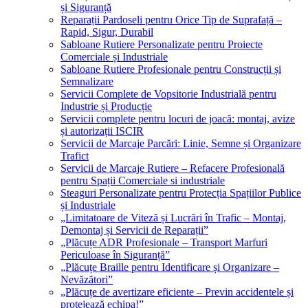
și Siguranță
Reparații Pardoseli pentru Orice Tip de Suprafață –
Rapid, Sigur, Durabil
Sabloane Rutiere Personalizate pentru Proiecte
Comerciale și Industriale
Sabloane Rutiere Profesionale pentru Construcții și
Semnalizare
Servicii Complete de Vopsitorie Industrială pentru
Industrie și Producție
Servicii complete pentru locuri de joacă: montaj, avize
și autorizații ISCIR
Servicii de Marcaje Parcări: Linie, Semne și Organizare
Trafict
Servicii de Marcaje Rutiere – Refacere Profesională
pentru Spații Comerciale si industriale
Steaguri Personalizate pentru Protecția Spațiilor Publice
și Industriale
„Limitatoare de Viteză și Lucrări în Trafic – Montaj,
Demontaj și Servicii de Reparații”
„Plăcuțe ADR Profesionale – Transport Marfuri
Periculoase în Siguranță”
„Plăcuțe Braille pentru Identificare și Organizare –
Nevăzători”
„Plăcuțe de avertizare eficiente – Previn accidentele și
protejează echipa!”