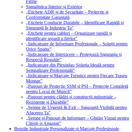
Firme
Signalistica Interior și Exterior
„Etichete ADR și de Securitate – Protecție și
Conformitate Garantată
„Etichete Conducte Durabile – Identificare Rapidă și
Siguranță în Industria Ta”
„Etichete pentru cabluri – Organizare rapidă și
identificare ușoară a firelor”
„Indicatoare de Informare Profesionale – Soluții pentru
Orice Spațiu”
„Indicatoare de Interzicere – Protejează Siguranța și
Respectă Regulile”
„Indicatoare din Plexiglas: Soluția Ideală pentru
Semnalizare Profesională”
„Indicatoare și Marcaje Turistice pentru Fiecare Traseu
Montan”
„Panouri de Protecție SSM și PSI – Protecție Completă
pentru Locul de Muncă”
„Panouri pentru clădiri și construcții industriale –
Rezistente și Durabile”
„Semne de Urgență & Exit – Siguranță Vizibilă pentru
Afacerea Ta”
„Semne și Panouri de Informare – Ghidaj Vizual pentru
Clienți și Angajați”
Benzile Industriale Personalizate și Marcaje Profesionale