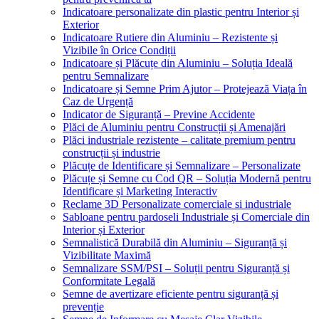
Indicatoare personalizate din plastic pentru Interior și
Exterior
Indicatoare Rutiere din Aluminiu – Rezistente și
Vizibile în Orice Condiții
Indicatoare și Plăcuțe din Aluminiu – Soluția Ideală
pentru Semnalizare
Indicatoare și Semne Prim Ajutor – Protejează Viața în
Caz de Urgență
Indicator de Siguranță – Previne Accidente
Plăci de Aluminiu pentru Construcții și Amenajări
Plăci industriale rezistente – calitate premium pentru
construcții și industrie
Plăcuțe de Identificare și Semnalizare – Personalizate
Plăcuțe și Semne cu Cod QR – Soluția Modernă pentru
Identificare și Marketing Interactiv
Reclame 3D Personalizate comerciale si industriale
Sabloane pentru pardoseli Industriale și Comerciale din
Interior și Exterior
Semnalistică Durabilă din Aluminiu – Siguranță și
Vizibilitate Maximă
Semnalizare SSM/PSI – Soluții pentru Siguranță și
Conformitate Legală
Semne de avertizare eficiente pentru siguranță și
prevenție