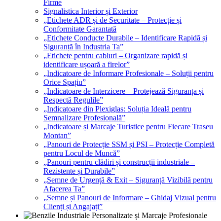
Firme
Signalistica Interior și Exterior
„Etichete ADR și de Securitate – Protecție și
Conformitate Garantată
„Etichete Conducte Durabile – Identificare Rapidă și
Siguranță în Industria Ta”
„Etichete pentru cabluri – Organizare rapidă și
identificare ușoară a firelor”
„Indicatoare de Informare Profesionale – Soluții pentru
Orice Spațiu”
„Indicatoare de Interzicere – Protejează Siguranța și
Respectă Regulile”
„Indicatoare din Plexiglas: Soluția Ideală pentru
Semnalizare Profesională”
„Indicatoare și Marcaje Turistice pentru Fiecare Traseu
Montan”
„Panouri de Protecție SSM și PSI – Protecție Completă
pentru Locul de Muncă”
„Panouri pentru clădiri și construcții industriale –
Rezistente și Durabile”
„Semne de Urgență & Exit – Siguranță Vizibilă pentru
Afacerea Ta”
„Semne și Panouri de Informare – Ghidaj Vizual pentru
Clienți și Angajați”