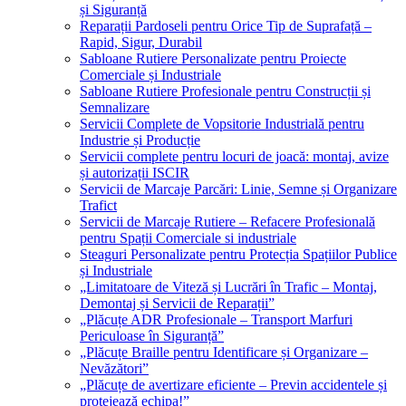
și Siguranță
Reparații Pardoseli pentru Orice Tip de Suprafață –
Rapid, Sigur, Durabil
Sabloane Rutiere Personalizate pentru Proiecte
Comerciale și Industriale
Sabloane Rutiere Profesionale pentru Construcții și
Semnalizare
Servicii Complete de Vopsitorie Industrială pentru
Industrie și Producție
Servicii complete pentru locuri de joacă: montaj, avize
și autorizații ISCIR
Servicii de Marcaje Parcări: Linie, Semne și Organizare
Trafict
Servicii de Marcaje Rutiere – Refacere Profesională
pentru Spații Comerciale si industriale
Steaguri Personalizate pentru Protecția Spațiilor Publice
și Industriale
„Limitatoare de Viteză și Lucrări în Trafic – Montaj,
Demontaj și Servicii de Reparații”
„Plăcuțe ADR Profesionale – Transport Marfuri
Periculoase în Siguranță”
„Plăcuțe Braille pentru Identificare și Organizare –
Nevăzători”
„Plăcuțe de avertizare eficiente – Previn accidentele și
protejează echipa!”