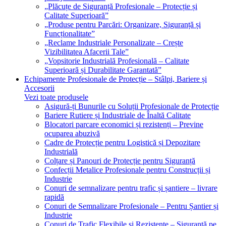
„Plăcuțe de Siguranță Profesionale – Protecție și
Calitate Superioară”
„Produse pentru Parcări: Organizare, Siguranță și
Funcționalitate”
„Reclame Industriale Personalizate – Crește
Vizibilitatea Afacerii Tale”
„Vopsitorie Industrială Profesională – Calitate
Superioară și Durabilitate Garantată”
Echipamente Profesionale de Protecție – Stâlpi, Bariere și
Accesorii
Vezi toate produsele
Asigură-ți Bunurile cu Soluții Profesionale de Protecție
Bariere Rutiere și Industriale de Înaltă Calitate
Blocatori parcare economici și rezistenți – Previne
ocuparea abuzivă
Cadre de Protecție pentru Logistică și Depozitare
Industrială
Colțare și Panouri de Protecție pentru Siguranță
Confecții Metalice Profesionale pentru Construcții și
Industrie
Conuri de semnalizare pentru trafic și șantiere – livrare
rapidă
Conuri de Semnalizare Profesionale – Pentru Șantier și
Industrie
Conuri de Trafic Flexibile și Rezistente – Siguranță pe