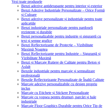
Vezi toate produsele
Benzi adezive antiderapante pentru interior și exterior
Benzi Adezive Industriale Personalizate – Orice Formă
și Culoare
Benzi adezive personalizate și industriale pentru toate
aplicațiile
Benzi industriale personalizate pentru pardoseli
rezistente și durabile
Benzi personalizabile pentru industrie și siguranță cu
text și semne grafice
Benzi Reflectorizante de Protecție – Vizibilitate
Maximă Noaptea
Benzi Reflectorizante pentru Industrie – Siguranță și
Vizibilitate Maximă
Benzi și Marcaje Rutiere de Calitate pentru Beton și
Asfalt
Benzile industriale pentru marcaje și semnalizare
profesională
Benzile Reflectorizante Personalizate de Înaltă Calitate
Marcaje adezive personalizabile cu design propriu
inclus
Marcaje cu Etichete și Stickere Personalizate
Marcaje cu vopsea pentru drumuri, parcări și hale
industriale
Marcaje Floor Graphics Durabile pentru Orice Tip de