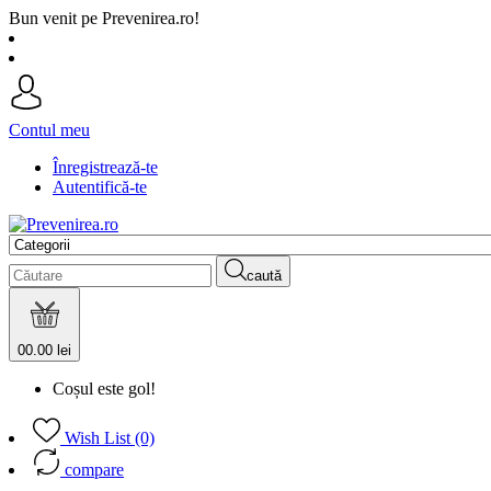
Bun venit pe Prevenirea.ro!
Contul meu
Înregistrează-te
Autentifică-te
caută
0
0.00 lei
Coșul este gol!
Wish List (0)
compare