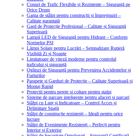
Conuri de Trafic Flexibile și Rezistente – Siguranță pe
Orice Drum
Gama de stâlpi pentru construcții și împrejmuiri –
Calitate garantată
Gard de Protecție Profesional – Calitate și Siguranță
Superioară
Lampă LED de Siguranță pentru Hidrant – Conform
Normelor PSI
Lămpi Solare pentru Lucrări – Semnalizare Rutieră
Vizibilă Zi și Noapte
Limitatoare de viteză moderne pentru controlul
traficului și siguranță
Oglinzi de Siguranță pentru Prevenirea Accidentelor și
Furturilor
Parapete și Garduri de Protecție – Calitate Superioară și
Montaj Rapid
Protectii pentru perete si coltare pentru stalpi
Sisteme de parcare inteligente pentru afaceri si parcari
Stâlpi cu Lanț și Indicatoare – Control Acces și
Delimitare Spații
Stâlpi de construcție rezistenți – Ideali pentru orice
lucrare
Stâlpi de Evenimente Rezistenți – Perfecți pentru
Interior și Exterior
Stâlpi de Securitate Omologați – Siguranță Certificată