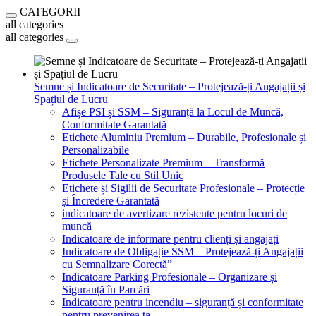
CATEGORII
all categories
all categories
Semne și Indicatoare de Securitate – Protejează-ți Angajații și
Spațiul de Lucru
Afișe PSI și SSM – Siguranță la Locul de Muncă,
Conformitate Garantată
Etichete Aluminiu Premium – Durabile, Profesionale și
Personalizabile
Etichete Personalizate Premium – Transformă
Produsele Tale cu Stil Unic
Etichete și Sigilii de Securitate Profesionale – Protecție
și Încredere Garantată
indicatoare de avertizare rezistente pentru locuri de
muncă
Indicatoare de informare pentru clienți și angajați
Indicatoare de Obligație SSM – Protejează-ți Angajații
cu Semnalizare Corectă”
Indicatoare Parking Profesionale – Organizare și
Siguranță în Parcări
Indicatoare pentru incendiu – siguranță și conformitate
pentru prevenirea ta