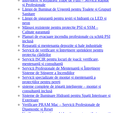
Întreținere și Reparații Trape de Fum – Servicii Rapide
și Profesionale
Lămpi de Iluminat de Urgență pentru Toalete și Grupuri
Sanitare
Lămpi de siguranță pentru ieșiri și hidranti cu LED și
neon
Mănuși rezistente pentru protecție PSI și SSM –
Calitate garantată
Planuri de evacuare incendiu profesionale cu schiță PSI
inclusă
Reparatii si mentenanta depozite si hale industriale
Servicii de verificare și întreținere sprinklere pentru
protecția clădirilor
Servicii ISCIR pentru locuri de joacă: verificare,
mentenanță și consultanță
Servicii Profesionale de Mentenanță și Întreținere
Sisteme de Stingere a Incendiilor
Servicii specializate de montaj și mentenanță a
protecțiilor pentru pereți
sisteme complete de irigații inteligente – montaj și
consultanță inclusă
Sisteme de Iluminare Hidranti pentru Spații Interioare și
Exterioare
Verificare PRAM Mac – Servicii Profesionale de
Diagnostic și Reset