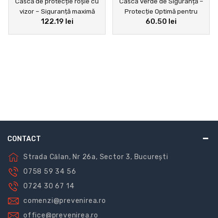
Cască de protecție roșie cu
Cască Verde de Siguranță –
vizor – Siguranță maximă
Protecție Optimă pentru
122.19 lei
60.50 lei
pentru muncă și industrie
Muncitori și vizitatori
CONTACT
Strada Călan, Nr 26a, Sector 3, București
0758 59 34 56
0724 30 67 14
comenzi@prevenirea.ro
office@prevenirea.ro