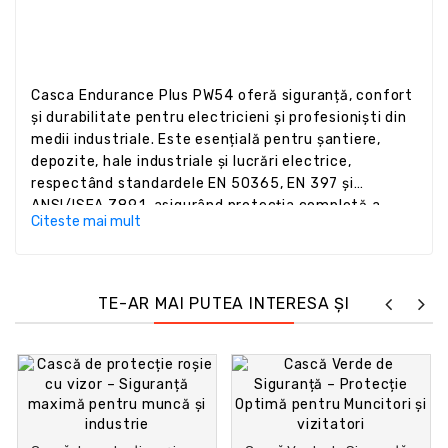
Casca Endurance Plus PW54 oferă siguranță, confort
și durabilitate pentru electricieni și profesioniști din
medii industriale. Este esențială pentru șantiere,
depozite, hale industriale și lucrări electrice,
respectând standardele EN 50365, EN 397 și
ANSI/ISEA Z89.1, asigurând protecția completă a
Citeste mai mult
capului și feței.
TE-AR MAI PUTEA INTERESA ȘI