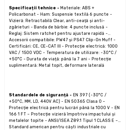
Specificații tehnice -
Materiale: ABS +
Policarbonat - Ham: Suspensie textilă 6 puncte -
Vizieră: Retractabilă Clear, anti-ceață și anti-
zgârieturi - Banda de bărbie: 4 puncte inclusă -
Reglaj: Sistem ratchet pentru ajustare rapidă -
Accesorii compatibile: PW47 și PS47 Clip-On Muff -
Certificări: CE, CE-CAT III - Protecție electrică: 1000
VAC / 1500 VDC - Temperatura de utilizare: -30°C /
+50°C - Durata de viață: până la 7 ani - Protecție
suplimentară: Metal topit, deformare laterală
Standardele de siguranță -
EN 397 (-30°C /
+50°C, MM, LD, 440V AC) - EN 50365 Clasa 0 –
Protecție electrică pentru lucrări până la 1000 V - EN
166 1 FT – Protecție vizieră împotriva impactului și
metalelor topite - ANSI/ISEA Z89.1 Tipul 1 CLASS E –
Standard american pentru căști industriale cu