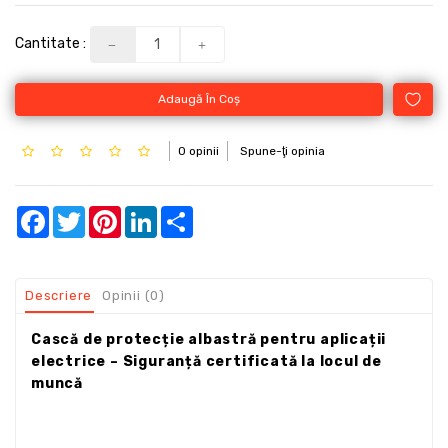
Cantitate :
Adaugă În Coş
0 opinii
Spune-ţi opinia
Facebook
Twitter
Pinterest
LinkedIn
Share
Descriere
Opinii (0)
Cască de protecție albastră pentru aplicații
electrice – Siguranță certificată la locul de
muncă