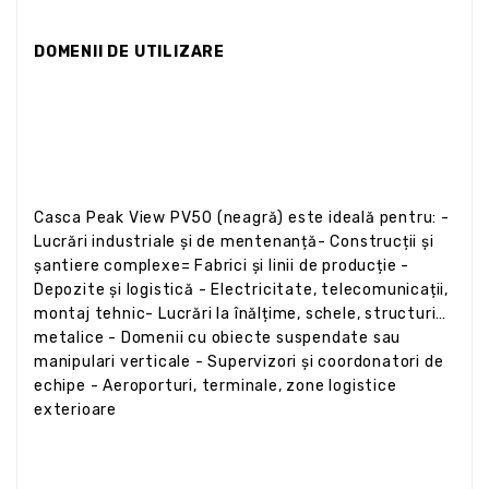
DOMENII DE UTILIZARE
Casca Peak View PV50 (neagră) este ideală pentru: -
Lucrări industriale și de mentenanță- Construcții și
șantiere complexe= Fabrici și linii de producție -
Depozite și logistică - Electricitate, telecomunicații,
montaj tehnic- Lucrări la înălțime, schele, structuri
metalice - Domenii cu obiecte suspendate sau
manipulari verticale - Supervizori și coordonatori de
echipe - Aeroporturi, terminale, zone logistice
exterioare