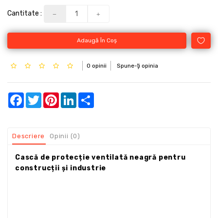
Cantitate :
Adaugă În Coş
0 opinii
Spune-ţi opinia
Facebook
Twitter
Pinterest
LinkedIn
Share
Descriere
Opinii (0)
Cască de protecție ventilată neagră pentru
construcții și industrie