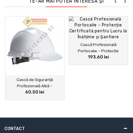
TE-AR MAI PUTEA INTERESA ȘI
Cască Profesională
Portocalie – Protecție
193.60 lei
Certificată pentru Lucru la
Înălțime și Șantiere
Cască de Siguranță
Profesională Albă –
60.50 lei
Personalizată cu Numele Sau
Logo
CONTACT