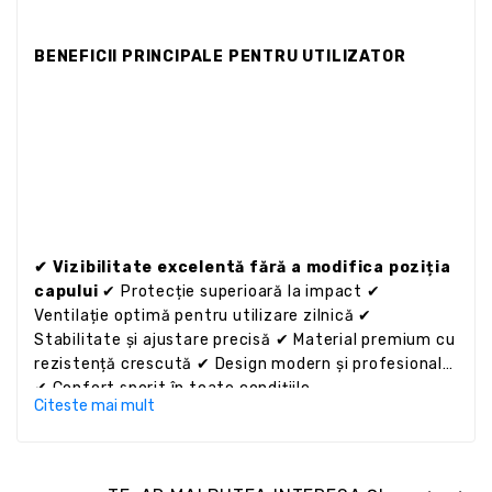
BENEFICII PRINCIPALE PENTRU UTILIZATOR
✔ Vizibilitate excelentă fără a modifica poziția
capului
✔ Protecție superioară la impact ✔
Ventilație optimă pentru utilizare zilnică ✔
Stabilitate și ajustare precisă ✔ Material premium cu
rezistență crescută ✔ Design modern și profesional
✔ Confort sporit în toate condițiile .
Citeste mai mult