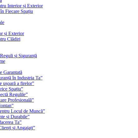
ă
ru Interior și Exterior
 în Fiecare Spațiu
ale
r și Exterior
tru Clădiri
Reguli și Siguranță
rme
te Garantată
ranță în Industria Ta”
e ușoară a firelor”
rice Spațiu”
pectă Regulile”
zare Profesională”
Montan”
pentru Locul de Muncă”
nte și Durabile”
facerea Ta”
ienți și Angajați”