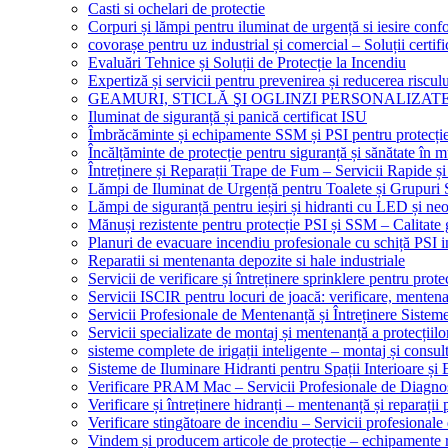
Casti si ochelari de protectie
Corpuri și lămpi pentru iluminat de urgență si iesire co
covorașe pentru uz industrial și comercial – Soluții certifi
Evaluări Tehnice și Soluții de Protecție la Incendiu
Expertiză și servicii pentru prevenirea și reducerea riscul
GEAMURI, STICLĂ ŞI OGLINZI PERSONALIZAT
Iluminat de siguranță și panică certificat ISU
Îmbrăcăminte și echipamente SSM și PSI pentru protecți
Încălțăminte de protecție pentru siguranță și sănătate î
Întreținere și Reparații Trape de Fum – Servicii Rapide și
Lămpi de Iluminat de Urgență pentru Toalete și Grupuri 
Lămpi de siguranță pentru ieșiri și hidranti cu LED și ne
Mănuși rezistente pentru protecție PSI și SSM – Calitate 
Planuri de evacuare incendiu profesionale cu schiță PSI i
Reparatii si mentenanta depozite si hale industriale
Servicii de verificare și întreținere sprinklere pentru protec
Servicii ISCIR pentru locuri de joacă: verificare, mentena
Servicii Profesionale de Mentenanță și Întreținere Sisteme
Servicii specializate de montaj și mentenanță a protecțiilo
sisteme complete de irigații inteligente – montaj și consul
Sisteme de Iluminare Hidranti pentru Spații Interioare și 
Verificare PRAM Mac – Servicii Profesionale de Diagnos
Verificare și întreținere hidranți – mentenanță și reparații
Verificare stingătoare de incendiu – Servicii profesional
Vindem și producem articole de protecție – echipamente r