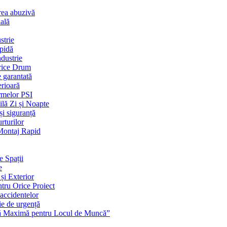
rea abuzivă
ială
strie
apidă
dustrie
Orice Drum
e garantată
erioară
rmelor PSI
ilă Zi și Noapte
și siguranță
rturilor
 Montaj Rapid
e Spații
e
și Exterior
ntru Orice Proiect
 accidentelor
ie de urgență
nță Maximă pentru Locul de Muncă”