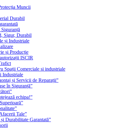
Protecția Muncii
erial Durabil
 garantată
i Siguranță
, Sigur, Durabil
 și Industriale
alizare
ie și Producție
 autorizații ISCIR
rafict
u Spații Comerciale si industriale
i Industriale
ontaj și Servicii de Reparații”
se în Siguranță”
zători”
rotejează echipa!”
 Superioară”
nalitate”
Afacerii Tale”
 și Durabilitate Garantată”
orii