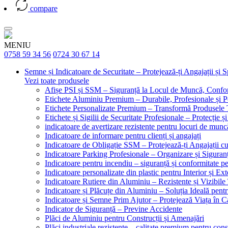
compare
MENIU
0758 59 34 56
0724 30 67 14
Semne și Indicatoare de Securitate – Protejează-ți Angajații și 
Vezi toate produsele
Afișe PSI și SSM – Siguranță la Locul de Muncă, Confor
Etichete Aluminiu Premium – Durabile, Profesionale și P
Etichete Personalizate Premium – Transformă Produsele T
Etichete și Sigilii de Securitate Profesionale – Protecție ș
indicatoare de avertizare rezistente pentru locuri de munc
Indicatoare de informare pentru clienți și angajați
Indicatoare de Obligație SSM – Protejează-ți Angajații 
Indicatoare Parking Profesionale – Organizare și Siguranț
Indicatoare pentru incendiu – siguranță și conformitate pe
Indicatoare personalizate din plastic pentru Interior și Ext
Indicatoare Rutiere din Aluminiu – Rezistente și Vizibile 
Indicatoare și Plăcuțe din Aluminiu – Soluția Ideală pent
Indicatoare și Semne Prim Ajutor – Protejează Viața în 
Indicator de Siguranță – Previne Accidente
Plăci de Aluminiu pentru Construcții și Amenajări
Plăci industriale rezistente – calitate premium pentru const