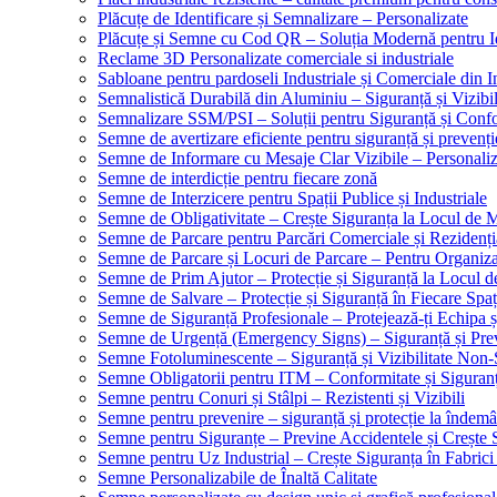
Plăcuțe de Identificare și Semnalizare – Personalizate
Plăcuțe și Semne cu Cod QR – Soluția Modernă pentru Ide
Reclame 3D Personalizate comerciale si industriale
Sabloane pentru pardoseli Industriale și Comerciale din In
Semnalistică Durabilă din Aluminiu – Siguranță și Vizibi
Semnalizare SSM/PSI – Soluții pentru Siguranță și Conf
Semne de avertizare eficiente pentru siguranță și prevenți
Semne de Informare cu Mesaje Clar Vizibile – Personaliz
Semne de interdicție pentru fiecare zonă
Semne de Interzicere pentru Spații Publice și Industriale
Semne de Obligativitate – Crește Siguranța la Locul de
Semne de Parcare pentru Parcări Comerciale și Rezidenți
Semne de Parcare și Locuri de Parcare – Pentru Organizare
Semne de Prim Ajutor – Protecție și Siguranță la Locul 
Semne de Salvare – Protecție și Siguranță în Fiecare Spaț
Semne de Siguranță Profesionale – Protejează-ți Echipa ș
Semne de Urgență (Emergency Signs) – Siguranță și Pre
Semne Fotoluminescente – Siguranță și Vizibilitate Non-
Semne Obligatorii pentru ITM – Conformitate și Siguran
Semne pentru Conuri și Stâlpi – Rezistenti și Vizibili
Semne pentru prevenire – siguranță și protecție la îndemâ
Semne pentru Siguranțe – Previne Accidentele și Crește 
Semne pentru Uz Industrial – Crește Siguranța în Fabrici
Semne Personalizabile de Înaltă Calitate