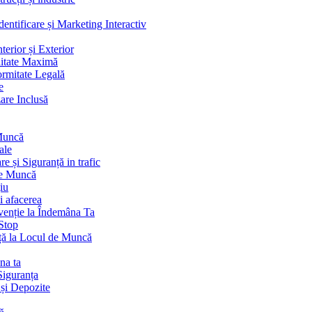
ntificare și Marketing Interactiv
terior și Exterior
litate Maximă
ormitate Legală
e
are Inclusă
 Muncă
ale
 și Siguranță in trafic
de Muncă
iu
i afacerea
venție la Îndemâna Ta
Stop
ță la Locul de Muncă
na ta
Siguranța
 și Depozite