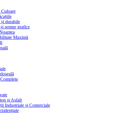
i Culoare
cațiile
 și durabile
 și semne grafice
 Noaptea
ibilitate Maximă
lt
onală
iale
rdoseală
i Complete
vate
on și Asfalt
ii Industriale și Comerciale
ezidențiale