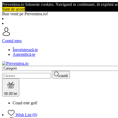
Prevenirea.ro foloseste cookies. Navigand in continuare, iti exprimi a
Sunt de acord
Bun venit pe Prevenirea.ro!
Contul meu
Înregistrează-te
Autentifică-te
caută
0
0.00 lei
Coșul este gol!
Wish List (0)