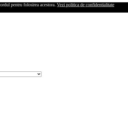
cordul pentru folosirea acestora.
Vezi politica de confidentialitate