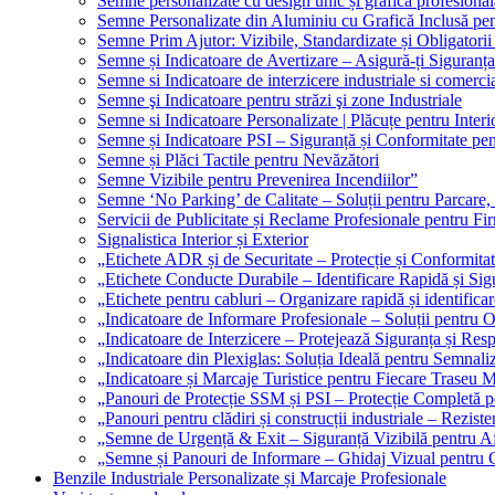
Semne personalizate cu design unic și grafică profesional
Semne Personalizate din Aluminiu cu Grafică Inclusă pent
Semne Prim Ajutor: Vizibile, Standardizate și Obligatorii
Semne și Indicatoare de Avertizare – Asigură-ți Siguranța
Semne si Indicatoare de interzicere industriale si comerci
Semne şi Indicatoare pentru străzi şi zone Industriale
Semne si Indicatoare Personalizate | Plăcuțe pentru Interio
Semne și Indicatoare PSI – Siguranță și Conformitate pen
Semne și Plăci Tactile pentru Nevăzători
Semne Vizibile pentru Prevenirea Incendiilor”
Semne ‘No Parking’ de Calitate – Soluții pentru Parcare, 
Servicii de Publicitate și Reclame Profesionale pentru Fi
Signalistica Interior și Exterior
„Etichete ADR și de Securitate – Protecție și Conformita
„Etichete Conducte Durabile – Identificare Rapidă și Sigu
„Etichete pentru cabluri – Organizare rapidă și identificar
„Indicatoare de Informare Profesionale – Soluții pentru O
„Indicatoare de Interzicere – Protejează Siguranța și Res
„Indicatoare din Plexiglas: Soluția Ideală pentru Semnali
„Indicatoare și Marcaje Turistice pentru Fiecare Traseu 
„Panouri de Protecție SSM și PSI – Protecție Completă 
„Panouri pentru clădiri și construcții industriale – Reziste
„Semne de Urgență & Exit – Siguranță Vizibilă pentru A
„Semne și Panouri de Informare – Ghidaj Vizual pentru Cl
Benzile Industriale Personalizate și Marcaje Profesionale