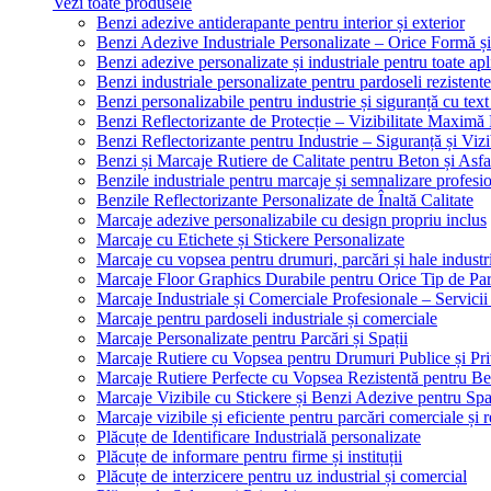
Vezi toate produsele
Benzi adezive antiderapante pentru interior și exterior
Benzi Adezive Industriale Personalizate – Orice Formă ș
Benzi adezive personalizate și industriale pentru toate apli
Benzi industriale personalizate pentru pardoseli rezistente
Benzi personalizabile pentru industrie și siguranță cu text
Benzi Reflectorizante de Protecție – Vizibilitate Maximă
Benzi Reflectorizante pentru Industrie – Siguranță și Viz
Benzi și Marcaje Rutiere de Calitate pentru Beton și Asfa
Benzile industriale pentru marcaje și semnalizare profesi
Benzile Reflectorizante Personalizate de Înaltă Calitate
Marcaje adezive personalizabile cu design propriu inclus
Marcaje cu Etichete și Stickere Personalizate
Marcaje cu vopsea pentru drumuri, parcări și hale industr
Marcaje Floor Graphics Durabile pentru Orice Tip de Pa
Marcaje Industriale și Comerciale Profesionale – Servici
Marcaje pentru pardoseli industriale și comerciale
Marcaje Personalizate pentru Parcări și Spații
Marcaje Rutiere cu Vopsea pentru Drumuri Publice și Pri
Marcaje Rutiere Perfecte cu Vopsea Rezistentă pentru Bet
Marcaje Vizibile cu Stickere și Benzi Adezive pentru Spaț
Marcaje vizibile și eficiente pentru parcări comerciale și r
Plăcuțe de Identificare Industrială personalizate
Plăcuțe de informare pentru firme și instituții
Plăcuțe de interzicere pentru uz industrial și comercial