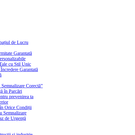
Spațiul de Lucru
mitate Garantată
ersonalizabile
ale cu Stil Unic
i Încredere Garantată
ă
cu Semnalizare Corectă”
ă în Parcări
ntru prevenirea ta
erior
în Orice Condiții
ru Semnalizare
Caz de Urgență
rucții și industrie