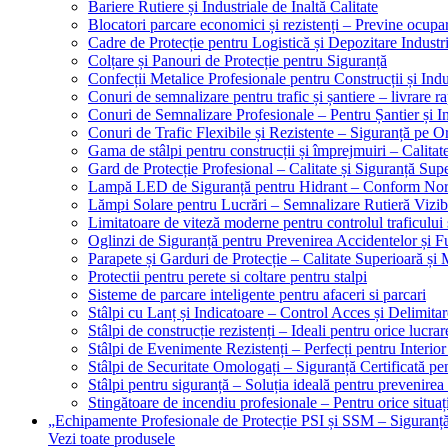
Bariere Rutiere și Industriale de Înaltă Calitate
Blocatori parcare economici și rezistenți – Previne ocupa
Cadre de Protecție pentru Logistică și Depozitare Industr
Colțare și Panouri de Protecție pentru Siguranță
Confecții Metalice Profesionale pentru Construcții și Indu
Conuri de semnalizare pentru trafic și șantiere – livrare r
Conuri de Semnalizare Profesionale – Pentru Șantier și In
Conuri de Trafic Flexibile și Rezistente – Siguranță pe 
Gama de stâlpi pentru construcții și împrejmuiri – Calitat
Gard de Protecție Profesional – Calitate și Siguranță Sup
Lampă LED de Siguranță pentru Hidrant – Conform No
Lămpi Solare pentru Lucrări – Semnalizare Rutieră Vizib
Limitatoare de viteză moderne pentru controlul traficului 
Oglinzi de Siguranță pentru Prevenirea Accidentelor și Fu
Parapete și Garduri de Protecție – Calitate Superioară și
Protectii pentru perete si coltare pentru stalpi
Sisteme de parcare inteligente pentru afaceri si parcari
Stâlpi cu Lanț și Indicatoare – Control Acces și Delimitar
Stâlpi de construcție rezistenți – Ideali pentru orice lucrar
Stâlpi de Evenimente Rezistenți – Perfecți pentru Interior 
Stâlpi de Securitate Omologați – Siguranță Certificată pe
Stâlpi pentru siguranță – Soluția ideală pentru prevenirea
Stingătoare de incendiu profesionale – Pentru orice situaț
„Echipamente Profesionale de Protecție PSI și SSM – Sigura
Vezi toate produsele