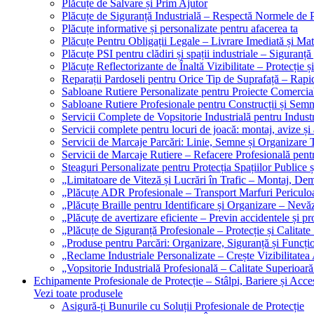
Plăcuțe de Salvare și Prim Ajutor
Plăcuțe de Siguranță Industrială – Respectă Normele de 
Plăcuțe informative și personalizate pentru afacerea ta
Plăcuțe Pentru Obligații Legale – Livrare Imediată și Mat
Plăcuțe PSI pentru clădiri și spații industriale – Siguranță
Plăcuțe Reflectorizante de Înaltă Vizibilitate – Protecție ș
Reparații Pardoseli pentru Orice Tip de Suprafață – Rapid
Sabloane Rutiere Personalizate pentru Proiecte Comerciale
Sabloane Rutiere Profesionale pentru Construcții și Semn
Servicii Complete de Vopsitorie Industrială pentru Industr
Servicii complete pentru locuri de joacă: montaj, avize și
Servicii de Marcaje Parcări: Linie, Semne și Organizare T
Servicii de Marcaje Rutiere – Refacere Profesională pentr
Steaguri Personalizate pentru Protecția Spațiilor Publice ș
„Limitatoare de Viteză și Lucrări în Trafic – Montaj, Dem
„Plăcuțe ADR Profesionale – Transport Marfuri Periculoa
„Plăcuțe Braille pentru Identificare și Organizare – Nevă
„Plăcuțe de avertizare eficiente – Previn accidentele și p
„Plăcuțe de Siguranță Profesionale – Protecție și Calitate
„Produse pentru Parcări: Organizare, Siguranță și Funcțio
„Reclame Industriale Personalizate – Crește Vizibilitatea 
„Vopsitorie Industrială Profesională – Calitate Superioară
Echipamente Profesionale de Protecție – Stâlpi, Bariere și Acces
Vezi toate produsele
Asigură-ți Bunurile cu Soluții Profesionale de Protecție