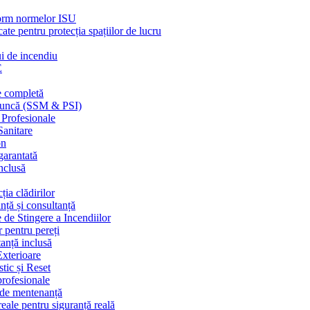
nform normelor ISU
cate pentru protecția spațiilor de lucru
ui de incendiu
E
e completă
n muncă (SSM & PSI)
 Profesionale
Sanitare
on
garantată
nclusă
ția clădirilor
nță și consultanță
 de Stingere a Incendiilor
r pentru pereți
tanță inclusă
Exterioare
tic și Reset
 profesionale
e de mentenanță
eale pentru siguranță reală