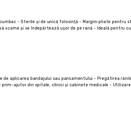
bumbac - Sterile și de unică folosință - Margini pliate pentru s
să scame și se îndepărtează ușor de pe rană - Ideală pentru cur
te de aplicarea bandajului sau pansamentului - Pregătirea răni
im-ajutor din spitale, clinici și cabinete medicale - Utilizare î