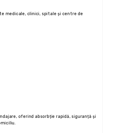
e medicale, clinici, spitale și centre de
dajare, oferind absorbție rapidă, siguranță și
miciliu.