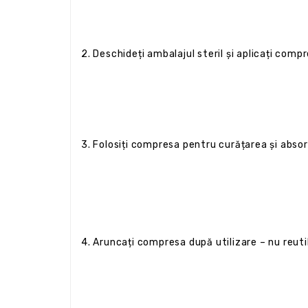
2. Deschideți ambalajul steril și aplicați comp
3. Folosiți compresa pentru curățarea și absor
4. Aruncați compresa după utilizare – nu reutil