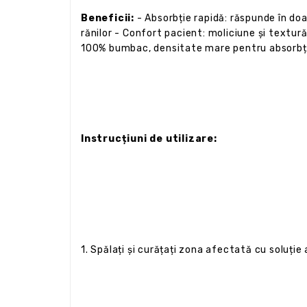
Beneficii:
- Absorbție rapidă: răspunde în doa
rănilor - Confort pacient: moliciune și textur
100% bumbac, densitate mare pentru absorbție
Instrucțiuni de utilizare:
1. Spălați și curățați zona afectată cu soluție