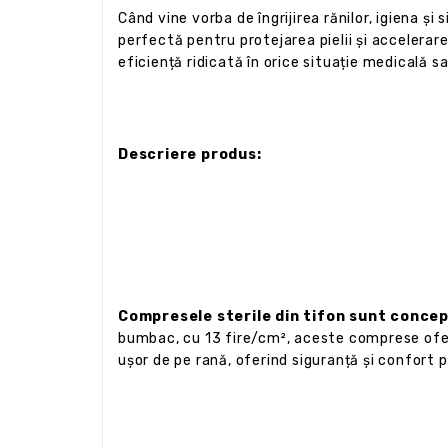
Când vine vorba de îngrijirea rănilor, igiena ș
perfectă pentru protejarea pielii și accelera
eficiență ridicată în orice situație medicală s
Descriere produs:
Compresele sterile din tifon sunt concep
bumbac, cu 13 fire/cm², aceste comprese oferă
ușor de pe rană, oferind siguranță și confort 