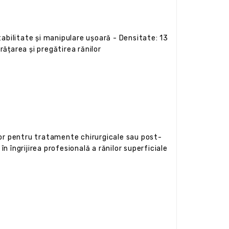
tabilitate și manipulare ușoară - Densitate: 13
ățarea și pregătirea rănilor
lor pentru tratamente chirurgicale sau post-
n îngrijirea profesională a rănilor superficiale