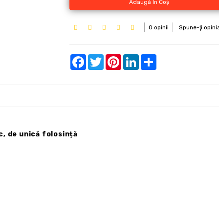
Adaugă În Coş
0 opinii
Spune-ţi opini
Facebook
Twitter
Pinterest
LinkedIn
Share
, de unică folosință