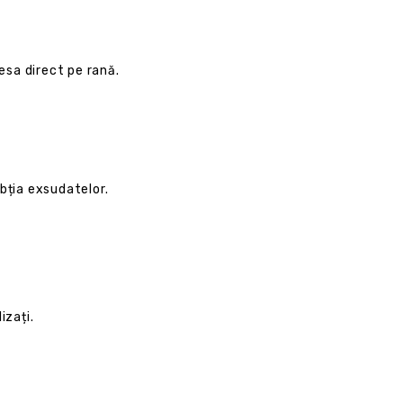
resa direct pe rană.
bția exsudatelor.
izați.