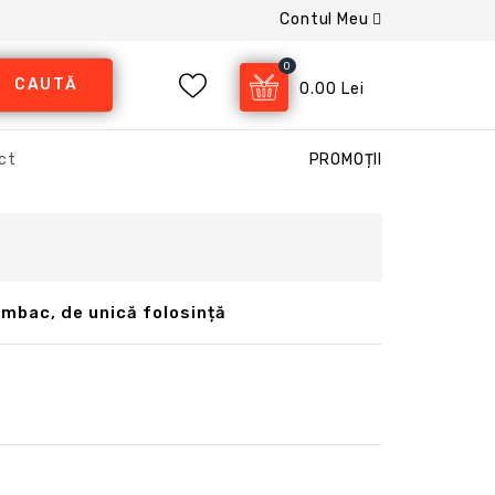
Contul Meu
0
CAUTĂ
0.00 Lei
ct
PROMOȚII
umbac, de unică folosință