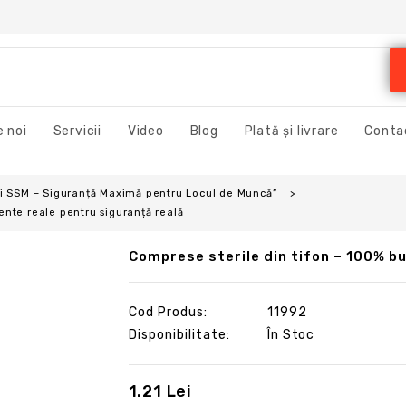
 noi
Servicii
Video
Blog
Plată și livrare
Conta
și SSM – Siguranță Maximă pentru Locul de Muncă”
nte reale pentru siguranță reală
Comprese sterile din tifon – 100% b
Cod Produs:
11992
Disponibilitate:
În Stoc
1.21 Lei