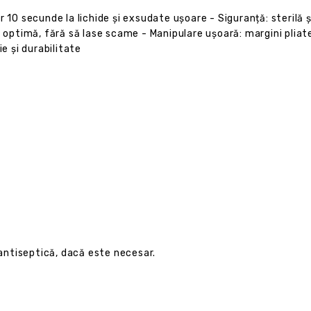
r 10 secunde la lichide și exsudate ușoare - Siguranță: sterilă 
ă optimă, fără să lase scame - Manipulare ușoară: margini pliat
 și durabilitate
 antiseptică, dacă este necesar.