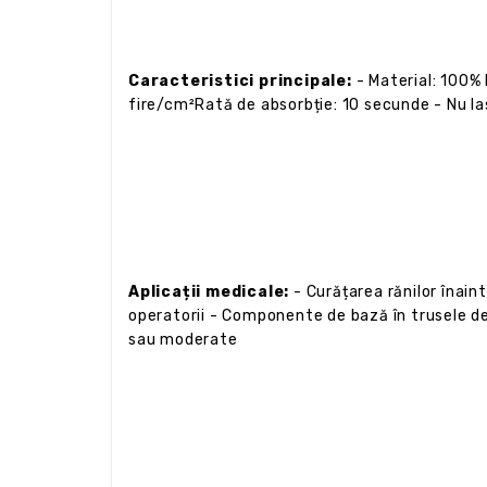
Caracteristici principale:
- Material: 100% 
fire/cm²Rată de absorbție: 10 secunde - Nu la
Aplicații medicale:
- Curățarea rănilor înain
operatorii - Componente de bază în trusele de pr
sau moderate