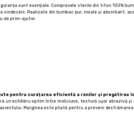
i siguranța sunt esențiale. Compresele sterile din tifon 100% bu
rea vindecării. Realizate din bumbac pur, moale și absorbant, 
au de prim-ajutor.
ute pentru curățarea eficientă a rănilor și pregătirea l
 un echilibru optim între moliciune, textură ușor abrazivă și a
pacientului. Marginea este pliată pentru a preveni destrămarea 