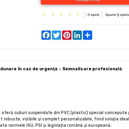
0 opinii
Spune-ţi opini
Facebook
Twitter
Pinterest
LinkedIn
Share
adunare în caz de urgență – Semnalizare profesională
eră cuburi suspendate din PVC (plastic) special concepute pe
robuste, vizibile și complet personalizabile, fiind soluția ideal
oate normele ISU, PSI și legislația română și europeană.