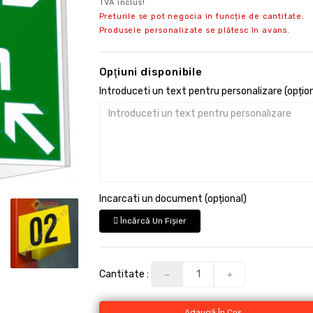
TVA inclus!
Preturile se pot negocia in funcție de cantitate.
Produsele personalizate se plătesc în avans.
Opţiuni disponibile
Introduceti un text pentru personalizare (opțion
Incarcati un document (opțional)
Încărcă Un Fişier
Cantitate :
Adaugă În Coş