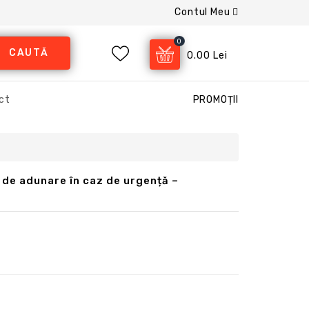
Contul Meu
0
CAUTĂ
0.00 Lei
ct
PROMOȚII
 de adunare în caz de urgență –