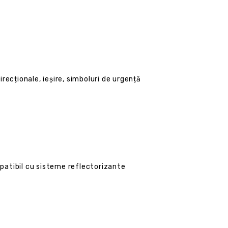
recționale, ieșire, simboluri de urgență
ompatibil cu sisteme reflectorizante