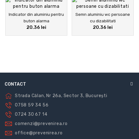
Indicator din aluminiu pentru
Semn aluminiu wc persoane
buton alarma
cu dizabilitati
20.36 lei
20.36 lei
CONTACT
Strada Călan, Nr 26a, Sector 3, București
0758 59 34 56
0724 30 67 14
comenzi@prevenirea.ro
office@prevenirea.ro