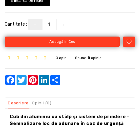
Încărcă Un Fişier
Cantitate :
Adaugă În Coş
0 opinii
Spune-ţi opinia
Facebook
Twitter
Pinterest
LinkedIn
Share
Descriere
Opinii (0)
Cub din aluminiu cu stâlp și sistem de prindere –
Semnalizare loc de adunare în caz de urgență