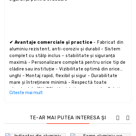
✔ Avantaje comerciale și practice
- Fabricat din
aluminiu rezistent, anti-coroziv și durabil - Sistem
complet cu stâlp inclus – stabilitate și siguranță
maximă - Personalizare completă pentru orice tip de
clădire sau instituție - Vizibilitate optimă din orice
unghi - Montaj rapid, flexibil și sigur - Durabilitate
mare și întreținere minimă - Respectă toate
standardele ISU, PSI și legislația europeană - Soluție
Citeste mai mult
ideală pentru siguranța persoanelor și conformitate
legală
TE-AR MAI PUTEA INTERESA ȘI