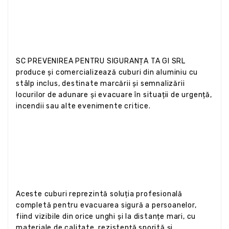
SC PREVENIREA PENTRU SIGURANȚA TA GI SRL
produce și comercializează cuburi din aluminiu cu
stâlp inclus, destinate marcării și semnalizării
locurilor de adunare și evacuare în situații de urgență,
incendii sau alte evenimente critice.
Aceste cuburi reprezintă soluția profesională
completă pentru evacuarea sigură a persoanelor,
fiind vizibile din orice unghi și la distanțe mari, cu
materiale de calitate, rezistență sporită și