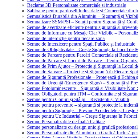
Reclame 3D Personalizate comerciale si industriale
Sabloane pentru pardoseli Industriale și Comerciale din In
Semnalistică Durabilă din Aluminiu – Siguranță și Vizibi
Semnalizare SSM/PSI – Soluții pentru Siguranță și Conf
Semne de avertizare eficiente pentru siguranță și prevenți
Semne de Informare cu Mesaje Clar Vizibile – Personaliz
Semne de interdicție pentru fiecare zonă
Semne de Interzicere pentru Spații Publice și Industriale
Semne de Obligativitate – Crește Siguranța la Locul de
Semne de Parcare pentru Parcări Comerciale și Rezidenți
Semne de Parcare și Locuri de Parcare – Pentru Organizare
Semne de Prim Ajutor – Protecție și Siguranță la Locul 
Semne de Salvare – Protecție și Siguranță în Fiecare Spaț
Semne de Siguranță Profesionale – Protejează-ți Echipa ș
Semne de Urgență (Emergency Signs) – Siguranță și Pre
Semne Fotoluminescente – Siguranță și Vizibilitate Non-
Semne Obligatorii pentru ITM – Conformitate și Siguran
Semne pentru Conuri și Stâlpi – Rezistenti și Vizibili
Semne pentru prevenire – siguranță și protecție la îndemâ
Semne pentru Siguranțe – Previne Accidentele și Crește 
Semne pentru Uz Industrial – Crește Siguranța în Fabrici
Semne Personalizabile de Înaltă Calitate
Semne personalizate cu design unic și grafică profesional
Semne Personalizate din Aluminiu cu Grafică Inclusă pent