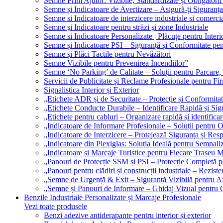
Semne Prim Ajutor: Vizibile, Standardizate și Obligatorii
Semne și Indicatoare de Avertizare – Asigură-ți Siguranța
Semne si Indicatoare de interzicere industriale si comerci
Semne şi Indicatoare pentru străzi şi zone Industriale
Semne si Indicatoare Personalizate | Plăcuțe pentru Interio
Semne și Indicatoare PSI – Siguranță și Conformitate pen
Semne și Plăci Tactile pentru Nevăzători
Semne Vizibile pentru Prevenirea Incendiilor”
Semne ‘No Parking’ de Calitate – Soluții pentru Parcare, 
Servicii de Publicitate și Reclame Profesionale pentru Fi
Signalistica Interior și Exterior
„Etichete ADR și de Securitate – Protecție și Conformita
„Etichete Conducte Durabile – Identificare Rapidă și Sigu
„Etichete pentru cabluri – Organizare rapidă și identificar
„Indicatoare de Informare Profesionale – Soluții pentru O
„Indicatoare de Interzicere – Protejează Siguranța și Res
„Indicatoare din Plexiglas: Soluția Ideală pentru Semnali
„Indicatoare și Marcaje Turistice pentru Fiecare Traseu 
„Panouri de Protecție SSM și PSI – Protecție Completă 
„Panouri pentru clădiri și construcții industriale – Reziste
„Semne de Urgență & Exit – Siguranță Vizibilă pentru A
„Semne și Panouri de Informare – Ghidaj Vizual pentru Cl
Benzile Industriale Personalizate și Marcaje Profesionale
Vezi toate produsele
Benzi adezive antiderapante pentru interior și exterior