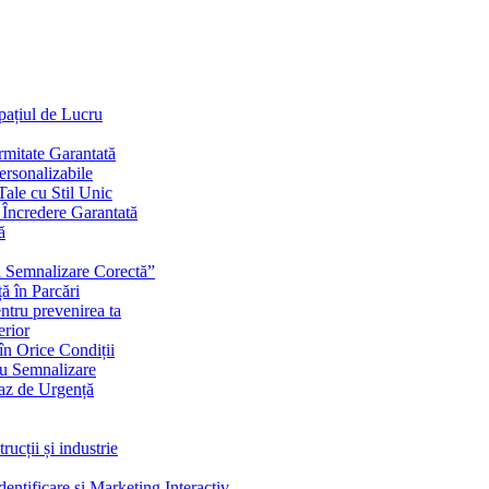
Spațiul de Lucru
mitate Garantată
ersonalizabile
ale cu Stil Unic
i Încredere Garantată
ă
cu Semnalizare Corectă”
ă în Parcări
ntru prevenirea ta
erior
în Orice Condiții
ru Semnalizare
Caz de Urgență
rucții și industrie
ntificare și Marketing Interactiv