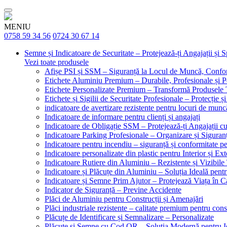
MENIU
0758 59 34 56
0724 30 67 14
Semne și Indicatoare de Securitate – Protejează-ți Angajații și 
Vezi toate produsele
Afișe PSI și SSM – Siguranță la Locul de Muncă, Confor
Etichete Aluminiu Premium – Durabile, Profesionale și P
Etichete Personalizate Premium – Transformă Produsele T
Etichete și Sigilii de Securitate Profesionale – Protecție ș
indicatoare de avertizare rezistente pentru locuri de munc
Indicatoare de informare pentru clienți și angajați
Indicatoare de Obligație SSM – Protejează-ți Angajații 
Indicatoare Parking Profesionale – Organizare și Siguranț
Indicatoare pentru incendiu – siguranță și conformitate pe
Indicatoare personalizate din plastic pentru Interior și Ext
Indicatoare Rutiere din Aluminiu – Rezistente și Vizibile 
Indicatoare și Plăcuțe din Aluminiu – Soluția Ideală pent
Indicatoare și Semne Prim Ajutor – Protejează Viața în 
Indicator de Siguranță – Previne Accidente
Plăci de Aluminiu pentru Construcții și Amenajări
Plăci industriale rezistente – calitate premium pentru const
Plăcuțe de Identificare și Semnalizare – Personalizate
Plăcuțe și Semne cu Cod QR – Soluția Modernă pentru Ide