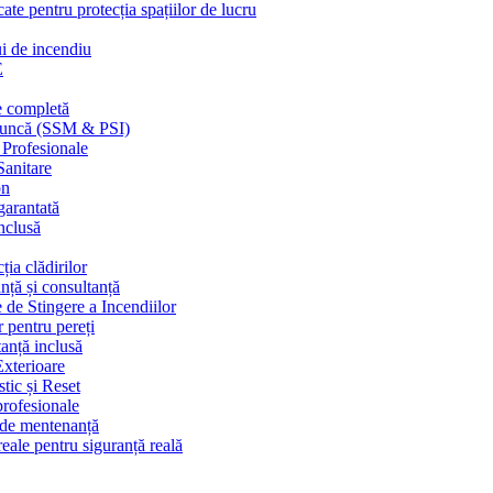
cate pentru protecția spațiilor de lucru
ui de incendiu
E
e completă
n muncă (SSM & PSI)
 Profesionale
Sanitare
on
garantată
nclusă
ția clădirilor
nță și consultanță
 de Stingere a Incendiilor
r pentru pereți
tanță inclusă
Exterioare
tic și Reset
 profesionale
e de mentenanță
eale pentru siguranță reală