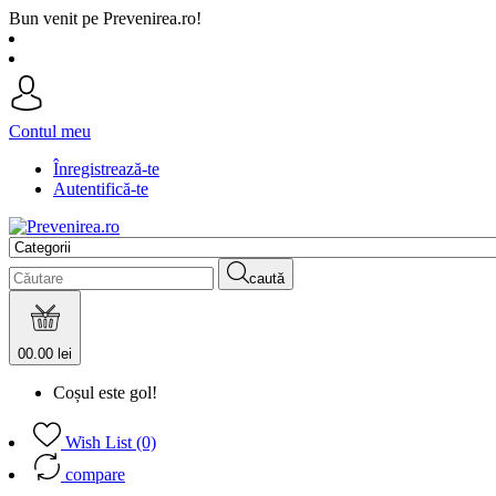
Bun venit pe Prevenirea.ro!
Contul meu
Înregistrează-te
Autentifică-te
caută
0
0.00 lei
Coșul este gol!
Wish List (0)
compare