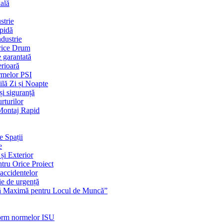
ială
strie
apidă
dustrie
Orice Drum
e garantată
erioară
rmelor PSI
ilă Zi și Noapte
și siguranță
rturilor
 Montaj Rapid
e Spații
e
și Exterior
ntru Orice Proiect
 accidentelor
ie de urgență
nță Maximă pentru Locul de Muncă”
nform normelor ISU