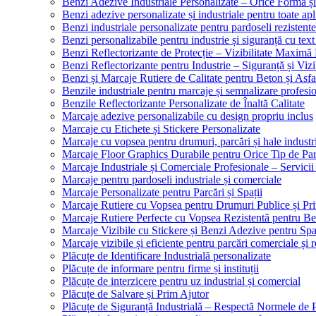
Benzi Adezive Industriale Personalizate – Orice Formă ș
Benzi adezive personalizate și industriale pentru toate apli
Benzi industriale personalizate pentru pardoseli rezistente
Benzi personalizabile pentru industrie și siguranță cu text
Benzi Reflectorizante de Protecție – Vizibilitate Maximă
Benzi Reflectorizante pentru Industrie – Siguranță și Viz
Benzi și Marcaje Rutiere de Calitate pentru Beton și Asfa
Benzile industriale pentru marcaje și semnalizare profesi
Benzile Reflectorizante Personalizate de Înaltă Calitate
Marcaje adezive personalizabile cu design propriu inclus
Marcaje cu Etichete și Stickere Personalizate
Marcaje cu vopsea pentru drumuri, parcări și hale industr
Marcaje Floor Graphics Durabile pentru Orice Tip de Pa
Marcaje Industriale și Comerciale Profesionale – Servici
Marcaje pentru pardoseli industriale și comerciale
Marcaje Personalizate pentru Parcări și Spații
Marcaje Rutiere cu Vopsea pentru Drumuri Publice și Pri
Marcaje Rutiere Perfecte cu Vopsea Rezistentă pentru Bet
Marcaje Vizibile cu Stickere și Benzi Adezive pentru Spaț
Marcaje vizibile și eficiente pentru parcări comerciale și r
Plăcuțe de Identificare Industrială personalizate
Plăcuțe de informare pentru firme și instituții
Plăcuțe de interzicere pentru uz industrial și comercial
Plăcuțe de Salvare și Prim Ajutor
Plăcuțe de Siguranță Industrială – Respectă Normele de 