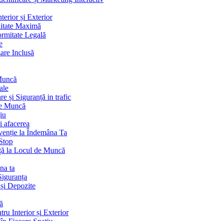
terior și Exterior
litate Maximă
ormitate Legală
e
are Inclusă
 Muncă
ale
 și Siguranță in trafic
de Muncă
iu
i afacerea
venție la Îndemâna Ta
Stop
ță la Locul de Muncă
na ta
Siguranța
 și Depozite
ă
ru Interior și Exterior