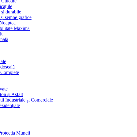
i Culoare
cațiile
 și durabile
 și semne grafice
 Noaptea
ibilitate Maximă
lt
onală
iale
rdoseală
i Complete
vate
on și Asfalt
ii Industriale și Comerciale
ezidențiale
Protecția Muncii