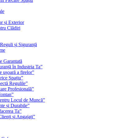
 în Fiecare Spațiu
ale
r și Exterior
tru Clădiri
Reguli și Siguranță
rme
te Garantată
ranță în Industria Ta”
e ușoară a firelor”
rice Spațiu”
pectă Regulile”
zare Profesională”
Montan”
pentru Locul de Muncă”
nte și Durabile”
facerea Ta”
ienți și Angajați”