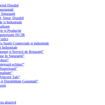
erial Durabil
 garantată
i Siguranță
, Sigur, Durabil
 și Industriale
alizare
ie și Producție
 autorizații ISCIR
rafict
u Spații Comerciale si industriale
i Industriale
ontaj și Servicii de Reparații”
se în Siguranță”
zători”
rotejează echipa!”
 Superioară”
nalitate”
Afacerii Tale”
 și Durabilitate Garantată”
orii
rea abuzivă