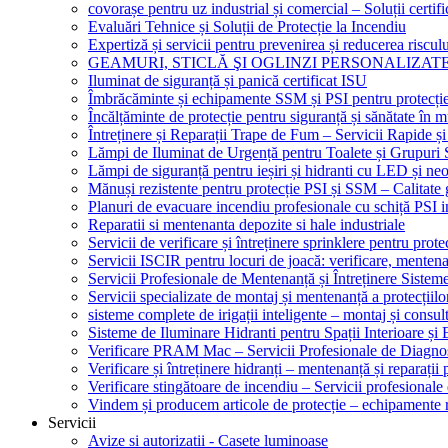
covorașe pentru uz industrial și comercial – Soluții certifi
Evaluări Tehnice și Soluții de Protecție la Incendiu
Expertiză și servicii pentru prevenirea și reducerea riscul
GEAMURI, STICLĂ ŞI OGLINZI PERSONALIZAT
Iluminat de siguranță și panică certificat ISU
Îmbrăcăminte și echipamente SSM și PSI pentru protecți
Încălțăminte de protecție pentru siguranță și sănătate î
Întreținere și Reparații Trape de Fum – Servicii Rapide și
Lămpi de Iluminat de Urgență pentru Toalete și Grupuri 
Lămpi de siguranță pentru ieșiri și hidranti cu LED și ne
Mănuși rezistente pentru protecție PSI și SSM – Calitate 
Planuri de evacuare incendiu profesionale cu schiță PSI i
Reparatii si mentenanta depozite si hale industriale
Servicii de verificare și întreținere sprinklere pentru protec
Servicii ISCIR pentru locuri de joacă: verificare, mentena
Servicii Profesionale de Mentenanță și Întreținere Sisteme
Servicii specializate de montaj și mentenanță a protecțiilo
sisteme complete de irigații inteligente – montaj și consul
Sisteme de Iluminare Hidranti pentru Spații Interioare și 
Verificare PRAM Mac – Servicii Profesionale de Diagnos
Verificare și întreținere hidranți – mentenanță și reparații
Verificare stingătoare de incendiu – Servicii profesional
Vindem și producem articole de protecție – echipamente r
Servicii
Avize si autorizatii - Casete luminoase