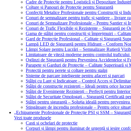
Cadre de Protecție pentru Logistică și Depozitare Industr
Colțare și Panouri de Protecție pentru Siguranță
Confecții Metalice Profesionale pentru Construcții și Indu
Conuri de semnalizare pentru trafic și șantiere – livrare r
Conuri de Semnalizare Profesionale – Pentru Șantier și In
Conuri de Trafic Flexibile și Rezistente – Siguranță pe 
Gama de stâlpi pentru construcții și împrejmuiri – Calitat
Gard de Protecție Profesional – Calitate și Siguranță Sup
Lampă LED de Siguranță pentru Hidrant – Conform No
Lămpi Solare pentru Lucrări – Semnalizare Rutieră Vizib
Limitatoare de viteză moderne pentru controlul traficului 
Oglinzi de Siguranță pentru Prevenirea Accidentelor și Fu
Parapete și Garduri de Protecție – Calitate Superioară și
Protectii pentru perete si coltare pentru stalpi
Sisteme de parcare inteligente pentru afaceri si parcari
Stâlpi cu Lanț și Indicatoare – Control Acces și Delimitar
Stâlpi de construcție rezistenți – Ideali pentru orice lucrar
Stâlpi de Evenimente Rezistenți – Perfecți pentru Interior 
Stâlpi de Securitate Omologați – Siguranță Certificată pe
Stâlpi pentru siguranță – Soluția ideală pentru prevenirea
Stingătoare de incendiu profesionale – Pentru orice situaț
„Echipamente Profesionale de Protecție PSI și SSM – Sigura
Vezi toate produsele
Casti si ochelari de protectie
Corpuri și lămpi pentru iluminat de urgență si iesire co