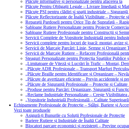
Plăcuțe informative și personalizate pentru afacerea ta
Plăcuțe Pentru Obligații Legale – Livrare Imediată și Mat
Plăcuțe PSI pentru clădiri și spații industriale – Siguranță
Plăcuțe Reflectorizante de Înaltă Vizibilitate – Protecție ș
Reparații Pardoseli pentru Orice Tip de Suprafață – Rapid
Sabloane Rutiere Personalizate pentru Proiecte Comerciale
Sabloane Rutiere Profesionale pentru Construcții și Semn
Servicii Complete de Vopsitorie Industrială pentru Industr
Servicii complete pentru locuri de joacă: montaj, avize și
Servicii de Marcaje Parcări: Linie, Semne și Organizare T
Servicii de Marcaje Rutiere – Refacere Profesională pentr
Steaguri Personalizate pentru Protecția Spațiilor Publice ș
„Limitatoare de Viteză și Lucrări în Trafic – Montaj, Dem
„Plăcuțe ADR Profesionale – Transport Marfuri Periculoa
„Plăcuțe Braille pentru Identificare și Organizare – Nevă
„Plăcuțe de avertizare eficiente – Previn accidentele și p
„Plăcuțe de Siguranță Profesionale – Protecție și Calitate
„Produse pentru Parcări: Organizare, Siguranță și Funcțio
„Reclame Industriale Personalizate – Crește Vizibilitatea 
„Vopsitorie Industrială Profesională – Calitate Superioară
Echipamente Profesionale de Protecție – Stâlpi, Bariere și Acces
Vezi toate produsele
Asigură-ți Bunurile cu Soluții Profesionale de Protecție
Bariere Rutiere și Industriale de Înaltă Calitate
Blocatori parcare economici și rezistenți – Previne ocupa