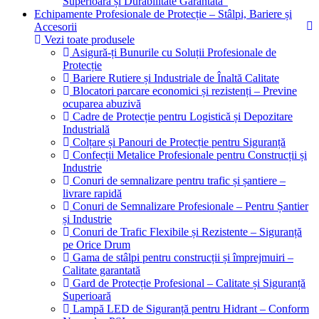
Superioară și Durabilitate Garantată”
Echipamente Profesionale de Protecție – Stâlpi, Bariere și
Accesorii
Vezi toate produsele
Asigură-ți Bunurile cu Soluții Profesionale de
Protecție
Bariere Rutiere și Industriale de Înaltă Calitate
Blocatori parcare economici și rezistenți – Previne
ocuparea abuzivă
Cadre de Protecție pentru Logistică și Depozitare
Industrială
Colțare și Panouri de Protecție pentru Siguranță
Confecții Metalice Profesionale pentru Construcții și
Industrie
Conuri de semnalizare pentru trafic și șantiere –
livrare rapidă
Conuri de Semnalizare Profesionale – Pentru Șantier
și Industrie
Conuri de Trafic Flexibile și Rezistente – Siguranță
pe Orice Drum
Gama de stâlpi pentru construcții și împrejmuiri –
Calitate garantată
Gard de Protecție Profesional – Calitate și Siguranță
Superioară
Lampă LED de Siguranță pentru Hidrant – Conform