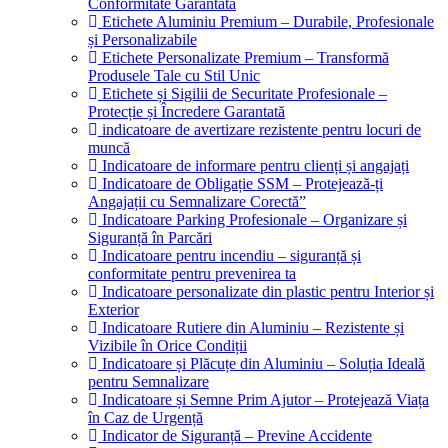
Conformitate Garantată
Etichete Aluminiu Premium – Durabile, Profesionale
și Personalizabile
Etichete Personalizate Premium – Transformă
Produsele Tale cu Stil Unic
Etichete și Sigilii de Securitate Profesionale –
Protecție și Încredere Garantată
indicatoare de avertizare rezistente pentru locuri de
muncă
Indicatoare de informare pentru clienți și angajați
Indicatoare de Obligație SSM – Protejează-ți
Angajații cu Semnalizare Corectă”
Indicatoare Parking Profesionale – Organizare și
Siguranță în Parcări
Indicatoare pentru incendiu – siguranță și
conformitate pentru prevenirea ta
Indicatoare personalizate din plastic pentru Interior și
Exterior
Indicatoare Rutiere din Aluminiu – Rezistente și
Vizibile în Orice Condiții
Indicatoare și Plăcuțe din Aluminiu – Soluția Ideală
pentru Semnalizare
Indicatoare și Semne Prim Ajutor – Protejează Viața
în Caz de Urgență
Indicator de Siguranță – Previne Accidente