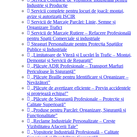
Industrie și Producție
Servicii complete pentru locuri de joacă: montaj,
avize și autorizații ISCIR
Servicii de Marcaje Parcări: Linie, Semne și
Organizare Trafict
Servicii de Marcaje Rutiere – Refacere Profesională
pentru Spații Comerciale si industriale
Steaguri Personalizate pentru Protecția Spațiilor
Publice și Industriale
„Limitatoare de Viteză și Lucrări în Trafic – Montaj,
Demontaj și Servicii de Reparații”
„Plăcuțe ADR Profesionale – Transport Marfuri
Periculoase în Siguranță”
„Plăcuțe Braille pentru Identificare și Organizare –
Nevăzători”
„Plăcuțe de avertizare eficiente – Previn accidentele
și protejează echipa!”
„Plăcuțe de Siguranță Profesionale – Protecție și
Calitate Superioară”
„Produse pentru Parcări: Organizare, Siguranță și
Funcționalitate”
„Reclame Industriale Personalizate – Crește
Vizibilitatea Afacerii Tale”
„Vopsitorie Industrială Profesională – Calitate