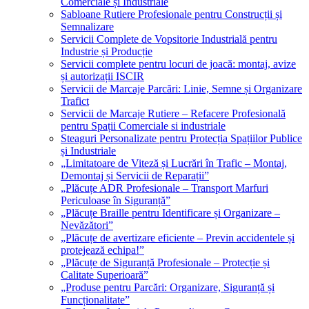
Comerciale și Industriale
Sabloane Rutiere Profesionale pentru Construcții și
Semnalizare
Servicii Complete de Vopsitorie Industrială pentru
Industrie și Producție
Servicii complete pentru locuri de joacă: montaj, avize
și autorizații ISCIR
Servicii de Marcaje Parcări: Linie, Semne și Organizare
Trafict
Servicii de Marcaje Rutiere – Refacere Profesională
pentru Spații Comerciale si industriale
Steaguri Personalizate pentru Protecția Spațiilor Publice
și Industriale
„Limitatoare de Viteză și Lucrări în Trafic – Montaj,
Demontaj și Servicii de Reparații”
„Plăcuțe ADR Profesionale – Transport Marfuri
Periculoase în Siguranță”
„Plăcuțe Braille pentru Identificare și Organizare –
Nevăzători”
„Plăcuțe de avertizare eficiente – Previn accidentele și
protejează echipa!”
„Plăcuțe de Siguranță Profesionale – Protecție și
Calitate Superioară”
„Produse pentru Parcări: Organizare, Siguranță și
Funcționalitate”