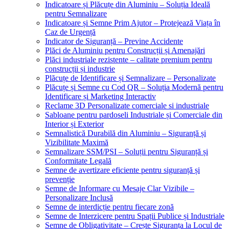
Indicatoare și Plăcuțe din Aluminiu – Soluția Ideală
pentru Semnalizare
Indicatoare și Semne Prim Ajutor – Protejează Viața în
Caz de Urgență
Indicator de Siguranță – Previne Accidente
Plăci de Aluminiu pentru Construcții și Amenajări
Plăci industriale rezistente – calitate premium pentru
construcții și industrie
Plăcuțe de Identificare și Semnalizare – Personalizate
Plăcuțe și Semne cu Cod QR – Soluția Modernă pentru
Identificare și Marketing Interactiv
Reclame 3D Personalizate comerciale si industriale
Sabloane pentru pardoseli Industriale și Comerciale din
Interior și Exterior
Semnalistică Durabilă din Aluminiu – Siguranță și
Vizibilitate Maximă
Semnalizare SSM/PSI – Soluții pentru Siguranță și
Conformitate Legală
Semne de avertizare eficiente pentru siguranță și
prevenție
Semne de Informare cu Mesaje Clar Vizibile –
Personalizare Inclusă
Semne de interdicție pentru fiecare zonă
Semne de Interzicere pentru Spații Publice și Industriale
Semne de Obligativitate – Crește Siguranța la Locul de