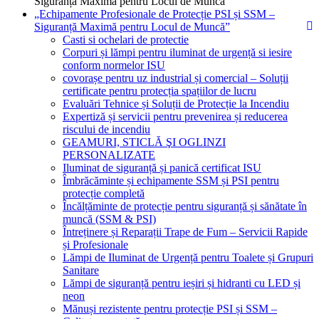
„Echipamente Profesionale de Protecție PSI și SSM –
Siguranță Maximă pentru Locul de Muncă”
Casti si ochelari de protectie
Corpuri și lămpi pentru iluminat de urgență si iesire
conform normelor ISU
covorașe pentru uz industrial și comercial – Soluții
certificate pentru protecția spațiilor de lucru
Evaluări Tehnice și Soluții de Protecție la Incendiu
Expertiză și servicii pentru prevenirea și reducerea
riscului de incendiu
GEAMURI, STICLĂ ŞI OGLINZI
PERSONALIZATE
Iluminat de siguranță și panică certificat ISU
Îmbrăcăminte și echipamente SSM și PSI pentru
protecție completă
Încălțăminte de protecție pentru siguranță și sănătate în
muncă (SSM & PSI)
Întreținere și Reparații Trape de Fum – Servicii Rapide
și Profesionale
Lămpi de Iluminat de Urgență pentru Toalete și Grupuri
Sanitare
Lămpi de siguranță pentru ieșiri și hidranti cu LED și
neon
Mănuși rezistente pentru protecție PSI și SSM –