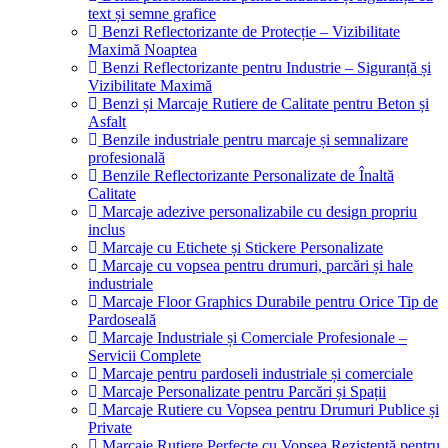
text și semne grafice
Benzi Reflectorizante de Protecție – Vizibilitate
Maximă Noaptea
Benzi Reflectorizante pentru Industrie – Siguranță și
Vizibilitate Maximă
Benzi și Marcaje Rutiere de Calitate pentru Beton și
Asfalt
Benzile industriale pentru marcaje și semnalizare
profesională
Benzile Reflectorizante Personalizate de Înaltă
Calitate
Marcaje adezive personalizabile cu design propriu
inclus
Marcaje cu Etichete și Stickere Personalizate
Marcaje cu vopsea pentru drumuri, parcări și hale
industriale
Marcaje Floor Graphics Durabile pentru Orice Tip de
Pardoseală
Marcaje Industriale și Comerciale Profesionale –
Servicii Complete
Marcaje pentru pardoseli industriale și comerciale
Marcaje Personalizate pentru Parcări și Spații
Marcaje Rutiere cu Vopsea pentru Drumuri Publice și
Private
Marcaje Rutiere Perfecte cu Vopsea Rezistentă pentru