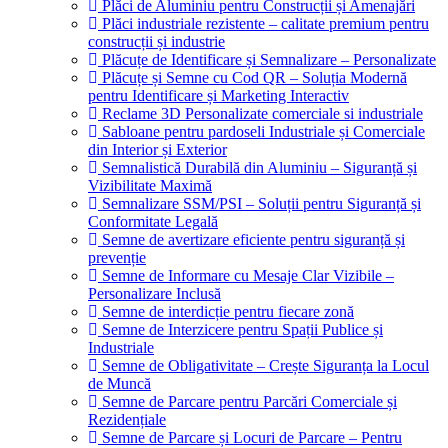
Plăci de Aluminiu pentru Construcții și Amenajări
Plăci industriale rezistente – calitate premium pentru
construcții și industrie
Plăcuțe de Identificare și Semnalizare – Personalizate
Plăcuțe și Semne cu Cod QR – Soluția Modernă
pentru Identificare și Marketing Interactiv
Reclame 3D Personalizate comerciale si industriale
Sabloane pentru pardoseli Industriale și Comerciale
din Interior și Exterior
Semnalistică Durabilă din Aluminiu – Siguranță și
Vizibilitate Maximă
Semnalizare SSM/PSI – Soluții pentru Siguranță și
Conformitate Legală
Semne de avertizare eficiente pentru siguranță și
prevenție
Semne de Informare cu Mesaje Clar Vizibile –
Personalizare Inclusă
Semne de interdicție pentru fiecare zonă
Semne de Interzicere pentru Spații Publice și
Industriale
Semne de Obligativitate – Crește Siguranța la Locul
de Muncă
Semne de Parcare pentru Parcări Comerciale și
Rezidențiale
Semne de Parcare și Locuri de Parcare – Pentru