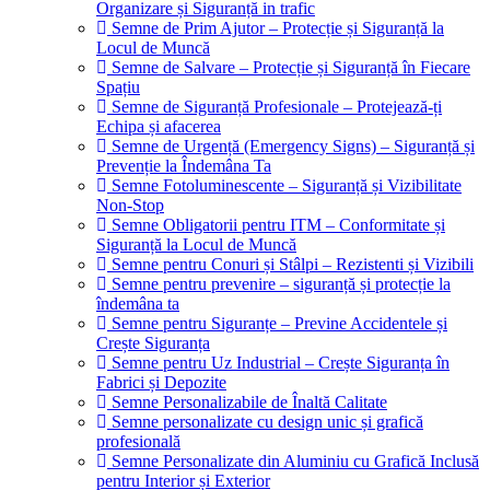
Organizare și Siguranță in trafic
Semne de Prim Ajutor – Protecție și Siguranță la
Locul de Muncă
Semne de Salvare – Protecție și Siguranță în Fiecare
Spațiu
Semne de Siguranță Profesionale – Protejează-ți
Echipa și afacerea
Semne de Urgență (Emergency Signs) – Siguranță și
Prevenție la Îndemâna Ta
Semne Fotoluminescente – Siguranță și Vizibilitate
Non-Stop
Semne Obligatorii pentru ITM – Conformitate și
Siguranță la Locul de Muncă
Semne pentru Conuri și Stâlpi – Rezistenti și Vizibili
Semne pentru prevenire – siguranță și protecție la
îndemâna ta
Semne pentru Siguranțe – Previne Accidentele și
Crește Siguranța
Semne pentru Uz Industrial – Crește Siguranța în
Fabrici și Depozite
Semne Personalizabile de Înaltă Calitate
Semne personalizate cu design unic și grafică
profesională
Semne Personalizate din Aluminiu cu Grafică Inclusă
pentru Interior și Exterior