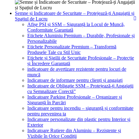
Semne și Indicatoare de Securitate – Protejează-ți Angajații și
Spațiul de Lucru
Afișe PSI și SSM – Siguranță la Locul de Muncă,
Conformitate Garantată
Etichete Aluminiu Premium – Durabile, Profesionale și
Personalizabile
Etichete Personalizate Premium – Transformă
Produsele Tale cu Stil Unic
Etichete și Sigilii de Securitate Profesionale – Protecție
și Încredere Garantată
indicatoare de avertizare rezistente pentru locuri de
muncă
Indicatoare de informare pentru clienți și angajați
Indicatoare de Obligație SSM – Protejează-ți Angajații
cu Semnalizare Corectă”
Indicatoare Parking Profesionale – Organizare și
Siguranță în Parcări
Indicatoare pentru incendiu – siguranță și conformitate
pentru prevenirea ta
Indicatoare personalizate din plastic pentru Interior și
Exterior
Indicatoare Rutiere din Aluminiu – Rezistente și
Vizibile în Orice Condiții