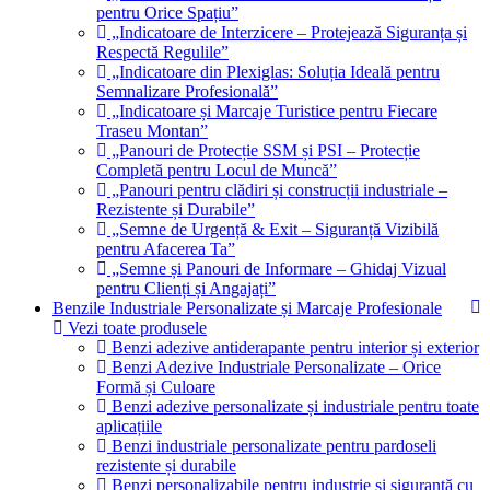
pentru Orice Spațiu”
„Indicatoare de Interzicere – Protejează Siguranța și
Respectă Regulile”
„Indicatoare din Plexiglas: Soluția Ideală pentru
Semnalizare Profesională”
„Indicatoare și Marcaje Turistice pentru Fiecare
Traseu Montan”
„Panouri de Protecție SSM și PSI – Protecție
Completă pentru Locul de Muncă”
„Panouri pentru clădiri și construcții industriale –
Rezistente și Durabile”
„Semne de Urgență & Exit – Siguranță Vizibilă
pentru Afacerea Ta”
„Semne și Panouri de Informare – Ghidaj Vizual
pentru Clienți și Angajați”
Benzile Industriale Personalizate și Marcaje Profesionale
Vezi toate produsele
Benzi adezive antiderapante pentru interior și exterior
Benzi Adezive Industriale Personalizate – Orice
Formă și Culoare
Benzi adezive personalizate și industriale pentru toate
aplicațiile
Benzi industriale personalizate pentru pardoseli
rezistente și durabile
Benzi personalizabile pentru industrie și siguranță cu