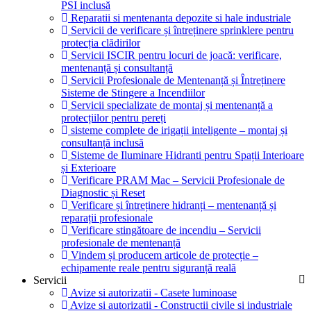
PSI inclusă
Reparatii si mentenanta depozite si hale industriale
Servicii de verificare și întreținere sprinklere pentru
protecția clădirilor
Servicii ISCIR pentru locuri de joacă: verificare,
mentenanță și consultanță
Servicii Profesionale de Mentenanță și Întreținere
Sisteme de Stingere a Incendiilor
Servicii specializate de montaj și mentenanță a
protecțiilor pentru pereți
sisteme complete de irigații inteligente – montaj și
consultanță inclusă
Sisteme de Iluminare Hidranti pentru Spații Interioare
și Exterioare
Verificare PRAM Mac – Servicii Profesionale de
Diagnostic și Reset
Verificare și întreținere hidranți – mentenanță și
reparații profesionale
Verificare stingătoare de incendiu – Servicii
profesionale de mentenanță
Vindem și producem articole de protecție –
echipamente reale pentru siguranță reală
Servicii
Avize si autorizatii - Casete luminoase
Avize si autorizatii - Constructii civile si industriale