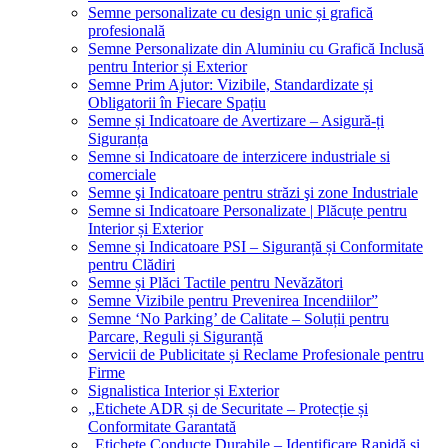
Semne personalizate cu design unic și grafică
profesională
Semne Personalizate din Aluminiu cu Grafică Inclusă
pentru Interior și Exterior
Semne Prim Ajutor: Vizibile, Standardizate și
Obligatorii în Fiecare Spațiu
Semne și Indicatoare de Avertizare – Asigură-ți
Siguranța
Semne si Indicatoare de interzicere industriale si
comerciale
Semne şi Indicatoare pentru străzi şi zone Industriale
Semne si Indicatoare Personalizate | Plăcuțe pentru
Interior și Exterior
Semne și Indicatoare PSI – Siguranță și Conformitate
pentru Clădiri
Semne și Plăci Tactile pentru Nevăzători
Semne Vizibile pentru Prevenirea Incendiilor”
Semne ‘No Parking’ de Calitate – Soluții pentru
Parcare, Reguli și Siguranță
Servicii de Publicitate și Reclame Profesionale pentru
Firme
Signalistica Interior și Exterior
„Etichete ADR și de Securitate – Protecție și
Conformitate Garantată
„Etichete Conducte Durabile – Identificare Rapidă și