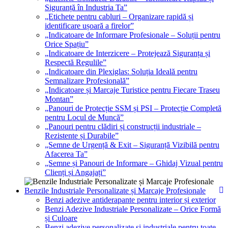
Siguranță în Industria Ta”
„Etichete pentru cabluri – Organizare rapidă și
identificare ușoară a firelor”
„Indicatoare de Informare Profesionale – Soluții pentru
Orice Spațiu”
„Indicatoare de Interzicere – Protejează Siguranța și
Respectă Regulile”
„Indicatoare din Plexiglas: Soluția Ideală pentru
Semnalizare Profesională”
„Indicatoare și Marcaje Turistice pentru Fiecare Traseu
Montan”
„Panouri de Protecție SSM și PSI – Protecție Completă
pentru Locul de Muncă”
„Panouri pentru clădiri și construcții industriale –
Rezistente și Durabile”
„Semne de Urgență & Exit – Siguranță Vizibilă pentru
Afacerea Ta”
„Semne și Panouri de Informare – Ghidaj Vizual pentru
Clienți și Angajați”
Benzile Industriale Personalizate și Marcaje Profesionale
Benzi adezive antiderapante pentru interior și exterior
Benzi Adezive Industriale Personalizate – Orice Formă
și Culoare
Benzi adezive personalizate și industriale pentru toate