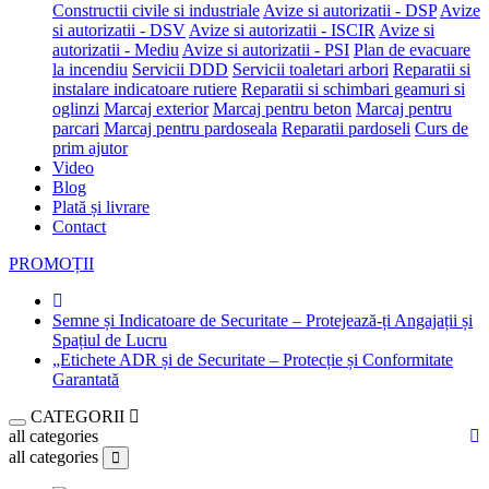
Constructii civile si industriale
Avize si autorizatii - DSP
Avize
si autorizatii - DSV
Avize si autorizatii - ISCIR
Avize si
autorizatii - Mediu
Avize si autorizatii - PSI
Plan de evacuare
la incendiu
Servicii DDD
Servicii toaletari arbori
Reparatii si
instalare indicatoare rutiere
Reparatii si schimbari geamuri si
oglinzi
Marcaj exterior
Marcaj pentru beton
Marcaj pentru
parcari
Marcaj pentru pardoseala
Reparatii pardoseli
Curs de
prim ajutor
Video
Blog
Plată și livrare
Contact
PROMOȚII
Semne și Indicatoare de Securitate – Protejează-ți Angajații și
Spațiul de Lucru
„Etichete ADR și de Securitate – Protecție și Conformitate
Garantată
CATEGORII
all categories
all categories