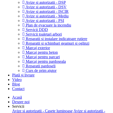
Avize si autorizatii - DSP
Avize si autorizatii - DSV
Avize si autorizatii - ISCIR
Avize si autorizatii - Mediu
Avize si autorizatii - PSI
Plan de evacuare la incendiu
Servicii DDD
Servicii toaletari arbori
Reparatii si instalare indicatoare rutiere
Reparatii si schimbari geamuri si oglinzi
Marcaj exterior
Marcaj pentru beton
Marcaj pentru parcari
Marcaj pentru pardoseala
Reparatii pardoseli
Curs de prim ajutor
Plată și livrare
Video
Blog
Contact
Acasă
Despre noi
Servicii
Avize si autorizatii - Casete luminoase
Avize si autorizatii -