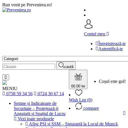
Bun venit pe Prevenirea.ro!
Contul meu
Înregistrează-te
Autentifică-te
caută
Coșul este gol!
0
0.00 lei
MENIU
0758 59 34 56
0724 30 67 14
Wish List (0)
Semne și Indicatoare de
compare
Securitate – Protejează-ți
Angajații și Spațiul de Lucru
Vezi toate produsele
Afișe PSI și SSM – Siguranță la Locul de Muncă,