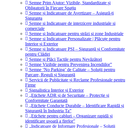
Semne Prim Ajutor: Vizibile, Standardizate și
Obligatorii în Fiecare Spațiu
Semne și Indicatoare de Avertizare – Asigură-ți
Siguranța
Semne si Indicatoare de interzicere industriale si
comerciale
Semne şi Indicatoare pentru străzi şi zone Industriale
Semne si Indicatoare Personalizate | Plăcuțe pentru
Interior și Exterior
Semne și Indicatoare PSI – Siguranță și Conformitate
pentru Clădiri
Semne și Plăci Tactile pentru Nevăzători
Semne Vizibile pentru Prevenirea Incendiilor”
Semne ‘No Parking’ de Calitate – Soluții pentru
Parcare, Reguli și Siguranță
Servicii de Publicitate și Reclame Profesionale pentru
Firme
Signalistica Interior și Exterior
„Etichete ADR și de Securitate – Protecție și
Conformitate Garantată
„Etichete Conducte Durabile – Identificare Rapidă și
Siguranță în Industria Ta”
„Etichete pentru cabluri – Organizare rapidă și
identificare ușoară a firelor”
„Indicatoare de Informare Profesionale – Soluții