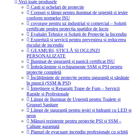
Vezi toate produsele
Casti si ochelari de protectie
Corpuri și lămpi pentru iluminat de urgență si iesire
conform normelor ISU
covorașe pentru uz industrial și comercial – Soluții
certificate pentru protecția spațiilor de lucru
Evaluări Tehnice și Soluții de Protecție la Incendiu
Expertiză și servicii pentru prevenirea și reducerea
riscului de incendiu
GEAMURI, STICLĂ ŞI OGLINZI
PERSONALIZATE
Iluminat de siguranță și panică certificat ISU
Îmbrăcăminte și echipamente SSM și PSI pentru
protecție completă
Încălțăminte de protecție pentru siguranță și sănătate
în muncă (SSM & PSI)
Întreținere și Reparații Trape de Fum – Servicii
Rapide și Profesionale
Lămpi de Iluminat de Urgență pentru Toalete și
Grupuri Sanitare
Lămpi de siguranță pentru ieșiri și hidranti cu LED și
neon
Mănuși rezistente pentru protecție PSI și SSM –
Calitate garantată
Planuri de evacuare incendiu profesionale cu schiță