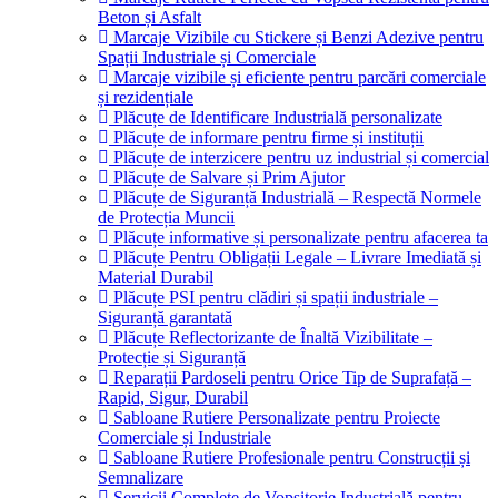
Beton și Asfalt
Marcaje Vizibile cu Stickere și Benzi Adezive pentru
Spații Industriale și Comerciale
Marcaje vizibile și eficiente pentru parcări comerciale
și rezidențiale
Plăcuțe de Identificare Industrială personalizate
Plăcuțe de informare pentru firme și instituții
Plăcuțe de interzicere pentru uz industrial și comercial
Plăcuțe de Salvare și Prim Ajutor
Plăcuțe de Siguranță Industrială – Respectă Normele
de Protecția Muncii
Plăcuțe informative și personalizate pentru afacerea ta
Plăcuțe Pentru Obligații Legale – Livrare Imediată și
Material Durabil
Plăcuțe PSI pentru clădiri și spații industriale –
Siguranță garantată
Plăcuțe Reflectorizante de Înaltă Vizibilitate –
Protecție și Siguranță
Reparații Pardoseli pentru Orice Tip de Suprafață –
Rapid, Sigur, Durabil
Sabloane Rutiere Personalizate pentru Proiecte
Comerciale și Industriale
Sabloane Rutiere Profesionale pentru Construcții și
Semnalizare
Servicii Complete de Vopsitorie Industrială pentru