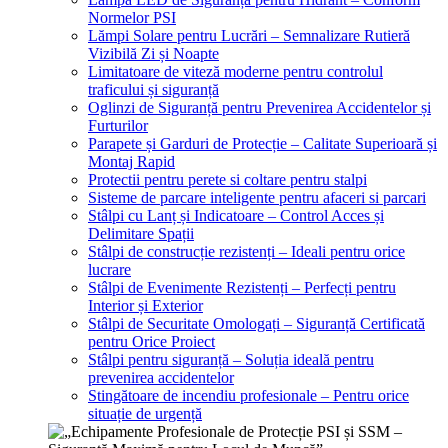
Normelor PSI
Lămpi Solare pentru Lucrări – Semnalizare Rutieră
Vizibilă Zi și Noapte
Limitatoare de viteză moderne pentru controlul
traficului și siguranță
Oglinzi de Siguranță pentru Prevenirea Accidentelor și
Furturilor
Parapete și Garduri de Protecție – Calitate Superioară și
Montaj Rapid
Protectii pentru perete si coltare pentru stalpi
Sisteme de parcare inteligente pentru afaceri si parcari
Stâlpi cu Lanț și Indicatoare – Control Acces și
Delimitare Spații
Stâlpi de construcție rezistenți – Ideali pentru orice
lucrare
Stâlpi de Evenimente Rezistenți – Perfecți pentru
Interior și Exterior
Stâlpi de Securitate Omologați – Siguranță Certificată
pentru Orice Proiect
Stâlpi pentru siguranță – Soluția ideală pentru
prevenirea accidentelor
Stingătoare de incendiu profesionale – Pentru orice
situație de urgență