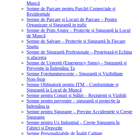
Muncă
Semne de Parcare pentru Parcări Comerciale și
Rezidențiale
Semne de Parcare și Locuri de Parcare – Pentru
Organizare și Siguranță in trafic
Semne de Prim Ajutor – Protecție și Siguranță la Locul
de Muncă
Semne de Salvare – Protecție și Siguranță în Fiecare
Spațiu
Semne de Siguranță Profesionale – Protejează-ți Echipa
și afacerea
Semne de Urgență (Emergency Signs) – Siguranță și
Prevenție la Îndemâna Ta
Semne Fotoluminescente – Siguranță și Vizibilitate
Non-Stop
Semne Obligatorii pentru ITM – Conformitate și
Siguranță la Locul de Muncă
Semne pentru Conuri și Stâlpi – Rezistenti și Vizibili
Semne pentru prevenire – siguranță și protecție la
îndemâna ta
Semne pentru Siguranțe – Previne Accidentele și Crește
Siguranța
Semne pentru Uz Industrial – Crește Siguranța în
Fabrici și Depozite
Semne Personalizabile de Înaltă Calitate