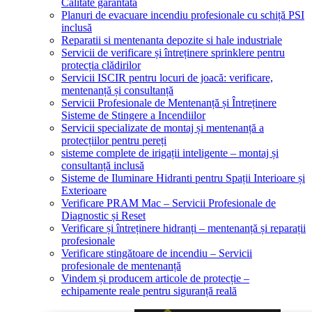
Calitate garantată
Planuri de evacuare incendiu profesionale cu schiță PSI
inclusă
Reparatii si mentenanta depozite si hale industriale
Servicii de verificare și întreținere sprinklere pentru
protecția clădirilor
Servicii ISCIR pentru locuri de joacă: verificare,
mentenanță și consultanță
Servicii Profesionale de Mentenanță și Întreținere
Sisteme de Stingere a Incendiilor
Servicii specializate de montaj și mentenanță a
protecțiilor pentru pereți
sisteme complete de irigații inteligente – montaj și
consultanță inclusă
Sisteme de Iluminare Hidranti pentru Spații Interioare și
Exterioare
Verificare PRAM Mac – Servicii Profesionale de
Diagnostic și Reset
Verificare și întreținere hidranți – mentenanță și reparații
profesionale
Verificare stingătoare de incendiu – Servicii
profesionale de mentenanță
Vindem și producem articole de protecție –
echipamente reale pentru siguranță reală