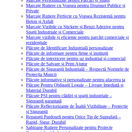
Marcaje Personalizate pentru Parcări și Spații
Marcaje Rutiere cu Vopsea pentru Drumuri Publice și
Private
Marcaje Rutiere Perfecte cu Vopsea Rezistentă pentru
Beton și Asfalt
Marcaje Vizibile cu Stickere și Benzi Adezive pentru
Spații Industriale și Comerciale
Marcaje vizibile și eficiente pentru parcări comerciale și
rezidențiale
Plăcuțe de Identificare Industrială personalizate
Plăcuțe de informare pentru firme și instituții
Plăcuțe de interzicere pentru uz industrial și comercial
Plăcuțe de Salvare și Prim Ajutor
Plăcuțe de Siguranță Industrială – Respectă Normele de
Protecția Muncii
Plăcuțe informative și personalizate pentru afacerea ta
Plăcuțe Pentru Obligații Legale – Livrare Imediată și
Material Durabil
Plăcuțe PSI pentru clădiri și spații industriale –
Siguranță garantată
Plăcuțe Reflectorizante de Înaltă Vizibilitate – Protecție
și Siguranță
Reparații Pardoseli pentru Orice Tip de Suprafață –
Rapid, Sigur, Durabil
Sabloane Rutiere Personalizate pentru Proiecte