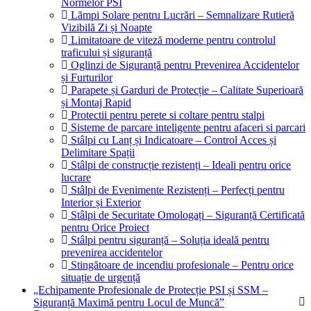
Normelor PSI
Lămpi Solare pentru Lucrări – Semnalizare Rutieră
Vizibilă Zi și Noapte
Limitatoare de viteză moderne pentru controlul
traficului și siguranță
Oglinzi de Siguranță pentru Prevenirea Accidentelor
și Furturilor
Parapete și Garduri de Protecție – Calitate Superioară
și Montaj Rapid
Protectii pentru perete si coltare pentru stalpi
Sisteme de parcare inteligente pentru afaceri si parcari
Stâlpi cu Lanț și Indicatoare – Control Acces și
Delimitare Spații
Stâlpi de construcție rezistenți – Ideali pentru orice
lucrare
Stâlpi de Evenimente Rezistenți – Perfecți pentru
Interior și Exterior
Stâlpi de Securitate Omologați – Siguranță Certificată
pentru Orice Proiect
Stâlpi pentru siguranță – Soluția ideală pentru
prevenirea accidentelor
Stingătoare de incendiu profesionale – Pentru orice
situație de urgență
„Echipamente Profesionale de Protecție PSI și SSM –
Siguranță Maximă pentru Locul de Muncă”