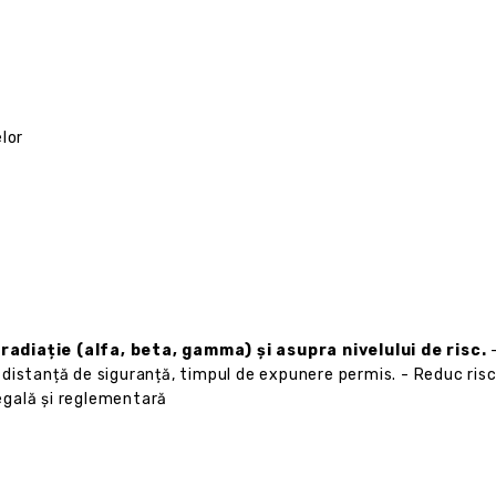
lor
adiație (alfa, beta, gamma) și asupra nivelului de risc.
-
distanță de siguranță, timpul de expunere permis. - Reduc ris
legală și reglementară