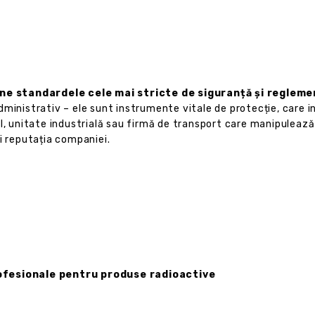
ne standardele cele mai stricte de siguranță și reglem
dministrativ – ele sunt instrumente vitale de protecție, care 
al, unitate industrială sau firmă de transport care manipuleaz
i reputația companiei.
rofesionale pentru produse radioactive