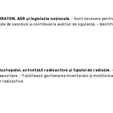
RATOM, ADR și legislația națională
. - Sunt necesare pentru
ile de sancțiuni și contribuie la audituri de siguranță. - Identi
zotopului, activității radioactive și tipului de radiație.
-
epozitare. - Facilitează gestionarea inventarului și monitorizar
r radioactive