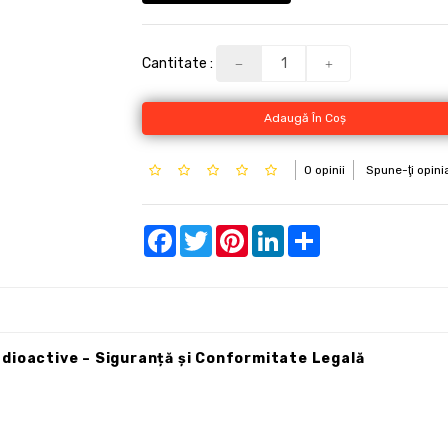
Cantitate :
Adaugă În Coş
0 opinii
Spune-ţi opini
Facebook
Twitter
Pinterest
LinkedIn
Share
dioactive – Siguranță și Conformitate Legală