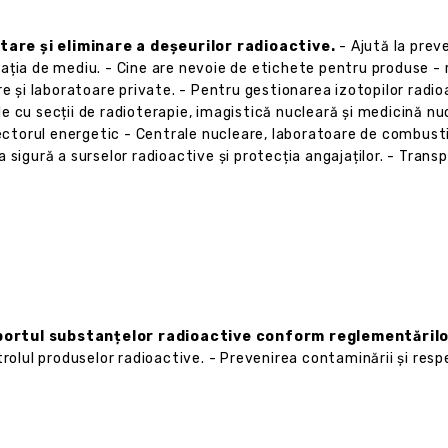
are și eliminare a deșeurilor radioactive.
- Ajută la preve
ația de mediu. - Cine are nevoie de etichete pentru produse - 
e și laboratoare private. - Pentru gestionarea izotopilor radio
ale cu secții de radioterapie, imagistică nucleară și medicină nu
sectorul energetic - Centrale nucleare, laboratoare de combusti
sigură a surselor radioactive și protecția angajaților. - Transp
sportul substanțelor radioactive conform reglementăril
rolul produselor radioactive. - Prevenirea contaminării și resp