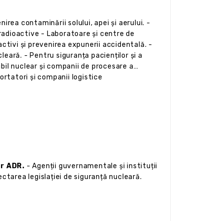
nirea contaminării solului, apei și aerului. -
radioactive - Laboratoare și centre de
activi și prevenirea expunerii accidentală. -
cleară. - Pentru siguranța pacienților și a
bil nuclear și companii de procesare a
ortatori și companii logistice
or ADR.
- Agenții guvernamentale și instituții
ectarea legislației de siguranță nucleară.