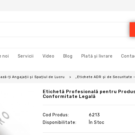
 noi
Servicii
Video
Blog
Plată și livrare
Conta
ză-ți Angajații și Spațiul de Lucru
„Etichete ADR și de Securitate 
Etichetă Profesională pentru Produs
Conformitate Legală
Cod Produs:
6213
Disponibilitate:
În Stoc