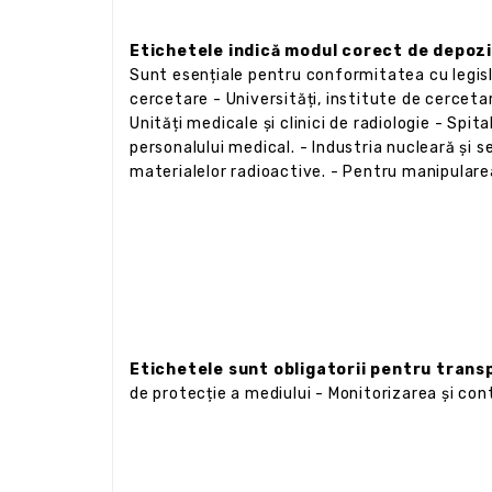
Etichetele indică modul corect de depozit
Sunt esențiale pentru conformitatea cu legisl
cercetare - Universități, institute de cercetar
Unități medicale și clinici de radiologie - Spit
personalului medical. - Industria nucleară și 
materialelor radioactive. - Pentru manipularea 
Etichetele sunt obligatorii pentru tran
de protecție a mediului - Monitorizarea și cont