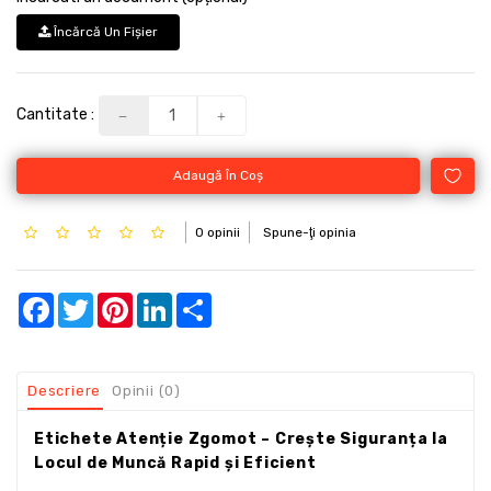
Încărcă Un Fişier
Cantitate :
Adaugă În Coş
0 opinii
Spune-ţi opinia
Facebook
Twitter
Pinterest
LinkedIn
Share
Descriere
Opinii (0)
Etichete Atenție Zgomot – Crește Siguranța la
Locul de Muncă Rapid și Eficient