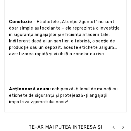
Concluzie
- Etichetele „Atenție Zgomot” nu sunt
doar simple autocolante – ele reprezintă o investiție
în siguranța angajaților și eficiența afacerii tale.
Indiferent dacă ai un șantier, o fabrică, o secție de
producție sau un depozit, aceste etichete asigură
avertizarea rapidă și vizibilă a zonelor cu risc.
Acționează acum:
echipează-ți locul de muncă cu
etichete de siguranță și protejează-ți angajații
împotriva zgomotului nociv!
TE-AR MAI PUTEA INTERESA ȘI