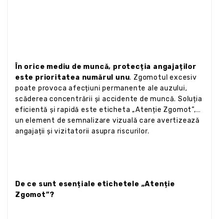
În orice mediu de muncă, protecția angajaților
este prioritatea numărul unu
. Zgomotul excesiv
poate provoca afecțiuni permanente ale auzului,
scăderea concentrării și accidente de muncă. Soluția
eficientă și rapidă este eticheta „Atenție Zgomot”,
un element de semnalizare vizuală care avertizează
angajații și vizitatorii asupra riscurilor.
De ce sunt esențiale etichetele „Atenție
Zgomot”?