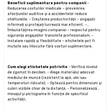
Beneficii suplimentare pentru companii
-
Reducerea costurilor medicale – prevenirea
afecțiunilor auditive și a accidentelor reduce
cheltuielile. - Creșterea productivității – angajații
informați și protejați lucrează mai eficient. -
Îmbunătățirea imaginii companiei – respectul pentru
siguranța angajaților transmite profesionalism. -
Instalare rapidă și flexibilitate – etichetele pot fi
mutate sau înlocuite fără costuri suplimentare.
Cum alegi etichetele potrivite
- Verifică nivelul
de zgomot în decibeli. - Alege materialul adecvat
mediului de muncă (rezistent la apă, ulei sau
temperaturi ridicate). - Optează pentru dimensiuni și
culori vizibile chiar de la distanță. - Personalizează
mesajul și pictograma în funcție de specificul
activității.