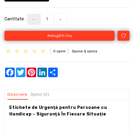
Cantitate :
Adaugă În Coş
0 opinii
Spune-ţi opinia
Facebook
Twitter
Pinterest
LinkedIn
Share
Descriere
Opinii (0)
Etichete de Urgență pentru Persoane cu
Handicap – Siguranță În Fiecare Situație