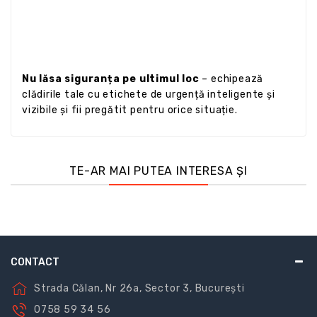
Nu lăsa siguranța pe ultimul loc
– echipează
clădirile tale cu etichete de urgență inteligente și
vizibile și fii pregătit pentru orice situație.
TE-AR MAI PUTEA INTERESA ȘI
CONTACT
Strada Călan, Nr 26a, Sector 3, București
0758 59 34 56