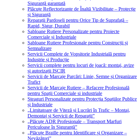
Siguranță garantată
Plăcuțe Reflectorizante de Înaltă Vizibilitate – Protecție
și Siguranță
Reparații Pardoseli pentru Orice Tip de Suprafață –
Rapid, Sigur, Durabil
Sabloane Rutiere Personalizate pentru Proiecte
Comerciale și Industriale
Sabloane Rutiere Profesionale pentru Construcții și
Semnalizare
Servicii Complete de Vopsitorie Industrială pentru
Industrie și Producție
Servicii complete pentru locuri de joacă: montaj, avize
și autorizații ISCIR
Servicii de Marcaje Parcări: Linie, Semne și Organizare
Trafict
Servicii de Marcaje Rutiere – Refacere Profesională
pentru Spații Comerciale si industriale
Steaguri Personalizate pentru Protecția Spațiilor Publice
și Industriale
„Limitatoare de Viteză și Lucrări în Trafic – Montaj,
Demontaj și Servicii de Reparații”
„Plăcuțe ADR Profesionale – Transport Marfuri
Periculoase în Siguranță”
„Plăcuțe Braille pentru Identificare și Organizare –
Nevăzători”