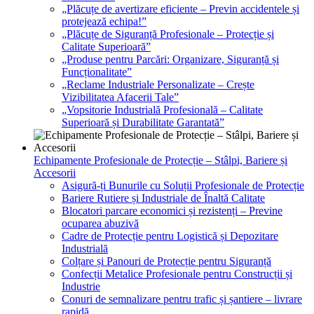
„Plăcuțe de avertizare eficiente – Previn accidentele și
protejează echipa!”
„Plăcuțe de Siguranță Profesionale – Protecție și
Calitate Superioară”
„Produse pentru Parcări: Organizare, Siguranță și
Funcționalitate”
„Reclame Industriale Personalizate – Crește
Vizibilitatea Afacerii Tale”
„Vopsitorie Industrială Profesională – Calitate
Superioară și Durabilitate Garantată”
Echipamente Profesionale de Protecție – Stâlpi, Bariere și
Accesorii
Asigură-ți Bunurile cu Soluții Profesionale de Protecție
Bariere Rutiere și Industriale de Înaltă Calitate
Blocatori parcare economici și rezistenți – Previne
ocuparea abuzivă
Cadre de Protecție pentru Logistică și Depozitare
Industrială
Colțare și Panouri de Protecție pentru Siguranță
Confecții Metalice Profesionale pentru Construcții și
Industrie
Conuri de semnalizare pentru trafic și șantiere – livrare
rapidă