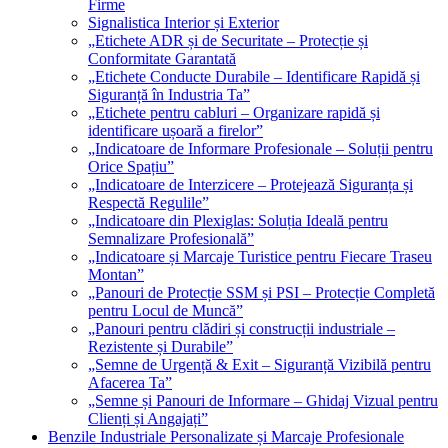
Firme
Signalistica Interior și Exterior
„Etichete ADR și de Securitate – Protecție și
Conformitate Garantată
„Etichete Conducte Durabile – Identificare Rapidă și
Siguranță în Industria Ta”
„Etichete pentru cabluri – Organizare rapidă și
identificare ușoară a firelor”
„Indicatoare de Informare Profesionale – Soluții pentru
Orice Spațiu”
„Indicatoare de Interzicere – Protejează Siguranța și
Respectă Regulile”
„Indicatoare din Plexiglas: Soluția Ideală pentru
Semnalizare Profesională”
„Indicatoare și Marcaje Turistice pentru Fiecare Traseu
Montan”
„Panouri de Protecție SSM și PSI – Protecție Completă
pentru Locul de Muncă”
„Panouri pentru clădiri și construcții industriale –
Rezistente și Durabile”
„Semne de Urgență & Exit – Siguranță Vizibilă pentru
Afacerea Ta”
„Semne și Panouri de Informare – Ghidaj Vizual pentru
Clienți și Angajați”
Benzile Industriale Personalizate și Marcaje Profesionale