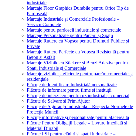
industriale
Marcaje Floor Graphics Durabile pentru Orice Tip de
Pardoseală
Marcaje Industriale și Comerciale Profesionale –
Servicii Complete
Marcaje pentru pardoseli industriale și comerciale
Marcaje Personalizate pentru Parcări și Spații
Marcaje Rutiere cu Vopsea pentru Drumuri Publice și
Private
Marcaje Rutiere Perfecte cu Vopsea Rezistentă pentru
Beton și Asfalt
Marcaje Vizibile cu Stickere și Benzi Adezive pentru
Spații Industriale și Comerciale
Marcaje vizibile și eficiente pentru parcări comerciale și
rezidențiale
Plăcuțe de Identificare Industrială personalizate
Plăcuțe de informare pentru firme și instituții
Plăcuțe de interzicere pentru uz industrial și comercial
Plăcuțe de Salvare și Prim Ajutor
Plăcuțe de Siguranță Industrială – Respectă Normele de
Protecția Muncii
Plăcuțe informative și personalizate pentru afacerea ta
Plăcuțe Pentru Obligații Legale – Livrare Imediată și
Material Durabil
Plăcuțe PSI pentru clădiri și spații industriale –