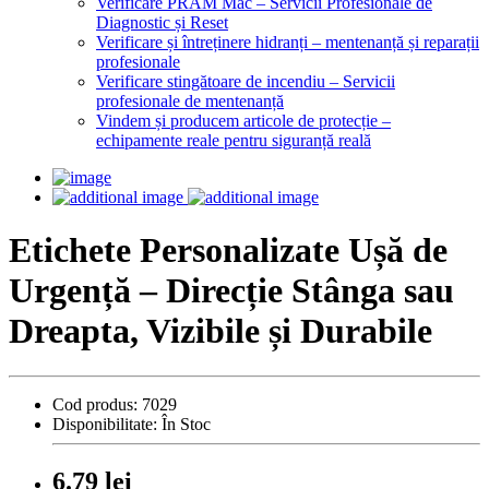
Verificare PRAM Mac – Servicii Profesionale de
Diagnostic și Reset
Verificare și întreținere hidranți – mentenanță și reparații
profesionale
Verificare stingătoare de incendiu – Servicii
profesionale de mentenanță
Vindem și producem articole de protecție –
echipamente reale pentru siguranță reală
Etichete Personalizate Ușă de
Urgență – Direcție Stânga sau
Dreapta, Vizibile și Durabile
Cod produs:
7029
Disponibilitate:
În Stoc
6.79 lei