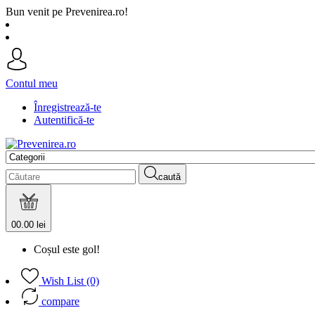
Bun venit pe Prevenirea.ro!
Contul meu
Înregistrează-te
Autentifică-te
caută
0
0.00 lei
Coșul este gol!
Wish List (0)
compare