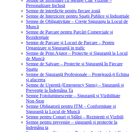
Semne de Informare cu Mesaje Clar Vizibile –
Personalizare Inclusă
Semne de interdicție pentru fiecare zonă
Semne de Interzicere pentru Spații Publice și Industriale
Semne de Obligativitate – Crește Siguranța la Locul de
Muncă
Semne de Parcare pentru Parcări Comerciale și
Rezidențiale
Semne de Parcare și Locuri de Parcare – Pentru
Organizare și Siguranță in trafic
Semne de Prim Ajutor – Protecție și Siguranță la Locul
de Muncă
Semne de Salvare – Protecție și Siguranță în Fiecare
Spațiu
Semne de Siguranță Profesionale – Protejează-ți Echipa
și afacerea
Semne de Urgență (Emergency Signs) – Siguranță și
Prevenție la Îndemâna Ta
Semne Fotoluminescente – Siguranță și Vizibilitate
Non-Stop
Semne Obligatorii pentru ITM – Conformitate și
Siguranță la Locul de Muncă
Semne pentru Conuri și Stâlpi – Rezistenti și Vizibili
Semne pentru prevenire – siguranță și protecție la
îndemâna ta