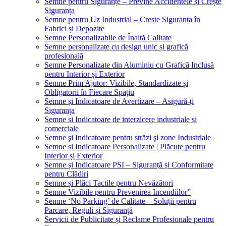
Semne pentru Siguranțe – Previne Accidentele și Crește
Siguranța
Semne pentru Uz Industrial – Crește Siguranța în
Fabrici și Depozite
Semne Personalizabile de Înaltă Calitate
Semne personalizate cu design unic și grafică
profesională
Semne Personalizate din Aluminiu cu Grafică Inclusă
pentru Interior și Exterior
Semne Prim Ajutor: Vizibile, Standardizate și
Obligatorii în Fiecare Spațiu
Semne și Indicatoare de Avertizare – Asigură-ți
Siguranța
Semne si Indicatoare de interzicere industriale si
comerciale
Semne şi Indicatoare pentru străzi şi zone Industriale
Semne si Indicatoare Personalizate | Plăcuțe pentru
Interior și Exterior
Semne și Indicatoare PSI – Siguranță și Conformitate
pentru Clădiri
Semne și Plăci Tactile pentru Nevăzători
Semne Vizibile pentru Prevenirea Incendiilor”
Semne ‘No Parking’ de Calitate – Soluții pentru
Parcare, Reguli și Siguranță
Servicii de Publicitate și Reclame Profesionale pentru