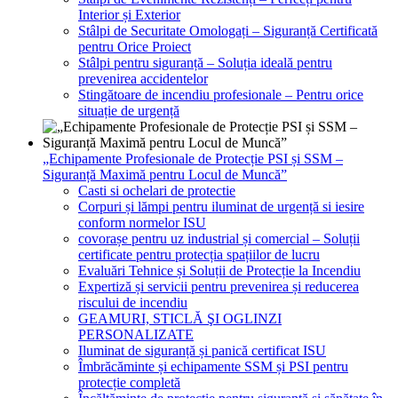
Interior și Exterior
Stâlpi de Securitate Omologați – Siguranță Certificată
pentru Orice Proiect
Stâlpi pentru siguranță – Soluția ideală pentru
prevenirea accidentelor
Stingătoare de incendiu profesionale – Pentru orice
situație de urgență
„Echipamente Profesionale de Protecție PSI și SSM –
Siguranță Maximă pentru Locul de Muncă”
Casti si ochelari de protectie
Corpuri și lămpi pentru iluminat de urgență si iesire
conform normelor ISU
covorașe pentru uz industrial și comercial – Soluții
certificate pentru protecția spațiilor de lucru
Evaluări Tehnice și Soluții de Protecție la Incendiu
Expertiză și servicii pentru prevenirea și reducerea
riscului de incendiu
GEAMURI, STICLĂ ŞI OGLINZI
PERSONALIZATE
Iluminat de siguranță și panică certificat ISU
Îmbrăcăminte și echipamente SSM și PSI pentru
protecție completă