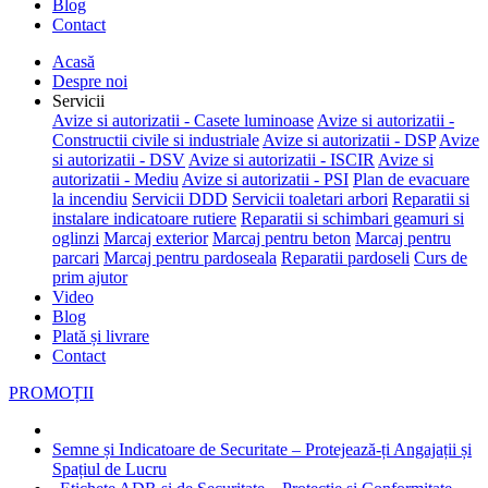
Blog
Contact
Acasă
Despre noi
Servicii
Avize si autorizatii - Casete luminoase
Avize si autorizatii -
Constructii civile si industriale
Avize si autorizatii - DSP
Avize
si autorizatii - DSV
Avize si autorizatii - ISCIR
Avize si
autorizatii - Mediu
Avize si autorizatii - PSI
Plan de evacuare
la incendiu
Servicii DDD
Servicii toaletari arbori
Reparatii si
instalare indicatoare rutiere
Reparatii si schimbari geamuri si
oglinzi
Marcaj exterior
Marcaj pentru beton
Marcaj pentru
parcari
Marcaj pentru pardoseala
Reparatii pardoseli
Curs de
prim ajutor
Video
Blog
Plată și livrare
Contact
PROMOȚII
Semne și Indicatoare de Securitate – Protejează-ți Angajații și
Spațiul de Lucru