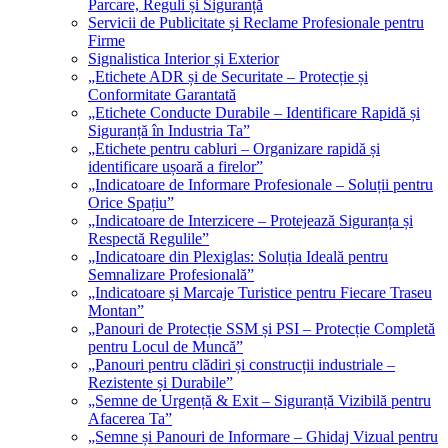
Parcare, Reguli și Siguranță
Servicii de Publicitate și Reclame Profesionale pentru
Firme
Signalistica Interior și Exterior
„Etichete ADR și de Securitate – Protecție și
Conformitate Garantată
„Etichete Conducte Durabile – Identificare Rapidă și
Siguranță în Industria Ta”
„Etichete pentru cabluri – Organizare rapidă și
identificare ușoară a firelor”
„Indicatoare de Informare Profesionale – Soluții pentru
Orice Spațiu”
„Indicatoare de Interzicere – Protejează Siguranța și
Respectă Regulile”
„Indicatoare din Plexiglas: Soluția Ideală pentru
Semnalizare Profesională”
„Indicatoare și Marcaje Turistice pentru Fiecare Traseu
Montan”
„Panouri de Protecție SSM și PSI – Protecție Completă
pentru Locul de Muncă”
„Panouri pentru clădiri și construcții industriale –
Rezistente și Durabile”
„Semne de Urgență & Exit – Siguranță Vizibilă pentru
Afacerea Ta”
„Semne și Panouri de Informare – Ghidaj Vizual pentru