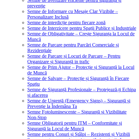
Semne de avertizare eficiente pentru siguranță și
prevenție
Semne de Informare cu Mesaje Clar Vizibile –
Personalizare Inclusă
Semne de interdicție pentru fiecare zonă
Semne de Interzicere pentru Spații Publice și Industriale
Semne de Obligativitate – Crește Siguranța la Locul de
Muncă
Semne de Parcare pentru Parcări Comerciale și
Rezidențiale
Semne de Parcare și Locuri de Parcare – Pentru
Organizare și Siguranță in trafic
Semne de Prim Ajutor – Protecție și Siguranță la Locul
de Muncă
Semne de Salvare – Protecție și Siguranță în Fiecare
Spațiu
Semne de Siguranță Profesionale – Protejează-ți Echipa
și afacerea
Semne de Urgență (Emergency Signs) – Siguranță și
Prevenție la Îndemâna Ta
Semne Fotoluminescente – Siguranță și Vizibilitate
Non-Stop
Semne Obligatorii pentru ITM – Conformitate și
Siguranță la Locul de Muncă
Semne pentru Conuri și Stâlpi – Rezistenti și Vizibili