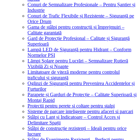
Conuri de Semnalizare Profesionale – Pentru Șantier și
Industrie
Conuri de Trafic Flexibile și Rezistente – Siguranță pe
Orice Drum
Gama de stâlpi pentru construcții și împrejmuiri –
Calitate garantată
Gard de Protecție Profesional – Calitate și Siguranță
Superioară
Lampă LED de Siguranță pentru Hidrant – Conform
Normelor PSI
Lămpi Solare pentru Lucrări – Semnalizare Rutieră
Vizibilă Zi și Noapte
Limitatoare de viteză moderne pentru controlul
traficului și siguranță
Oglinzi de Siguranță pentru Prevenirea Accidentelor și
Furturilor
Parapete și Garduri de Protecție – Calitate Superioară și
Montaj Rapid
Protectii pentru perete si coltare pentru stalpi
Sisteme de parcare inteligente pentru afaceri si parcari
Stâlpi cu Lanț și Indicatoare – Control Acces și
Delimitare Spații
Stâlpi de construcție rezistenți – Ideali pentru orice
lucrare
Stâlpi de Evenimente Rezistenți – Perfecți pentru