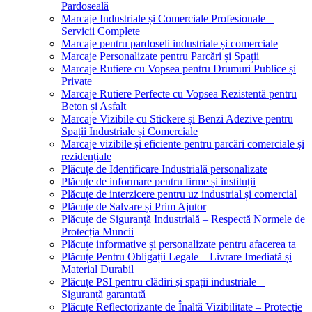
Pardoseală
Marcaje Industriale și Comerciale Profesionale –
Servicii Complete
Marcaje pentru pardoseli industriale și comerciale
Marcaje Personalizate pentru Parcări și Spații
Marcaje Rutiere cu Vopsea pentru Drumuri Publice și
Private
Marcaje Rutiere Perfecte cu Vopsea Rezistentă pentru
Beton și Asfalt
Marcaje Vizibile cu Stickere și Benzi Adezive pentru
Spații Industriale și Comerciale
Marcaje vizibile și eficiente pentru parcări comerciale și
rezidențiale
Plăcuțe de Identificare Industrială personalizate
Plăcuțe de informare pentru firme și instituții
Plăcuțe de interzicere pentru uz industrial și comercial
Plăcuțe de Salvare și Prim Ajutor
Plăcuțe de Siguranță Industrială – Respectă Normele de
Protecția Muncii
Plăcuțe informative și personalizate pentru afacerea ta
Plăcuțe Pentru Obligații Legale – Livrare Imediată și
Material Durabil
Plăcuțe PSI pentru clădiri și spații industriale –
Siguranță garantată
Plăcuțe Reflectorizante de Înaltă Vizibilitate – Protecție