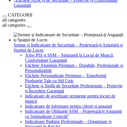
„Etichete ADR și de Securitate – Protecție și Conformitate
Garantată
CATEGORII
all categories
all categories
Semne și Indicatoare de Securitate – Protejează-ți Angajații și
Spațiul de Lucru
Afișe PSI și SSM – Siguranță la Locul de Muncă,
Conformitate Garantată
Etichete Aluminiu Premium – Durabile, Profesionale și
Personalizabile
Etichete Personalizate Premium – Transformă
Produsele Tale cu Stil Unic
Etichete și Sigilii de Securitate Profesionale – Protecție
și Încredere Garantată
indicatoare de avertizare rezistente pentru locuri de
muncă
Indicatoare de informare pentru clienți și angajați
Indicatoare de Obligație SSM – Protejează-ți Angajații
cu Semnalizare Corectă”
Indicatoare Parking Profesionale – Organizare și
Siguranță în Parcări