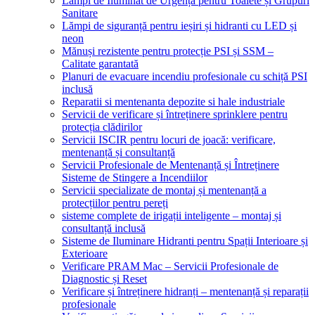
Lămpi de Iluminat de Urgență pentru Toalete și Grupuri
Sanitare
Lămpi de siguranță pentru ieșiri și hidranti cu LED și
neon
Mănuși rezistente pentru protecție PSI și SSM –
Calitate garantată
Planuri de evacuare incendiu profesionale cu schiță PSI
inclusă
Reparatii si mentenanta depozite si hale industriale
Servicii de verificare și întreținere sprinklere pentru
protecția clădirilor
Servicii ISCIR pentru locuri de joacă: verificare,
mentenanță și consultanță
Servicii Profesionale de Mentenanță și Întreținere
Sisteme de Stingere a Incendiilor
Servicii specializate de montaj și mentenanță a
protecțiilor pentru pereți
sisteme complete de irigații inteligente – montaj și
consultanță inclusă
Sisteme de Iluminare Hidranti pentru Spații Interioare și
Exterioare
Verificare PRAM Mac – Servicii Profesionale de
Diagnostic și Reset
Verificare și întreținere hidranți – mentenanță și reparații
profesionale