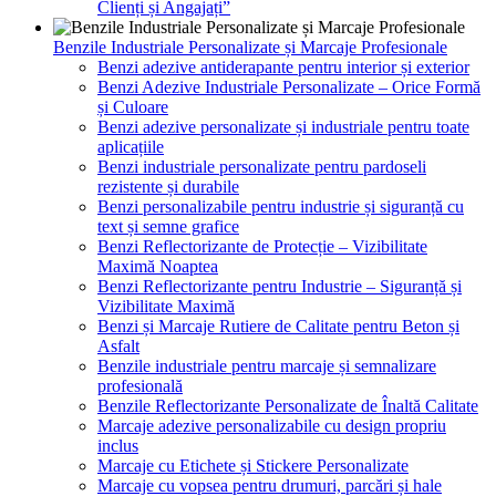
Clienți și Angajați”
Benzile Industriale Personalizate și Marcaje Profesionale
Benzi adezive antiderapante pentru interior și exterior
Benzi Adezive Industriale Personalizate – Orice Formă
și Culoare
Benzi adezive personalizate și industriale pentru toate
aplicațiile
Benzi industriale personalizate pentru pardoseli
rezistente și durabile
Benzi personalizabile pentru industrie și siguranță cu
text și semne grafice
Benzi Reflectorizante de Protecție – Vizibilitate
Maximă Noaptea
Benzi Reflectorizante pentru Industrie – Siguranță și
Vizibilitate Maximă
Benzi și Marcaje Rutiere de Calitate pentru Beton și
Asfalt
Benzile industriale pentru marcaje și semnalizare
profesională
Benzile Reflectorizante Personalizate de Înaltă Calitate
Marcaje adezive personalizabile cu design propriu
inclus
Marcaje cu Etichete și Stickere Personalizate
Marcaje cu vopsea pentru drumuri, parcări și hale