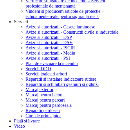
Verificare stingătoare de incendiu – Servicii
profesionale de mentenanță
Vindem și producem articole de protecție –
echipamente reale pentru siguranță reală
Servicii
Avize si autorizatii - Casete luminoase
Avize si autorizatii - Constructii civile si industriale
Avize si autorizatii - DSP
Avize si autorizatii - DSV
Avize si autorizatii - ISCIR
Avize si autorizatii - Mediu
Avize si autorizatii - PSI
Plan de evacuare la incendiu
Servicii DDD
Servicii toaletari arbori
Reparatii si instalare indicatoare rutiere
Reparatii si schimbari geamuri si oglinzi
Marcaj exterior
Marcaj pentru beton
Marcaj pentru parcari
Marcaj pentru pardoseala
Reparatii pardoseli
Curs de prim ajutor
Plată și livrare
Video