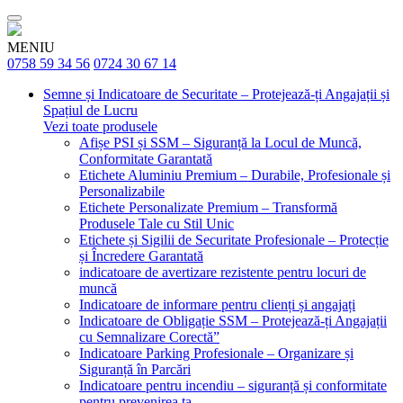
MENIU
0758 59 34 56
0724 30 67 14
Semne și Indicatoare de Securitate – Protejează-ți Angajații și
Spațiul de Lucru
Vezi toate produsele
Afișe PSI și SSM – Siguranță la Locul de Muncă,
Conformitate Garantată
Etichete Aluminiu Premium – Durabile, Profesionale și
Personalizabile
Etichete Personalizate Premium – Transformă
Produsele Tale cu Stil Unic
Etichete și Sigilii de Securitate Profesionale – Protecție
și Încredere Garantată
indicatoare de avertizare rezistente pentru locuri de
muncă
Indicatoare de informare pentru clienți și angajați
Indicatoare de Obligație SSM – Protejează-ți Angajații
cu Semnalizare Corectă”
Indicatoare Parking Profesionale – Organizare și
Siguranță în Parcări
Indicatoare pentru incendiu – siguranță și conformitate
pentru prevenirea ta