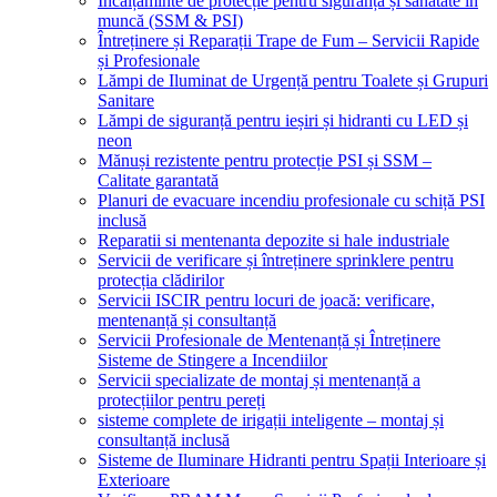
Încălțăminte de protecție pentru siguranță și sănătate în
muncă (SSM & PSI)
Întreținere și Reparații Trape de Fum – Servicii Rapide
și Profesionale
Lămpi de Iluminat de Urgență pentru Toalete și Grupuri
Sanitare
Lămpi de siguranță pentru ieșiri și hidranti cu LED și
neon
Mănuși rezistente pentru protecție PSI și SSM –
Calitate garantată
Planuri de evacuare incendiu profesionale cu schiță PSI
inclusă
Reparatii si mentenanta depozite si hale industriale
Servicii de verificare și întreținere sprinklere pentru
protecția clădirilor
Servicii ISCIR pentru locuri de joacă: verificare,
mentenanță și consultanță
Servicii Profesionale de Mentenanță și Întreținere
Sisteme de Stingere a Incendiilor
Servicii specializate de montaj și mentenanță a
protecțiilor pentru pereți
sisteme complete de irigații inteligente – montaj și
consultanță inclusă
Sisteme de Iluminare Hidranti pentru Spații Interioare și
Exterioare