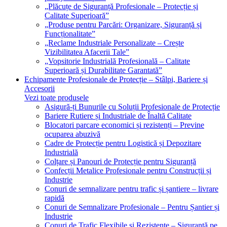
„Plăcuțe de Siguranță Profesionale – Protecție și
Calitate Superioară”
„Produse pentru Parcări: Organizare, Siguranță și
Funcționalitate”
„Reclame Industriale Personalizate – Crește
Vizibilitatea Afacerii Tale”
„Vopsitorie Industrială Profesională – Calitate
Superioară și Durabilitate Garantată”
Echipamente Profesionale de Protecție – Stâlpi, Bariere și
Accesorii
Vezi toate produsele
Asigură-ți Bunurile cu Soluții Profesionale de Protecție
Bariere Rutiere și Industriale de Înaltă Calitate
Blocatori parcare economici și rezistenți – Previne
ocuparea abuzivă
Cadre de Protecție pentru Logistică și Depozitare
Industrială
Colțare și Panouri de Protecție pentru Siguranță
Confecții Metalice Profesionale pentru Construcții și
Industrie
Conuri de semnalizare pentru trafic și șantiere – livrare
rapidă
Conuri de Semnalizare Profesionale – Pentru Șantier și
Industrie
Conuri de Trafic Flexibile și Rezistente – Siguranță pe