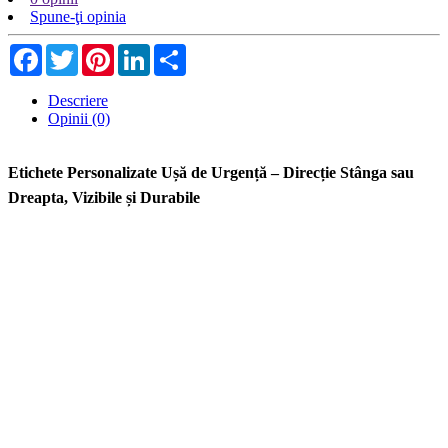
Spune-ţi opinia
Facebook
Twitter
Pinterest
LinkedIn
Share
Descriere
Opinii (0)
Etichete Personalizate Ușă de Urgență – Direcție Stânga sau
Dreapta, Vizibile și Durabile