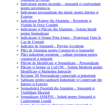
Indicatoare pentru incendiu – siguranță și conformitate
pentru prevenirea ta
Indicatoare personalizate din plastic pentru Interior și
Exterior
Indicatoare Rutiere din Aluminiu – Rezistente și
Vizibile în Orice Condiții
Indicatoare și Plăcuțe din Aluminiu – Soluția Ideală
pentru Semnalizare
Indicatoare și Semne Prim Ajutor – Protejează Viața în
Caz de Urgență
Indicator de Siguranță – Previne Accidente
Plăci de Aluminiu pentru Construcții și Amenajări
Plăci industriale rezistente – calitate premium pentru
construcții și industrie
Plăcuțe de Identificare și Semnalizare – Personalizate
Plăcuțe și Semne cu Cod QR – Soluția Modernă pentru
Identificare și Marketing Interactiv
Reclame 3D Personalizate comerciale si industriale
Sabloane pentru pardoseli Industriale și Comerciale din
Interior și Exterior
Semnalistică Durabilă din Aluminiu – Siguranță și
Vizibilitate Maximă
Semnalizare SSM/PSI – Soluții pentru Siguranță și
Conformitate Legală