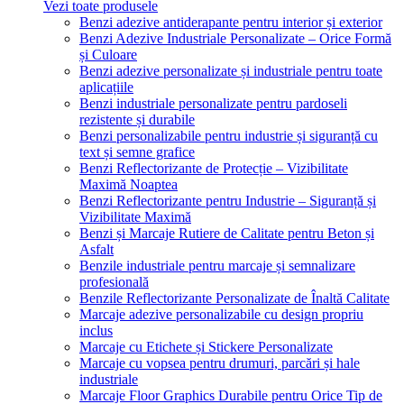
Vezi toate produsele
Benzi adezive antiderapante pentru interior și exterior
Benzi Adezive Industriale Personalizate – Orice Formă
și Culoare
Benzi adezive personalizate și industriale pentru toate
aplicațiile
Benzi industriale personalizate pentru pardoseli
rezistente și durabile
Benzi personalizabile pentru industrie și siguranță cu
text și semne grafice
Benzi Reflectorizante de Protecție – Vizibilitate
Maximă Noaptea
Benzi Reflectorizante pentru Industrie – Siguranță și
Vizibilitate Maximă
Benzi și Marcaje Rutiere de Calitate pentru Beton și
Asfalt
Benzile industriale pentru marcaje și semnalizare
profesională
Benzile Reflectorizante Personalizate de Înaltă Calitate
Marcaje adezive personalizabile cu design propriu
inclus
Marcaje cu Etichete și Stickere Personalizate
Marcaje cu vopsea pentru drumuri, parcări și hale
industriale
Marcaje Floor Graphics Durabile pentru Orice Tip de