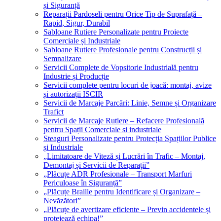
și Siguranță
Reparații Pardoseli pentru Orice Tip de Suprafață –
Rapid, Sigur, Durabil
Sabloane Rutiere Personalizate pentru Proiecte
Comerciale și Industriale
Sabloane Rutiere Profesionale pentru Construcții și
Semnalizare
Servicii Complete de Vopsitorie Industrială pentru
Industrie și Producție
Servicii complete pentru locuri de joacă: montaj, avize
și autorizații ISCIR
Servicii de Marcaje Parcări: Linie, Semne și Organizare
Trafict
Servicii de Marcaje Rutiere – Refacere Profesională
pentru Spații Comerciale si industriale
Steaguri Personalizate pentru Protecția Spațiilor Publice
și Industriale
„Limitatoare de Viteză și Lucrări în Trafic – Montaj,
Demontaj și Servicii de Reparații”
„Plăcuțe ADR Profesionale – Transport Marfuri
Periculoase în Siguranță”
„Plăcuțe Braille pentru Identificare și Organizare –
Nevăzători”
„Plăcuțe de avertizare eficiente – Previn accidentele și
protejează echipa!”