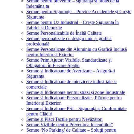
Semne pentru prevenire – siguranță și protecție la
îndemâna ta
Semne pentru Siguranțe – Previne Accidentele și Crește
Siguranța
Semne pentru Uz Industrial – Crește Siguranța în
Fabrici și Depozite
Semne Personalizabile de Înaltă Calitate
Semne personalizate cu design unic și grafică
profesională
Semne Personalizate din Aluminiu cu Grafică Inclusă
pentru Interior și Exterior
Semne Prim Ajutor: Vizibile, Standardizate și
Obligatorii în Fiecare Spațiu
Semne și Indicatoare de Avertizare – Asigură-ți
Siguranța
Semne si Indicatoare de interzicere industriale si
comerciale
Semne şi Indicatoare pentru străzi şi zone Industriale
Semne si Indicatoare Personalizate | Plăcuțe pentru
Interior și Exterior
Semne și Indicatoare PSI – Siguranță și Conformitate
pentru Clădiri
Semne și Plăci Tactile pentru Nevăzători
Semne Vizibile pentru Prevenirea Incendiilor”
Semne ‘No Parking’ de Calitate – Soluții pentru