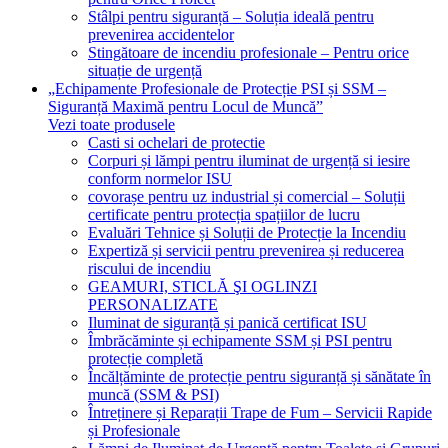
Stâlpi pentru siguranță – Soluția ideală pentru
prevenirea accidentelor
Stingătoare de incendiu profesionale – Pentru orice
situație de urgență
„Echipamente Profesionale de Protecție PSI și SSM –
Siguranță Maximă pentru Locul de Muncă”
Vezi toate produsele
Casti si ochelari de protectie
Corpuri și lămpi pentru iluminat de urgență si iesire
conform normelor ISU
covorașe pentru uz industrial și comercial – Soluții
certificate pentru protecția spațiilor de lucru
Evaluări Tehnice și Soluții de Protecție la Incendiu
Expertiză și servicii pentru prevenirea și reducerea
riscului de incendiu
GEAMURI, STICLĂ ŞI OGLINZI
PERSONALIZATE
Iluminat de siguranță și panică certificat ISU
Îmbrăcăminte și echipamente SSM și PSI pentru
protecție completă
Încălțăminte de protecție pentru siguranță și sănătate în
muncă (SSM & PSI)
Întreținere și Reparații Trape de Fum – Servicii Rapide
și Profesionale