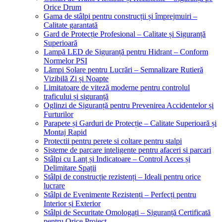
Orice Drum
Gama de stâlpi pentru construcții și împrejmuiri –
Calitate garantată
Gard de Protecție Profesional – Calitate și Siguranță
Superioară
Lampă LED de Siguranță pentru Hidrant – Conform
Normelor PSI
Lămpi Solare pentru Lucrări – Semnalizare Rutieră
Vizibilă Zi și Noapte
Limitatoare de viteză moderne pentru controlul
traficului și siguranță
Oglinzi de Siguranță pentru Prevenirea Accidentelor și
Furturilor
Parapete și Garduri de Protecție – Calitate Superioară și
Montaj Rapid
Protectii pentru perete si coltare pentru stalpi
Sisteme de parcare inteligente pentru afaceri si parcari
Stâlpi cu Lanț și Indicatoare – Control Acces și
Delimitare Spații
Stâlpi de construcție rezistenți – Ideali pentru orice
lucrare
Stâlpi de Evenimente Rezistenți – Perfecți pentru
Interior și Exterior
Stâlpi de Securitate Omologați – Siguranță Certificată
pentru Orice Proiect