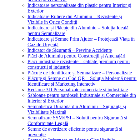
Indicatoare personalizate din plastic pentru Interior și
Exterior
Indicatoare Rutiere din Aluminiu – Rezistente și
Vizibile în Orice Condiții
Indicatoare și Plăcuțe din Aluminiu – Soluția Ideală
pentru Semnalizare
Indicatoare și Semne Prim Ajutor – Protejează Viața în
Caz de Urgență
Indicator de Siguranță – Previne Accidente
Plăci de Aluminiu pentru Construcții și Amenajări
Plăci industriale rezistente – calitate premium pentru
construcții și industrie
Plăcuțe de Identificare și Semnalizare – Personalizate
Plăcuțe și Semne cu Cod QR – Soluția Modernă pentru
Identificare și Marketing Interactiv
Reclame 3D Personalizate comerciale si industriale
Sabloane pentru pardoseli Industriale și Comerciale din
Interior și Exterior
Semnalistică Durabilă din Aluminiu – Siguranță și
Vizibilitate Maximă
Semnalizare SSM/PSI – Soluții pentru Siguranță și
Conformitate Legală
Semne de avertizare eficiente pentru siguranță și
prevenție