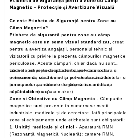
Etichetă de Siguranță pentru Zone cu Câmp
Magnetic – Protecție și Avertizare Vizuală
Ce este Eticheta de Siguranță pentru Zone cu
Câmp Magnetic?
Eticheta de siguranță pentru zone cu câmp
magnetic este un semn vizual standardizat,
creat
pentru a avertiza angajații, personalul tehnic și
vizitatorii cu privire la prezența câmpurilor magnetice
periculoase. Aceste câmpuri, chiar dacă nu sunt
vizibile, pot provoca accidente, pot deteriora
Eticheta servește drept avertizare vizuală clară și
echipamente electronice și pot afecta sănătatea
permanentă, contribuind la prevenirea accidentelor și
persoanelor purtătoare de dispozitive medicale
la respectarea normelor legale de securitate și
implantabile (ex. pacemaker).
sănătate în muncă.
Zone și Obiective cu Câmp Magnetic
- Câmpurile
magnetice sunt prezente în numeroase medii
industriale, medicale și de cercetare. Iată principalele
zone și echipamente unde etichetele sunt obligatorii:
1. Unități medicale și clinici
- Aparatură RMN
(Rezonanță Magnetică Nucleară): camere RMN,