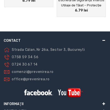
6.79 lei
ADR pentru Transport
Utilaje de Tăiat – Protecție
6.79 lei
Eficientă Împotriva
Accidentele la Locul de
Muncă
CONTACT
Strada Călan, Nr 26a, Sector 3, București
0758 59 34 56
0724 30 67 14
comenzi@prevenirea.ro
office@prevenirea.ro
INFORMAŢII