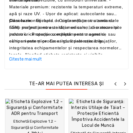
Materiale premium: rezistente la temperaturi extreme,
apă și raze UV. - Ușor de aplicat: autocolante sau
plăci cu montaj rapid. - Conformitate cu standardele
Concluzie
- Eticheta de siguranță pentru zone cu
SSM: perfect pentru unități medicale, laboratoare și
câmp magnetic nu este doar un semn, ci o necesitate
industrii. - Protecție completă: pentru oameni,
pentru orice spațiu cu echipamente magnetice sau
echipamente și procese industriale sensibile.
câmpuri puternice. Ea asigură protecția angajaților,
integritatea echipamentelor și respectarea normelor
legale. Alegând etichete rezistente și vizibile,
Citeste mai mult
investești în siguranța și eficiența mediului tău de
lucru.
TE-AR MAI PUTEA INTERESA ȘI
Etichetă Explozive 1.2 –
Siguranță și Conformitate
Etichetă de Siguranță: Interzis