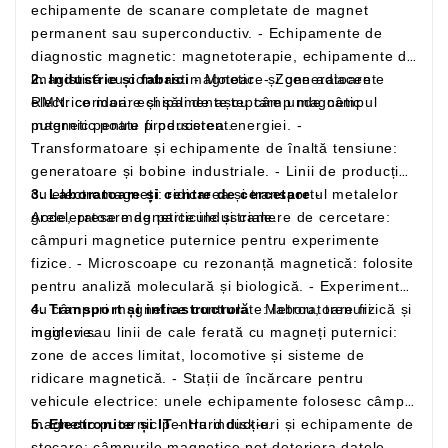
echipamente de scanare completate de magnet
permanent sau superconductiv. - Echipamente de
diagnostic magnetic: magnetoterapie, echipamente de
imagistică cu contrast magnetic. - Zone adiacente
2. Industrie și fabrici
- Motoare și generatoare
RMN: coridoare și săli de așteptare unde câmpul
electrice mari: echipamente cu câmp magnetic
magnetic poate fi persistent.
puternic pentru producerea energiei. -
Transformatoare și echipamente de înaltă tensiune:
generatoare și bobine industriale. - Linii de producție
cu electromagneți: ridicarea și transportul metalelor
3. Laboratoare și centre de cercetare
-
grele, prese magnetice industriale.
Acceleratoare de particule și camere de cercetare:
câmpuri magnetice puternice pentru experimente
fizice. - Microscoape cu rezonanță magnetică: folosite
pentru analiză moleculară și biologică. - Experimente
cu câmpuri magnetice controlate: laboratoare fizică și
4. Transport și infrastructură
- Metrou, trenuri
inginerie.
maglev sau linii de cale ferată cu magneți puternici:
zone de acces limitat, locomotive și sisteme de
ridicare magnetică. - Stații de încărcare pentru
vehicule electrice: unele echipamente folosesc câmp
magnetic puternic pentru inducție.
5. Electronice și IT
- Hard disk-uri și echipamente de
stocare: câmpurile magnetice pot deteriora datele. -