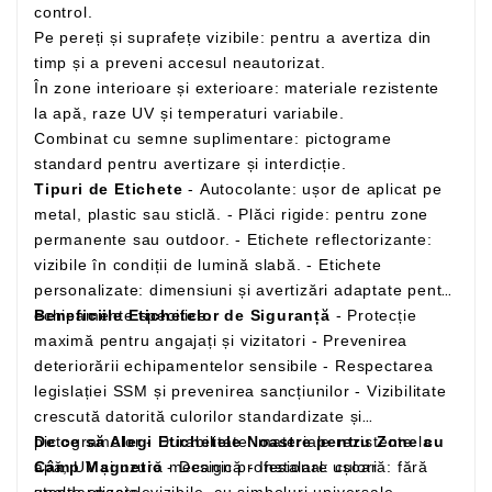
control.
Pe pereți și suprafețe vizibile: pentru a avertiza din
timp și a preveni accesul neautorizat.
În zone interioare și exterioare: materiale rezistente
la apă, raze UV și temperaturi variabile.
Combinat cu semne suplimentare: pictograme
standard pentru avertizare și interdicție.
Tipuri de Etichete
- Autocolante: ușor de aplicat pe
metal, plastic sau sticlă. - Plăci rigide: pentru zone
permanente sau outdoor. - Etichete reflectorizante:
vizibile în condiții de lumină slabă. - Etichete
personalizate: dimensiuni și avertizări adaptate pentru
echipamente specifice.
Beneficiile Etichetelor de Siguranță
- Protecție
maximă pentru angajați și vizitatori - Prevenirea
deteriorării echipamentelor sensibile - Respectarea
legislației SSM și prevenirea sancțiunilor - Vizibilitate
crescută datorită culorilor standardizate și
pictogramelor - Durabilitate: materiale rezistente la
De ce să Alegi Etichetele Noastre pentru Zone cu
apă, UV și uzură mecanică - Instalare ușoară: fără
Câmp Magnetic
- Design profesional: culori
unelte speciale
standardizate, vizibile, cu simboluri universale. -