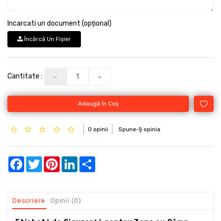
Incarcati un document (opțional)
Încărcă Un Fişier
Cantitate :
Adaugă În Coş
0 opinii
Spune-ţi opinia
Facebook
Twitter
Pinterest
LinkedIn
Share
Descriere
Opinii (0)