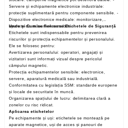
Servere și echipamente electronice industriale:
protecție suplimentară pentru componente sensibile. -
Dispozitive electronice medicale: monitorizare,
aparate de măsurare sensibile.
Unde și Cum se Folosesc Etichetele de Siguranță
Etichetele sunt indispensabile pentru prevenirea
riscurilor și protecția echipamentelor și personalului.
Ele se folosesc pentru:
Avertizarea personalului: operatori, angajați și
vizitatori sunt informați vizual despre pericolul
câmpului magnetic.
Protecția echipamentelor sensibile: electronice,
servere, aparatură medicală sau industrială.
Conformitatea cu legislația SSM: standarde europene
și locale de securitate în muncă.
Organizarea spațiului de lucru: delimitarea clară a
zonelor cu risc ridicat.
Aplicarea etichetelor
Pe echipamente și uși: etichetele se montează pe
aparate magnetice, uși de acces și panouri de