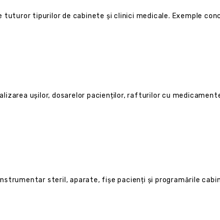
tuturor tipurilor de cabinete și clinici medicale. Exemple con
izarea ușilor, dosarelor pacienților, rafturilor cu medicamen
strumentar steril, aparate, fișe pacienți și programările cabin