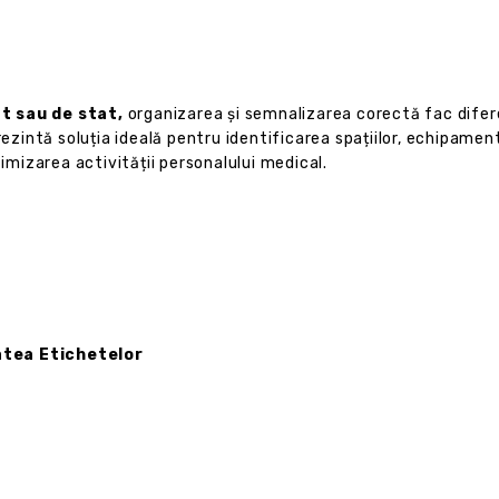
at sau de stat,
organizarea și semnalizarea corectă fac difere
rezintă soluția ideală pentru identificarea spațiilor, echipamen
timizarea activității personalului medical.
atea Etichetelor