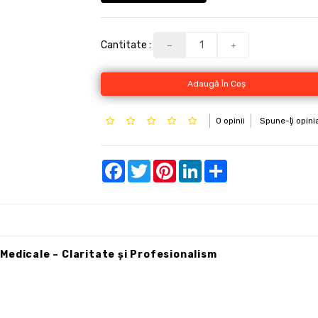
Cantitate :
Adaugă În Coş
0 opinii
Spune-ţi opini
Facebook
Twitter
Pinterest
LinkedIn
Share
Medicale – Claritate și Profesionalism