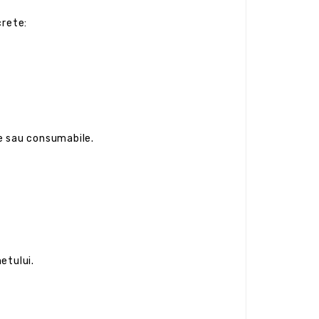
crete:
te sau consumabile.
etului.