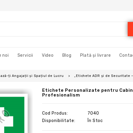
 noi
Servicii
Video
Blog
Plată și livrare
Conta
ză-ți Angajații și Spațiul de Lucru
„Etichete ADR și de Securitate 
Etichete Personalizate pentru Cabine
Profesionalism
Cod Produs:
7040
Disponibilitate:
În Stoc