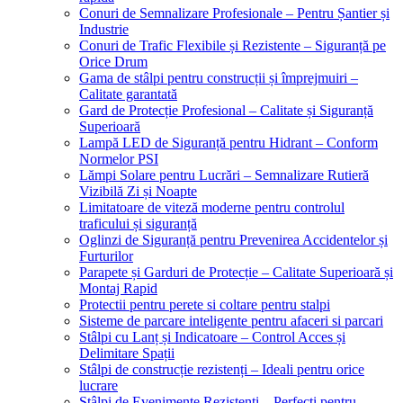
Conuri de Semnalizare Profesionale – Pentru Șantier și
Industrie
Conuri de Trafic Flexibile și Rezistente – Siguranță pe
Orice Drum
Gama de stâlpi pentru construcții și împrejmuiri –
Calitate garantată
Gard de Protecție Profesional – Calitate și Siguranță
Superioară
Lampă LED de Siguranță pentru Hidrant – Conform
Normelor PSI
Lămpi Solare pentru Lucrări – Semnalizare Rutieră
Vizibilă Zi și Noapte
Limitatoare de viteză moderne pentru controlul
traficului și siguranță
Oglinzi de Siguranță pentru Prevenirea Accidentelor și
Furturilor
Parapete și Garduri de Protecție – Calitate Superioară și
Montaj Rapid
Protectii pentru perete si coltare pentru stalpi
Sisteme de parcare inteligente pentru afaceri si parcari
Stâlpi cu Lanț și Indicatoare – Control Acces și
Delimitare Spații
Stâlpi de construcție rezistenți – Ideali pentru orice
lucrare
Stâlpi de Evenimente Rezistenți – Perfecți pentru