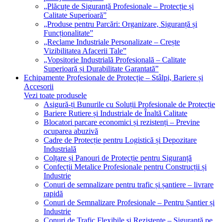
„Plăcuțe de Siguranță Profesionale – Protecție și
Calitate Superioară”
„Produse pentru Parcări: Organizare, Siguranță și
Funcționalitate”
„Reclame Industriale Personalizate – Crește
Vizibilitatea Afacerii Tale”
„Vopsitorie Industrială Profesională – Calitate
Superioară și Durabilitate Garantată”
Echipamente Profesionale de Protecție – Stâlpi, Bariere și
Accesorii
Vezi toate produsele
Asigură-ți Bunurile cu Soluții Profesionale de Protecție
Bariere Rutiere și Industriale de Înaltă Calitate
Blocatori parcare economici și rezistenți – Previne
ocuparea abuzivă
Cadre de Protecție pentru Logistică și Depozitare
Industrială
Colțare și Panouri de Protecție pentru Siguranță
Confecții Metalice Profesionale pentru Construcții și
Industrie
Conuri de semnalizare pentru trafic și șantiere – livrare
rapidă
Conuri de Semnalizare Profesionale – Pentru Șantier și
Industrie
Conuri de Trafic Flexibile și Rezistente – Siguranță pe