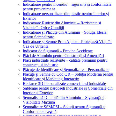
Indicatoare pentru incendiu – siguranță și conformitate
pentru prevenirea ta
Indicatoare personalizate din plastic pentru Interior și
Exterior
Indicatoare Rutiere din Aluminiu – Rezistente și
Vizibile în Orice Condiții
Indicatoare și Plăcuțe din Aluminiu – Soluția Ideală
pentru Semnalizare
Indicatoare și Semne Prim Ajutor – Protejează Viața în
Caz de Urgență
Indicator de Siguranță – Previne Accidente
Plăci de Aluminiu pentru Construcții și Amenajări
Plăci industriale rezistente – calitate premium pentru
construcții și industrie
Plăcuțe de Identificare și Semnalizare – Personalizate
Plăcuțe și Semne cu Cod QR – Soluția Modernă pentru
Identificare și Marketing Interactiv
Reclame 3D Personalizate comerciale si industriale
Sabloane pentru pardoseli Industriale și Comerciale din
Interior și Exterior
Semnalistică Durabilă din Aluminiu – Siguranță și
Vizibilitate Maximă
Semnalizare SSM/PSI – Soluții pentru Siguranță și
Conformitate Legală