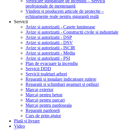
Verificare stingătoare de incendiu – Servicii
profesionale de mentenanță
Vindem și producem articole de protecție –
echipamente reale pentru siguranță reală
Servicii
Avize si autorizatii - Casete luminoase
Avize si autorizatii - Constructii civile si industriale
Avize si autorizatii - DSP
Avize si autorizatii - DSV
Avize si autorizatii - ISCIR
Avize si autorizatii - Mediu
Avize si autorizatii - PSI
Plan de evacuare la incendiu
Servicii DDD
Servicii toaletari arbori
Reparatii si instalare indicatoare rutiere
Reparatii si schimbari geamuri si oglinzi
Marcaj exterior
Marcaj pentru beton
Marcaj pentru parcari
Marcaj pentru pardoseala
Reparatii pardoseli
Curs de prim ajutor
Plată și livrare
Video