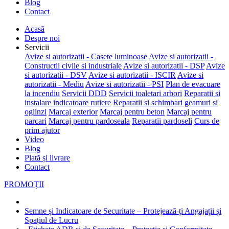
Blog
Contact
Acasă
Despre noi
Servicii
Avize si autorizatii - Casete luminoase
Avize si autorizatii -
Constructii civile si industriale
Avize si autorizatii - DSP
Avize
si autorizatii - DSV
Avize si autorizatii - ISCIR
Avize si
autorizatii - Mediu
Avize si autorizatii - PSI
Plan de evacuare
la incendiu
Servicii DDD
Servicii toaletari arbori
Reparatii si
instalare indicatoare rutiere
Reparatii si schimbari geamuri si
oglinzi
Marcaj exterior
Marcaj pentru beton
Marcaj pentru
parcari
Marcaj pentru pardoseala
Reparatii pardoseli
Curs de
prim ajutor
Video
Blog
Plată și livrare
Contact
PROMOȚII
Semne și Indicatoare de Securitate – Protejează-ți Angajații și
Spațiul de Lucru