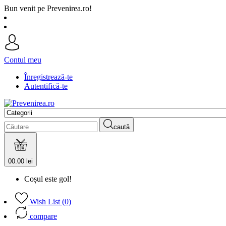
Bun venit pe Prevenirea.ro!
Contul meu
Înregistrează-te
Autentifică-te
caută
0
0.00 lei
Coșul este gol!
Wish List (0)
compare