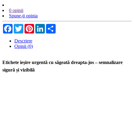
0 opinii
Spune-ţi opinia
Facebook
Twitter
Pinterest
LinkedIn
Share
Descriere
Opinii (0)
Etichete ieșire urgentă cu săgeată dreapta-jos – semnalizare
sigură și vizibilă