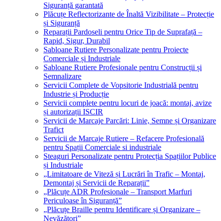
Siguranță garantată
Plăcuțe Reflectorizante de Înaltă Vizibilitate – Protecție
și Siguranță
Reparații Pardoseli pentru Orice Tip de Suprafață –
Rapid, Sigur, Durabil
Sabloane Rutiere Personalizate pentru Proiecte
Comerciale și Industriale
Sabloane Rutiere Profesionale pentru Construcții și
Semnalizare
Servicii Complete de Vopsitorie Industrială pentru
Industrie și Producție
Servicii complete pentru locuri de joacă: montaj, avize
și autorizații ISCIR
Servicii de Marcaje Parcări: Linie, Semne și Organizare
Trafict
Servicii de Marcaje Rutiere – Refacere Profesională
pentru Spații Comerciale si industriale
Steaguri Personalizate pentru Protecția Spațiilor Publice
și Industriale
„Limitatoare de Viteză și Lucrări în Trafic – Montaj,
Demontaj și Servicii de Reparații”
„Plăcuțe ADR Profesionale – Transport Marfuri
Periculoase în Siguranță”
„Plăcuțe Braille pentru Identificare și Organizare –
Nevăzători”