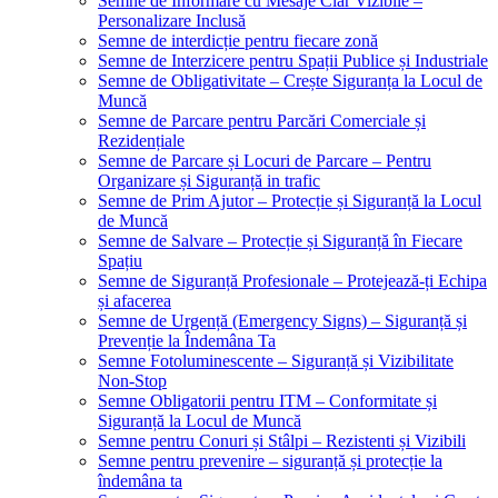
Semne de Informare cu Mesaje Clar Vizibile –
Personalizare Inclusă
Semne de interdicție pentru fiecare zonă
Semne de Interzicere pentru Spații Publice și Industriale
Semne de Obligativitate – Crește Siguranța la Locul de
Muncă
Semne de Parcare pentru Parcări Comerciale și
Rezidențiale
Semne de Parcare și Locuri de Parcare – Pentru
Organizare și Siguranță in trafic
Semne de Prim Ajutor – Protecție și Siguranță la Locul
de Muncă
Semne de Salvare – Protecție și Siguranță în Fiecare
Spațiu
Semne de Siguranță Profesionale – Protejează-ți Echipa
și afacerea
Semne de Urgență (Emergency Signs) – Siguranță și
Prevenție la Îndemâna Ta
Semne Fotoluminescente – Siguranță și Vizibilitate
Non-Stop
Semne Obligatorii pentru ITM – Conformitate și
Siguranță la Locul de Muncă
Semne pentru Conuri și Stâlpi – Rezistenti și Vizibili
Semne pentru prevenire – siguranță și protecție la
îndemâna ta