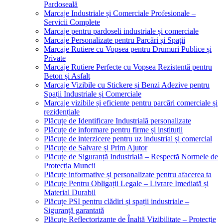
Pardoseală
Marcaje Industriale și Comerciale Profesionale –
Servicii Complete
Marcaje pentru pardoseli industriale și comerciale
Marcaje Personalizate pentru Parcări și Spații
Marcaje Rutiere cu Vopsea pentru Drumuri Publice și
Private
Marcaje Rutiere Perfecte cu Vopsea Rezistentă pentru
Beton și Asfalt
Marcaje Vizibile cu Stickere și Benzi Adezive pentru
Spații Industriale și Comerciale
Marcaje vizibile și eficiente pentru parcări comerciale și
rezidențiale
Plăcuțe de Identificare Industrială personalizate
Plăcuțe de informare pentru firme și instituții
Plăcuțe de interzicere pentru uz industrial și comercial
Plăcuțe de Salvare și Prim Ajutor
Plăcuțe de Siguranță Industrială – Respectă Normele de
Protecția Muncii
Plăcuțe informative și personalizate pentru afacerea ta
Plăcuțe Pentru Obligații Legale – Livrare Imediată și
Material Durabil
Plăcuțe PSI pentru clădiri și spații industriale –
Siguranță garantată
Plăcuțe Reflectorizante de Înaltă Vizibilitate – Protecție