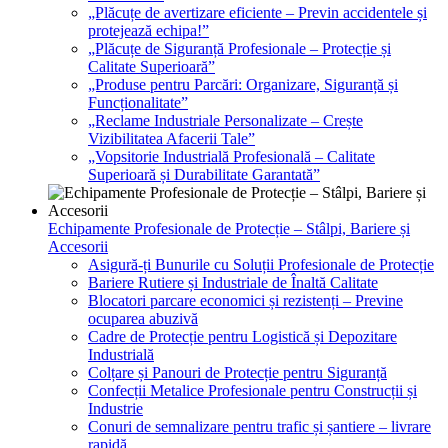
„Plăcuțe de avertizare eficiente – Previn accidentele și
protejează echipa!”
„Plăcuțe de Siguranță Profesionale – Protecție și
Calitate Superioară”
„Produse pentru Parcări: Organizare, Siguranță și
Funcționalitate”
„Reclame Industriale Personalizate – Crește
Vizibilitatea Afacerii Tale”
„Vopsitorie Industrială Profesională – Calitate
Superioară și Durabilitate Garantată”
Echipamente Profesionale de Protecție – Stâlpi, Bariere și
Accesorii
Asigură-ți Bunurile cu Soluții Profesionale de Protecție
Bariere Rutiere și Industriale de Înaltă Calitate
Blocatori parcare economici și rezistenți – Previne
ocuparea abuzivă
Cadre de Protecție pentru Logistică și Depozitare
Industrială
Colțare și Panouri de Protecție pentru Siguranță
Confecții Metalice Profesionale pentru Construcții și
Industrie
Conuri de semnalizare pentru trafic și șantiere – livrare
rapidă