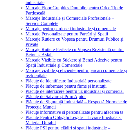
industriale
Marcaje Floor Graphics Durabile pentru Orice Tip de
Pardoseală
Marcaje Industriale și Comerciale Profesionale –
Servicii Complete
Marcaje pentru pardoseli industriale și comerciale
Marcaje Personalizate pentru Parcări și Spații
Marcaje Rutiere cu Vopsea pentru Drumuri Publice și
Private
Marcaje Rutiere Perfecte cu Vopsea Rezistentă pentru
Beton și Asfalt
Marcaje Vizibile cu Stickere și Benzi Adezive pentru
Spații Industriale și Comerciale
Marcaje vizibile și eficiente pentru parcări comerciale și
rezidențiale
Plăcuțe de Identificare Industrială personalizate
Plăcuțe de informare pentru firme și instituții
Plăcuțe de interzicere pentru uz industrial și comercial
Plăcuțe de Salvare și Prim Ajutor
Plăcuțe de Siguranță Industrială – Respectă Normele de
Protecția Muncii
Plăcuțe informative și personalizate pentru afacerea ta
Plăcuțe Pentru Obligații Legale – Livrare Imediată și
Material Durabil
Plăcuțe PSI pentru clădiri și spații industriale –