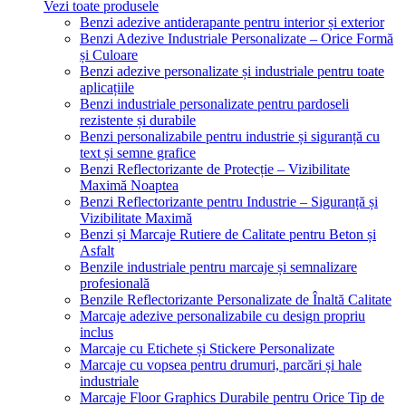
Vezi toate produsele
Benzi adezive antiderapante pentru interior și exterior
Benzi Adezive Industriale Personalizate – Orice Formă
și Culoare
Benzi adezive personalizate și industriale pentru toate
aplicațiile
Benzi industriale personalizate pentru pardoseli
rezistente și durabile
Benzi personalizabile pentru industrie și siguranță cu
text și semne grafice
Benzi Reflectorizante de Protecție – Vizibilitate
Maximă Noaptea
Benzi Reflectorizante pentru Industrie – Siguranță și
Vizibilitate Maximă
Benzi și Marcaje Rutiere de Calitate pentru Beton și
Asfalt
Benzile industriale pentru marcaje și semnalizare
profesională
Benzile Reflectorizante Personalizate de Înaltă Calitate
Marcaje adezive personalizabile cu design propriu
inclus
Marcaje cu Etichete și Stickere Personalizate
Marcaje cu vopsea pentru drumuri, parcări și hale
industriale
Marcaje Floor Graphics Durabile pentru Orice Tip de