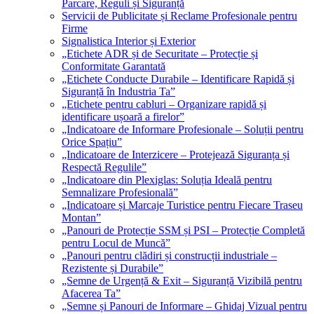
Parcare, Reguli și Siguranță
Servicii de Publicitate și Reclame Profesionale pentru
Firme
Signalistica Interior și Exterior
„Etichete ADR și de Securitate – Protecție și
Conformitate Garantată
„Etichete Conducte Durabile – Identificare Rapidă și
Siguranță în Industria Ta”
„Etichete pentru cabluri – Organizare rapidă și
identificare ușoară a firelor”
„Indicatoare de Informare Profesionale – Soluții pentru
Orice Spațiu”
„Indicatoare de Interzicere – Protejează Siguranța și
Respectă Regulile”
„Indicatoare din Plexiglas: Soluția Ideală pentru
Semnalizare Profesională”
„Indicatoare și Marcaje Turistice pentru Fiecare Traseu
Montan”
„Panouri de Protecție SSM și PSI – Protecție Completă
pentru Locul de Muncă”
„Panouri pentru clădiri și construcții industriale –
Rezistente și Durabile”
„Semne de Urgență & Exit – Siguranță Vizibilă pentru
Afacerea Ta”
„Semne și Panouri de Informare – Ghidaj Vizual pentru