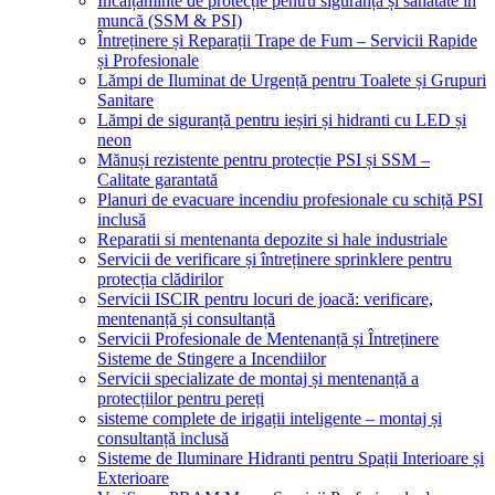
Încălțăminte de protecție pentru siguranță și sănătate în
muncă (SSM & PSI)
Întreținere și Reparații Trape de Fum – Servicii Rapide
și Profesionale
Lămpi de Iluminat de Urgență pentru Toalete și Grupuri
Sanitare
Lămpi de siguranță pentru ieșiri și hidranti cu LED și
neon
Mănuși rezistente pentru protecție PSI și SSM –
Calitate garantată
Planuri de evacuare incendiu profesionale cu schiță PSI
inclusă
Reparatii si mentenanta depozite si hale industriale
Servicii de verificare și întreținere sprinklere pentru
protecția clădirilor
Servicii ISCIR pentru locuri de joacă: verificare,
mentenanță și consultanță
Servicii Profesionale de Mentenanță și Întreținere
Sisteme de Stingere a Incendiilor
Servicii specializate de montaj și mentenanță a
protecțiilor pentru pereți
sisteme complete de irigații inteligente – montaj și
consultanță inclusă
Sisteme de Iluminare Hidranti pentru Spații Interioare și
Exterioare