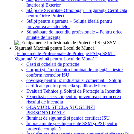
Interior și Exterior
Stâlpi de Securitate Omologați – Siguranță Certificată
pentru Orice Proiect
Stâlpi pentru siguranță – Soluția ideală pentru
prevenirea accidentelor
Stingătoare de incendiu profesionale – Pentru orice
situație de urgență
„Echipamente Profesionale de Protecție PSI și SSM –
Siguranță Maximă pentru Locul de Muncă”
Casti si ochelari de protectie
Corpuri și lămpi pentru iluminat de urgență si iesire
conform normelor ISU
covorașe pentru uz industrial și comercial – Soluții
certificate pentru protecția spațiilor de lucru
Evaluări Tehnice și Soluții de Protecție la Incendiu
Expertiză și servicii pentru prevenirea și reducerea
riscului de incendiu
GEAMURI, STICLĂ ŞI OGLINZI
PERSONALIZATE
Iluminat de siguranță și panică certificat ISU
Îmbrăcăminte și echipamente SSM și PSI pentru
protecție completă