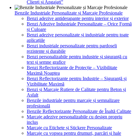
Clienți și Angajați”
Benzile Industriale Personalizate și Marcaje Profesionale
Benzi adezive antiderapante pentru interior și exterior
Benzi Adezive Industriale Personalizate – Orice Formă
și Culoare
Benzi adezive personalizate și industriale pentru toate
aplicațiile
Benzi industriale personalizate pentru pardoseli
rezistente și durabile
Benzi personalizabile pentru industrie și siguranță cu
text și semne grafice
Benzi Reflectorizante de Protecție – Vizibilitate
Maximă Noaptea
Benzi Reflectorizante pentru Industrie – Siguranță și
Vizibilitate Maximă
Benzi și Marcaje Rutiere de Calitate pentru Beton și
Asfalt
Benzile industriale pentru marcaje și semnalizare
profesională
Benzile Reflectorizante Personalizate de Înaltă Calitate
Marcaje adezive personalizabile cu design propriu
inclus
Marcaje cu Etichete și Stickere Personalizate
Marcaje cu vopsea pentru drumuri, parcări și hale