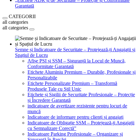
„Etichete ADR și de Securitate – Protecție și Conformitate
Garantată
CATEGORII
all categories
all categories
Semne și Indicatoare de Securitate – Protejează-ți Angajații și
Spațiul de Lucru
Afișe PSI și SSM – Siguranță la Locul de Muncă,
Conformitate Garantată
Etichete Aluminiu Premium – Durabile, Profesionale și
Personalizabile
Etichete Personalizate Premium – Transformă
Produsele Tale cu Stil Unic
Etichete și Sigilii de Securitate Profesionale – Protecție
și Încredere Garantată
indicatoare de avertizare rezistente pentru locuri de
muncă
Indicatoare de informare pentru clienți și angajați
Indicatoare de Obligație SSM – Protejează-ți Angajații
cu Semnalizare Corectă”
Indicatoare Parking Profesionale – Organizare și
Siguranță în Parcări