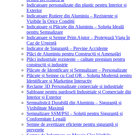
Indicatoare personalizate din plastic pentru Interior și
Exterior
Indicatoare Rutiere din Aluminiu – Rezistente și
Vizibile în Orice Condiții
Indicatoare și Plăcuțe din Aluminiu – Soluția Ideală
pentru Semnalizare
Indicatoare și Semne Prim Ajutor – Protejează Viața în
Caz de Urgență
Indicator de Siguranță – Previne Accidente
Plăci de Aluminiu pentru Construcții și Amenajări
Plăci industriale rezistente – calitate premium pentru
construcții și industrie
Plăcuțe de Identificare și Semnalizare – Personalizate
Plăcuțe și Semne cu Cod QR – Soluția Modernă pentru
Identificare și Marketing Interactiv
Reclame 3D Personalizate comerciale si industriale
Sabloane pentru pardoseli Industriale și Comerciale din
Interior și Exterior
Semnalistică Durabilă din Aluminiu – Siguranță și
Vizibilitate Maximă
Semnalizare SSM/PSI – Soluții pentru Siguranță și
Conformitate Legală
Semne de avertizare eficiente pentru siguranță și
prevenție