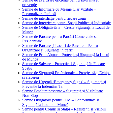
Semne de avertizare eficiente pentru siguranță și
prevenție
Semne de Informare cu Mesaje Clar Vizibile –
Personalizare Inclusă
Semne de interdicție pentru fiecare zonă
Semne de Interzicere pentru Spații Publice și Industriale
Semne de Obligativitate – Crește Siguranța la Locul de
Muncă
Semne de Parcare pentru Parcări Comerciale și
Rezidențiale
Semne de Parcare și Locuri de Parcare – Pentru
Organizare și Siguranță in trafic
Semne de Prim Ajutor – Protecție și Siguranță la Locul
de Muncă
Semne de Salvare – Protecție și Siguranță în Fiecare
Spațiu
Semne de Siguranță Profesionale – Protejează-ți Echipa
și afacerea
Semne de Urgență (Emergency Signs) – Siguranță și
Prevenție la Îndemâna Ta
Semne Fotoluminescente – Siguranță și Vizibilitate
Non-Stop
Semne Obligatorii pentru ITM – Conformitate și
Siguranță la Locul de Muncă
Semne pentru Conuri și Stâlpi – Rezistenti și Vizibili