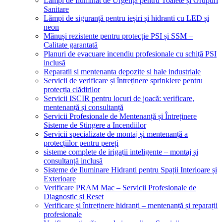
Lămpi de Iluminat de Urgență pentru Toalete și Grupuri
Sanitare
Lămpi de siguranță pentru ieșiri și hidranti cu LED și
neon
Mănuși rezistente pentru protecție PSI și SSM –
Calitate garantată
Planuri de evacuare incendiu profesionale cu schiță PSI
inclusă
Reparatii si mentenanta depozite si hale industriale
Servicii de verificare și întreținere sprinklere pentru
protecția clădirilor
Servicii ISCIR pentru locuri de joacă: verificare,
mentenanță și consultanță
Servicii Profesionale de Mentenanță și Întreținere
Sisteme de Stingere a Incendiilor
Servicii specializate de montaj și mentenanță a
protecțiilor pentru pereți
sisteme complete de irigații inteligente – montaj și
consultanță inclusă
Sisteme de Iluminare Hidranti pentru Spații Interioare și
Exterioare
Verificare PRAM Mac – Servicii Profesionale de
Diagnostic și Reset
Verificare și întreținere hidranți – mentenanță și reparații
profesionale