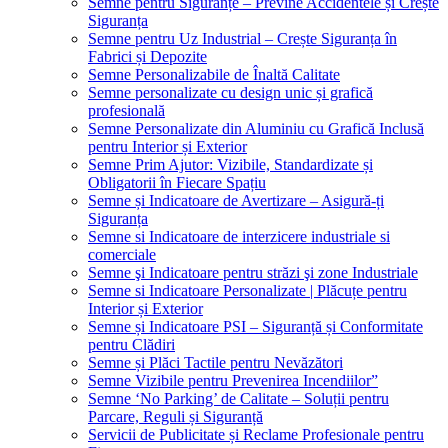
Semne pentru Siguranțe – Previne Accidentele și Crește
Siguranța
Semne pentru Uz Industrial – Crește Siguranța în
Fabrici și Depozite
Semne Personalizabile de Înaltă Calitate
Semne personalizate cu design unic și grafică
profesională
Semne Personalizate din Aluminiu cu Grafică Inclusă
pentru Interior și Exterior
Semne Prim Ajutor: Vizibile, Standardizate și
Obligatorii în Fiecare Spațiu
Semne și Indicatoare de Avertizare – Asigură-ți
Siguranța
Semne si Indicatoare de interzicere industriale si
comerciale
Semne şi Indicatoare pentru străzi şi zone Industriale
Semne si Indicatoare Personalizate | Plăcuțe pentru
Interior și Exterior
Semne și Indicatoare PSI – Siguranță și Conformitate
pentru Clădiri
Semne și Plăci Tactile pentru Nevăzători
Semne Vizibile pentru Prevenirea Incendiilor”
Semne ‘No Parking’ de Calitate – Soluții pentru
Parcare, Reguli și Siguranță
Servicii de Publicitate și Reclame Profesionale pentru