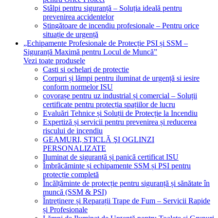
Stâlpi pentru siguranță – Soluția ideală pentru
prevenirea accidentelor
Stingătoare de incendiu profesionale – Pentru orice
situație de urgență
„Echipamente Profesionale de Protecție PSI și SSM –
Siguranță Maximă pentru Locul de Muncă”
Vezi toate produsele
Casti si ochelari de protectie
Corpuri și lămpi pentru iluminat de urgență si iesire
conform normelor ISU
covorașe pentru uz industrial și comercial – Soluții
certificate pentru protecția spațiilor de lucru
Evaluări Tehnice și Soluții de Protecție la Incendiu
Expertiză și servicii pentru prevenirea și reducerea
riscului de incendiu
GEAMURI, STICLĂ ŞI OGLINZI
PERSONALIZATE
Iluminat de siguranță și panică certificat ISU
Îmbrăcăminte și echipamente SSM și PSI pentru
protecție completă
Încălțăminte de protecție pentru siguranță și sănătate în
muncă (SSM & PSI)
Întreținere și Reparații Trape de Fum – Servicii Rapide
și Profesionale