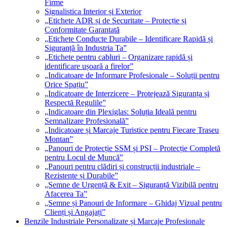
Firme
Signalistica Interior și Exterior
„Etichete ADR și de Securitate – Protecție și
Conformitate Garantată
„Etichete Conducte Durabile – Identificare Rapidă și
Siguranță în Industria Ta”
„Etichete pentru cabluri – Organizare rapidă și
identificare ușoară a firelor”
„Indicatoare de Informare Profesionale – Soluții pentru
Orice Spațiu”
„Indicatoare de Interzicere – Protejează Siguranța și
Respectă Regulile”
„Indicatoare din Plexiglas: Soluția Ideală pentru
Semnalizare Profesională”
„Indicatoare și Marcaje Turistice pentru Fiecare Traseu
Montan”
„Panouri de Protecție SSM și PSI – Protecție Completă
pentru Locul de Muncă”
„Panouri pentru clădiri și construcții industriale –
Rezistente și Durabile”
„Semne de Urgență & Exit – Siguranță Vizibilă pentru
Afacerea Ta”
„Semne și Panouri de Informare – Ghidaj Vizual pentru
Clienți și Angajați”
Benzile Industriale Personalizate și Marcaje Profesionale