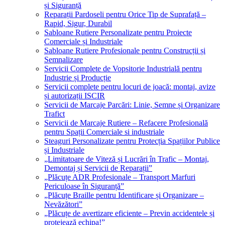
și Siguranță
Reparații Pardoseli pentru Orice Tip de Suprafață –
Rapid, Sigur, Durabil
Sabloane Rutiere Personalizate pentru Proiecte
Comerciale și Industriale
Sabloane Rutiere Profesionale pentru Construcții și
Semnalizare
Servicii Complete de Vopsitorie Industrială pentru
Industrie și Producție
Servicii complete pentru locuri de joacă: montaj, avize
și autorizații ISCIR
Servicii de Marcaje Parcări: Linie, Semne și Organizare
Trafict
Servicii de Marcaje Rutiere – Refacere Profesională
pentru Spații Comerciale si industriale
Steaguri Personalizate pentru Protecția Spațiilor Publice
și Industriale
„Limitatoare de Viteză și Lucrări în Trafic – Montaj,
Demontaj și Servicii de Reparații”
„Plăcuțe ADR Profesionale – Transport Marfuri
Periculoase în Siguranță”
„Plăcuțe Braille pentru Identificare și Organizare –
Nevăzători”
„Plăcuțe de avertizare eficiente – Previn accidentele și
protejează echipa!”