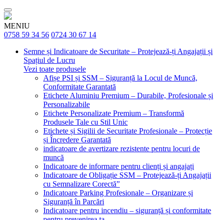
MENIU
0758 59 34 56
0724 30 67 14
Semne și Indicatoare de Securitate – Protejează-ți Angajații și
Spațiul de Lucru
Vezi toate produsele
Afișe PSI și SSM – Siguranță la Locul de Muncă,
Conformitate Garantată
Etichete Aluminiu Premium – Durabile, Profesionale și
Personalizabile
Etichete Personalizate Premium – Transformă
Produsele Tale cu Stil Unic
Etichete și Sigilii de Securitate Profesionale – Protecție
și Încredere Garantată
indicatoare de avertizare rezistente pentru locuri de
muncă
Indicatoare de informare pentru clienți și angajați
Indicatoare de Obligație SSM – Protejează-ți Angajații
cu Semnalizare Corectă”
Indicatoare Parking Profesionale – Organizare și
Siguranță în Parcări
Indicatoare pentru incendiu – siguranță și conformitate
pentru prevenirea ta