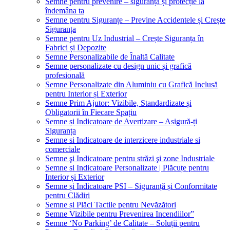
Semne pentru prevenire – siguranță și protecție la
îndemâna ta
Semne pentru Siguranțe – Previne Accidentele și Crește
Siguranța
Semne pentru Uz Industrial – Crește Siguranța în
Fabrici și Depozite
Semne Personalizabile de Înaltă Calitate
Semne personalizate cu design unic și grafică
profesională
Semne Personalizate din Aluminiu cu Grafică Inclusă
pentru Interior și Exterior
Semne Prim Ajutor: Vizibile, Standardizate și
Obligatorii în Fiecare Spațiu
Semne și Indicatoare de Avertizare – Asigură-ți
Siguranța
Semne si Indicatoare de interzicere industriale si
comerciale
Semne şi Indicatoare pentru străzi şi zone Industriale
Semne si Indicatoare Personalizate | Plăcuțe pentru
Interior și Exterior
Semne și Indicatoare PSI – Siguranță și Conformitate
pentru Clădiri
Semne și Plăci Tactile pentru Nevăzători
Semne Vizibile pentru Prevenirea Incendiilor”
Semne ‘No Parking’ de Calitate – Soluții pentru