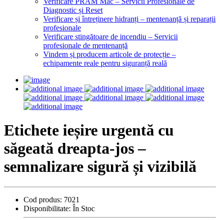
Verificare PRAM Mac – Servicii Profesionale de
Diagnostic și Reset
Verificare și întreținere hidranți – mentenanță și reparații
profesionale
Verificare stingătoare de incendiu – Servicii
profesionale de mentenanță
Vindem și producem articole de protecție –
echipamente reale pentru siguranță reală
Etichete ieșire urgentă cu
săgeată dreapta-jos –
semnalizare sigură și vizibilă
Cod produs:
7021
Disponibilitate:
În Stoc