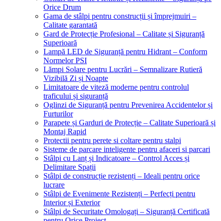
Orice Drum
Gama de stâlpi pentru construcții și împrejmuiri –
Calitate garantată
Gard de Protecție Profesional – Calitate și Siguranță
Superioară
Lampă LED de Siguranță pentru Hidrant – Conform
Normelor PSI
Lămpi Solare pentru Lucrări – Semnalizare Rutieră
Vizibilă Zi și Noapte
Limitatoare de viteză moderne pentru controlul
traficului și siguranță
Oglinzi de Siguranță pentru Prevenirea Accidentelor și
Furturilor
Parapete și Garduri de Protecție – Calitate Superioară și
Montaj Rapid
Protectii pentru perete si coltare pentru stalpi
Sisteme de parcare inteligente pentru afaceri si parcari
Stâlpi cu Lanț și Indicatoare – Control Acces și
Delimitare Spații
Stâlpi de construcție rezistenți – Ideali pentru orice
lucrare
Stâlpi de Evenimente Rezistenți – Perfecți pentru
Interior și Exterior
Stâlpi de Securitate Omologați – Siguranță Certificată
pentru Orice Proiect