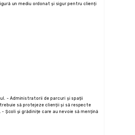
gură un mediu ordonat și sigur pentru clienți
l. - Administratorii de parcuri și spații
rebuie să protejeze clienții și să respecte
. - Școli și grădinițe care au nevoie să mențină