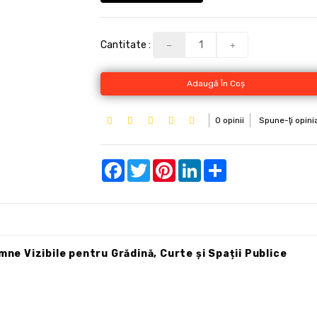
Cantitate :
Adaugă În Coş
0 opinii
Spune-ţi opini
Facebook
Twitter
Pinterest
LinkedIn
Share
mne Vizibile pentru Grădină, Curte și Spații Publice