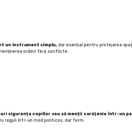
unt un instrument simplu,
dar esențial pentru protejarea spaț
menținerea ordinii fără conflicte.
iguri siguranța copiilor sau să menții curățenia într-un pa
ru reguli într-un mod politicos, dar ferm.