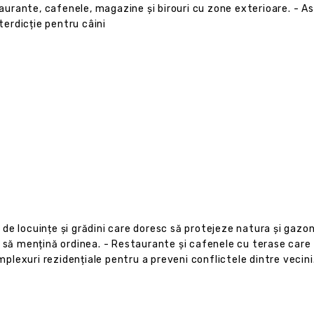
urante, cafenele, magazine și birouri cu zone exterioare. - Asi
terdicție pentru câini
 de locuințe și grădini care doresc să protejeze natura și gazonu
 să mențină ordinea. - Restaurante și cafenele cu terase care t
omplexuri rezidențiale pentru a preveni conflictele dintre vecini