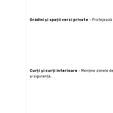
Grădini și spații verzi private
- Protejează p
Curți și curți interioare
- Menține zonele de 
și siguranță.