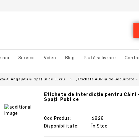
 noi
Servicii
Video
Blog
Plată și livrare
Conta
ză-ți Angajații și Spațiul de Lucru
„Etichete ADR și de Securitate –
Etichete de Interdicție pentru Câini 
Spații Publice
Cod Produs:
6828
Disponibilitate:
În Stoc