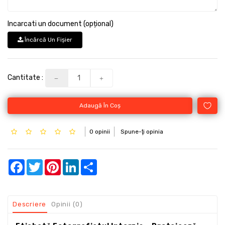
Incarcati un document (opțional)
Încărcă Un Fişier
Cantitate :
Adaugă În Coş
0 opinii
Spune-ţi opinia
Facebook
Twitter
Pinterest
LinkedIn
Share
Descriere
Opinii (0)