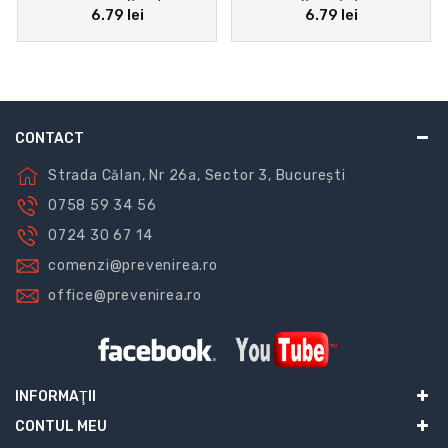
6.79 lei
6.79 lei
Industrie şi Uz Comercial
în Utilizarea Prizei
CONTACT
Strada Călan, Nr 26a, Sector 3, București
0758 59 34 56
0724 30 67 14
comenzi@prevenirea.ro
office@prevenirea.ro
INFORMAŢII
CONTUL MEU