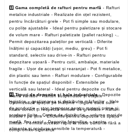
1️⃣ Gama completă de rafturi pentru marfă
- Rafturi
metalice industriale - Realizate din oțel rezistent,
pentru încărcături grele - Pot fi simple sau modulare,
cu polițe ajustabile - Ideal pentru paletizare și stocare
de volum mare - Rafturi paletizate (pallet racking) -
Permit depozitarea paleților pe verticală - Diferite
înălțimi și capacități (ușor, mediu, greu) - Pot fi
standard, selectiv sau drive-in - Rafturi pentru
depozitare ușoară - Pentru cutii, ambalaje, materiale
fragile - Ușor de accesat și rearanjat - Pot fi metalice,
din plastic sau lemn - Rafturi modulare - Configurabile
în funcție de spațiul disponibil - Extensibile pe
verticală sau lateral - Ideal pentru depozite cu flux de
2️⃣ Tipuri de depozite și hale industriale
- Depozite
marfă variabil - Rafturi suspendate și etajate -
logistice – gestionarea și distribuția mărfurilor - Hale
Optimizează spațiul pe înălțime - Sigure dacă sunt
de producție – stoc temporar pentru materii prime și
fixate corect și respectă limitele de greutate - Rafturi
produse finite - Centre de distribuție – volume mari de
mobile / pe șine - Eficiente pentru depozite cu spațiu
marfă, flux rapid - Depozite frigorifice – pentru
limitat - Permite accesul rapid la toate bunurile fără a
alimente și produse sensibile la temperatură -
compromite siguranța