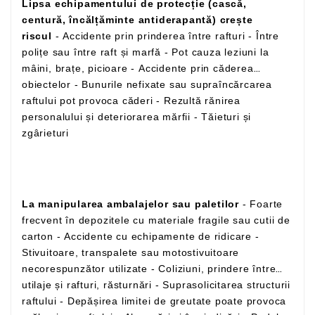
Lipsa echipamentului de protecție (cască,
centură, încălțăminte antiderapantă) crește
riscul
- Accidente prin prinderea între rafturi - Între
polițe sau între raft și marfă - Pot cauza leziuni la
mâini, brațe, picioare - Accidente prin căderea
obiectelor - Bunurile nefixate sau supraîncărcarea
raftului pot provoca căderi - Rezultă rănirea
personalului și deteriorarea mărfii - Tăieturi și
zgârieturi
La manipularea ambalajelor sau paletilor
- Foarte
frecvent în depozitele cu materiale fragile sau cutii de
carton - Accidente cu echipamente de ridicare -
Stivuitoare, transpalete sau motostivuitoare
necorespunzător utilizate - Coliziuni, prindere între
utilaje și rafturi, răsturnări - Suprasolicitarea structurii
raftului - Depășirea limitei de greutate poate provoca