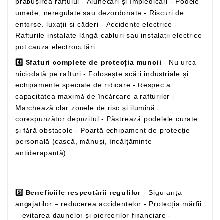
prăbușirea raftului - Alunecări și împiedicări - Podele
umede, neregulate sau dezordonate - Riscuri de
entorse, luxații și căderi - Accidente electrice -
Rafturile instalate lângă cabluri sau instalații electrice
pot cauza electrocutări
4️⃣ Sfaturi complete de protecția muncii
- Nu urca
niciodată pe rafturi - Folosește scări industriale și
echipamente speciale de ridicare - Respectă
capacitatea maximă de încărcare a rafturilor -
Marchează clar zonele de risc și ilumină
corespunzător depozitul - Păstrează podelele curate
și fără obstacole - Poartă echipament de protecție
personală (cască, mănuși, încălțăminte
antiderapantă)
5️⃣ Beneficiile respectării regulilor
- Siguranța
angajaților – reducerea accidentelor - Protecția mărfii
– evitarea daunelor și pierderilor financiare -