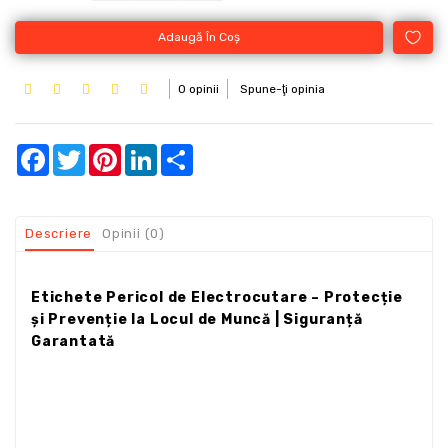
Adaugă În Coş
0 opinii
Spune-ţi opinia
Facebook
Twitter
Pinterest
LinkedIn
Share
Descriere
Opinii (0)
Etichete Pericol de Electrocutare – Protecție
și Prevenție la Locul de Muncă | Siguranță
Garantată