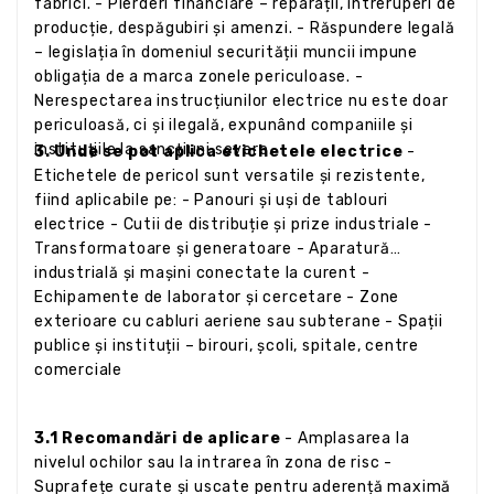
fabrici. - Pierderi financiare – reparații, întreruperi de
producție, despăgubiri și amenzi. - Răspundere legală
– legislația în domeniul securității muncii impune
obligația de a marca zonele periculoase. -
Nerespectarea instrucțiunilor electrice nu este doar
periculoasă, ci și ilegală, expunând companiile și
instituțiile la sancțiuni severe.
3. Unde se pot aplica etichetele electrice
-
Etichetele de pericol sunt versatile și rezistente,
fiind aplicabile pe: - Panouri și uși de tablouri
electrice - Cutii de distribuție și prize industriale -
Transformatoare și generatoare - Aparatură
industrială și mașini conectate la curent -
Echipamente de laborator și cercetare - Zone
exterioare cu cabluri aeriene sau subterane - Spații
publice și instituții – birouri, școli, spitale, centre
comerciale
3.1 Recomandări de aplicare
- Amplasarea la
nivelul ochilor sau la intrarea în zona de risc -
Suprafețe curate și uscate pentru aderență maximă