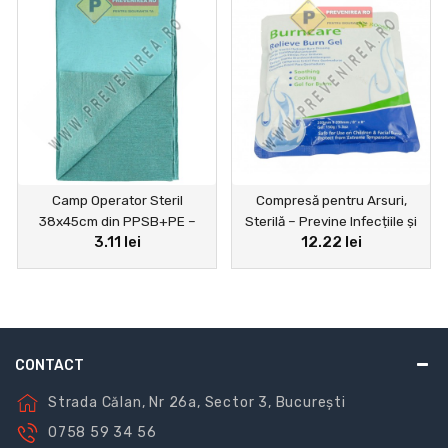
spitale, clinici, cât și acasă.
Camp Operator Steril
Compresă pentru Arsuri,
38x45cm din PPSB+PE –
Sterilă – Previne Infecțiile și
3.11 lei
12.22 lei
Protecție și Igienă în Blocul
Ajută la Recuperare
Operator
CONTACT
Strada Călan, Nr 26a, Sector 3, București
0758 59 34 56