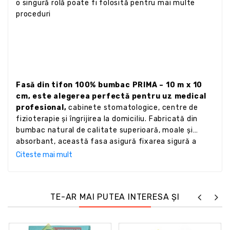
o singură rolă poate fi folosită pentru mai multe
proceduri
Fasă din tifon 100% bumbac PRIMA – 10 m x 10
cm, este alegerea perfectă pentru uz medical
profesional,
cabinete stomatologice, centre de
fizioterapie și îngrijirea la domiciliu. Fabricată din
bumbac natural de calitate superioară, moale și
absorbant, această fasa asigură fixarea sigură a
compreselor și pansamentelor, absorbția eficientă a
Citeste mai mult
fluidelor și protecția pielii sensibile. Ideală pentru
medici, asistente, îngrijitori și pacienți, fasa este
ambalată individual pentru igienă maximă și poate fi
TE-AR MAI PUTEA INTERESA ȘI
utilizată pentru multiple tipuri de răni sau intervenții
medicale. Alege Fasa din tifon PRIMA pentru
siguranță, confort și calitate garantată, atât în