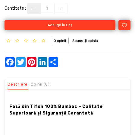
Cantitate :
Adaugă În Coş
0 opinii
Spune-ţi opinia
Facebook
Twitter
Pinterest
LinkedIn
Share
Descriere
Opinii (0)
Fasă din Tifon 100% Bumbac – Calitate
Superioară și Siguranță Garantată