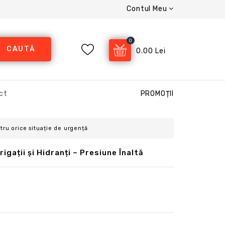
Contul Meu
0
CAUTĂ
0.00 Lei
ct
PROMOȚII
tru orice situație de urgență
igații și Hidranți – Presiune Înaltă