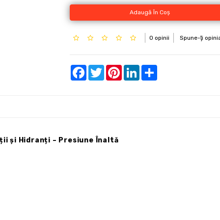
Adaugă În Coş
0 opinii
Spune-ţi opini
Facebook
Twitter
Pinterest
LinkedIn
Share
i și Hidranți – Presiune Înaltă