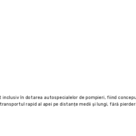
at inclusiv în dotarea autospecialelor de pompieri, fiind concepu
ransportul rapid al apei pe distanțe medii și lungi, fără pierde