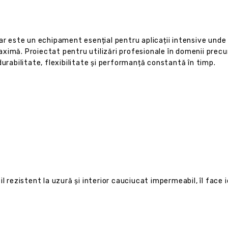
ar este un echipament esențial pentru aplicații intensive unde
 maximă. Proiectat pentru utilizări profesionale în domenii precu
durabilitate, flexibilitate și performanță constantă în timp.
 rezistent la uzură și interior cauciucat impermeabil, îl face id