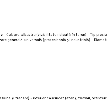
re
- Culoare: albastru (vizibilitate ridicată în teren) - Tip pres
lizare generală: universală (profesională și industrială) - Diam
aziune și frecare) - interior cauciucat (etanș, flexibil, rezisten