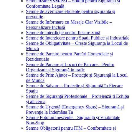
Semnalizare SSM/PSI – Soluții pentru Siguranță și
Conformitate Legală
Semne de avertizare eficiente pentru siguranță și
prevenție
Semne de Informare cu Mesaje Clar Vizibile –
Personalizare Inclusă
Semne de interdicție pentru fiecare zonă
Semne de Interzicere pentru Spații Publice și Industriale
Semne de Obligativitate – Crește Siguranța la Locul de
Muncă
Semne de Parcare pentru Parcări Comerciale și
Rezidențiale
Semne de Parcare și Locuri de Parcare – Pentru
Organizare și Siguranță in trafic
Semne de Prim Ajutor – Protecție și Siguranță la Locul
de Muncă
Semne de Salvare – Protecție și Siguranță în Fiecare
Spațiu
Semne de Siguranță Profesionale – Protejează-ți Echipa
și afacerea
Semne de Urgență (Emergency Signs) – Siguranță și
Prevenție la Îndemâna Ta
Semne Fotoluminescente – Siguranță și Vizibilitate
Non-Stop
Semne Obligatorii pentru ITM – Conformitate și