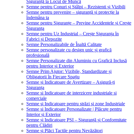
Siguranță la Locul de Muncă
Semne pentru Conuri și Stâlpi – Rezistenti și Vizibili
Semne pentru prevenire – siguranță și protecție la
îndemâna ta
Semne pentru Siguranțe – Previne Accidentele și Crește
Siguranța
Semne pentru Uz Industrial – Crește Siguranța în
Fabrici și Depozite
Semne Personalizabile de Înaltă Calitate
Semne personalizate cu design unic și grafică
profesională
Semne Personalizate din Aluminiu cu Grafică Inclusă
pentru Interior și Exterior
Semne Prim Ajutor: Vizibile, Standardizate și
Obligatorii în Fiecare Spațiu
Semne și Indicatoare de Avertizare – Asigură-ți
Siguranța
Semne si Indicatoare de interzicere industriale si
comerciale
Semne şi Indicatoare pentru străzi şi zone Industriale
Semne si Indicatoare Personalizate | Plăcuțe pentru
Interior și Exterior
Semne și Indicatoare PSI – Siguranță și Conformitate
pentru Clădiri
Semne și Plăci Tactile pentru Nevăzători