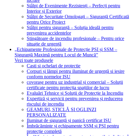
lucrare
Stâlpi de Evenimente Rezistenți – Perfecți pentru
Interior și Exterior
Stâlpi de Securitate Omologați – Siguranță Certificată
pentru Orice Proiect
Stâlpi pentru siguranță – Soluția ideală pentru
prevenirea accidentelor
Stingătoare de incendiu profesionale – Pentru orice
situație de urgență
„Echipamente Profesionale de Protecție PSI și SSM –
Siguranță Maximă pentru Locul de Muncă”
Vezi toate produsele
Casti si ochelari de protectie
Corpuri și lămpi pentru iluminat de urgență si iesire
conform normelor ISU
covorașe pentru uz industrial și comercial – Soluții
certificate pentru protecția spațiilor de lucru
Evaluări Tehnice și Soluții de Protecție la Incendiu
Expertiză și servicii pentru prevenirea și reducerea
riscului de incendiu
GEAMURI, STICLĂ ŞI OGLINZI
PERSONALIZATE
Iluminat de siguranță și panică certificat ISU
Îmbrăcăminte și echipamente SSM și PSI pentru
protecție completă