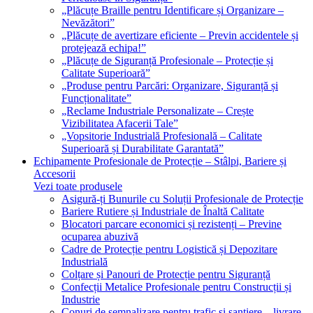
„Plăcuțe Braille pentru Identificare și Organizare –
Nevăzători”
„Plăcuțe de avertizare eficiente – Previn accidentele și
protejează echipa!”
„Plăcuțe de Siguranță Profesionale – Protecție și
Calitate Superioară”
„Produse pentru Parcări: Organizare, Siguranță și
Funcționalitate”
„Reclame Industriale Personalizate – Crește
Vizibilitatea Afacerii Tale”
„Vopsitorie Industrială Profesională – Calitate
Superioară și Durabilitate Garantată”
Echipamente Profesionale de Protecție – Stâlpi, Bariere și
Accesorii
Vezi toate produsele
Asigură-ți Bunurile cu Soluții Profesionale de Protecție
Bariere Rutiere și Industriale de Înaltă Calitate
Blocatori parcare economici și rezistenți – Previne
ocuparea abuzivă
Cadre de Protecție pentru Logistică și Depozitare
Industrială
Colțare și Panouri de Protecție pentru Siguranță
Confecții Metalice Profesionale pentru Construcții și
Industrie
Conuri de semnalizare pentru trafic și șantiere – livrare