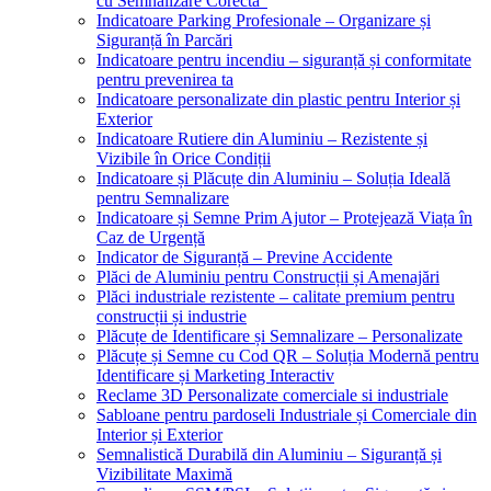
cu Semnalizare Corectă”
Indicatoare Parking Profesionale – Organizare și
Siguranță în Parcări
Indicatoare pentru incendiu – siguranță și conformitate
pentru prevenirea ta
Indicatoare personalizate din plastic pentru Interior și
Exterior
Indicatoare Rutiere din Aluminiu – Rezistente și
Vizibile în Orice Condiții
Indicatoare și Plăcuțe din Aluminiu – Soluția Ideală
pentru Semnalizare
Indicatoare și Semne Prim Ajutor – Protejează Viața în
Caz de Urgență
Indicator de Siguranță – Previne Accidente
Plăci de Aluminiu pentru Construcții și Amenajări
Plăci industriale rezistente – calitate premium pentru
construcții și industrie
Plăcuțe de Identificare și Semnalizare – Personalizate
Plăcuțe și Semne cu Cod QR – Soluția Modernă pentru
Identificare și Marketing Interactiv
Reclame 3D Personalizate comerciale si industriale
Sabloane pentru pardoseli Industriale și Comerciale din
Interior și Exterior
Semnalistică Durabilă din Aluminiu – Siguranță și
Vizibilitate Maximă