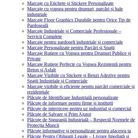
Marcaje cu Etichete și Stickere Personalizate
Marcaje cu vopsea pentru drumuri, parcări și hale
industriale
Marcaje Floor Graphics Durabile pentru Orice Tip de
Pardoseală
Marcaje Industriale și Comerciale Profesionale –
Servicii Complete
Marcaje pentru pardoseli industriale și comerciale
Marcaje Personalizate pentru Parcări și Spații
Marcaje Rutiere cu Vopsea pentru Drumuri Publice și
Private
Marcaje Rutiere Perfecte cu Vopsea Rezistentă pentru
Beton și Asfalt
Marcaje Vizibile cu Stickere și Benzi Adezive pentru
Spații Industriale și Comerciale
Marcaje vizibile și eficiente pentru parcări comerciale și
rezidențiale
Plăcuțe de Identificare Industrială personalizate
Plăcuțe de informare pentru firme și instituții
Plăcuțe de interzicere pentru uz industrial și comercial
Plăcuțe de Salvare și Prim Ajutor
Plăcuțe de Siguranță Industrială – Respectă Normele de
Protecția Muncii
Plăcuțe informative și personalizate pentru afacerea ta
Plăcuțe Pentru Obligații Legale – Livrare Imediată și