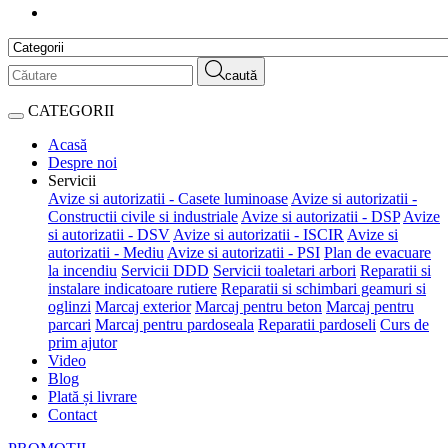
caută
CATEGORII
Acasă
Despre noi
Servicii
Avize si autorizatii - Casete luminoase
Avize si autorizatii -
Constructii civile si industriale
Avize si autorizatii - DSP
Avize
si autorizatii - DSV
Avize si autorizatii - ISCIR
Avize si
autorizatii - Mediu
Avize si autorizatii - PSI
Plan de evacuare
la incendiu
Servicii DDD
Servicii toaletari arbori
Reparatii si
instalare indicatoare rutiere
Reparatii si schimbari geamuri si
oglinzi
Marcaj exterior
Marcaj pentru beton
Marcaj pentru
parcari
Marcaj pentru pardoseala
Reparatii pardoseli
Curs de
prim ajutor
Video
Blog
Plată și livrare
Contact