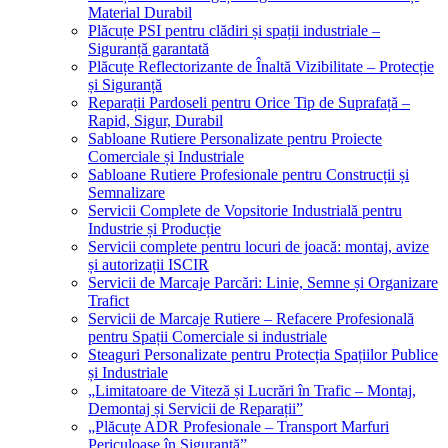
Material Durabil
Plăcuțe PSI pentru clădiri și spații industriale –
Siguranță garantată
Plăcuțe Reflectorizante de Înaltă Vizibilitate – Protecție
și Siguranță
Reparații Pardoseli pentru Orice Tip de Suprafață –
Rapid, Sigur, Durabil
Sabloane Rutiere Personalizate pentru Proiecte
Comerciale și Industriale
Sabloane Rutiere Profesionale pentru Construcții și
Semnalizare
Servicii Complete de Vopsitorie Industrială pentru
Industrie și Producție
Servicii complete pentru locuri de joacă: montaj, avize
și autorizații ISCIR
Servicii de Marcaje Parcări: Linie, Semne și Organizare
Trafict
Servicii de Marcaje Rutiere – Refacere Profesională
pentru Spații Comerciale si industriale
Steaguri Personalizate pentru Protecția Spațiilor Publice
și Industriale
„Limitatoare de Viteză și Lucrări în Trafic – Montaj,
Demontaj și Servicii de Reparații”
„Plăcuțe ADR Profesionale – Transport Marfuri
Periculoase în Siguranță”