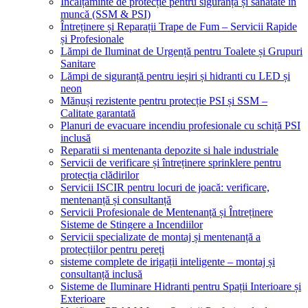
Încălțăminte de protecție pentru siguranță și sănătate în
muncă (SSM & PSI)
Întreținere și Reparații Trape de Fum – Servicii Rapide
și Profesionale
Lămpi de Iluminat de Urgență pentru Toalete și Grupuri
Sanitare
Lămpi de siguranță pentru ieșiri și hidranti cu LED și
neon
Mănuși rezistente pentru protecție PSI și SSM –
Calitate garantată
Planuri de evacuare incendiu profesionale cu schiță PSI
inclusă
Reparatii si mentenanta depozite si hale industriale
Servicii de verificare și întreținere sprinklere pentru
protecția clădirilor
Servicii ISCIR pentru locuri de joacă: verificare,
mentenanță și consultanță
Servicii Profesionale de Mentenanță și Întreținere
Sisteme de Stingere a Incendiilor
Servicii specializate de montaj și mentenanță a
protecțiilor pentru pereți
sisteme complete de irigații inteligente – montaj și
consultanță inclusă
Sisteme de Iluminare Hidranti pentru Spații Interioare și
Exterioare