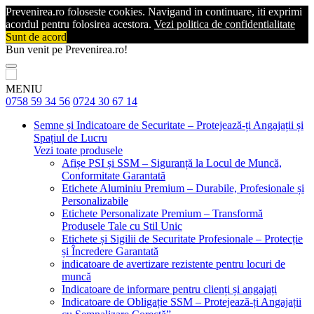
Prevenirea.ro foloseste cookies. Navigand in continuare, iti exprimi
acordul pentru folosirea acestora.
Vezi politica de confidentialitate
Sunt de acord
Bun venit pe Prevenirea.ro!
MENIU
0758 59 34 56
0724 30 67 14
Semne și Indicatoare de Securitate – Protejează-ți Angajații și
Spațiul de Lucru
Vezi toate produsele
Afișe PSI și SSM – Siguranță la Locul de Muncă,
Conformitate Garantată
Etichete Aluminiu Premium – Durabile, Profesionale și
Personalizabile
Etichete Personalizate Premium – Transformă
Produsele Tale cu Stil Unic
Etichete și Sigilii de Securitate Profesionale – Protecție
și Încredere Garantată
indicatoare de avertizare rezistente pentru locuri de
muncă
Indicatoare de informare pentru clienți și angajați
Indicatoare de Obligație SSM – Protejează-ți Angajații