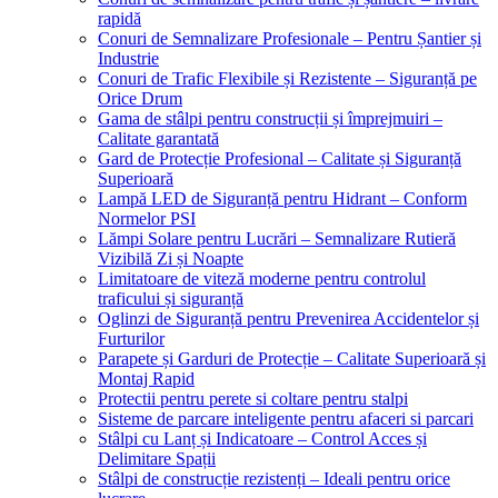
rapidă
Conuri de Semnalizare Profesionale – Pentru Șantier și
Industrie
Conuri de Trafic Flexibile și Rezistente – Siguranță pe
Orice Drum
Gama de stâlpi pentru construcții și împrejmuiri –
Calitate garantată
Gard de Protecție Profesional – Calitate și Siguranță
Superioară
Lampă LED de Siguranță pentru Hidrant – Conform
Normelor PSI
Lămpi Solare pentru Lucrări – Semnalizare Rutieră
Vizibilă Zi și Noapte
Limitatoare de viteză moderne pentru controlul
traficului și siguranță
Oglinzi de Siguranță pentru Prevenirea Accidentelor și
Furturilor
Parapete și Garduri de Protecție – Calitate Superioară și
Montaj Rapid
Protectii pentru perete si coltare pentru stalpi
Sisteme de parcare inteligente pentru afaceri si parcari
Stâlpi cu Lanț și Indicatoare – Control Acces și
Delimitare Spații
Stâlpi de construcție rezistenți – Ideali pentru orice