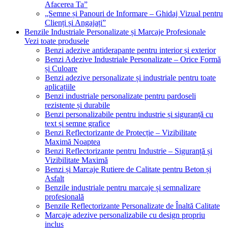
Afacerea Ta”
„Semne și Panouri de Informare – Ghidaj Vizual pentru
Clienți și Angajați”
Benzile Industriale Personalizate și Marcaje Profesionale
Vezi toate produsele
Benzi adezive antiderapante pentru interior și exterior
Benzi Adezive Industriale Personalizate – Orice Formă
și Culoare
Benzi adezive personalizate și industriale pentru toate
aplicațiile
Benzi industriale personalizate pentru pardoseli
rezistente și durabile
Benzi personalizabile pentru industrie și siguranță cu
text și semne grafice
Benzi Reflectorizante de Protecție – Vizibilitate
Maximă Noaptea
Benzi Reflectorizante pentru Industrie – Siguranță și
Vizibilitate Maximă
Benzi și Marcaje Rutiere de Calitate pentru Beton și
Asfalt
Benzile industriale pentru marcaje și semnalizare
profesională
Benzile Reflectorizante Personalizate de Înaltă Calitate
Marcaje adezive personalizabile cu design propriu
inclus