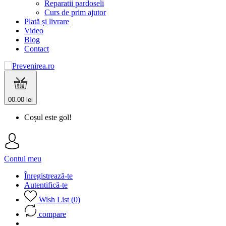
Reparatii pardoseli
Curs de prim ajutor
Plată și livrare
Video
Blog
Contact
0
0.00 lei
Coșul este gol!
Contul meu
Înregistrează-te
Autentifică-te
Wish List (0)
compare