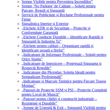
Semne Vizibile pentru Prevenirea Incendiilor”
Semne ‘No Parking’ de Calitate – Soluții pentru
Parcare, Reguli și Siguranță
Servicii de Publicitate și Reclame Profesionale pentru
Firme
Signalistica Interior și Exterior
„Etichete ADR și de Securitate – Protecție și
Conformitate Garantată
„Etichete Conducte Durabile – Identificare Rapidă și
Siguranță în Industria Ta”
„Etichete pentru cabluri – Organizare rapidă și
identificare ușoară a firelor”
„Indicatoare de Informare Profesionale – Soluții pentru
Orice Spațiu”
„Indicatoare de Interzicere – Protejează Siguranța și
Respectă Regulile”
„Indicatoare din Plexiglas: Soluția Ideală pentru
Semnalizare Profesională”
„Indicatoare și Marcaje Turistice pentru Fiecare Traseu
Montan”
„Panouri de Protecție SSM și PSI – Protecție Completă
pentru Locul de Muncă”
„Panouri pentru clădiri și construcții industriale –
Rezistente și Durabile”
„Semne de Urgență & Exit – Siguranță Vizibilă pentru