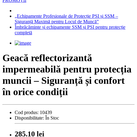
PROMOȚII
„Echipamente Profesionale de Protecție PSI și SSM –
Siguranță Maximă pentru Locul de Muncă”
Îmbrăcăminte și echipamente SSM și PSI pentru protecție
completă
Geacă reflectorizantă
impermeabilă pentru protecția
muncii – Siguranță și confort
în orice condiții
Cod produs:
10439
Disponibilitate:
În Stoc
285.10 lei