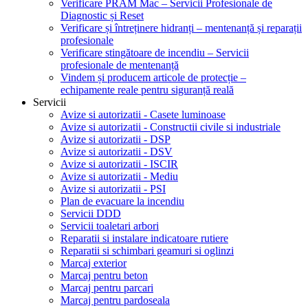
Verificare PRAM Mac – Servicii Profesionale de
Diagnostic și Reset
Verificare și întreținere hidranți – mentenanță și reparații
profesionale
Verificare stingătoare de incendiu – Servicii
profesionale de mentenanță
Vindem și producem articole de protecție –
echipamente reale pentru siguranță reală
Servicii
Avize si autorizatii - Casete luminoase
Avize si autorizatii - Constructii civile si industriale
Avize si autorizatii - DSP
Avize si autorizatii - DSV
Avize si autorizatii - ISCIR
Avize si autorizatii - Mediu
Avize si autorizatii - PSI
Plan de evacuare la incendiu
Servicii DDD
Servicii toaletari arbori
Reparatii si instalare indicatoare rutiere
Reparatii si schimbari geamuri si oglinzi
Marcaj exterior
Marcaj pentru beton
Marcaj pentru parcari
Marcaj pentru pardoseala