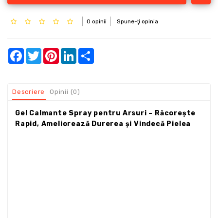
0 opinii
Spune-ţi opinia
Facebook
Twitter
Pinterest
LinkedIn
Share
Descriere
Opinii (0)
Gel Calmante Spray pentru Arsuri – Răcorește
Rapid, Ameliorează Durerea și Vindecă Pielea