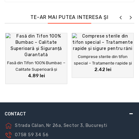
TE-AR MAI PUTEA INTERESA ȘI
Comprese sterile din tifon
Fasă din Tifon 100% Bumbac –
special – Tratamente rapide și
Calitate Superioară și
2.42 lei
sigure pentru răni
4.89 lei
Siguranță Garantată
CONTACT
Strada Călan, Nr 26a, Sector 3, București
0758 59 34 56