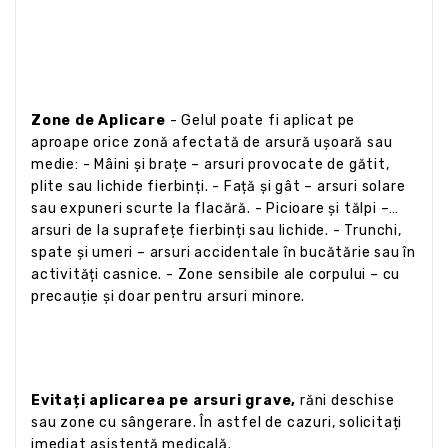
Zone de Aplicare
- Gelul poate fi aplicat pe
aproape orice zonă afectată de arsură ușoară sau
medie: - Mâini și brațe – arsuri provocate de gătit,
plite sau lichide fierbinți. - Față și gât – arsuri solare
sau expuneri scurte la flacără. - Picioare și tălpi –
arsuri de la suprafețe fierbinți sau lichide. - Trunchi,
spate și umeri – arsuri accidentale în bucătărie sau în
activități casnice. - Zone sensibile ale corpului – cu
precauție și doar pentru arsuri minore.
Evitați aplicarea pe arsuri grave,
răni deschise
sau zone cu sângerare. În astfel de cazuri, solicitați
imediat asistență medicală.