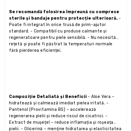
Se recomandă folosirea împreună cu comprese
sterile și bandaje pentru protecție ulterioară.
-
Poate fi integrat în orice trusă de prim-ajutor
standard. - Compatibil cu produse calmante și
regeneratoare pentru piele sensibilă. - Nu necesită
rețetă și poate fi păstrat la temperaturi normale
fără pierderea eficienței.
Compoziție Detaliată și Beneficii
- Aloe Vera –
hidratează și calmează imediat pielea iritată. -
Pantenol (Provitamina B5) – accelerează
regenerarea pielii și reduce riscul de cicatrici. -
Extract de mușețel – reduce inflamația și roșeața
pielii. - Glicerină – menține hidratarea și elasticitatea