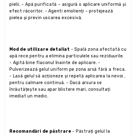
pielii. - Apă purificată – asigură o aplicare uniformă și
efect răcoritor. - Agenti emolienți – protejează
pielea și previn uscarea excesivă.
Mod de utilizare detaliat
- Spală zona afectată cu
apă rece pentru a elimina particulele sau reziduurile.
- Agită bine flaconul înainte de aplicare. -
Pulverizează gelul uniform pe zona arsă fără a freca.
- Lasă gelul să acționeze și repetă aplicarea la nevoie
pentru calmare continuă. - Dacă arsura se
înrăutățește sau apar blistere mari, consultați
imediat un medic.
Recomandări de păstrare
- Păstrați gelul la