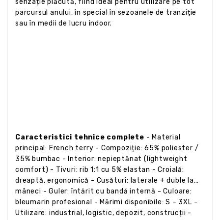
senzație plăcută, fiind ideal pentru utilizare pe tot
parcursul anului, în special în sezoanele de tranziție
sau în medii de lucru indoor.
Caracteristici tehnice complete
- Material
principal: French terry - Compoziție: 65% poliester /
35% bumbac - Interior: nepieptănat (lightweight
comfort) - Tivuri: rib 1:1 cu 5% elastan - Croială:
dreaptă, ergonomică - Cusături: laterale + duble la
mâneci - Guler: întărit cu bandă internă - Culoare:
bleumarin profesional - Mărimi disponibile: S – 3XL -
Utilizare: industrial, logistic, depozit, construcții -