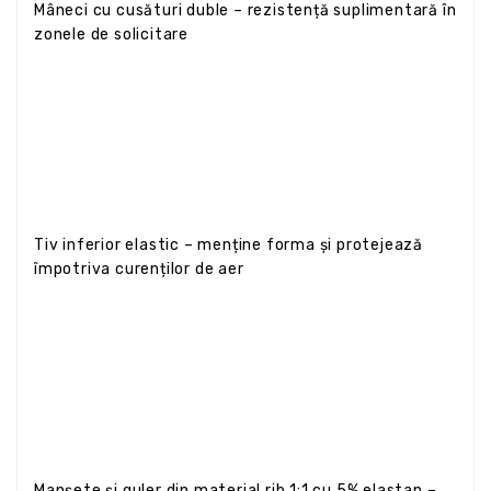
Mâneci cu cusături duble – rezistență suplimentară în
zonele de solicitare
Tiv inferior elastic – menține forma și protejează
împotriva curenților de aer
Manșete și guler din material rib 1:1 cu 5% elastan –