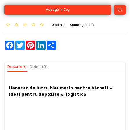
Adaugă În Coş
0 opinii
Spune-ţi opinia
Facebook
Twitter
Pinterest
LinkedIn
Share
Descriere
Opinii (0)
Hanorac de lucru bleumarin pentru bărbați –
ideal pentru depozite și logistică