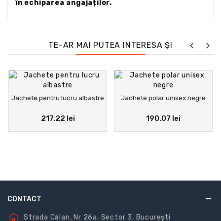
în echiparea angajaților.
TE-AR MAI PUTEA INTERESA ȘI
Jachete pentru lucru albastre
Jachete polar unisex negre
217.22 lei
190.07 lei
CONTACT
Strada Călan, Nr 26a, Sector 3, București