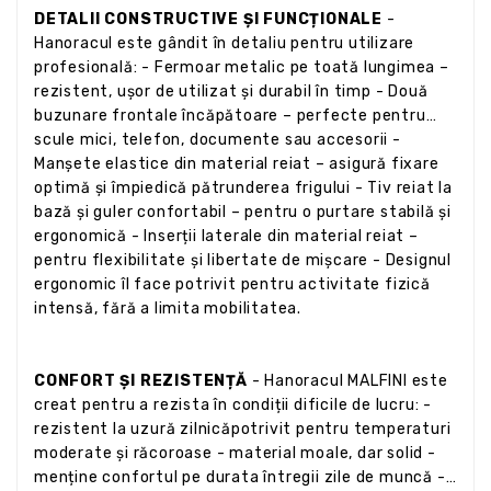
DETALII CONSTRUCTIVE ȘI FUNCȚIONALE
-
Hanoracul este gândit în detaliu pentru utilizare
profesională: - Fermoar metalic pe toată lungimea –
rezistent, ușor de utilizat și durabil în timp - Două
buzunare frontale încăpătoare – perfecte pentru
scule mici, telefon, documente sau accesorii -
Manșete elastice din material reiat – asigură fixare
optimă și împiedică pătrunderea frigului - Tiv reiat la
bază și guler confortabil – pentru o purtare stabilă și
ergonomică - Inserții laterale din material reiat –
pentru flexibilitate și libertate de mișcare - Designul
ergonomic îl face potrivit pentru activitate fizică
intensă, fără a limita mobilitatea.
CONFORT ȘI REZISTENȚĂ
- Hanoracul MALFINI este
creat pentru a rezista în condiții dificile de lucru: -
rezistent la uzură zilnicăpotrivit pentru temperaturi
moderate și răcoroase - material moale, dar solid -
menține confortul pe durata întregii zile de muncă -