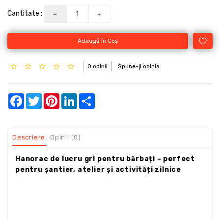
Cantitate :
Adaugă În Coş
0 opinii
Spune-ţi opinia
Facebook
Twitter
Pinterest
LinkedIn
Share
Descriere
Opinii (0)
Hanorac de lucru gri pentru bărbați – perfect
pentru șantier, atelier și activități zilnice