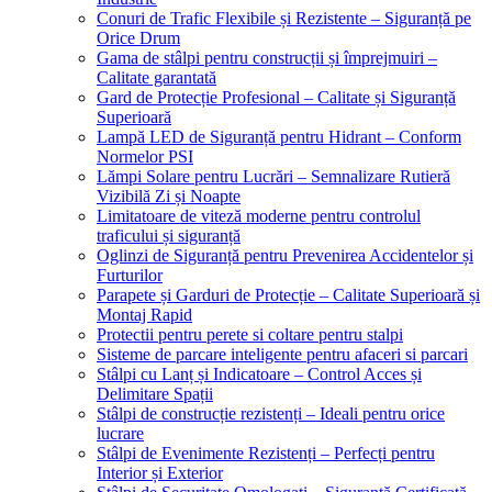
Conuri de Trafic Flexibile și Rezistente – Siguranță pe
Orice Drum
Gama de stâlpi pentru construcții și împrejmuiri –
Calitate garantată
Gard de Protecție Profesional – Calitate și Siguranță
Superioară
Lampă LED de Siguranță pentru Hidrant – Conform
Normelor PSI
Lămpi Solare pentru Lucrări – Semnalizare Rutieră
Vizibilă Zi și Noapte
Limitatoare de viteză moderne pentru controlul
traficului și siguranță
Oglinzi de Siguranță pentru Prevenirea Accidentelor și
Furturilor
Parapete și Garduri de Protecție – Calitate Superioară și
Montaj Rapid
Protectii pentru perete si coltare pentru stalpi
Sisteme de parcare inteligente pentru afaceri si parcari
Stâlpi cu Lanț și Indicatoare – Control Acces și
Delimitare Spații
Stâlpi de construcție rezistenți – Ideali pentru orice
lucrare
Stâlpi de Evenimente Rezistenți – Perfecți pentru
Interior și Exterior