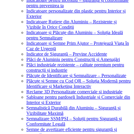
Indicatoare pentru incendiu – siguranță și conformitate
pentru prevenirea ta
Indicatoare personalizate din plastic pentru Interior și
Exterior
Indicatoare Rutiere din Aluminiu – Rezistente și
Vizibile în Orice Condiții
Indicatoare și Plăcuțe din Aluminiu – Soluția Ideală
pentru Semnalizare
Indicatoare și Semne Prim Ajutor – Protejează Viața în
Caz de Urgență
Indicator de Siguranță – Previne Accidente
Plăci de Aluminiu pentru Construcții și Amenajări
Plăci industriale rezistente – calitate premium pentru
construcții și industrie
Plăcuțe de Identificare și Semnalizare – Personalizate
Plăcuțe și Semne cu Cod QR – Soluția Modernă pentru
Identificare și Marketing Interactiv
Reclame 3D Personalizate comerciale si industriale
Sabloane pentru pardoseli Industriale și Comerciale din
Interior și Exterior
Semnalistică Durabilă din Aluminiu – Siguranță și
Vizibilitate Maximă
Semnalizare SSM/PSI – Soluții pentru Siguranță și
Conformitate Legală
Semne de avertizare eficiente pentru siguranță și