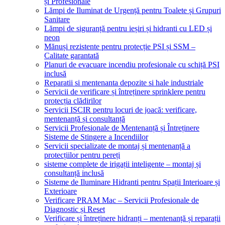
și Profesionale
Lămpi de Iluminat de Urgență pentru Toalete și Grupuri
Sanitare
Lămpi de siguranță pentru ieșiri și hidranti cu LED și
neon
Mănuși rezistente pentru protecție PSI și SSM –
Calitate garantată
Planuri de evacuare incendiu profesionale cu schiță PSI
inclusă
Reparatii si mentenanta depozite si hale industriale
Servicii de verificare și întreținere sprinklere pentru
protecția clădirilor
Servicii ISCIR pentru locuri de joacă: verificare,
mentenanță și consultanță
Servicii Profesionale de Mentenanță și Întreținere
Sisteme de Stingere a Incendiilor
Servicii specializate de montaj și mentenanță a
protecțiilor pentru pereți
sisteme complete de irigații inteligente – montaj și
consultanță inclusă
Sisteme de Iluminare Hidranti pentru Spații Interioare și
Exterioare
Verificare PRAM Mac – Servicii Profesionale de
Diagnostic și Reset
Verificare și întreținere hidranți – mentenanță și reparații