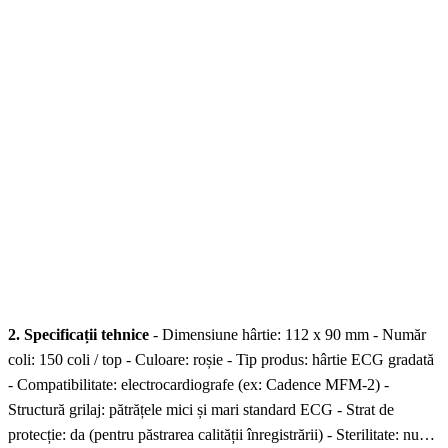
2. Specificații tehnice
- Dimensiune hârtie: 112 x 90 mm - Număr
coli: 150 coli / top - Culoare: roșie - Tip produs: hârtie ECG gradată
- Compatibilitate: electrocardiografe (ex: Cadence MFM-2) -
Structură grilaj: pătrățele mici și mari standard ECG - Strat de
protecție: da (pentru păstrarea calității înregistrării) - Sterilitate: nu