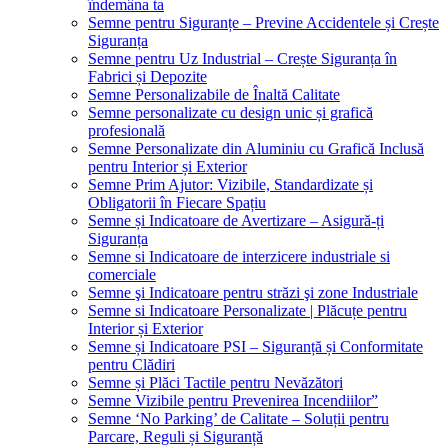
îndemâna ta
Semne pentru Siguranțe – Previne Accidentele și Crește
Siguranța
Semne pentru Uz Industrial – Crește Siguranța în
Fabrici și Depozite
Semne Personalizabile de Înaltă Calitate
Semne personalizate cu design unic și grafică
profesională
Semne Personalizate din Aluminiu cu Grafică Inclusă
pentru Interior și Exterior
Semne Prim Ajutor: Vizibile, Standardizate și
Obligatorii în Fiecare Spațiu
Semne și Indicatoare de Avertizare – Asigură-ți
Siguranța
Semne si Indicatoare de interzicere industriale si
comerciale
Semne şi Indicatoare pentru străzi şi zone Industriale
Semne si Indicatoare Personalizate | Plăcuțe pentru
Interior și Exterior
Semne și Indicatoare PSI – Siguranță și Conformitate
pentru Clădiri
Semne și Plăci Tactile pentru Nevăzători
Semne Vizibile pentru Prevenirea Incendiilor”
Semne ‘No Parking’ de Calitate – Soluții pentru
Parcare, Reguli și Siguranță