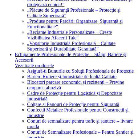
protejează echipa!”
„Plăcuțe de Siguranță Profesionale – Protecție și
Calitate Superioară”
„Produse pentru Parcări: Organizare, Siguranță și
Funcționalitate”
„Reclame Industriale Personalizate – Crește
Vizibilitatea Afacerii Tale”
„Vopsitorie Industrială Profesională – Calitate
Superioară și Durabilitate Garantată”
Echipamente Profesionale de Protecție – Stâlpi, Bariere și
Accesorii
Vezi toate produsele
Asigură-ți Bunurile cu Soluții Profesionale de Protecție
Bariere Rutiere și Industriale de Înaltă Calitate
Blocatori parcare economici și rezistenți – Previne
ocuparea abuzivă
Cadre de Protecție pentru Logistică și Depozitare
Industrială
Colțare și Panouri de Protecție pentru Siguranță
Confecții Metalice Profesionale pentru Construcții și
Industrie
Conuri de semnalizare pentru trafic și șantiere – livrare
rapidă
Conuri de Semnalizare Profesionale – Pentru Șantier și
Industrie