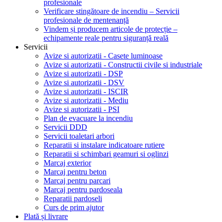
profesionale
Verificare stingătoare de incendiu – Servicii
profesionale de mentenanță
Vindem și producem articole de protecție –
echipamente reale pentru siguranță reală
Servicii
Avize si autorizatii - Casete luminoase
Avize si autorizatii - Constructii civile si industriale
Avize si autorizatii - DSP
Avize si autorizatii - DSV
Avize si autorizatii - ISCIR
Avize si autorizatii - Mediu
Avize si autorizatii - PSI
Plan de evacuare la incendiu
Servicii DDD
Servicii toaletari arbori
Reparatii si instalare indicatoare rutiere
Reparatii si schimbari geamuri si oglinzi
Marcaj exterior
Marcaj pentru beton
Marcaj pentru parcari
Marcaj pentru pardoseala
Reparatii pardoseli
Curs de prim ajutor
Plată și livrare