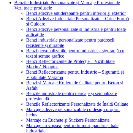
Benzile Industriale Personalizate și Marcaje Profesionale
Vezi toate produsele
Benzi adezive antiderapante pentru interior și exterior
Benzi Adezive Industriale Personalizate – Orice Formă
și Culoare
Benzi adezive personalizate și industriale pentru toate
aplicațiile
Benzi industriale personalizate pentru pardoseli
rezistente și durabile
Benzi personalizabile pentru industrie și siguranță cu
text și semne grafice
Benzi Reflectorizante de Protecție – Vizibilitate
Maximă Noaptea
Benzi Reflectorizante pentru Industrie – Siguranță și
Vizibilitate Maximă
Benzi și Marcaje Rutiere de Calitate pentru Beton și
Asfalt
Benzile industriale pentru marcaje și semnalizare
profesională
Benzile Reflectorizante Personalizate de Înaltă Calitate
Marcaje adezive personalizabile cu design propriu
inclus
Marcaje cu Etichete și Stickere Personalizate
Marcaje cu vopsea pentru drumuri, parcări și hale
industriale