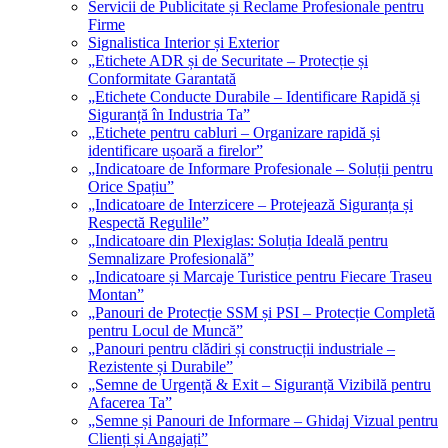
Servicii de Publicitate și Reclame Profesionale pentru
Firme
Signalistica Interior și Exterior
„Etichete ADR și de Securitate – Protecție și
Conformitate Garantată
„Etichete Conducte Durabile – Identificare Rapidă și
Siguranță în Industria Ta”
„Etichete pentru cabluri – Organizare rapidă și
identificare ușoară a firelor”
„Indicatoare de Informare Profesionale – Soluții pentru
Orice Spațiu”
„Indicatoare de Interzicere – Protejează Siguranța și
Respectă Regulile”
„Indicatoare din Plexiglas: Soluția Ideală pentru
Semnalizare Profesională”
„Indicatoare și Marcaje Turistice pentru Fiecare Traseu
Montan”
„Panouri de Protecție SSM și PSI – Protecție Completă
pentru Locul de Muncă”
„Panouri pentru clădiri și construcții industriale –
Rezistente și Durabile”
„Semne de Urgență & Exit – Siguranță Vizibilă pentru
Afacerea Ta”
„Semne și Panouri de Informare – Ghidaj Vizual pentru
Clienți și Angajați”