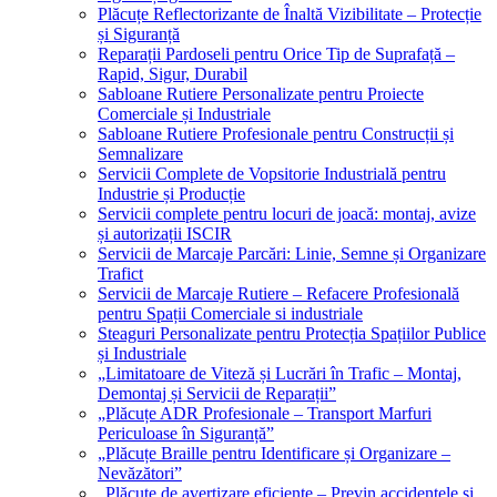
Plăcuțe Reflectorizante de Înaltă Vizibilitate – Protecție
și Siguranță
Reparații Pardoseli pentru Orice Tip de Suprafață –
Rapid, Sigur, Durabil
Sabloane Rutiere Personalizate pentru Proiecte
Comerciale și Industriale
Sabloane Rutiere Profesionale pentru Construcții și
Semnalizare
Servicii Complete de Vopsitorie Industrială pentru
Industrie și Producție
Servicii complete pentru locuri de joacă: montaj, avize
și autorizații ISCIR
Servicii de Marcaje Parcări: Linie, Semne și Organizare
Trafict
Servicii de Marcaje Rutiere – Refacere Profesională
pentru Spații Comerciale si industriale
Steaguri Personalizate pentru Protecția Spațiilor Publice
și Industriale
„Limitatoare de Viteză și Lucrări în Trafic – Montaj,
Demontaj și Servicii de Reparații”
„Plăcuțe ADR Profesionale – Transport Marfuri
Periculoase în Siguranță”
„Plăcuțe Braille pentru Identificare și Organizare –
Nevăzători”
„Plăcuțe de avertizare eficiente – Previn accidentele și