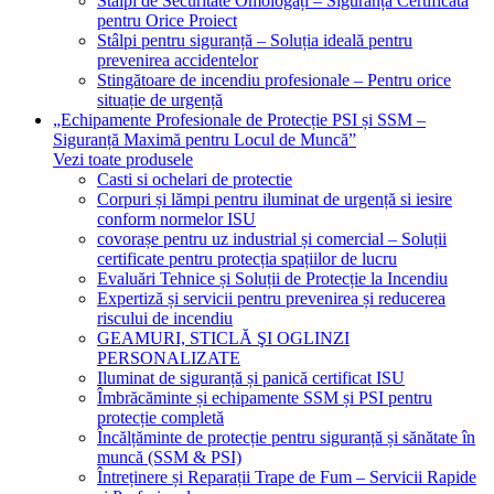
Stâlpi de Securitate Omologați – Siguranță Certificată
pentru Orice Proiect
Stâlpi pentru siguranță – Soluția ideală pentru
prevenirea accidentelor
Stingătoare de incendiu profesionale – Pentru orice
situație de urgență
„Echipamente Profesionale de Protecție PSI și SSM –
Siguranță Maximă pentru Locul de Muncă”
Vezi toate produsele
Casti si ochelari de protectie
Corpuri și lămpi pentru iluminat de urgență si iesire
conform normelor ISU
covorașe pentru uz industrial și comercial – Soluții
certificate pentru protecția spațiilor de lucru
Evaluări Tehnice și Soluții de Protecție la Incendiu
Expertiză și servicii pentru prevenirea și reducerea
riscului de incendiu
GEAMURI, STICLĂ ŞI OGLINZI
PERSONALIZATE
Iluminat de siguranță și panică certificat ISU
Îmbrăcăminte și echipamente SSM și PSI pentru
protecție completă
Încălțăminte de protecție pentru siguranță și sănătate în
muncă (SSM & PSI)
Întreținere și Reparații Trape de Fum – Servicii Rapide