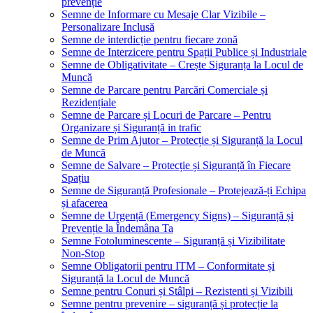
prevenție
Semne de Informare cu Mesaje Clar Vizibile –
Personalizare Inclusă
Semne de interdicție pentru fiecare zonă
Semne de Interzicere pentru Spații Publice și Industriale
Semne de Obligativitate – Crește Siguranța la Locul de
Muncă
Semne de Parcare pentru Parcări Comerciale și
Rezidențiale
Semne de Parcare și Locuri de Parcare – Pentru
Organizare și Siguranță in trafic
Semne de Prim Ajutor – Protecție și Siguranță la Locul
de Muncă
Semne de Salvare – Protecție și Siguranță în Fiecare
Spațiu
Semne de Siguranță Profesionale – Protejează-ți Echipa
și afacerea
Semne de Urgență (Emergency Signs) – Siguranță și
Prevenție la Îndemâna Ta
Semne Fotoluminescente – Siguranță și Vizibilitate
Non-Stop
Semne Obligatorii pentru ITM – Conformitate și
Siguranță la Locul de Muncă
Semne pentru Conuri și Stâlpi – Rezistenti și Vizibili
Semne pentru prevenire – siguranță și protecție la