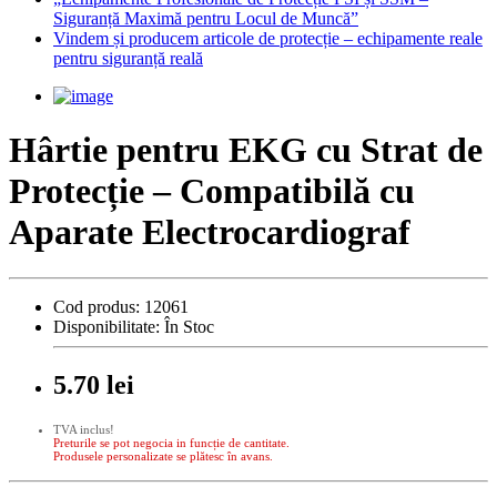
Siguranță Maximă pentru Locul de Muncă”
Vindem și producem articole de protecție – echipamente reale
pentru siguranță reală
Hârtie pentru EKG cu Strat de
Protecție – Compatibilă cu
Aparate Electrocardiograf
Cod produs:
12061
Disponibilitate:
În Stoc
5.70 lei
TVA inclus!
Preturile se pot negocia in funcție de cantitate.
Produsele personalizate se plătesc în avans.