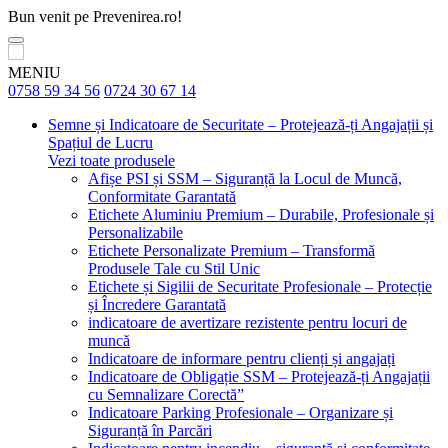
Bun venit pe Prevenirea.ro!
MENIU
0758 59 34 56
0724 30 67 14
Semne și Indicatoare de Securitate – Protejează-ți Angajații și
Spațiul de Lucru
Vezi toate produsele
Afișe PSI și SSM – Siguranță la Locul de Muncă,
Conformitate Garantată
Etichete Aluminiu Premium – Durabile, Profesionale și
Personalizabile
Etichete Personalizate Premium – Transformă
Produsele Tale cu Stil Unic
Etichete și Sigilii de Securitate Profesionale – Protecție
și Încredere Garantată
indicatoare de avertizare rezistente pentru locuri de
muncă
Indicatoare de informare pentru clienți și angajați
Indicatoare de Obligație SSM – Protejează-ți Angajații
cu Semnalizare Corectă”
Indicatoare Parking Profesionale – Organizare și
Siguranță în Parcări