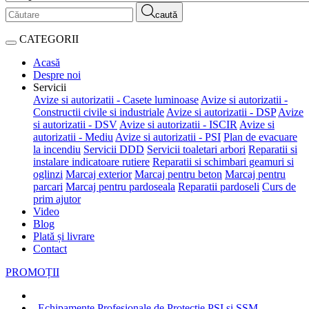
caută
CATEGORII
Acasă
Despre noi
Servicii
Avize si autorizatii - Casete luminoase
Avize si autorizatii -
Constructii civile si industriale
Avize si autorizatii - DSP
Avize
si autorizatii - DSV
Avize si autorizatii - ISCIR
Avize si
autorizatii - Mediu
Avize si autorizatii - PSI
Plan de evacuare
la incendiu
Servicii DDD
Servicii toaletari arbori
Reparatii si
instalare indicatoare rutiere
Reparatii si schimbari geamuri si
oglinzi
Marcaj exterior
Marcaj pentru beton
Marcaj pentru
parcari
Marcaj pentru pardoseala
Reparatii pardoseli
Curs de
prim ajutor
Video
Blog
Plată și livrare
Contact
PROMOȚII
„Echipamente Profesionale de Protecție PSI și SSM –