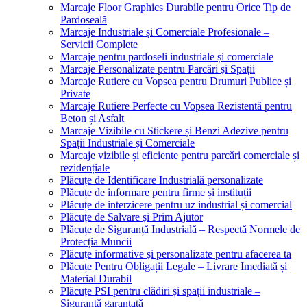
Marcaje Floor Graphics Durabile pentru Orice Tip de
Pardoseală
Marcaje Industriale și Comerciale Profesionale –
Servicii Complete
Marcaje pentru pardoseli industriale și comerciale
Marcaje Personalizate pentru Parcări și Spații
Marcaje Rutiere cu Vopsea pentru Drumuri Publice și
Private
Marcaje Rutiere Perfecte cu Vopsea Rezistentă pentru
Beton și Asfalt
Marcaje Vizibile cu Stickere și Benzi Adezive pentru
Spații Industriale și Comerciale
Marcaje vizibile și eficiente pentru parcări comerciale și
rezidențiale
Plăcuțe de Identificare Industrială personalizate
Plăcuțe de informare pentru firme și instituții
Plăcuțe de interzicere pentru uz industrial și comercial
Plăcuțe de Salvare și Prim Ajutor
Plăcuțe de Siguranță Industrială – Respectă Normele de
Protecția Muncii
Plăcuțe informative și personalizate pentru afacerea ta
Plăcuțe Pentru Obligații Legale – Livrare Imediată și
Material Durabil
Plăcuțe PSI pentru clădiri și spații industriale –
Siguranță garantată