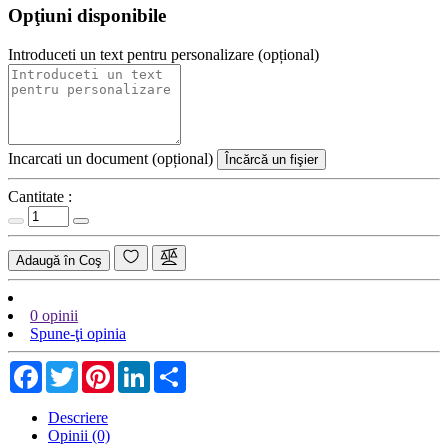
Opţiuni disponibile
Introduceti un text pentru personalizare (opțional)
Incarcati un document (opțional)
Încărcă un fişier
Cantitate :
Adaugă în Coş
0 opinii
Spune-ţi opinia
Facebook
Twitter
Pinterest
LinkedIn
Share
Descriere
Opinii (0)