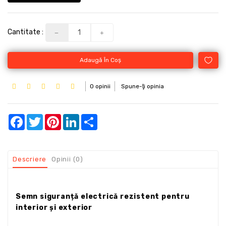
Cantitate :
Adaugă În Coş
0 opinii
Spune-ţi opinia
Facebook
Twitter
Pinterest
LinkedIn
Share
Descriere
Opinii (0)
Semn siguranță electrică rezistent pentru
interior și exterior