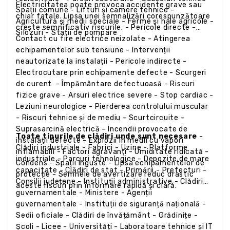
Electricitatea poate provoca accidente grave sau
Spații comune - Lifturi și camere tehnice -
chiar fatale. Lipsa unei semnalizări corespunzătoare
Agricultură și medii speciale - Ferme și hale agricole -
crește semnificativ riscurile. - Pericole directe -
Silozuri - Stații de pompare
Contact cu fire electrice neizolate - Atingerea
echipamentelor sub tensiune - Intervenții
neautorizate la instalații - Pericole indirecte -
Electrocutare prin echipamente defecte - Scurgeri
de curent - Împământare defectuoasă - Riscuri
fizice grave - Arsuri electrice severe - Stop cardiac -
Leziuni neurologice - Pierderea controlului muscular
- Riscuri tehnice și de mediu - Scurtcircuite -
Suprasarcină electrică - Incendii provocate de
Toate tipurile de clădiri unde sunt necesare
-
instalații defecte - Explozii în medii cu vapori
Clădiri industriale - Fabrici - Uzine - Platforme
inflamabili - Factori agravanți - Umiditate ridicată -
industriale - Parcuri tehnologice - Depozite de mare
Condens - Spații înguste - Lipsa echipamentelor de
capacitate - Clădiri de stat - Primării - Prefecturi -
protecție - Semnele de avertizare reduc drastic
Consilii județene - Instituții administrative - Clădiri
aceste riscuri prin informare rapidă și clară.
guvernamentale - Ministere - Agenții
guvernamentale - Instituții de siguranță națională -
Sedii oficiale - Clădiri de învățământ - Grădinițe -
Școli - Licee - Universități - Laboratoare tehnice și IT