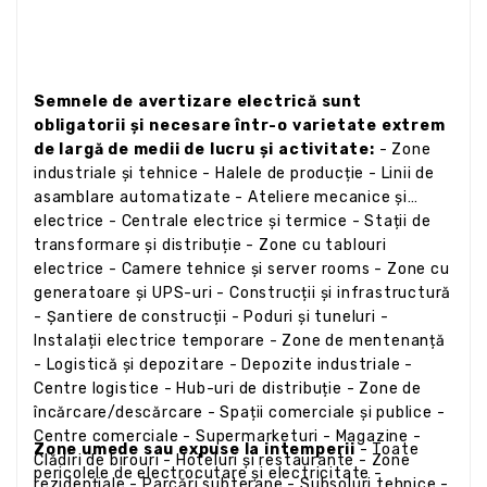
Semnele de avertizare electrică sunt
obligatorii și necesare într-o varietate extrem
de largă de medii de lucru și activitate:
- Zone
industriale și tehnice - Halele de producție - Linii de
asamblare automatizate - Ateliere mecanice și
electrice - Centrale electrice și termice - Stații de
transformare și distribuție - Zone cu tablouri
electrice - Camere tehnice și server rooms - Zone cu
generatoare și UPS-uri - Construcții și infrastructură
- Șantiere de construcții - Poduri și tuneluri -
Instalații electrice temporare - Zone de mentenanță
- Logistică și depozitare - Depozite industriale -
Centre logistice - Hub-uri de distribuție - Zone de
încărcare/descărcare - Spații comerciale și publice -
Centre comerciale - Supermarketuri - Magazine -
Zone umede sau expuse la intemperii
- Toate
Clădiri de birouri - Hoteluri și restaurante - Zone
pericolele de electrocutare și electricitate -
rezidențiale - Parcări subterane - Subsoluri tehnice -