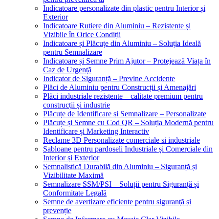
Indicatoare personalizate din plastic pentru Interior și
Exterior
Indicatoare Rutiere din Aluminiu – Rezistente și
Vizibile în Orice Condiții
Indicatoare și Plăcuțe din Aluminiu – Soluția Ideală
pentru Semnalizare
Indicatoare și Semne Prim Ajutor – Protejează Viața în
Caz de Urgență
Indicator de Siguranță – Previne Accidente
Plăci de Aluminiu pentru Construcții și Amenajări
Plăci industriale rezistente – calitate premium pentru
construcții și industrie
Plăcuțe de Identificare și Semnalizare – Personalizate
Plăcuțe și Semne cu Cod QR – Soluția Modernă pentru
Identificare și Marketing Interactiv
Reclame 3D Personalizate comerciale si industriale
Sabloane pentru pardoseli Industriale și Comerciale din
Interior și Exterior
Semnalistică Durabilă din Aluminiu – Siguranță și
Vizibilitate Maximă
Semnalizare SSM/PSI – Soluții pentru Siguranță și
Conformitate Legală
Semne de avertizare eficiente pentru siguranță și
prevenție