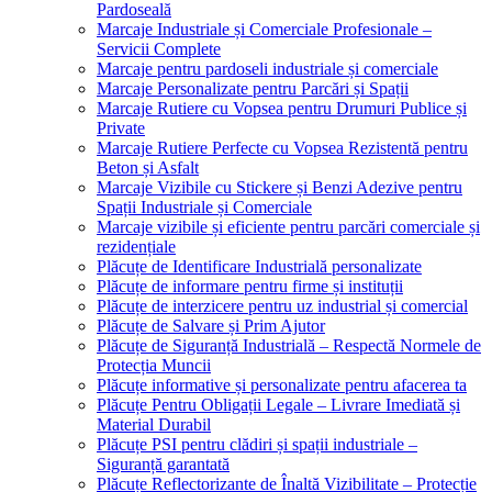
Pardoseală
Marcaje Industriale și Comerciale Profesionale –
Servicii Complete
Marcaje pentru pardoseli industriale și comerciale
Marcaje Personalizate pentru Parcări și Spații
Marcaje Rutiere cu Vopsea pentru Drumuri Publice și
Private
Marcaje Rutiere Perfecte cu Vopsea Rezistentă pentru
Beton și Asfalt
Marcaje Vizibile cu Stickere și Benzi Adezive pentru
Spații Industriale și Comerciale
Marcaje vizibile și eficiente pentru parcări comerciale și
rezidențiale
Plăcuțe de Identificare Industrială personalizate
Plăcuțe de informare pentru firme și instituții
Plăcuțe de interzicere pentru uz industrial și comercial
Plăcuțe de Salvare și Prim Ajutor
Plăcuțe de Siguranță Industrială – Respectă Normele de
Protecția Muncii
Plăcuțe informative și personalizate pentru afacerea ta
Plăcuțe Pentru Obligații Legale – Livrare Imediată și
Material Durabil
Plăcuțe PSI pentru clădiri și spații industriale –
Siguranță garantată
Plăcuțe Reflectorizante de Înaltă Vizibilitate – Protecție