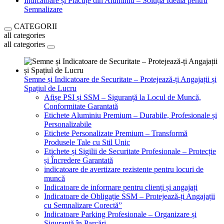
Indicatoare și Plăcuțe din Aluminiu – Soluția Ideală pentru
Semnalizare
CATEGORII
all categories
all categories
Semne și Indicatoare de Securitate – Protejează-ți Angajații și
Spațiul de Lucru
Afișe PSI și SSM – Siguranță la Locul de Muncă,
Conformitate Garantată
Etichete Aluminiu Premium – Durabile, Profesionale și
Personalizabile
Etichete Personalizate Premium – Transformă
Produsele Tale cu Stil Unic
Etichete și Sigilii de Securitate Profesionale – Protecție
și Încredere Garantată
indicatoare de avertizare rezistente pentru locuri de
muncă
Indicatoare de informare pentru clienți și angajați
Indicatoare de Obligație SSM – Protejează-ți Angajații
cu Semnalizare Corectă”
Indicatoare Parking Profesionale – Organizare și
Siguranță în Parcări