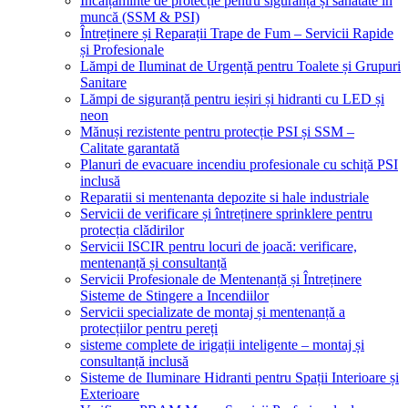
Încălțăminte de protecție pentru siguranță și sănătate în
muncă (SSM & PSI)
Întreținere și Reparații Trape de Fum – Servicii Rapide
și Profesionale
Lămpi de Iluminat de Urgență pentru Toalete și Grupuri
Sanitare
Lămpi de siguranță pentru ieșiri și hidranti cu LED și
neon
Mănuși rezistente pentru protecție PSI și SSM –
Calitate garantată
Planuri de evacuare incendiu profesionale cu schiță PSI
inclusă
Reparatii si mentenanta depozite si hale industriale
Servicii de verificare și întreținere sprinklere pentru
protecția clădirilor
Servicii ISCIR pentru locuri de joacă: verificare,
mentenanță și consultanță
Servicii Profesionale de Mentenanță și Întreținere
Sisteme de Stingere a Incendiilor
Servicii specializate de montaj și mentenanță a
protecțiilor pentru pereți
sisteme complete de irigații inteligente – montaj și
consultanță inclusă
Sisteme de Iluminare Hidranti pentru Spații Interioare și
Exterioare