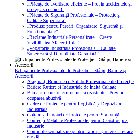
„Plăcuțe de avertizare eficiente – Previn accidentele și
protejează echipa!”
„Plăcuțe de Siguranță Profesionale – Protecție și
Calitate Superioară”
„Produse pentru Parcări: Organizare, Siguranță și
Funcționalitate”
„Reclame Industriale Personalizate – Crește
Vizibilitatea Afacerii Tale”
„Vopsitorie Industrială Profesională – Calitate
Superioară și Durabilitate Garantată”
Echipamente Profesionale de Protecție – Stâlpi, Bariere și
Accesorii
Asigură-ți Bunurile cu Soluții Profesionale de Protecție
Bariere Rutiere și Industriale de Înaltă Calitate
Blocatori parcare economici și rezistenți – Previne
ocuparea abuzivă
Cadre de Protecție pentru Logistică și Depozitare
Industrială
Colțare și Panouri de Protecție pentru Siguranță
Confecții Metalice Profesionale pentru Construcții și
Industrie
Conuri de semnalizare pentru trafic și șantiere – livrare
rapidă