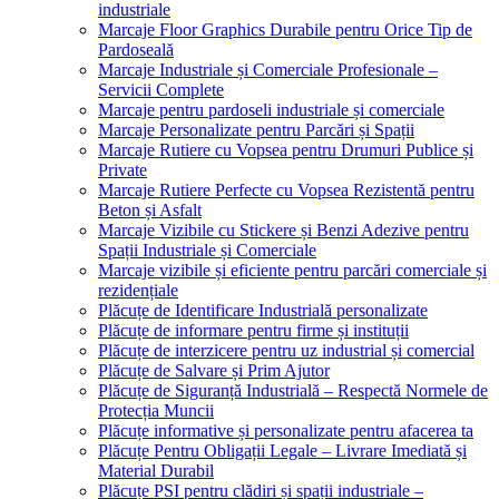
industriale
Marcaje Floor Graphics Durabile pentru Orice Tip de
Pardoseală
Marcaje Industriale și Comerciale Profesionale –
Servicii Complete
Marcaje pentru pardoseli industriale și comerciale
Marcaje Personalizate pentru Parcări și Spații
Marcaje Rutiere cu Vopsea pentru Drumuri Publice și
Private
Marcaje Rutiere Perfecte cu Vopsea Rezistentă pentru
Beton și Asfalt
Marcaje Vizibile cu Stickere și Benzi Adezive pentru
Spații Industriale și Comerciale
Marcaje vizibile și eficiente pentru parcări comerciale și
rezidențiale
Plăcuțe de Identificare Industrială personalizate
Plăcuțe de informare pentru firme și instituții
Plăcuțe de interzicere pentru uz industrial și comercial
Plăcuțe de Salvare și Prim Ajutor
Plăcuțe de Siguranță Industrială – Respectă Normele de
Protecția Muncii
Plăcuțe informative și personalizate pentru afacerea ta
Plăcuțe Pentru Obligații Legale – Livrare Imediată și
Material Durabil
Plăcuțe PSI pentru clădiri și spații industriale –