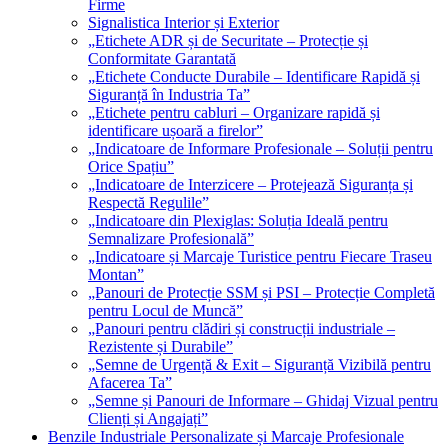
Firme
Signalistica Interior și Exterior
„Etichete ADR și de Securitate – Protecție și
Conformitate Garantată
„Etichete Conducte Durabile – Identificare Rapidă și
Siguranță în Industria Ta”
„Etichete pentru cabluri – Organizare rapidă și
identificare ușoară a firelor”
„Indicatoare de Informare Profesionale – Soluții pentru
Orice Spațiu”
„Indicatoare de Interzicere – Protejează Siguranța și
Respectă Regulile”
„Indicatoare din Plexiglas: Soluția Ideală pentru
Semnalizare Profesională”
„Indicatoare și Marcaje Turistice pentru Fiecare Traseu
Montan”
„Panouri de Protecție SSM și PSI – Protecție Completă
pentru Locul de Muncă”
„Panouri pentru clădiri și construcții industriale –
Rezistente și Durabile”
„Semne de Urgență & Exit – Siguranță Vizibilă pentru
Afacerea Ta”
„Semne și Panouri de Informare – Ghidaj Vizual pentru
Clienți și Angajați”
Benzile Industriale Personalizate și Marcaje Profesionale