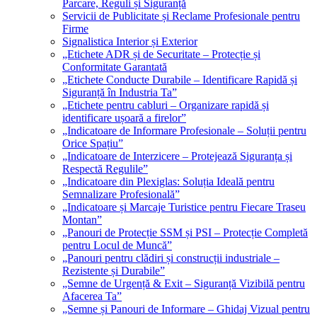
Parcare, Reguli și Siguranță
Servicii de Publicitate și Reclame Profesionale pentru
Firme
Signalistica Interior și Exterior
„Etichete ADR și de Securitate – Protecție și
Conformitate Garantată
„Etichete Conducte Durabile – Identificare Rapidă și
Siguranță în Industria Ta”
„Etichete pentru cabluri – Organizare rapidă și
identificare ușoară a firelor”
„Indicatoare de Informare Profesionale – Soluții pentru
Orice Spațiu”
„Indicatoare de Interzicere – Protejează Siguranța și
Respectă Regulile”
„Indicatoare din Plexiglas: Soluția Ideală pentru
Semnalizare Profesională”
„Indicatoare și Marcaje Turistice pentru Fiecare Traseu
Montan”
„Panouri de Protecție SSM și PSI – Protecție Completă
pentru Locul de Muncă”
„Panouri pentru clădiri și construcții industriale –
Rezistente și Durabile”
„Semne de Urgență & Exit – Siguranță Vizibilă pentru
Afacerea Ta”
„Semne și Panouri de Informare – Ghidaj Vizual pentru