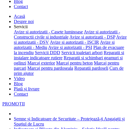
Blog
Contact
Acasă
Despre noi
Servicii
Avize si autorizatii - Casete luminoase
Avize si autorizatii -
Constructii civile si industriale
Avize si autorizatii - DSP
Avize
si autorizatii - DSV
Avize si autorizatii - ISCIR
Avize si
autorizatii - Mediu
Avize si autorizatii - PSI
Plan de evacuare
la incendiu
Servicii DDD
Servicii toaletari arbori
Reparatii si
instalare indicatoare rutiere
Reparatii si schimbari geamuri si
oglinzi
Marcaj exterior
Marcaj pentru beton
Marcaj pentru
parcari
Marcaj pentru pardoseala
Reparatii pardoseli
Curs de
prim ajutor
Video
Blog
Plată și livrare
Contact
PROMOȚII
Semne și Indicatoare de Securitate – Protejează-ți Angajații și
Spațiul de Lucru