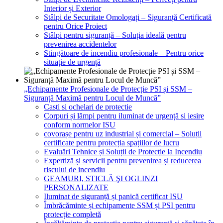
Interior și Exterior
Stâlpi de Securitate Omologați – Siguranță Certificată
pentru Orice Proiect
Stâlpi pentru siguranță – Soluția ideală pentru
prevenirea accidentelor
Stingătoare de incendiu profesionale – Pentru orice
situație de urgență
„Echipamente Profesionale de Protecție PSI și SSM –
Siguranță Maximă pentru Locul de Muncă”
Casti si ochelari de protectie
Corpuri și lămpi pentru iluminat de urgență si iesire
conform normelor ISU
covorașe pentru uz industrial și comercial – Soluții
certificate pentru protecția spațiilor de lucru
Evaluări Tehnice și Soluții de Protecție la Incendiu
Expertiză și servicii pentru prevenirea și reducerea
riscului de incendiu
GEAMURI, STICLĂ ŞI OGLINZI
PERSONALIZATE
Iluminat de siguranță și panică certificat ISU
Îmbrăcăminte și echipamente SSM și PSI pentru
protecție completă