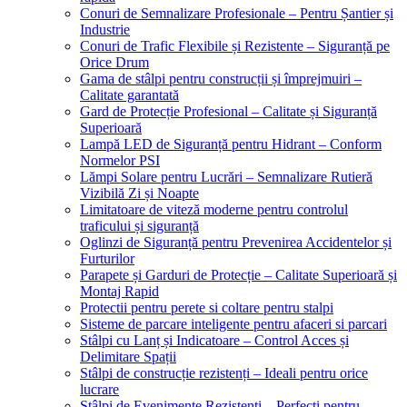
Conuri de Semnalizare Profesionale – Pentru Șantier și
Industrie
Conuri de Trafic Flexibile și Rezistente – Siguranță pe
Orice Drum
Gama de stâlpi pentru construcții și împrejmuiri –
Calitate garantată
Gard de Protecție Profesional – Calitate și Siguranță
Superioară
Lampă LED de Siguranță pentru Hidrant – Conform
Normelor PSI
Lămpi Solare pentru Lucrări – Semnalizare Rutieră
Vizibilă Zi și Noapte
Limitatoare de viteză moderne pentru controlul
traficului și siguranță
Oglinzi de Siguranță pentru Prevenirea Accidentelor și
Furturilor
Parapete și Garduri de Protecție – Calitate Superioară și
Montaj Rapid
Protectii pentru perete si coltare pentru stalpi
Sisteme de parcare inteligente pentru afaceri si parcari
Stâlpi cu Lanț și Indicatoare – Control Acces și
Delimitare Spații
Stâlpi de construcție rezistenți – Ideali pentru orice
lucrare
Stâlpi de Evenimente Rezistenți – Perfecți pentru