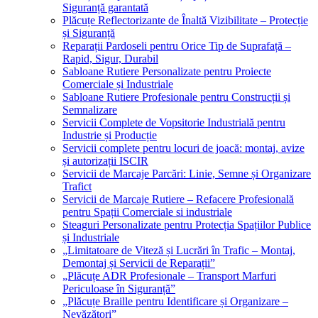
Siguranță garantată
Plăcuțe Reflectorizante de Înaltă Vizibilitate – Protecție
și Siguranță
Reparații Pardoseli pentru Orice Tip de Suprafață –
Rapid, Sigur, Durabil
Sabloane Rutiere Personalizate pentru Proiecte
Comerciale și Industriale
Sabloane Rutiere Profesionale pentru Construcții și
Semnalizare
Servicii Complete de Vopsitorie Industrială pentru
Industrie și Producție
Servicii complete pentru locuri de joacă: montaj, avize
și autorizații ISCIR
Servicii de Marcaje Parcări: Linie, Semne și Organizare
Trafict
Servicii de Marcaje Rutiere – Refacere Profesională
pentru Spații Comerciale si industriale
Steaguri Personalizate pentru Protecția Spațiilor Publice
și Industriale
„Limitatoare de Viteză și Lucrări în Trafic – Montaj,
Demontaj și Servicii de Reparații”
„Plăcuțe ADR Profesionale – Transport Marfuri
Periculoase în Siguranță”
„Plăcuțe Braille pentru Identificare și Organizare –
Nevăzători”