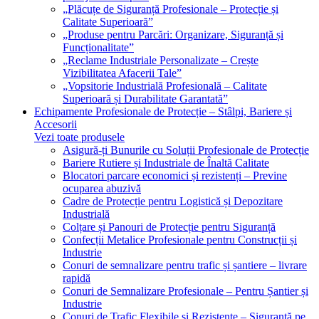
„Plăcuțe de Siguranță Profesionale – Protecție și
Calitate Superioară”
„Produse pentru Parcări: Organizare, Siguranță și
Funcționalitate”
„Reclame Industriale Personalizate – Crește
Vizibilitatea Afacerii Tale”
„Vopsitorie Industrială Profesională – Calitate
Superioară și Durabilitate Garantată”
Echipamente Profesionale de Protecție – Stâlpi, Bariere și
Accesorii
Vezi toate produsele
Asigură-ți Bunurile cu Soluții Profesionale de Protecție
Bariere Rutiere și Industriale de Înaltă Calitate
Blocatori parcare economici și rezistenți – Previne
ocuparea abuzivă
Cadre de Protecție pentru Logistică și Depozitare
Industrială
Colțare și Panouri de Protecție pentru Siguranță
Confecții Metalice Profesionale pentru Construcții și
Industrie
Conuri de semnalizare pentru trafic și șantiere – livrare
rapidă
Conuri de Semnalizare Profesionale – Pentru Șantier și
Industrie
Conuri de Trafic Flexibile și Rezistente – Siguranță pe