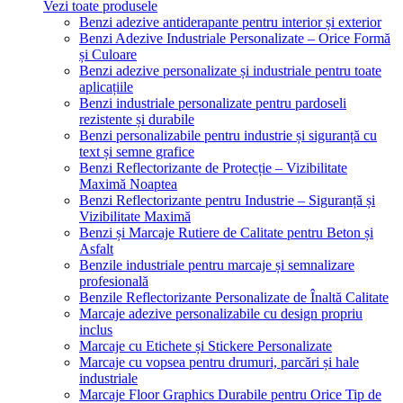
Vezi toate produsele
Benzi adezive antiderapante pentru interior și exterior
Benzi Adezive Industriale Personalizate – Orice Formă
și Culoare
Benzi adezive personalizate și industriale pentru toate
aplicațiile
Benzi industriale personalizate pentru pardoseli
rezistente și durabile
Benzi personalizabile pentru industrie și siguranță cu
text și semne grafice
Benzi Reflectorizante de Protecție – Vizibilitate
Maximă Noaptea
Benzi Reflectorizante pentru Industrie – Siguranță și
Vizibilitate Maximă
Benzi și Marcaje Rutiere de Calitate pentru Beton și
Asfalt
Benzile industriale pentru marcaje și semnalizare
profesională
Benzile Reflectorizante Personalizate de Înaltă Calitate
Marcaje adezive personalizabile cu design propriu
inclus
Marcaje cu Etichete și Stickere Personalizate
Marcaje cu vopsea pentru drumuri, parcări și hale
industriale
Marcaje Floor Graphics Durabile pentru Orice Tip de