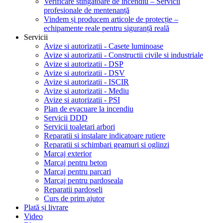
Verificare stingătoare de incendiu – Servicii
profesionale de mentenanță
Vindem și producem articole de protecție –
echipamente reale pentru siguranță reală
Servicii
Avize si autorizatii - Casete luminoase
Avize si autorizatii - Constructii civile si industriale
Avize si autorizatii - DSP
Avize si autorizatii - DSV
Avize si autorizatii - ISCIR
Avize si autorizatii - Mediu
Avize si autorizatii - PSI
Plan de evacuare la incendiu
Servicii DDD
Servicii toaletari arbori
Reparatii si instalare indicatoare rutiere
Reparatii si schimbari geamuri si oglinzi
Marcaj exterior
Marcaj pentru beton
Marcaj pentru parcari
Marcaj pentru pardoseala
Reparatii pardoseli
Curs de prim ajutor
Plată și livrare
Video