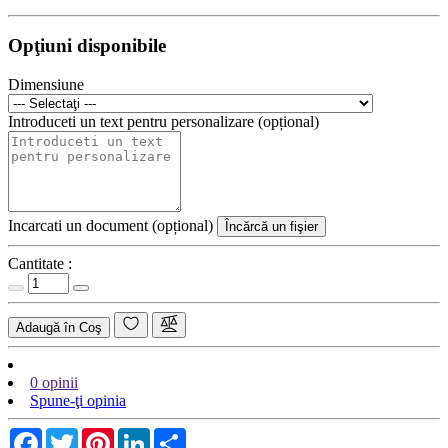
Opţiuni disponibile
Dimensiune
Introduceti un text pentru personalizare (opțional)
Incarcati un document (opțional)
Încărcă un fişier
Cantitate :
Adaugă în Coş
0 opinii
Spune-ţi opinia
Facebook
Twitter
Pinterest
LinkedIn
Share