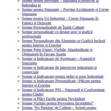
Semne pentru prevenire – siguranță și protecție la
îndemâna ta
Semne pentru Siguranțe – Previne Accidentele și Crește
Siguranța
Semne pentru Uz Industrial – Crește Siguranța în
Fabrici și Depozite
Semne Personalizabile de Înaltă Calitate
Semne personalizate cu design unic și grafică
profesională
Semne Personalizate din Aluminiu cu Grafică Inclusă
pentru Interior și Exterior
Semne Prim Ajutor: Vizibile, Standardizate și
Obligatorii în Fiecare Spațiu
Semne și Indicatoare de Avertizare – Asigură-ți
Siguranța
Semne si Indicatoare de interzicere industriale si
comerciale
Semne şi Indicatoare pentru străzi şi zone Industriale
Semne si Indicatoare Personalizate | Plăcuțe pentru
Interior și Exterior
Semne și Indicatoare PSI – Siguranță și Conformitate
pentru Clădiri
Semne și Plăci Tactile pentru Nevăzători
Semne Vizibile pentru Prevenirea Incendiilor”
Semne ‘No Parking’ de Calitate – Soluții pentru