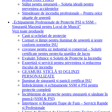
Stâlpi pentru siguranță – Soluția ideală pentru
prevenirea accidentelor
Stingătoare de incendiu profesionale – Pentru orice
situație de urgență
„Echipamente Profesionale de Protecție PSI și SSM –
Siguranță Maximă pentru Locul de Muncă”
Vezi toate produsele
Casti si ochelari de protectie
Corpuri și lămpi pentru iluminat de urgență si iesire
conform normelor ISU
covorașe pentru uz industrial și comercial – Soluții
certificate pentru protecția spațiilor de lucru
Evaluări Tehnice și Soluții de Protecție la Incendiu
Expertiză și servicii pentru prevenirea și reducerea
riscului de incendiu
GEAMURI, STICLĂ ŞI OGLINZI
PERSONALIZATE
Iluminat de siguranță și panică certificat ISU
Îmbrăcăminte și echipamente SSM și PSI pentru
protecție completă
Încălțăminte de protecție pentru siguranță și sănătate în
muncă (SSM & PSI)
Întreținere și Reparații Trape de Fum – Servicii Rapide
și Profesionale