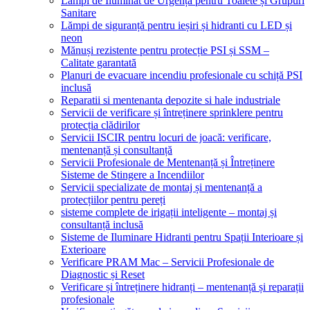
Lămpi de Iluminat de Urgență pentru Toalete și Grupuri
Sanitare
Lămpi de siguranță pentru ieșiri și hidranti cu LED și
neon
Mănuși rezistente pentru protecție PSI și SSM –
Calitate garantată
Planuri de evacuare incendiu profesionale cu schiță PSI
inclusă
Reparatii si mentenanta depozite si hale industriale
Servicii de verificare și întreținere sprinklere pentru
protecția clădirilor
Servicii ISCIR pentru locuri de joacă: verificare,
mentenanță și consultanță
Servicii Profesionale de Mentenanță și Întreținere
Sisteme de Stingere a Incendiilor
Servicii specializate de montaj și mentenanță a
protecțiilor pentru pereți
sisteme complete de irigații inteligente – montaj și
consultanță inclusă
Sisteme de Iluminare Hidranti pentru Spații Interioare și
Exterioare
Verificare PRAM Mac – Servicii Profesionale de
Diagnostic și Reset
Verificare și întreținere hidranți – mentenanță și reparații
profesionale