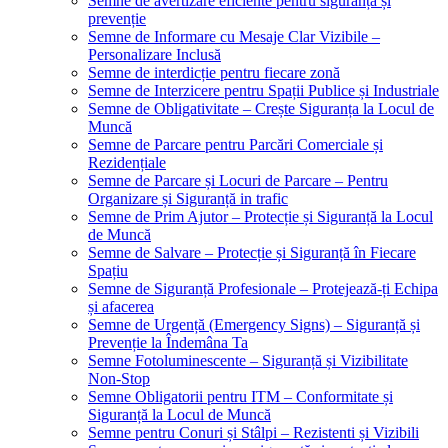
Semne de avertizare eficiente pentru siguranță și
prevenție
Semne de Informare cu Mesaje Clar Vizibile –
Personalizare Inclusă
Semne de interdicție pentru fiecare zonă
Semne de Interzicere pentru Spații Publice și Industriale
Semne de Obligativitate – Crește Siguranța la Locul de
Muncă
Semne de Parcare pentru Parcări Comerciale și
Rezidențiale
Semne de Parcare și Locuri de Parcare – Pentru
Organizare și Siguranță in trafic
Semne de Prim Ajutor – Protecție și Siguranță la Locul
de Muncă
Semne de Salvare – Protecție și Siguranță în Fiecare
Spațiu
Semne de Siguranță Profesionale – Protejează-ți Echipa
și afacerea
Semne de Urgență (Emergency Signs) – Siguranță și
Prevenție la Îndemâna Ta
Semne Fotoluminescente – Siguranță și Vizibilitate
Non-Stop
Semne Obligatorii pentru ITM – Conformitate și
Siguranță la Locul de Muncă
Semne pentru Conuri și Stâlpi – Rezistenti și Vizibili