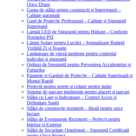
Orice Drum
Gama de stâlpi pentru construcții și împrejmuiri –
Calitate garantată
Gard de Protecție Profesional – Calitate și Siguranță
Superioară
Lampă LED de Siguranță pentru Hidrant – Conform
Normelor PSI
Lămpi Solare pentru Lucrări – Semnalizare Rutieră
Vizibilă Zi și Noapte
Limitatoare de viteză moderne pentru controlul
traficului și siguranță
Oglinzi de Siguranță pentru Prevenirea Accidentelor și
Furturilor
Parapete și Garduri de Protecție – Calitate Superioară și
Montaj Rapid
Protectii pentru perete si coltare pentru stalpi
Sisteme de parcare inteligente pentru afaceri si parcari
Stâlpi cu Lanț și Indicatoare – Control Acces și
Delimitare Spații
Stâlpi de construcție rezistenți – Ideali pentru orice
lucrare
Stâlpi de Evenimente Rezistenți – Perfecți pentru
Interior și Exterior
Stâlpi de Securitate Omologați – Siguranță Certificată
pentru Orice Proiect