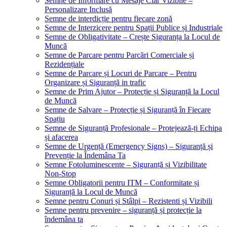
Semne de Informare cu Mesaje Clar Vizibile –
Personalizare Inclusă
Semne de interdicție pentru fiecare zonă
Semne de Interzicere pentru Spații Publice și Industriale
Semne de Obligativitate – Crește Siguranța la Locul de
Muncă
Semne de Parcare pentru Parcări Comerciale și
Rezidențiale
Semne de Parcare și Locuri de Parcare – Pentru
Organizare și Siguranță in trafic
Semne de Prim Ajutor – Protecție și Siguranță la Locul
de Muncă
Semne de Salvare – Protecție și Siguranță în Fiecare
Spațiu
Semne de Siguranță Profesionale – Protejează-ți Echipa
și afacerea
Semne de Urgență (Emergency Signs) – Siguranță și
Prevenție la Îndemâna Ta
Semne Fotoluminescente – Siguranță și Vizibilitate
Non-Stop
Semne Obligatorii pentru ITM – Conformitate și
Siguranță la Locul de Muncă
Semne pentru Conuri și Stâlpi – Rezistenti și Vizibili
Semne pentru prevenire – siguranță și protecție la
îndemâna ta