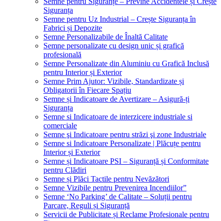
Semne pentru Siguranțe – Previne Accidentele și Crește
Siguranța
Semne pentru Uz Industrial – Crește Siguranța în
Fabrici și Depozite
Semne Personalizabile de Înaltă Calitate
Semne personalizate cu design unic și grafică
profesională
Semne Personalizate din Aluminiu cu Grafică Inclusă
pentru Interior și Exterior
Semne Prim Ajutor: Vizibile, Standardizate și
Obligatorii în Fiecare Spațiu
Semne și Indicatoare de Avertizare – Asigură-ți
Siguranța
Semne si Indicatoare de interzicere industriale si
comerciale
Semne şi Indicatoare pentru străzi şi zone Industriale
Semne si Indicatoare Personalizate | Plăcuțe pentru
Interior și Exterior
Semne și Indicatoare PSI – Siguranță și Conformitate
pentru Clădiri
Semne și Plăci Tactile pentru Nevăzători
Semne Vizibile pentru Prevenirea Incendiilor”
Semne ‘No Parking’ de Calitate – Soluții pentru
Parcare, Reguli și Siguranță
Servicii de Publicitate și Reclame Profesionale pentru