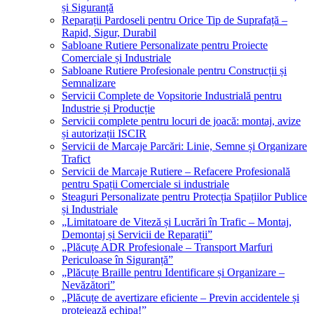
și Siguranță
Reparații Pardoseli pentru Orice Tip de Suprafață –
Rapid, Sigur, Durabil
Sabloane Rutiere Personalizate pentru Proiecte
Comerciale și Industriale
Sabloane Rutiere Profesionale pentru Construcții și
Semnalizare
Servicii Complete de Vopsitorie Industrială pentru
Industrie și Producție
Servicii complete pentru locuri de joacă: montaj, avize
și autorizații ISCIR
Servicii de Marcaje Parcări: Linie, Semne și Organizare
Trafict
Servicii de Marcaje Rutiere – Refacere Profesională
pentru Spații Comerciale si industriale
Steaguri Personalizate pentru Protecția Spațiilor Publice
și Industriale
„Limitatoare de Viteză și Lucrări în Trafic – Montaj,
Demontaj și Servicii de Reparații”
„Plăcuțe ADR Profesionale – Transport Marfuri
Periculoase în Siguranță”
„Plăcuțe Braille pentru Identificare și Organizare –
Nevăzători”
„Plăcuțe de avertizare eficiente – Previn accidentele și
protejează echipa!”