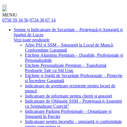
MENIU
0758 59 34 56
0724 30 67 14
Semne și Indicatoare de Securitate – Protejează-ți Angajații și
Spațiul de Lucru
Vezi toate produsele
Afișe PSI și SSM – Siguranță la Locul de Muncă,
Conformitate Garantată
Etichete Aluminiu Premium – Durabile, Profesionale și
Personalizabile
Etichete Personalizate Premium – Transformă
Produsele Tale cu Stil Unic
Etichete și Sigilii de Securitate Profesionale – Protecție
și Încredere Garantată
indicatoare de avertizare rezistente pentru locuri de
muncă
Indicatoare de informare pentru clienți și angajați
Indicatoare de Obligație SSM – Protejează-ți Angajații
cu Semnalizare Corectă”
Indicatoare Parking Profesionale – Organizare și
Siguranță în Parcări
Indicatoare pentru incendiu – siguranță și conformitate
pentru prevenirea ta