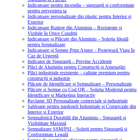
Indicatoare pentru incendiu – siguranță și conformitate
pentru prevenirea ta
Indicatoare personalizate din plastic pentru Interior și
Exterior
Indicatoare Rutiere din Aluminiu – Rezistente și
Vizibile în Orice Condiții
Indicatoare și Plăcuțe din Aluminiu – Soluția Ideală
pentru Semnalizare
Indicatoare și Semne Prim Ajutor – Protejează Viața în
Caz de Urgență
Indicator de Siguranță – Previne Accidente
Plăci de Aluminiu pentru Construcții și Amenajări
Plăci industriale rezistente – calitate premium pentru
construcții și industrie
Plăcuțe de Identificare și Semnalizare – Personalizate
Plăcuțe și Semne cu Cod QR – Soluția Modernă pentru
Identificare și Marketing Interactiv
Reclame 3D Personalizate comerciale si industriale
Sabloane pentru pardoseli Industriale și Comerciale din
Interior și Exterior
Semnalistică Durabilă din Aluminiu – Siguranță și
Vizibilitate Maximă
Semnalizare SSM/PSI – Soluții pentru Siguranță și
Conformitate Legală