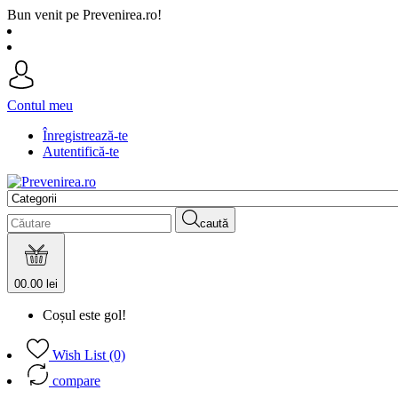
Bun venit pe Prevenirea.ro!
Contul meu
Înregistrează-te
Autentifică-te
caută
0
0.00 lei
Coșul este gol!
Wish List (0)
compare