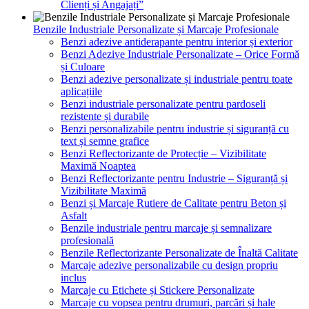
Clienți și Angajați”
Benzile Industriale Personalizate și Marcaje Profesionale
Benzi adezive antiderapante pentru interior și exterior
Benzi Adezive Industriale Personalizate – Orice Formă
și Culoare
Benzi adezive personalizate și industriale pentru toate
aplicațiile
Benzi industriale personalizate pentru pardoseli
rezistente și durabile
Benzi personalizabile pentru industrie și siguranță cu
text și semne grafice
Benzi Reflectorizante de Protecție – Vizibilitate
Maximă Noaptea
Benzi Reflectorizante pentru Industrie – Siguranță și
Vizibilitate Maximă
Benzi și Marcaje Rutiere de Calitate pentru Beton și
Asfalt
Benzile industriale pentru marcaje și semnalizare
profesională
Benzile Reflectorizante Personalizate de Înaltă Calitate
Marcaje adezive personalizabile cu design propriu
inclus
Marcaje cu Etichete și Stickere Personalizate
Marcaje cu vopsea pentru drumuri, parcări și hale