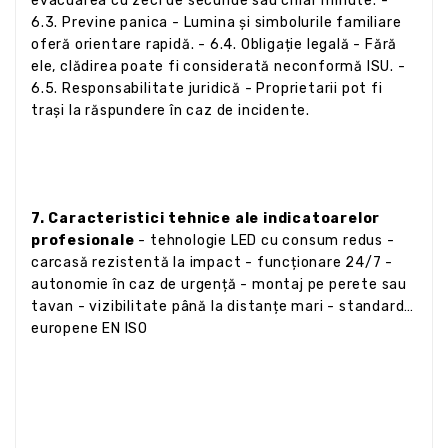
evacuarea cu zeci de secunde sau chiar minute. -
6.3. Previne panica - Lumina și simbolurile familiare
oferă orientare rapidă. - 6.4. Obligație legală - Fără
ele, clădirea poate fi considerată neconformă ISU. -
6.5. Responsabilitate juridică - Proprietarii pot fi
trași la răspundere în caz de incidente.
7. Caracteristici tehnice ale indicatoarelor
profesionale
- tehnologie LED cu consum redus -
carcasă rezistentă la impact - funcționare 24/7 -
autonomie în caz de urgență - montaj pe perete sau
tavan - vizibilitate până la distanțe mari - standarde
europene EN ISO