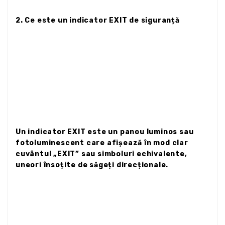
2. Ce este un indicator EXIT de siguranță
Un indicator EXIT este un panou luminos sau
fotoluminescent care afișează în mod clar
cuvântul „EXIT” sau simboluri echivalente,
uneori însoțite de săgeți direcționale.