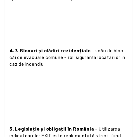
4.7. Blocuri și clădiri rezidențiale
- scări de bloc -
căi de evacuare comune - rol: siguranța locatarilor în
caz de incendiu
5. Legislație și obligații în România
- Utilizarea
indicatoarelor EXIT este reglementată strict, fiind