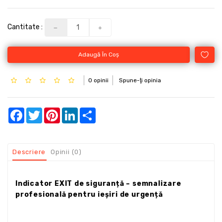
Cantitate :
Adaugă În Coş
0 opinii
Spune-ţi opinia
Facebook
Twitter
Pinterest
LinkedIn
Share
Descriere
Opinii (0)
Indicator EXIT de siguranță – semnalizare
profesională pentru ieșiri de urgență