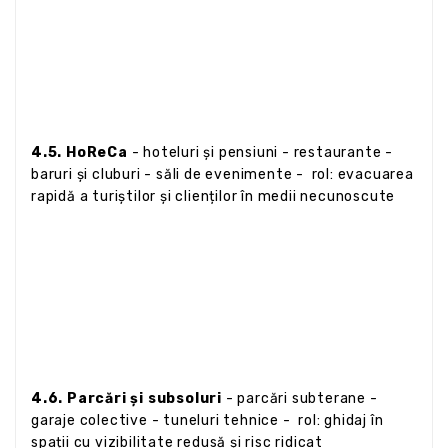
4.5. HoReCa
- hoteluri și pensiuni - restaurante -
baruri și cluburi - săli de evenimente - rol: evacuarea
rapidă a turiștilor și clienților în medii necunoscute
4.6. Parcări și subsoluri
- parcări subterane -
garaje colective - tuneluri tehnice - rol: ghidaj în
spații cu vizibilitate redusă și risc ridicat