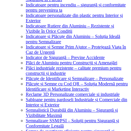
Indicatoare pentru incendiu – siguranță și conformitate
pentru prevenirea ta
Indicatoare personalizate din plastic pentru Interior și
Exterior
Indicatoare Rutiere din Aluminiu – Rezistente și
Vizibile în Orice Condiții
Indicatoare și Plăcuțe din Aluminiu – Soluția Ideală
pentru Semnalizare
Indicatoare și Semne Prim Ajutor – Protejează Viața în
Caz de Urgență
Indicator de Siguranță – Previne Accidente
Plăci de Aluminiu pentru Construcții și Amenajări
Plăci industriale rezistente – calitate premium pentru
construcții și industrie
Plăcuțe de Identificare și Semnalizare – Personalizate
Plăcuțe și Semne cu Cod QR – Soluția Modernă pentru
Identificare și Marketing Interactiv
Reclame 3D Personalizate comerciale si industriale
Sabloane pentru pardoseli Industriale și Comerciale din
Interior și Exterior
Semnalistică Durabilă din Aluminiu – Siguranță și
Vizibilitate Maximă
Semnalizare SSM/PSI – Soluții pentru Siguranță și
Conformitate Legală