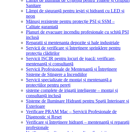
Lămpi de Iluminat de Urgență pentru Toalete și Grupuri
Sanitare
Lămpi de siguranță pentru ieșiri și hidranti cu LED și
neon
Mănuși rezistente pentru protecție PSI și SSM –
Calitate garantată
Planuri de evacuare incendiu profesionale cu schiță PSI
inclusă
Reparatii si mentenanta depozite si hale industriale
Servicii de verificare și întreținere sprinklere pentru
protecția clădirilor
Servicii ISCIR pentru locuri de joacă: verificare,
mentenanță și consultanță
Servicii Profesionale de Mentenanță și Întreținere
Sisteme de Stingere a Incendiilor
Servicii specializate de montaj și mentenanță a
protecțiilor pentru pereți
sisteme complete de irigații inteligente – montaj și
consultanță inclusă
Sisteme de Iluminare Hidranti pentru Spații Interioare și
Exterioare
Verificare PRAM Mac – Servicii Profesionale de
Diagnostic și Reset
Verificare și întreținere hidranți – mentenanță și reparații
profesionale