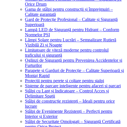
Orice Drum
Gama de stâlpi pentru construcții și împrejmuiri –
Calitate garantată
Gard de Protecție Profesional – Calitate și Siguranță
Superioară
Lampă LED de Siguranță pentru Hidrant – Conform
Normelor PSI
Lămpi Solare pentru Lucrări – Semnalizare Rutieră
Vizibilă Zi și Noapte
Limitatoare de viteză moderne pentru controlul
traficului și siguranță
Oglinzi de Siguranță pentru Prevenirea Accidentelor și
Furturilor
Parapete și Garduri de Protecție – Calitate Superioară și
Montaj Rapid
Protectii pentru perete si coltare pentru stalpi
Sisteme de parcare inteligente pentru afaceri si parcari
Stâlpi cu Lanț și Indicatoare – Control Acces și
Delimitare Spații
Stâlpi de construcție rezistenți – Ideali pentru orice
lucrare
Stâlpi de Evenimente Rezistenți – Perfecți pentru
Interior și Exterior
Stâlpi de Securitate Omologați – Siguranță Certificată
pentru Orice Proiect