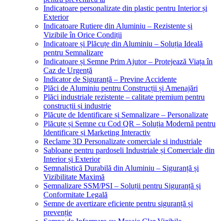
Indicatoare personalizate din plastic pentru Interior și
Exterior
Indicatoare Rutiere din Aluminiu – Rezistente și
Vizibile în Orice Condiții
Indicatoare și Plăcuțe din Aluminiu – Soluția Ideală
pentru Semnalizare
Indicatoare și Semne Prim Ajutor – Protejează Viața în
Caz de Urgență
Indicator de Siguranță – Previne Accidente
Plăci de Aluminiu pentru Construcții și Amenajări
Plăci industriale rezistente – calitate premium pentru
construcții și industrie
Plăcuțe de Identificare și Semnalizare – Personalizate
Plăcuțe și Semne cu Cod QR – Soluția Modernă pentru
Identificare și Marketing Interactiv
Reclame 3D Personalizate comerciale si industriale
Sabloane pentru pardoseli Industriale și Comerciale din
Interior și Exterior
Semnalistică Durabilă din Aluminiu – Siguranță și
Vizibilitate Maximă
Semnalizare SSM/PSI – Soluții pentru Siguranță și
Conformitate Legală
Semne de avertizare eficiente pentru siguranță și
prevenție