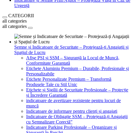
Indicatoare și Semne Prim Ajutor – Protejează Viața în Caz de
Urgență
CATEGORII
all categories
all categories
Semne și Indicatoare de Securitate – Protejează-ți Angajații și
Spațiul de Lucru
Afișe PSI și SSM – Siguranță la Locul de Muncă,
Conformitate Garantată
Etichete Aluminiu Premium – Durabile, Profesionale și
Personalizabile
Etichete Personalizate Premium – Transformă
Produsele Tale cu Stil Unic
Etichete și Sigilii de Securitate Profesionale – Protecție
și Încredere Garantată
indicatoare de avertizare rezistente pentru locuri de
muncă
Indicatoare de informare pentru clienți și angajați
Indicatoare de Obligație SSM – Protejează-ți Angajații
cu Semnalizare Corectă”
Indicatoare Parking Profesionale – Organizare și
Siguranță în Parcări