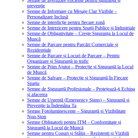
Semne de avertizare eficiente pentru siguranță și
prevenție
Semne de Informare cu Mesaje Clar Vizibile –
Personalizare Inclusă
Semne de interdicție pentru fiecare zonă
Semne de Interzicere pentru Spații Publice și Industriale
Semne de Obligativitate – Crește Siguranța la Locul de
Muncă
Semne de Parcare pentru Parcări Comerciale și
Rezidențiale
Semne de Parcare și Locuri de Parcare – Pentru
Organizare și Siguranță in trafic
Semne de Prim Ajutor – Protecție și Siguranță la Locul
de Muncă
Semne de Salvare – Protecție și Siguranță în Fiecare
Spațiu
Semne de Siguranță Profesionale – Protejează-ți Echipa
și afacerea
Semne de Urgență (Emergency Signs) – Siguranță și
Prevenție la Îndemâna Ta
Semne Fotoluminescente – Siguranță și Vizibilitate
Non-Stop
Semne Obligatorii pentru ITM – Conformitate și
Siguranță la Locul de Muncă
Semne pentru Conuri și Stâlpi – Rezistenti și Vizibili