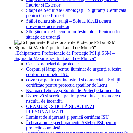
Interior și Exterior
Stâlpi de Securitate Omologați – Siguranță Certificată
pentru Orice Proiect
Stâlpi pentru siguranță – Soluția ideală pentru
prevenirea accidentelor
Stingătoare de incendiu profesionale – Pentru orice
situație de urgență
„Echipamente Profesionale de Protecție PSI și SSM –
Siguranță Maximă pentru Locul de Muncă”
Casti si ochelari de protectie
Corpuri și lămpi pentru iluminat de urgență si iesire
conform normelor ISU
covorașe pentru uz industrial și comercial – Soluții
certificate pentru protecția spațiilor de lucru
Evaluări Tehnice și Soluții de Protecție la Incendiu
Expertiză și servicii pentru prevenirea și reducerea
riscului de incendiu
GEAMURI, STICLĂ ŞI OGLINZI
PERSONALIZATE
Iluminat de siguranță și panică certificat ISU
Îmbrăcăminte și echipamente SSM și PSI pentru
protecție completă