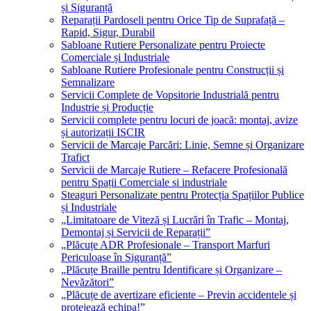
și Siguranță
Reparații Pardoseli pentru Orice Tip de Suprafață –
Rapid, Sigur, Durabil
Sabloane Rutiere Personalizate pentru Proiecte
Comerciale și Industriale
Sabloane Rutiere Profesionale pentru Construcții și
Semnalizare
Servicii Complete de Vopsitorie Industrială pentru
Industrie și Producție
Servicii complete pentru locuri de joacă: montaj, avize
și autorizații ISCIR
Servicii de Marcaje Parcări: Linie, Semne și Organizare
Trafict
Servicii de Marcaje Rutiere – Refacere Profesională
pentru Spații Comerciale si industriale
Steaguri Personalizate pentru Protecția Spațiilor Publice
și Industriale
„Limitatoare de Viteză și Lucrări în Trafic – Montaj,
Demontaj și Servicii de Reparații”
„Plăcuțe ADR Profesionale – Transport Marfuri
Periculoase în Siguranță”
„Plăcuțe Braille pentru Identificare și Organizare –
Nevăzători”
„Plăcuțe de avertizare eficiente – Previn accidentele și
protejează echipa!”