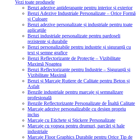
Vezi toate produsele
Benzi adezive antiderapante pentru interior și exterior
Benzi Adezive Industriale Personalizate – Orice Formă
și Culoare
Benzi adezive personalizate și industriale pentru toate
aplicațiile
Benzi industriale personalizate pentru pardoseli
rezistente și durabile
Benzi personalizabile pentru industrie și siguranță cu
text și semne grafice
Benzi Reflectorizante de Protecție – Vizibilitate
Maximă Noaptea
Benzi Reflectorizante pentru Industrie – Siguranță și
Vizibilitate Maximă
Benzi și Marcaje Rutiere de Calitate pentru Beton și
Asfalt
Benzile industriale pentru marcaje și semnalizare
profesională
Benzile Reflectorizante Personalizate de Înaltă Calitate
Marcaje adezive personalizabile cu design propriu
inclus
Marcaje cu Etichete și Stickere Personalizate
Marcaje cu vopsea pentru drumuri, parcări și hale
industriale
Marcaje Floor Graphics Durabile pentru Orice Tip de