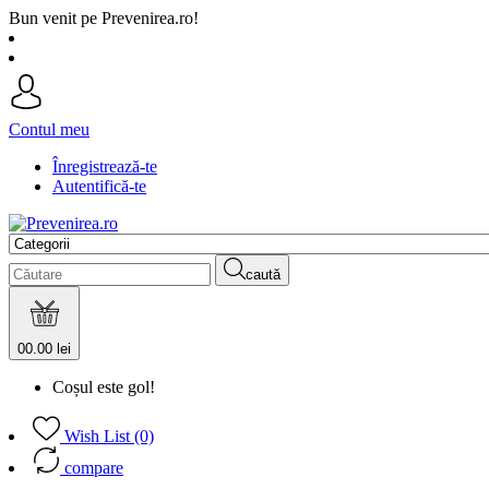
Bun venit pe Prevenirea.ro!
Contul meu
Înregistrează-te
Autentifică-te
caută
0
0.00 lei
Coșul este gol!
Wish List (0)
compare