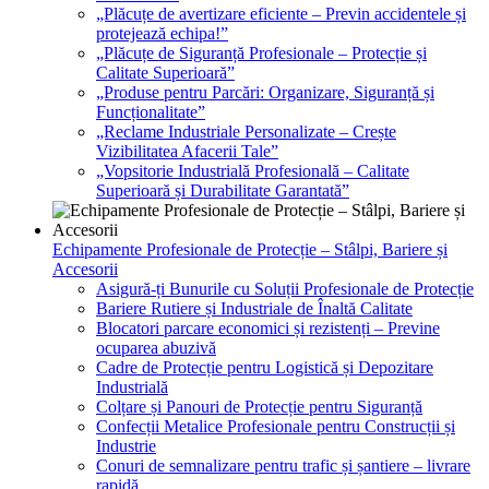
„Plăcuțe de avertizare eficiente – Previn accidentele și
protejează echipa!”
„Plăcuțe de Siguranță Profesionale – Protecție și
Calitate Superioară”
„Produse pentru Parcări: Organizare, Siguranță și
Funcționalitate”
„Reclame Industriale Personalizate – Crește
Vizibilitatea Afacerii Tale”
„Vopsitorie Industrială Profesională – Calitate
Superioară și Durabilitate Garantată”
Echipamente Profesionale de Protecție – Stâlpi, Bariere și
Accesorii
Asigură-ți Bunurile cu Soluții Profesionale de Protecție
Bariere Rutiere și Industriale de Înaltă Calitate
Blocatori parcare economici și rezistenți – Previne
ocuparea abuzivă
Cadre de Protecție pentru Logistică și Depozitare
Industrială
Colțare și Panouri de Protecție pentru Siguranță
Confecții Metalice Profesionale pentru Construcții și
Industrie
Conuri de semnalizare pentru trafic și șantiere – livrare
rapidă