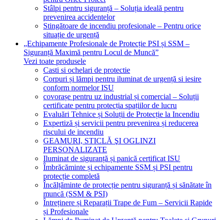
Stâlpi pentru siguranță – Soluția ideală pentru
prevenirea accidentelor
Stingătoare de incendiu profesionale – Pentru orice
situație de urgență
„Echipamente Profesionale de Protecție PSI și SSM –
Siguranță Maximă pentru Locul de Muncă”
Vezi toate produsele
Casti si ochelari de protectie
Corpuri și lămpi pentru iluminat de urgență si iesire
conform normelor ISU
covorașe pentru uz industrial și comercial – Soluții
certificate pentru protecția spațiilor de lucru
Evaluări Tehnice și Soluții de Protecție la Incendiu
Expertiză și servicii pentru prevenirea și reducerea
riscului de incendiu
GEAMURI, STICLĂ ŞI OGLINZI
PERSONALIZATE
Iluminat de siguranță și panică certificat ISU
Îmbrăcăminte și echipamente SSM și PSI pentru
protecție completă
Încălțăminte de protecție pentru siguranță și sănătate în
muncă (SSM & PSI)
Întreținere și Reparații Trape de Fum – Servicii Rapide
și Profesionale