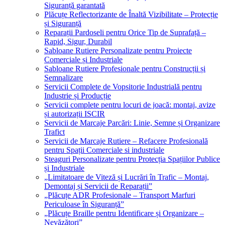
Siguranță garantată
Plăcuțe Reflectorizante de Înaltă Vizibilitate – Protecție
și Siguranță
Reparații Pardoseli pentru Orice Tip de Suprafață –
Rapid, Sigur, Durabil
Sabloane Rutiere Personalizate pentru Proiecte
Comerciale și Industriale
Sabloane Rutiere Profesionale pentru Construcții și
Semnalizare
Servicii Complete de Vopsitorie Industrială pentru
Industrie și Producție
Servicii complete pentru locuri de joacă: montaj, avize
și autorizații ISCIR
Servicii de Marcaje Parcări: Linie, Semne și Organizare
Trafict
Servicii de Marcaje Rutiere – Refacere Profesională
pentru Spații Comerciale si industriale
Steaguri Personalizate pentru Protecția Spațiilor Publice
și Industriale
„Limitatoare de Viteză și Lucrări în Trafic – Montaj,
Demontaj și Servicii de Reparații”
„Plăcuțe ADR Profesionale – Transport Marfuri
Periculoase în Siguranță”
„Plăcuțe Braille pentru Identificare și Organizare –
Nevăzători”