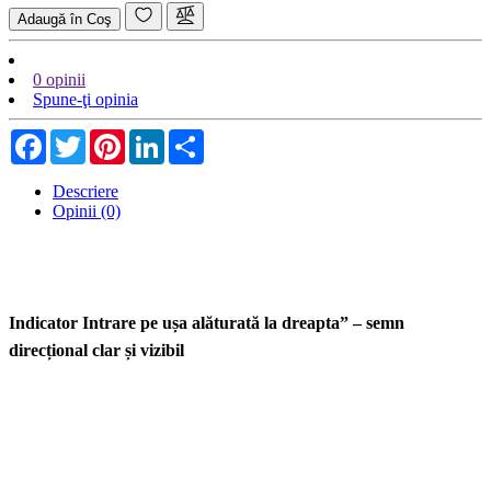
Adaugă în Coş
0 opinii
Spune-ţi opinia
Facebook
Twitter
Pinterest
LinkedIn
Share
Descriere
Opinii (0)
Indicator Intrare pe ușa alăturată la dreapta” – semn
direcțional clar și vizibil