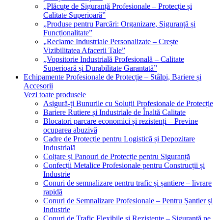
„Plăcuțe de Siguranță Profesionale – Protecție și
Calitate Superioară”
„Produse pentru Parcări: Organizare, Siguranță și
Funcționalitate”
„Reclame Industriale Personalizate – Crește
Vizibilitatea Afacerii Tale”
„Vopsitorie Industrială Profesională – Calitate
Superioară și Durabilitate Garantată”
Echipamente Profesionale de Protecție – Stâlpi, Bariere și
Accesorii
Vezi toate produsele
Asigură-ți Bunurile cu Soluții Profesionale de Protecție
Bariere Rutiere și Industriale de Înaltă Calitate
Blocatori parcare economici și rezistenți – Previne
ocuparea abuzivă
Cadre de Protecție pentru Logistică și Depozitare
Industrială
Colțare și Panouri de Protecție pentru Siguranță
Confecții Metalice Profesionale pentru Construcții și
Industrie
Conuri de semnalizare pentru trafic și șantiere – livrare
rapidă
Conuri de Semnalizare Profesionale – Pentru Șantier și
Industrie
Conuri de Trafic Flexibile și Rezistente – Siguranță pe