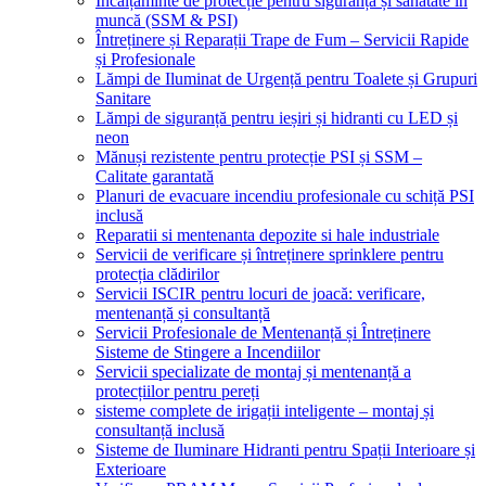
Încălțăminte de protecție pentru siguranță și sănătate în
muncă (SSM & PSI)
Întreținere și Reparații Trape de Fum – Servicii Rapide
și Profesionale
Lămpi de Iluminat de Urgență pentru Toalete și Grupuri
Sanitare
Lămpi de siguranță pentru ieșiri și hidranti cu LED și
neon
Mănuși rezistente pentru protecție PSI și SSM –
Calitate garantată
Planuri de evacuare incendiu profesionale cu schiță PSI
inclusă
Reparatii si mentenanta depozite si hale industriale
Servicii de verificare și întreținere sprinklere pentru
protecția clădirilor
Servicii ISCIR pentru locuri de joacă: verificare,
mentenanță și consultanță
Servicii Profesionale de Mentenanță și Întreținere
Sisteme de Stingere a Incendiilor
Servicii specializate de montaj și mentenanță a
protecțiilor pentru pereți
sisteme complete de irigații inteligente – montaj și
consultanță inclusă
Sisteme de Iluminare Hidranti pentru Spații Interioare și
Exterioare