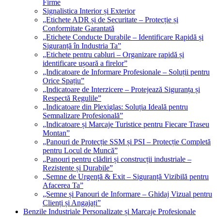
Firme
Signalistica Interior și Exterior
„Etichete ADR și de Securitate – Protecție și
Conformitate Garantată
„Etichete Conducte Durabile – Identificare Rapidă și
Siguranță în Industria Ta”
„Etichete pentru cabluri – Organizare rapidă și
identificare ușoară a firelor”
„Indicatoare de Informare Profesionale – Soluții pentru
Orice Spațiu”
„Indicatoare de Interzicere – Protejează Siguranța și
Respectă Regulile”
„Indicatoare din Plexiglas: Soluția Ideală pentru
Semnalizare Profesională”
„Indicatoare și Marcaje Turistice pentru Fiecare Traseu
Montan”
„Panouri de Protecție SSM și PSI – Protecție Completă
pentru Locul de Muncă”
„Panouri pentru clădiri și construcții industriale –
Rezistente și Durabile”
„Semne de Urgență & Exit – Siguranță Vizibilă pentru
Afacerea Ta”
„Semne și Panouri de Informare – Ghidaj Vizual pentru
Clienți și Angajați”
Benzile Industriale Personalizate și Marcaje Profesionale