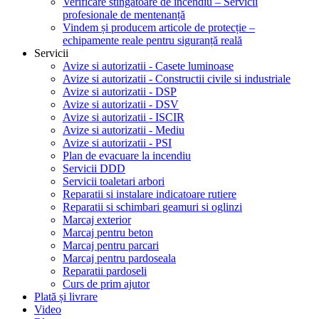
Verificare stingătoare de incendiu – Servicii
profesionale de mentenanță
Vindem și producem articole de protecție –
echipamente reale pentru siguranță reală
Servicii
Avize si autorizatii - Casete luminoase
Avize si autorizatii - Constructii civile si industriale
Avize si autorizatii - DSP
Avize si autorizatii - DSV
Avize si autorizatii - ISCIR
Avize si autorizatii - Mediu
Avize si autorizatii - PSI
Plan de evacuare la incendiu
Servicii DDD
Servicii toaletari arbori
Reparatii si instalare indicatoare rutiere
Reparatii si schimbari geamuri si oglinzi
Marcaj exterior
Marcaj pentru beton
Marcaj pentru parcari
Marcaj pentru pardoseala
Reparatii pardoseli
Curs de prim ajutor
Plată și livrare
Video