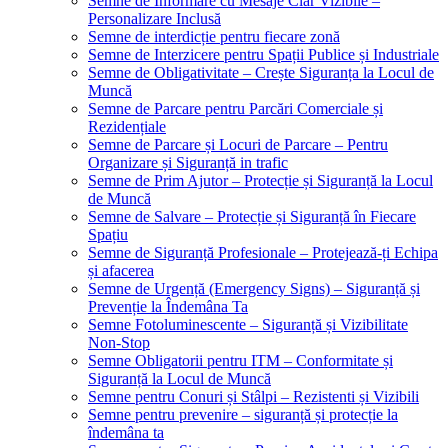
Semne de Informare cu Mesaje Clar Vizibile –
Personalizare Inclusă
Semne de interdicție pentru fiecare zonă
Semne de Interzicere pentru Spații Publice și Industriale
Semne de Obligativitate – Crește Siguranța la Locul de
Muncă
Semne de Parcare pentru Parcări Comerciale și
Rezidențiale
Semne de Parcare și Locuri de Parcare – Pentru
Organizare și Siguranță in trafic
Semne de Prim Ajutor – Protecție și Siguranță la Locul
de Muncă
Semne de Salvare – Protecție și Siguranță în Fiecare
Spațiu
Semne de Siguranță Profesionale – Protejează-ți Echipa
și afacerea
Semne de Urgență (Emergency Signs) – Siguranță și
Prevenție la Îndemâna Ta
Semne Fotoluminescente – Siguranță și Vizibilitate
Non-Stop
Semne Obligatorii pentru ITM – Conformitate și
Siguranță la Locul de Muncă
Semne pentru Conuri și Stâlpi – Rezistenti și Vizibili
Semne pentru prevenire – siguranță și protecție la
îndemâna ta