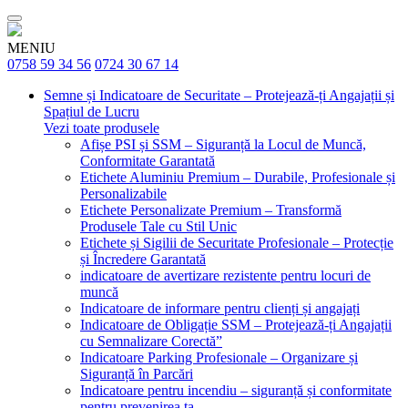
MENIU
0758 59 34 56
0724 30 67 14
Semne și Indicatoare de Securitate – Protejează-ți Angajații și
Spațiul de Lucru
Vezi toate produsele
Afișe PSI și SSM – Siguranță la Locul de Muncă,
Conformitate Garantată
Etichete Aluminiu Premium – Durabile, Profesionale și
Personalizabile
Etichete Personalizate Premium – Transformă
Produsele Tale cu Stil Unic
Etichete și Sigilii de Securitate Profesionale – Protecție
și Încredere Garantată
indicatoare de avertizare rezistente pentru locuri de
muncă
Indicatoare de informare pentru clienți și angajați
Indicatoare de Obligație SSM – Protejează-ți Angajații
cu Semnalizare Corectă”
Indicatoare Parking Profesionale – Organizare și
Siguranță în Parcări
Indicatoare pentru incendiu – siguranță și conformitate
pentru prevenirea ta