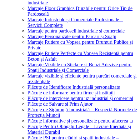
industriale
Marcaje Floor Graphics Durabile pentru Orice Tip de
Pardoseală
Marcaje Industriale și Comerciale Profesionale –
Servicii Complete
Marcaje pentru pardoseli industriale și comerciale
Marcaje Personalizate pentru Parcări și Spații
Marcaje Rutiere cu Vopsea pentru Drumuri Publice și
Private
Marcaje Rutiere Perfecte cu Vopsea Rezistentă pentru
Beton și Asfalt
Marcaje Vizibile cu Stickere și Benzi Adezive pentru
Spații Industriale și Comerciale
Marcaje vizibile și eficiente pentru parcări comerciale și
rezidențiale
Plăcuțe de Identificare Industrială personalizate
Plăcuțe de informare pentru firme și instituții
Plăcuțe de interzicere pentru uz industrial și comercial
Plăcuțe de Salvare și Prim Ajutor
Plăcuțe de Siguranță Industrială – Respectă Normele de
Protecția Muncii
Plăcuțe informative și personalizate pentru afacerea ta
Plăcuțe Pentru Obligații Legale – Livrare Imediată și
Material Durabil
Plăcuțe PSI pentru clădiri și spații industriale –