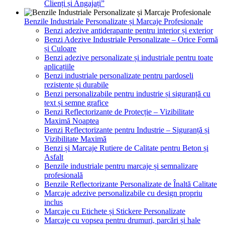
Clienți și Angajați”
Benzile Industriale Personalizate și Marcaje Profesionale
Benzi adezive antiderapante pentru interior și exterior
Benzi Adezive Industriale Personalizate – Orice Formă
și Culoare
Benzi adezive personalizate și industriale pentru toate
aplicațiile
Benzi industriale personalizate pentru pardoseli
rezistente și durabile
Benzi personalizabile pentru industrie și siguranță cu
text și semne grafice
Benzi Reflectorizante de Protecție – Vizibilitate
Maximă Noaptea
Benzi Reflectorizante pentru Industrie – Siguranță și
Vizibilitate Maximă
Benzi și Marcaje Rutiere de Calitate pentru Beton și
Asfalt
Benzile industriale pentru marcaje și semnalizare
profesională
Benzile Reflectorizante Personalizate de Înaltă Calitate
Marcaje adezive personalizabile cu design propriu
inclus
Marcaje cu Etichete și Stickere Personalizate
Marcaje cu vopsea pentru drumuri, parcări și hale