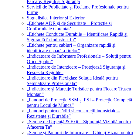
Parcare, Reguli și Siguranță
Servicii de Publicitate și Reclame Profesionale pentru
Firme
Signalistica Interior și Exterior
„Etichete ADR și de Securitate – Protecție și
Conformitate Garantată
„Etichete Conducte Durabile – Identificare Rapidă și
Siguranță în Industria Ta”
„Etichete pentru cabluri – Organizare rapidă și
identificare ușoară a firelor”
„Indicatoare de Informare Profesionale – Soluții pentru
Orice Spațiu”
„Indicatoare de Interzicere – Protejează Siguranța și
Respectă Regulile”
„Indicatoare din Plexiglas: Soluția Ideală pentru
Semnalizare Profesională”
„Indicatoare și Marcaje Turistice pentru Fiecare Traseu
Montan”
„Panouri de Protecție SSM și PSI – Protecție Completă
pentru Locul de Muncă”
„Panouri pentru clădiri și construcții industriale –
Rezistente și Durabile”
„Semne de Urgență & Exit – Siguranță Vizibilă pentru
Afacerea Ta”
„Semne și Panouri de Informare – Ghidaj Vizual pentru