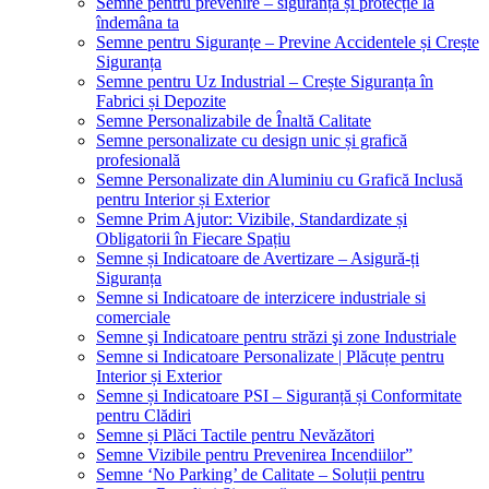
Semne pentru prevenire – siguranță și protecție la
îndemâna ta
Semne pentru Siguranțe – Previne Accidentele și Crește
Siguranța
Semne pentru Uz Industrial – Crește Siguranța în
Fabrici și Depozite
Semne Personalizabile de Înaltă Calitate
Semne personalizate cu design unic și grafică
profesională
Semne Personalizate din Aluminiu cu Grafică Inclusă
pentru Interior și Exterior
Semne Prim Ajutor: Vizibile, Standardizate și
Obligatorii în Fiecare Spațiu
Semne și Indicatoare de Avertizare – Asigură-ți
Siguranța
Semne si Indicatoare de interzicere industriale si
comerciale
Semne şi Indicatoare pentru străzi şi zone Industriale
Semne si Indicatoare Personalizate | Plăcuțe pentru
Interior și Exterior
Semne și Indicatoare PSI – Siguranță și Conformitate
pentru Clădiri
Semne și Plăci Tactile pentru Nevăzători
Semne Vizibile pentru Prevenirea Incendiilor”
Semne ‘No Parking’ de Calitate – Soluții pentru