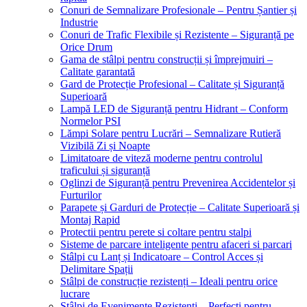
Conuri de Semnalizare Profesionale – Pentru Șantier și
Industrie
Conuri de Trafic Flexibile și Rezistente – Siguranță pe
Orice Drum
Gama de stâlpi pentru construcții și împrejmuiri –
Calitate garantată
Gard de Protecție Profesional – Calitate și Siguranță
Superioară
Lampă LED de Siguranță pentru Hidrant – Conform
Normelor PSI
Lămpi Solare pentru Lucrări – Semnalizare Rutieră
Vizibilă Zi și Noapte
Limitatoare de viteză moderne pentru controlul
traficului și siguranță
Oglinzi de Siguranță pentru Prevenirea Accidentelor și
Furturilor
Parapete și Garduri de Protecție – Calitate Superioară și
Montaj Rapid
Protectii pentru perete si coltare pentru stalpi
Sisteme de parcare inteligente pentru afaceri si parcari
Stâlpi cu Lanț și Indicatoare – Control Acces și
Delimitare Spații
Stâlpi de construcție rezistenți – Ideali pentru orice
lucrare
Stâlpi de Evenimente Rezistenți – Perfecți pentru