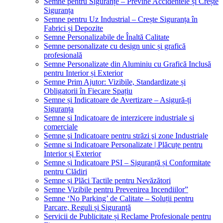
Semne pentru Siguranțe – Previne Accidentele și Crește
Siguranța
Semne pentru Uz Industrial – Crește Siguranța în
Fabrici și Depozite
Semne Personalizabile de Înaltă Calitate
Semne personalizate cu design unic și grafică
profesională
Semne Personalizate din Aluminiu cu Grafică Inclusă
pentru Interior și Exterior
Semne Prim Ajutor: Vizibile, Standardizate și
Obligatorii în Fiecare Spațiu
Semne și Indicatoare de Avertizare – Asigură-ți
Siguranța
Semne si Indicatoare de interzicere industriale si
comerciale
Semne şi Indicatoare pentru străzi şi zone Industriale
Semne si Indicatoare Personalizate | Plăcuțe pentru
Interior și Exterior
Semne și Indicatoare PSI – Siguranță și Conformitate
pentru Clădiri
Semne și Plăci Tactile pentru Nevăzători
Semne Vizibile pentru Prevenirea Incendiilor”
Semne ‘No Parking’ de Calitate – Soluții pentru
Parcare, Reguli și Siguranță
Servicii de Publicitate și Reclame Profesionale pentru