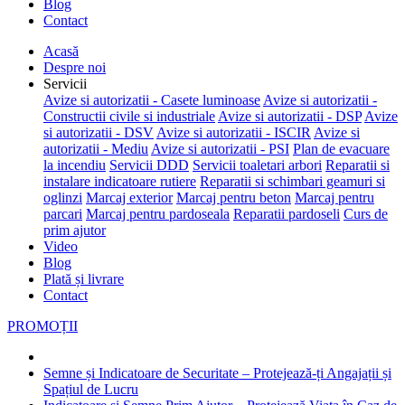
Blog
Contact
Acasă
Despre noi
Servicii
Avize si autorizatii - Casete luminoase
Avize si autorizatii -
Constructii civile si industriale
Avize si autorizatii - DSP
Avize
si autorizatii - DSV
Avize si autorizatii - ISCIR
Avize si
autorizatii - Mediu
Avize si autorizatii - PSI
Plan de evacuare
la incendiu
Servicii DDD
Servicii toaletari arbori
Reparatii si
instalare indicatoare rutiere
Reparatii si schimbari geamuri si
oglinzi
Marcaj exterior
Marcaj pentru beton
Marcaj pentru
parcari
Marcaj pentru pardoseala
Reparatii pardoseli
Curs de
prim ajutor
Video
Blog
Plată și livrare
Contact
PROMOȚII
Semne și Indicatoare de Securitate – Protejează-ți Angajații și
Spațiul de Lucru