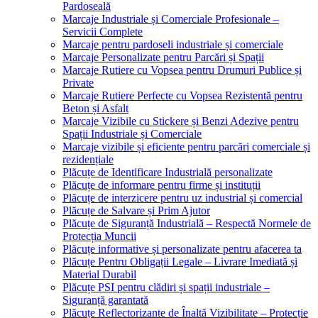
Pardoseală
Marcaje Industriale și Comerciale Profesionale –
Servicii Complete
Marcaje pentru pardoseli industriale și comerciale
Marcaje Personalizate pentru Parcări și Spații
Marcaje Rutiere cu Vopsea pentru Drumuri Publice și
Private
Marcaje Rutiere Perfecte cu Vopsea Rezistentă pentru
Beton și Asfalt
Marcaje Vizibile cu Stickere și Benzi Adezive pentru
Spații Industriale și Comerciale
Marcaje vizibile și eficiente pentru parcări comerciale și
rezidențiale
Plăcuțe de Identificare Industrială personalizate
Plăcuțe de informare pentru firme și instituții
Plăcuțe de interzicere pentru uz industrial și comercial
Plăcuțe de Salvare și Prim Ajutor
Plăcuțe de Siguranță Industrială – Respectă Normele de
Protecția Muncii
Plăcuțe informative și personalizate pentru afacerea ta
Plăcuțe Pentru Obligații Legale – Livrare Imediată și
Material Durabil
Plăcuțe PSI pentru clădiri și spații industriale –
Siguranță garantată
Plăcuțe Reflectorizante de Înaltă Vizibilitate – Protecție