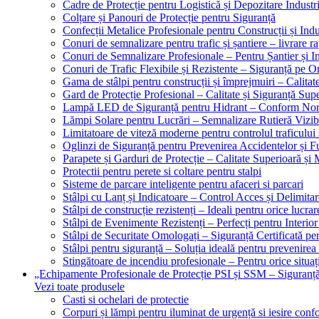
Cadre de Protecție pentru Logistică și Depozitare Industr
Colțare și Panouri de Protecție pentru Siguranță
Confecții Metalice Profesionale pentru Construcții și Indu
Conuri de semnalizare pentru trafic și șantiere – livrare r
Conuri de Semnalizare Profesionale – Pentru Șantier și In
Conuri de Trafic Flexibile și Rezistente – Siguranță pe 
Gama de stâlpi pentru construcții și împrejmuiri – Calitat
Gard de Protecție Profesional – Calitate și Siguranță Sup
Lampă LED de Siguranță pentru Hidrant – Conform No
Lămpi Solare pentru Lucrări – Semnalizare Rutieră Vizib
Limitatoare de viteză moderne pentru controlul traficului 
Oglinzi de Siguranță pentru Prevenirea Accidentelor și Fu
Parapete și Garduri de Protecție – Calitate Superioară și
Protectii pentru perete si coltare pentru stalpi
Sisteme de parcare inteligente pentru afaceri si parcari
Stâlpi cu Lanț și Indicatoare – Control Acces și Delimitar
Stâlpi de construcție rezistenți – Ideali pentru orice lucrar
Stâlpi de Evenimente Rezistenți – Perfecți pentru Interior 
Stâlpi de Securitate Omologați – Siguranță Certificată pe
Stâlpi pentru siguranță – Soluția ideală pentru prevenirea
Stingătoare de incendiu profesionale – Pentru orice situaț
„Echipamente Profesionale de Protecție PSI și SSM – Sigura
Vezi toate produsele
Casti si ochelari de protectie
Corpuri și lămpi pentru iluminat de urgență si iesire co