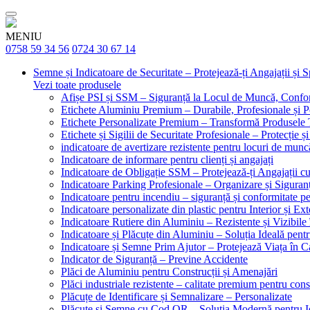
MENIU
0758 59 34 56
0724 30 67 14
Semne și Indicatoare de Securitate – Protejează-ți Angajații și 
Vezi toate produsele
Afișe PSI și SSM – Siguranță la Locul de Muncă, Confor
Etichete Aluminiu Premium – Durabile, Profesionale și P
Etichete Personalizate Premium – Transformă Produsele T
Etichete și Sigilii de Securitate Profesionale – Protecție ș
indicatoare de avertizare rezistente pentru locuri de munc
Indicatoare de informare pentru clienți și angajați
Indicatoare de Obligație SSM – Protejează-ți Angajații 
Indicatoare Parking Profesionale – Organizare și Siguranț
Indicatoare pentru incendiu – siguranță și conformitate pe
Indicatoare personalizate din plastic pentru Interior și Ext
Indicatoare Rutiere din Aluminiu – Rezistente și Vizibile 
Indicatoare și Plăcuțe din Aluminiu – Soluția Ideală pent
Indicatoare și Semne Prim Ajutor – Protejează Viața în 
Indicator de Siguranță – Previne Accidente
Plăci de Aluminiu pentru Construcții și Amenajări
Plăci industriale rezistente – calitate premium pentru const
Plăcuțe de Identificare și Semnalizare – Personalizate
Plăcuțe și Semne cu Cod QR – Soluția Modernă pentru Ide