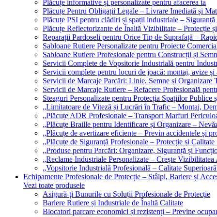
Plăcuțe informative și personalizate pentru afacerea ta
Plăcuțe Pentru Obligații Legale – Livrare Imediată și Mat
Plăcuțe PSI pentru clădiri și spații industriale – Siguranță
Plăcuțe Reflectorizante de Înaltă Vizibilitate – Protecție ș
Reparații Pardoseli pentru Orice Tip de Suprafață – Rapid
Sabloane Rutiere Personalizate pentru Proiecte Comerciale
Sabloane Rutiere Profesionale pentru Construcții și Semn
Servicii Complete de Vopsitorie Industrială pentru Industr
Servicii complete pentru locuri de joacă: montaj, avize și
Servicii de Marcaje Parcări: Linie, Semne și Organizare T
Servicii de Marcaje Rutiere – Refacere Profesională pentr
Steaguri Personalizate pentru Protecția Spațiilor Publice ș
„Limitatoare de Viteză și Lucrări în Trafic – Montaj, Dem
„Plăcuțe ADR Profesionale – Transport Marfuri Periculoa
„Plăcuțe Braille pentru Identificare și Organizare – Nevă
„Plăcuțe de avertizare eficiente – Previn accidentele și p
„Plăcuțe de Siguranță Profesionale – Protecție și Calitate
„Produse pentru Parcări: Organizare, Siguranță și Funcțio
„Reclame Industriale Personalizate – Crește Vizibilitatea 
„Vopsitorie Industrială Profesională – Calitate Superioară
Echipamente Profesionale de Protecție – Stâlpi, Bariere și Acces
Vezi toate produsele
Asigură-ți Bunurile cu Soluții Profesionale de Protecție
Bariere Rutiere și Industriale de Înaltă Calitate
Blocatori parcare economici și rezistenți – Previne ocupa