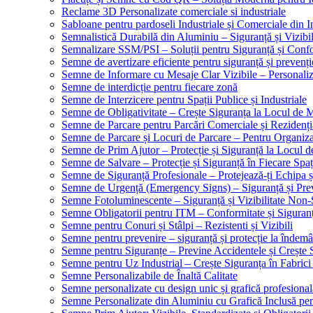
Reclame 3D Personalizate comerciale si industriale
Sabloane pentru pardoseli Industriale și Comerciale din In
Semnalistică Durabilă din Aluminiu – Siguranță și Vizibi
Semnalizare SSM/PSI – Soluții pentru Siguranță și Conf
Semne de avertizare eficiente pentru siguranță și prevenți
Semne de Informare cu Mesaje Clar Vizibile – Personaliz
Semne de interdicție pentru fiecare zonă
Semne de Interzicere pentru Spații Publice și Industriale
Semne de Obligativitate – Crește Siguranța la Locul de
Semne de Parcare pentru Parcări Comerciale și Rezidenți
Semne de Parcare și Locuri de Parcare – Pentru Organizare
Semne de Prim Ajutor – Protecție și Siguranță la Locul 
Semne de Salvare – Protecție și Siguranță în Fiecare Spaț
Semne de Siguranță Profesionale – Protejează-ți Echipa ș
Semne de Urgență (Emergency Signs) – Siguranță și Pre
Semne Fotoluminescente – Siguranță și Vizibilitate Non-
Semne Obligatorii pentru ITM – Conformitate și Siguran
Semne pentru Conuri și Stâlpi – Rezistenti și Vizibili
Semne pentru prevenire – siguranță și protecție la îndemâ
Semne pentru Siguranțe – Previne Accidentele și Crește 
Semne pentru Uz Industrial – Crește Siguranța în Fabrici
Semne Personalizabile de Înaltă Calitate
Semne personalizate cu design unic și grafică profesional
Semne Personalizate din Aluminiu cu Grafică Inclusă pent