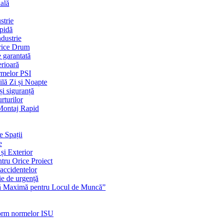
ială
strie
apidă
dustrie
Orice Drum
e garantată
erioară
rmelor PSI
ilă Zi și Noapte
și siguranță
rturilor
 Montaj Rapid
e Spații
e
și Exterior
ntru Orice Proiect
 accidentelor
ie de urgență
nță Maximă pentru Locul de Muncă”
nform normelor ISU