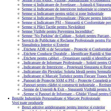
Semne Prim Ajutor: Vizibile, Standardizate și Obligatorii
Semne și Indicatoare de Avertizare – Asigură-ți Siguranța
Semne si Indicatoare de interzicere industriale si comerci
Semne şi Indicatoare pentru străzi şi zone Industriale
Semne si Indicatoare Personalizate | Plăcuțe pentru Interio
Semne și Indicatoare PSI – Siguranță și Conformitate pen
Semne și Plăci Tactile pentru Nevăzători
Semne Vizibile pentru Prevenirea Incendiilor”
Semne ‘No Parking’ de Calitate – Soluții pentru Parcare, 
Servicii de Publicitate și Reclame Profesionale pentru Fi
Signalistica Interior și Exterior
„Etichete ADR și de Securitate – Protecție și Conformita
„Etichete Conducte Durabile – Identificare Rapidă și Sigu
„Etichete pentru cabluri – Organizare rapidă și identificar
„Indicatoare de Informare Profesionale – Soluții pentru O
„Indicatoare de Interzicere – Protejează Siguranța și Res
„Indicatoare din Plexiglas: Soluția Ideală pentru Semnali
„Indicatoare și Marcaje Turistice pentru Fiecare Traseu 
„Panouri de Protecție SSM și PSI – Protecție Completă 
„Panouri pentru clădiri și construcții industriale – Reziste
„Semne de Urgență & Exit – Siguranță Vizibilă pentru A
„Semne și Panouri de Informare – Ghidaj Vizual pentru Cl
Benzile Industriale Personalizate și Marcaje Profesionale
Vezi toate produsele
Benzi adezive antiderapante pentru interior și exterior