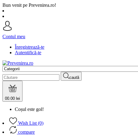
Bun venit pe Prevenirea.ro!
Contul meu
Înregistrează-te
Autentifică-te
caută
0
0.00 lei
Coșul este gol!
Wish List (0)
compare