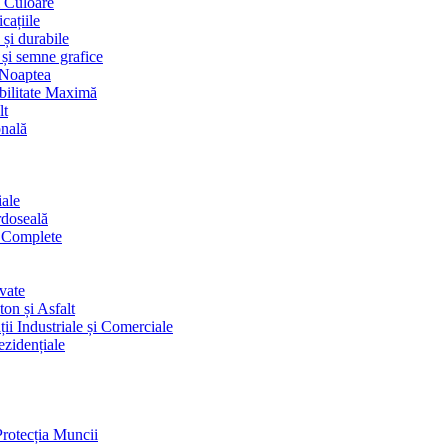
i Culoare
cațiile
 și durabile
 și semne grafice
 Noaptea
ibilitate Maximă
lt
onală
iale
rdoseală
i Complete
vate
on și Asfalt
ii Industriale și Comerciale
ezidențiale
Protecția Muncii