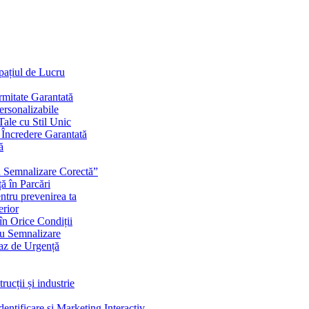
Spațiul de Lucru
mitate Garantată
ersonalizabile
ale cu Stil Unic
i Încredere Garantată
ă
cu Semnalizare Corectă”
ă în Parcări
ntru prevenirea ta
erior
în Orice Condiții
ru Semnalizare
Caz de Urgență
rucții și industrie
ntificare și Marketing Interactiv