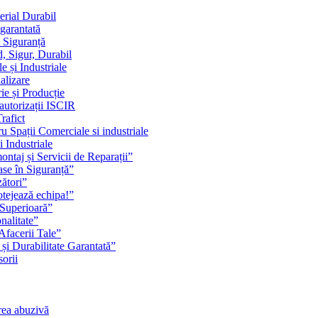
erial Durabil
 garantată
i Siguranță
, Sigur, Durabil
 și Industriale
alizare
ie și Producție
 autorizații ISCIR
rafict
u Spații Comerciale si industriale
i Industriale
ontaj și Servicii de Reparații”
se în Siguranță”
zători”
rotejează echipa!”
 Superioară”
nalitate”
Afacerii Tale”
 și Durabilitate Garantată”
orii
rea abuzivă