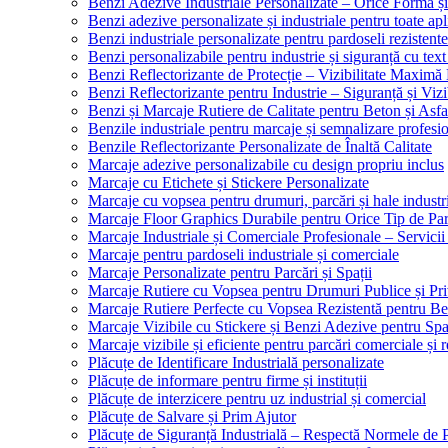
Benzi Adezive Industriale Personalizate – Orice Formă ș
Benzi adezive personalizate și industriale pentru toate apli
Benzi industriale personalizate pentru pardoseli rezistente
Benzi personalizabile pentru industrie și siguranță cu text
Benzi Reflectorizante de Protecție – Vizibilitate Maximă
Benzi Reflectorizante pentru Industrie – Siguranță și Viz
Benzi și Marcaje Rutiere de Calitate pentru Beton și Asfa
Benzile industriale pentru marcaje și semnalizare profesi
Benzile Reflectorizante Personalizate de Înaltă Calitate
Marcaje adezive personalizabile cu design propriu inclus
Marcaje cu Etichete și Stickere Personalizate
Marcaje cu vopsea pentru drumuri, parcări și hale industr
Marcaje Floor Graphics Durabile pentru Orice Tip de Pa
Marcaje Industriale și Comerciale Profesionale – Servici
Marcaje pentru pardoseli industriale și comerciale
Marcaje Personalizate pentru Parcări și Spații
Marcaje Rutiere cu Vopsea pentru Drumuri Publice și Pri
Marcaje Rutiere Perfecte cu Vopsea Rezistentă pentru Bet
Marcaje Vizibile cu Stickere și Benzi Adezive pentru Spaț
Marcaje vizibile și eficiente pentru parcări comerciale și r
Plăcuțe de Identificare Industrială personalizate
Plăcuțe de informare pentru firme și instituții
Plăcuțe de interzicere pentru uz industrial și comercial
Plăcuțe de Salvare și Prim Ajutor
Plăcuțe de Siguranță Industrială – Respectă Normele de 