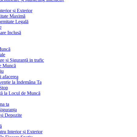
terior și Exterior
litate Maximă
ormitate Legală
e
are Inclusă
 Muncă
ale
 și Siguranță in trafic
de Muncă
iu
i afacerea
venție la Îndemâna Ta
Stop
ță la Locul de Muncă
na ta
Siguranța
 și Depozite
ă
ru Interior și Exterior