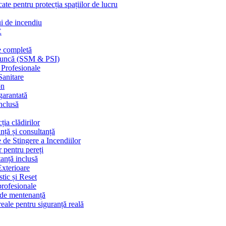
cate pentru protecția spațiilor de lucru
ui de incendiu
E
e completă
n muncă (SSM & PSI)
 Profesionale
Sanitare
on
garantată
nclusă
ția clădirilor
nță și consultanță
 de Stingere a Incendiilor
r pentru pereți
tanță inclusă
Exterioare
tic și Reset
 profesionale
e de mentenanță
eale pentru siguranță reală