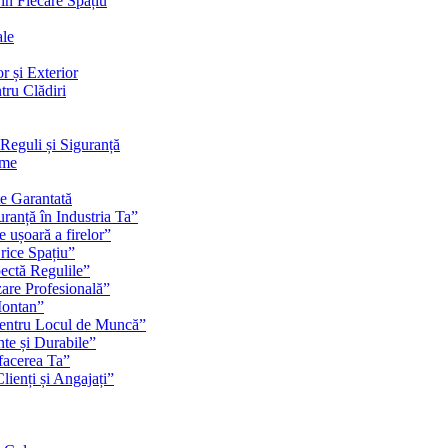
 în Fiecare Spațiu
ale
r și Exterior
tru Clădiri
Reguli și Siguranță
rme
te Garantată
ranță în Industria Ta”
e ușoară a firelor”
rice Spațiu”
pectă Regulile”
zare Profesională”
Montan”
pentru Locul de Muncă”
nte și Durabile”
facerea Ta”
ienți și Angajați”