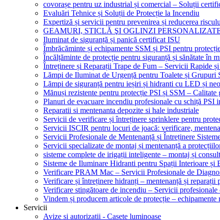
covorașe pentru uz industrial și comercial – Soluții certifi
Evaluări Tehnice și Soluții de Protecție la Incendiu
Expertiză și servicii pentru prevenirea și reducerea riscul
GEAMURI, STICLĂ ŞI OGLINZI PERSONALIZAT
Iluminat de siguranță și panică certificat ISU
Îmbrăcăminte și echipamente SSM și PSI pentru protecți
Încălțăminte de protecție pentru siguranță și sănătate î
Întreținere și Reparații Trape de Fum – Servicii Rapide și
Lămpi de Iluminat de Urgență pentru Toalete și Grupuri 
Lămpi de siguranță pentru ieșiri și hidranti cu LED și ne
Mănuși rezistente pentru protecție PSI și SSM – Calitate 
Planuri de evacuare incendiu profesionale cu schiță PSI i
Reparatii si mentenanta depozite si hale industriale
Servicii de verificare și întreținere sprinklere pentru protec
Servicii ISCIR pentru locuri de joacă: verificare, mentena
Servicii Profesionale de Mentenanță și Întreținere Sisteme
Servicii specializate de montaj și mentenanță a protecțiilo
sisteme complete de irigații inteligente – montaj și consul
Sisteme de Iluminare Hidranti pentru Spații Interioare și 
Verificare PRAM Mac – Servicii Profesionale de Diagnos
Verificare și întreținere hidranți – mentenanță și reparații
Verificare stingătoare de incendiu – Servicii profesional
Vindem și producem articole de protecție – echipamente r
Servicii
Avize si autorizatii - Casete luminoase