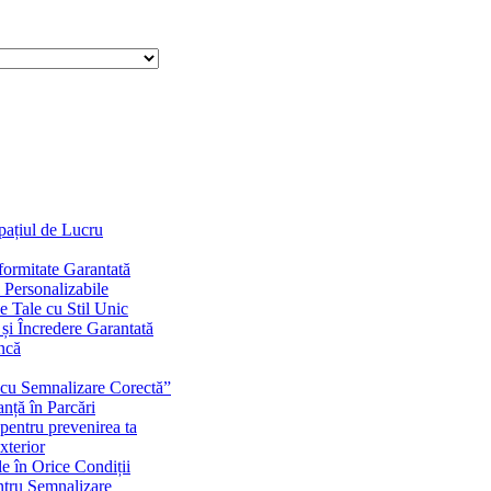
Spațiul de Lucru
ormitate Garantată
 Personalizabile
 Tale cu Stil Unic
e și Încredere Garantată
uncă
i cu Semnalizare Corectă”
nță în Parcări
pentru prevenirea ta
xterior
le în Orice Condiții
entru Semnalizare