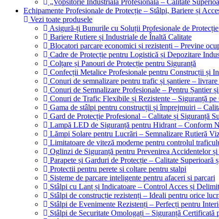
„Vopsitorie Industrială Profesională – Calitate Superioa
Echipamente Profesionale de Protecție – Stâlpi, Bariere și Acces
Vezi toate produsele
Asigură-ți Bunurile cu Soluții Profesionale de Protecție
Bariere Rutiere și Industriale de Înaltă Calitate
Blocatori parcare economici și rezistenți – Previne oc
Cadre de Protecție pentru Logistică și Depozitare Indus
Colțare și Panouri de Protecție pentru Siguranță
Confecții Metalice Profesionale pentru Construcții și In
Conuri de semnalizare pentru trafic și șantiere – livrare
Conuri de Semnalizare Profesionale – Pentru Șantier și
Conuri de Trafic Flexibile și Rezistente – Siguranță p
Gama de stâlpi pentru construcții și împrejmuiri – Calit
Gard de Protecție Profesional – Calitate și Siguranță S
Lampă LED de Siguranță pentru Hidrant – Conform N
Lămpi Solare pentru Lucrări – Semnalizare Rutieră Viz
Limitatoare de viteză moderne pentru controlul traficulu
Oglinzi de Siguranță pentru Prevenirea Accidentelor și 
Parapete și Garduri de Protecție – Calitate Superioară 
Protectii pentru perete si coltare pentru stalpi
Sisteme de parcare inteligente pentru afaceri si parcari
Stâlpi cu Lanț și Indicatoare – Control Acces și Delimit
Stâlpi de construcție rezistenți – Ideali pentru orice luc
Stâlpi de Evenimente Rezistenți – Perfecți pentru Interi
Stâlpi de Securitate Omologați – Siguranță Certificată 