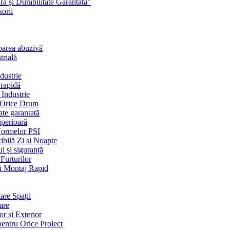
ră și Durabilitate Garantată”
orii
uparea abuzivă
trială
dustrie
 rapidă
 Industrie
e Orice Drum
ate garantată
uperioară
ormelor PSI
ibilă Zi și Noapte
i și siguranță
Furturilor
și Montaj Rapid
are Spații
rare
or și Exterior
pentru Orice Proiect