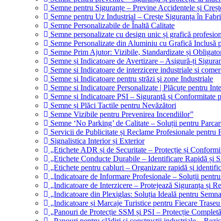
Semne pentru Siguranțe – Previne Accidentele și Creșt
Semne pentru Uz Industrial – Crește Siguranța în Fabri
Semne Personalizabile de Înaltă Calitate
Semne personalizate cu design unic și grafică profesio
Semne Personalizate din Aluminiu cu Grafică Inclusă pe
Semne Prim Ajutor: Vizibile, Standardizate și Obligator
Semne și Indicatoare de Avertizare – Asigură-ți Sigura
Semne si Indicatoare de interzicere industriale si comer
Semne şi Indicatoare pentru străzi şi zone Industriale
Semne si Indicatoare Personalizate | Plăcuțe pentru Inter
Semne și Indicatoare PSI – Siguranță și Conformitate p
Semne și Plăci Tactile pentru Nevăzători
Semne Vizibile pentru Prevenirea Incendiilor”
Semne ‘No Parking’ de Calitate – Soluții pentru Parcar
Servicii de Publicitate și Reclame Profesionale pentru 
Signalistica Interior și Exterior
„Etichete ADR și de Securitate – Protecție și Conformi
„Etichete Conducte Durabile – Identificare Rapidă și Si
„Etichete pentru cabluri – Organizare rapidă și identific
„Indicatoare de Informare Profesionale – Soluții pentru
„Indicatoare de Interzicere – Protejează Siguranța și R
„Indicatoare din Plexiglas: Soluția Ideală pentru Semna
„Indicatoare și Marcaje Turistice pentru Fiecare Trase
„Panouri de Protecție SSM și PSI – Protecție Complet
„Panouri pentru clădiri și construcții industriale – Rezi