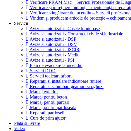
Verificare PRAM Mac – Servicii Profesionale de Diagn
Verificare și întreținere hidranți – mentenanță și reparaț
Verificare stingătoare de incendiu – Servicii profesion
Vindem și producem articole de protecție – echipamente
Servicii
Avize si autorizatii - Casete luminoase
Avize si autorizatii - Constructii civile si industriale
Avize si autorizatii - DSP
Avize si autorizatii - DSV
Avize si autorizatii - ISCIR
Avize si autorizatii - Mediu
Avize si autorizatii - PSI
Plan de evacuare la incendiu
Servicii DDD
Servicii toaletari arbori
Reparatii si instalare indicatoare rutiere
Reparatii si schimbari geamuri si oglinzi
Marcaj exterior
Marcaj pentru beton
Marcaj pentru parcari
Marcaj pentru pardoseala
Reparatii pardoseli
Curs de prim ajutor
Plată și livrare
Video