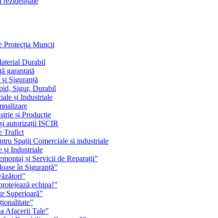
i rezidențiale
e Protecția Muncii
aterial Durabil
ță garantată
 și Siguranță
pid, Sigur, Durabil
le și Industriale
mnalizare
trie și Producție
și autorizații ISCIR
 Trafict
tru Spații Comerciale si industriale
 și Industriale
emontaj și Servicii de Reparații”
oase în Siguranță”
văzători”
 protejează echipa!”
ate Superioară”
ionalitate”
a Afacerii Tale”