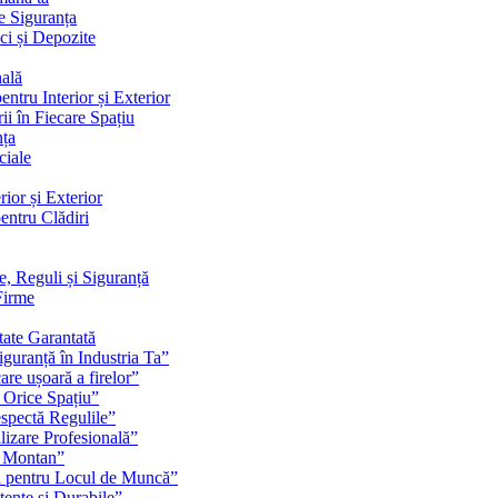
e Siguranța
ci și Depozite
nală
ntru Interior și Exterior
ii în Fiecare Spațiu
nța
ciale
ior și Exterior
entru Clădiri
e, Reguli și Siguranță
Firme
tate Garantată
guranță în Industria Ta”
are ușoară a firelor”
 Orice Spațiu”
espectă Regulile”
lizare Profesională”
u Montan”
ă pentru Locul de Muncă”
stente și Durabile”