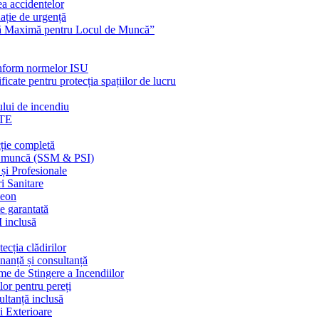
ea accidentelor
ație de urgență
nță Maximă pentru Locul de Muncă”
conform normelor ISU
ficate pentru protecția spațiilor de lucru
ului de incendiu
TE
ție completă
 în muncă (SSM & PSI)
 și Profesionale
i Sanitare
neon
e garantată
I inclusă
ecția clădirilor
nanță și consultanță
me de Stingere a Incendiilor
lor pentru pereți
ultanță inclusă
i Exterioare