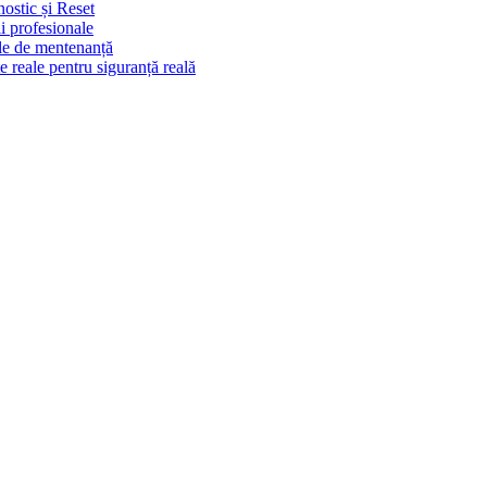
ostic și Reset
ii profesionale
ale de mentenanță
 reale pentru siguranță reală