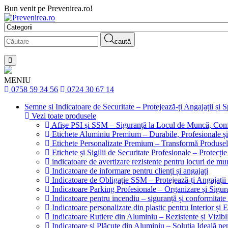
Bun venit pe Prevenirea.ro!
caută
MENIU
0758 59 34 56
0724 30 67 14
Semne și Indicatoare de Securitate – Protejează-ți Angajații și 
Vezi toate produsele
Afișe PSI și SSM – Siguranță la Locul de Muncă, Conf
Etichete Aluminiu Premium – Durabile, Profesionale și
Etichete Personalizate Premium – Transformă Produsele
Etichete și Sigilii de Securitate Profesionale – Protecți
indicatoare de avertizare rezistente pentru locuri de m
Indicatoare de informare pentru clienți și angajați
Indicatoare de Obligație SSM – Protejează-ți Angajați
Indicatoare Parking Profesionale – Organizare și Sigura
Indicatoare pentru incendiu – siguranță și conformitate 
Indicatoare personalizate din plastic pentru Interior și E
Indicatoare Rutiere din Aluminiu – Rezistente și Vizibi
Indicatoare și Plăcuțe din Aluminiu – Soluția Ideală p