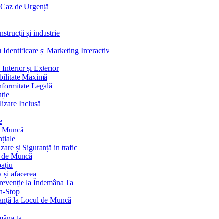
n Caz de Urgență
strucții și industrie
dentificare și Marketing Interactiv
Interior și Exterior
bilitate Maximă
nformitate Legală
nție
izare Inclusă
e
de Muncă
țiale
re și Siguranță in trafic
l de Muncă
pațiu
 și afacerea
revenție la Îndemâna Ta
on-Stop
anță la Locul de Muncă
mâna ta