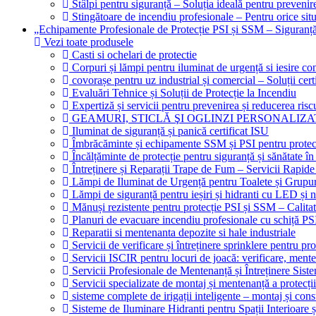
Stâlpi pentru siguranță – Soluția ideală pentru prevenir
Stingătoare de incendiu profesionale – Pentru orice situ
„Echipamente Profesionale de Protecție PSI și SSM – Sigura
Vezi toate produsele
Casti si ochelari de protectie
Corpuri și lămpi pentru iluminat de urgență si iesire 
covorașe pentru uz industrial și comercial – Soluții certi
Evaluări Tehnice și Soluții de Protecție la Incendiu
Expertiză și servicii pentru prevenirea și reducerea risc
GEAMURI, STICLĂ ŞI OGLINZI PERSONALIZA
Iluminat de siguranță și panică certificat ISU
Îmbrăcăminte și echipamente SSM și PSI pentru protec
Încălțăminte de protecție pentru siguranță și sănătate
Întreținere și Reparații Trape de Fum – Servicii Rapide
Lămpi de Iluminat de Urgență pentru Toalete și Grupur
Lămpi de siguranță pentru ieșiri și hidranti cu LED și 
Mănuși rezistente pentru protecție PSI și SSM – Calitat
Planuri de evacuare incendiu profesionale cu schiță PS
Reparatii si mentenanta depozite si hale industriale
Servicii de verificare și întreținere sprinklere pentru prot
Servicii ISCIR pentru locuri de joacă: verificare, mente
Servicii Profesionale de Mentenanță și Întreținere Siste
Servicii specializate de montaj și mentenanță a protecții
sisteme complete de irigații inteligente – montaj și cons
Sisteme de Iluminare Hidranti pentru Spații Interioare ș