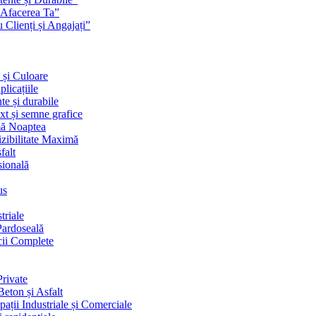
 Afacerea Ta”
Clienți și Angajați”
 și Culoare
licațiile
te și durabile
ext și semne grafice
imă Noaptea
izibilitate Maximă
falt
sională
us
triale
Pardoseală
cii Complete
rivate
eton și Asfalt
ații Industriale și Comerciale