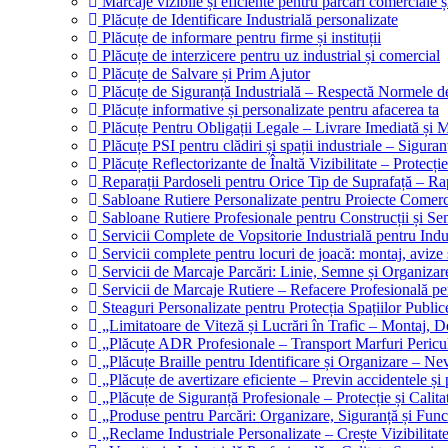
Marcaje vizibile și eficiente pentru parcări comerciale ș
Plăcuțe de Identificare Industrială personalizate
Plăcuțe de informare pentru firme și instituții
Plăcuțe de interzicere pentru uz industrial și comercial
Plăcuțe de Salvare și Prim Ajutor
Plăcuțe de Siguranță Industrială – Respectă Normele d
Plăcuțe informative și personalizate pentru afacerea ta
Plăcuțe Pentru Obligații Legale – Livrare Imediată și M
Plăcuțe PSI pentru clădiri și spații industriale – Siguran
Plăcuțe Reflectorizante de Înaltă Vizibilitate – Protecție
Reparații Pardoseli pentru Orice Tip de Suprafață – Ra
Sabloane Rutiere Personalizate pentru Proiecte Comercia
Sabloane Rutiere Profesionale pentru Construcții și Se
Servicii Complete de Vopsitorie Industrială pentru Indus
Servicii complete pentru locuri de joacă: montaj, avize 
Servicii de Marcaje Parcări: Linie, Semne și Organizare
Servicii de Marcaje Rutiere – Refacere Profesională pen
Steaguri Personalizate pentru Protecția Spațiilor Publice
„Limitatoare de Viteză și Lucrări în Trafic – Montaj, D
„Plăcuțe ADR Profesionale – Transport Marfuri Pericul
„Plăcuțe Braille pentru Identificare și Organizare – Ne
„Plăcuțe de avertizare eficiente – Previn accidentele și
„Plăcuțe de Siguranță Profesionale – Protecție și Calit
„Produse pentru Parcări: Organizare, Siguranță și Funcț
„Reclame Industriale Personalizate – Crește Vizibilitate