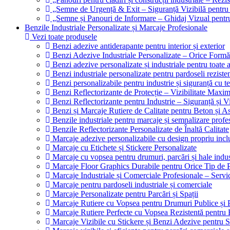
„Semne de Urgență & Exit – Siguranță Vizibilă pentru
„Semne și Panouri de Informare – Ghidaj Vizual pentru 
Benzile Industriale Personalizate și Marcaje Profesionale
Vezi toate produsele
Benzi adezive antiderapante pentru interior și exterior
Benzi Adezive Industriale Personalizate – Orice Formă
Benzi adezive personalizate și industriale pentru toate ap
Benzi industriale personalizate pentru pardoseli rezisten
Benzi personalizabile pentru industrie și siguranță cu t
Benzi Reflectorizante de Protecție – Vizibilitate Max
Benzi Reflectorizante pentru Industrie – Siguranță și V
Benzi și Marcaje Rutiere de Calitate pentru Beton și As
Benzile industriale pentru marcaje și semnalizare profe
Benzile Reflectorizante Personalizate de Înaltă Calitate
Marcaje adezive personalizabile cu design propriu incl
Marcaje cu Etichete și Stickere Personalizate
Marcaje cu vopsea pentru drumuri, parcări și hale indus
Marcaje Floor Graphics Durabile pentru Orice Tip de 
Marcaje Industriale și Comerciale Profesionale – Servi
Marcaje pentru pardoseli industriale și comerciale
Marcaje Personalizate pentru Parcări și Spații
Marcaje Rutiere cu Vopsea pentru Drumuri Publice și P
Marcaje Rutiere Perfecte cu Vopsea Rezistentă pentru B
Marcaje Vizibile cu Stickere și Benzi Adezive pentru Sp