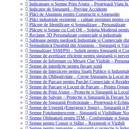
Indicatoare și Semne Prim Ajutor – Protejează Viața î
Indicator de Siguranță – Previne Accidente
Plăci de Aluminiu pentru Construcții și Amenajări
Plăci industriale rezistente – calitate premium pentru con
Plăcuțe de Identificare și Semnalizare – Personalizate
Plăcuțe și Semne cu Cod QR – Soluția Modernă pentru I
Reclame 3D Personalizate comerciale si industriale
Sabloane pentru pardoseli Industriale și Comerciale din 
Semnalistică Durabilă din Aluminiu – Siguranță și Vizi
Semnalizare SSM/PSI – Soluții pentru Siguranță și Co
Semne de avertizare eficiente pentru siguranță și preve
Semne de Informare cu Mesaje Clar Vizibile – Personal
Semne de interdicție pentru fiecare zonă
Semne de Interzicere pentru Spații Publice și Industrial
Semne de Obligativitate – Crește Siguranța la Locul 
Semne de Parcare pentru Parcări Comerciale și Reziden
Semne de Parcare și Locuri de Parcare – Pentru Organiza
Semne de Prim Ajutor – Protecție și Siguranță la Locu
Semne de Salvare – Protecție și Siguranță în Fiecare S
Semne de Siguranță Profesionale – Protejează-ți Echipa
Semne de Urgență (Emergency Signs) – Siguranță și P
Semne Fotoluminescente – Siguranță și Vizibilitate N
Semne Obligatorii pentru ITM – Conformitate și Sigur
Semne pentru Conuri și Stâlpi – Rezistenti și Vizibili
Semne pentru prevenire – siguranță și protecție la înde