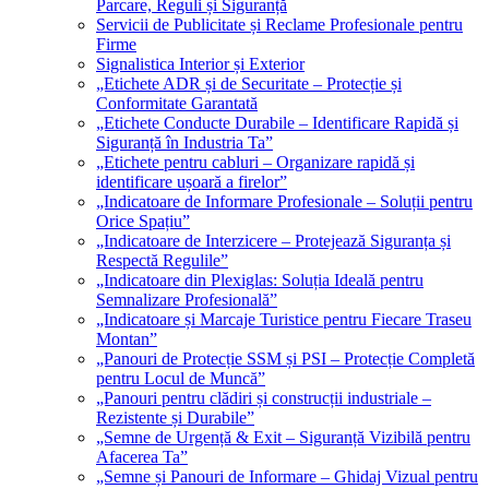
Parcare, Reguli și Siguranță
Servicii de Publicitate și Reclame Profesionale pentru
Firme
Signalistica Interior și Exterior
„Etichete ADR și de Securitate – Protecție și
Conformitate Garantată
„Etichete Conducte Durabile – Identificare Rapidă și
Siguranță în Industria Ta”
„Etichete pentru cabluri – Organizare rapidă și
identificare ușoară a firelor”
„Indicatoare de Informare Profesionale – Soluții pentru
Orice Spațiu”
„Indicatoare de Interzicere – Protejează Siguranța și
Respectă Regulile”
„Indicatoare din Plexiglas: Soluția Ideală pentru
Semnalizare Profesională”
„Indicatoare și Marcaje Turistice pentru Fiecare Traseu
Montan”
„Panouri de Protecție SSM și PSI – Protecție Completă
pentru Locul de Muncă”
„Panouri pentru clădiri și construcții industriale –
Rezistente și Durabile”
„Semne de Urgență & Exit – Siguranță Vizibilă pentru
Afacerea Ta”
„Semne și Panouri de Informare – Ghidaj Vizual pentru