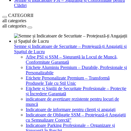
Semne și Indicatoare PSI – Siguranță și Conformitate pentru
Clădiri
CATEGORII
all categories
all categories
Semne și Indicatoare de Securitate – Protejează-ți Angajații și
Spațiul de Lucru
Afișe PSI și SSM – Siguranță la Locul de Muncă,
Conformitate Garantată
Etichete Aluminiu Premium – Durabile, Profesionale și
Personalizabile
Etichete Personalizate Premium – Transformă
Produsele Tale cu Stil Unic
Etichete și Sigilii de Securitate Profesionale – Protecție
și Încredere Garantată
indicatoare de avertizare rezistente pentru locuri de
muncă
Indicatoare de informare pentru clienți și angajați
Indicatoare de Obligație SSM – Protejează-ți Angajații
cu Semnalizare Corectă”
Indicatoare Parking Profesionale – Organizare și
Siguranță în Parcări