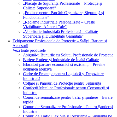
„Plăcuțe de Siguranță Profesionale – Protecție și
Calitate Superioară”
„Produse pentru Parcări: Organizare, Siguranță și
Funcționalitate”
„Reclame Industriale Personalizate – Crește
Vizibilitatea Afacerii Tale”
„Vopsitorie Industrială Profesională – Calitate
Superioară și Durabilitate Garantată”
Echipamente Profesionale de Protecție – Stâlpi, Bariere și
Accesorii
Vezi toate produsele
Asigură-ți Bunurile cu Soluții Profesionale de Protecție
Bariere Rutiere și Industriale de Înaltă Calitate
Blocatori parcare economici și rezistenți – Previne
ocuparea abuzivă
Cadre de Protecție pentru Logistică și Depozitare
Industrială
Colțare și Panouri de Protecție pentru Siguranță
Confecții Metalice Profesionale pentru Construcții și
Industrie
Conuri de semnalizare pentru trafic și șantiere – livrare
rapidă
Conuri de Semnalizare Profesionale – Pentru Șantier și
Industrie
Conuri de Trafic Flexibile și Rezistente – Siguranță pe