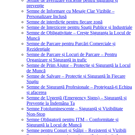
Semne de avertizare eficiente pentru siguranță și
prevenție
Semne de Informare cu Mesaje Clar Vizibile –
Personalizare Inclusă
Semne de interdicție pentru fiecare zonă
Semne de Interzicere pentru Spații Publice și Industriale
Semne de Obligativitate – Crește Siguranța la Locul de
Muncă
Semne de Parcare pentru Parcări Comerciale și
Rezidențiale
Semne de Parcare și Locuri de Parcare – Pentru
Organizare și Siguranță in trafic
Semne de Prim Ajutor – Protecție și Siguranță la Locul
de Muncă
Semne de Salvare – Protecție și Siguranță în Fiecare
Spațiu
Semne de Siguranță Profesionale – Protejează-ți Echipa
și afacerea
Semne de Urgență (Emergency Signs) – Siguranță și
Prevenție la Îndemâna Ta
Semne Fotoluminescente – Siguranță și Vizibilitate
Non-Stop
Semne Obligatorii pentru ITM – Conformitate și
Siguranță la Locul de Muncă
Semne pentru Conuri și Stâlpi – Rezistenti și Vizibili