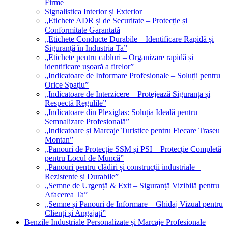
Firme
Signalistica Interior și Exterior
„Etichete ADR și de Securitate – Protecție și
Conformitate Garantată
„Etichete Conducte Durabile – Identificare Rapidă și
Siguranță în Industria Ta”
„Etichete pentru cabluri – Organizare rapidă și
identificare ușoară a firelor”
„Indicatoare de Informare Profesionale – Soluții pentru
Orice Spațiu”
„Indicatoare de Interzicere – Protejează Siguranța și
Respectă Regulile”
„Indicatoare din Plexiglas: Soluția Ideală pentru
Semnalizare Profesională”
„Indicatoare și Marcaje Turistice pentru Fiecare Traseu
Montan”
„Panouri de Protecție SSM și PSI – Protecție Completă
pentru Locul de Muncă”
„Panouri pentru clădiri și construcții industriale –
Rezistente și Durabile”
„Semne de Urgență & Exit – Siguranță Vizibilă pentru
Afacerea Ta”
„Semne și Panouri de Informare – Ghidaj Vizual pentru
Clienți și Angajați”
Benzile Industriale Personalizate și Marcaje Profesionale