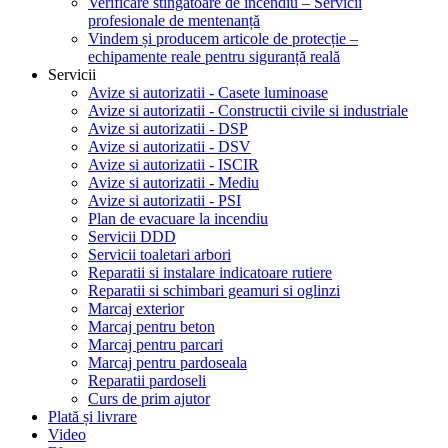
Verificare stingătoare de incendiu – Servicii
profesionale de mentenanță
Vindem și producem articole de protecție –
echipamente reale pentru siguranță reală
Servicii
Avize si autorizatii - Casete luminoase
Avize si autorizatii - Constructii civile si industriale
Avize si autorizatii - DSP
Avize si autorizatii - DSV
Avize si autorizatii - ISCIR
Avize si autorizatii - Mediu
Avize si autorizatii - PSI
Plan de evacuare la incendiu
Servicii DDD
Servicii toaletari arbori
Reparatii si instalare indicatoare rutiere
Reparatii si schimbari geamuri si oglinzi
Marcaj exterior
Marcaj pentru beton
Marcaj pentru parcari
Marcaj pentru pardoseala
Reparatii pardoseli
Curs de prim ajutor
Plată și livrare
Video