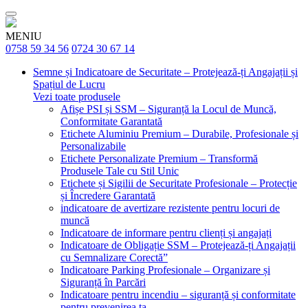
MENIU
0758 59 34 56
0724 30 67 14
Semne și Indicatoare de Securitate – Protejează-ți Angajații și
Spațiul de Lucru
Vezi toate produsele
Afișe PSI și SSM – Siguranță la Locul de Muncă,
Conformitate Garantată
Etichete Aluminiu Premium – Durabile, Profesionale și
Personalizabile
Etichete Personalizate Premium – Transformă
Produsele Tale cu Stil Unic
Etichete și Sigilii de Securitate Profesionale – Protecție
și Încredere Garantată
indicatoare de avertizare rezistente pentru locuri de
muncă
Indicatoare de informare pentru clienți și angajați
Indicatoare de Obligație SSM – Protejează-ți Angajații
cu Semnalizare Corectă”
Indicatoare Parking Profesionale – Organizare și
Siguranță în Parcări
Indicatoare pentru incendiu – siguranță și conformitate
pentru prevenirea ta