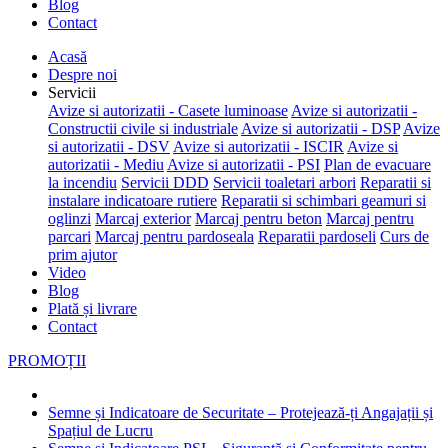
Blog
Contact
Acasă
Despre noi
Servicii
Avize si autorizatii - Casete luminoase
Avize si autorizatii -
Constructii civile si industriale
Avize si autorizatii - DSP
Avize
si autorizatii - DSV
Avize si autorizatii - ISCIR
Avize si
autorizatii - Mediu
Avize si autorizatii - PSI
Plan de evacuare
la incendiu
Servicii DDD
Servicii toaletari arbori
Reparatii si
instalare indicatoare rutiere
Reparatii si schimbari geamuri si
oglinzi
Marcaj exterior
Marcaj pentru beton
Marcaj pentru
parcari
Marcaj pentru pardoseala
Reparatii pardoseli
Curs de
prim ajutor
Video
Blog
Plată și livrare
Contact
PROMOȚII
Semne și Indicatoare de Securitate – Protejează-ți Angajații și
Spațiul de Lucru