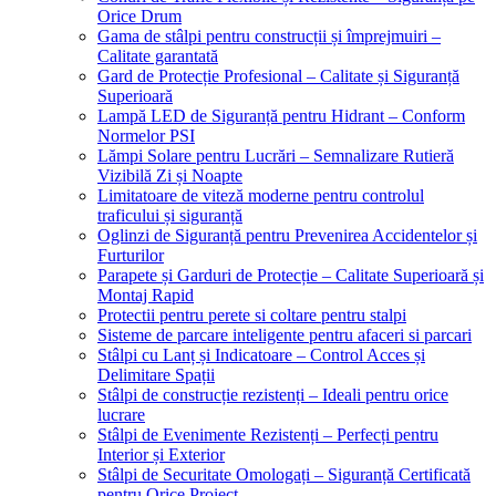
Orice Drum
Gama de stâlpi pentru construcții și împrejmuiri –
Calitate garantată
Gard de Protecție Profesional – Calitate și Siguranță
Superioară
Lampă LED de Siguranță pentru Hidrant – Conform
Normelor PSI
Lămpi Solare pentru Lucrări – Semnalizare Rutieră
Vizibilă Zi și Noapte
Limitatoare de viteză moderne pentru controlul
traficului și siguranță
Oglinzi de Siguranță pentru Prevenirea Accidentelor și
Furturilor
Parapete și Garduri de Protecție – Calitate Superioară și
Montaj Rapid
Protectii pentru perete si coltare pentru stalpi
Sisteme de parcare inteligente pentru afaceri si parcari
Stâlpi cu Lanț și Indicatoare – Control Acces și
Delimitare Spații
Stâlpi de construcție rezistenți – Ideali pentru orice
lucrare
Stâlpi de Evenimente Rezistenți – Perfecți pentru
Interior și Exterior
Stâlpi de Securitate Omologați – Siguranță Certificată
pentru Orice Proiect