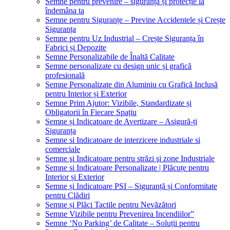
Semne pentru prevenire – siguranță și protecție la
îndemâna ta
Semne pentru Siguranțe – Previne Accidentele și Crește
Siguranța
Semne pentru Uz Industrial – Crește Siguranța în
Fabrici și Depozite
Semne Personalizabile de Înaltă Calitate
Semne personalizate cu design unic și grafică
profesională
Semne Personalizate din Aluminiu cu Grafică Inclusă
pentru Interior și Exterior
Semne Prim Ajutor: Vizibile, Standardizate și
Obligatorii în Fiecare Spațiu
Semne și Indicatoare de Avertizare – Asigură-ți
Siguranța
Semne si Indicatoare de interzicere industriale si
comerciale
Semne şi Indicatoare pentru străzi şi zone Industriale
Semne si Indicatoare Personalizate | Plăcuțe pentru
Interior și Exterior
Semne și Indicatoare PSI – Siguranță și Conformitate
pentru Clădiri
Semne și Plăci Tactile pentru Nevăzători
Semne Vizibile pentru Prevenirea Incendiilor”
Semne ‘No Parking’ de Calitate – Soluții pentru