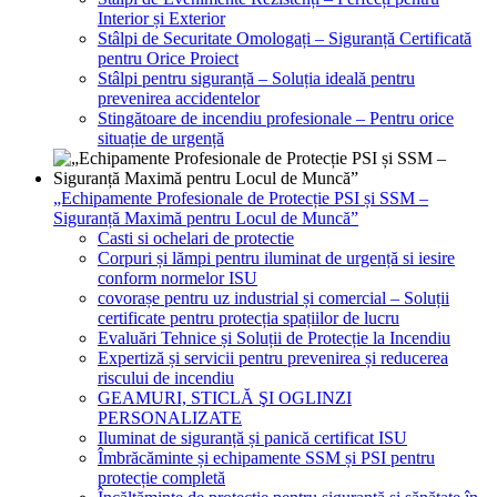
Interior și Exterior
Stâlpi de Securitate Omologați – Siguranță Certificată
pentru Orice Proiect
Stâlpi pentru siguranță – Soluția ideală pentru
prevenirea accidentelor
Stingătoare de incendiu profesionale – Pentru orice
situație de urgență
„Echipamente Profesionale de Protecție PSI și SSM –
Siguranță Maximă pentru Locul de Muncă”
Casti si ochelari de protectie
Corpuri și lămpi pentru iluminat de urgență si iesire
conform normelor ISU
covorașe pentru uz industrial și comercial – Soluții
certificate pentru protecția spațiilor de lucru
Evaluări Tehnice și Soluții de Protecție la Incendiu
Expertiză și servicii pentru prevenirea și reducerea
riscului de incendiu
GEAMURI, STICLĂ ŞI OGLINZI
PERSONALIZATE
Iluminat de siguranță și panică certificat ISU
Îmbrăcăminte și echipamente SSM și PSI pentru
protecție completă