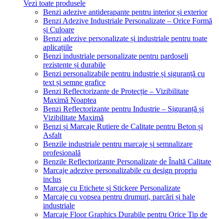
Vezi toate produsele
Benzi adezive antiderapante pentru interior și exterior
Benzi Adezive Industriale Personalizate – Orice Formă
și Culoare
Benzi adezive personalizate și industriale pentru toate
aplicațiile
Benzi industriale personalizate pentru pardoseli
rezistente și durabile
Benzi personalizabile pentru industrie și siguranță cu
text și semne grafice
Benzi Reflectorizante de Protecție – Vizibilitate
Maximă Noaptea
Benzi Reflectorizante pentru Industrie – Siguranță și
Vizibilitate Maximă
Benzi și Marcaje Rutiere de Calitate pentru Beton și
Asfalt
Benzile industriale pentru marcaje și semnalizare
profesională
Benzile Reflectorizante Personalizate de Înaltă Calitate
Marcaje adezive personalizabile cu design propriu
inclus
Marcaje cu Etichete și Stickere Personalizate
Marcaje cu vopsea pentru drumuri, parcări și hale
industriale
Marcaje Floor Graphics Durabile pentru Orice Tip de