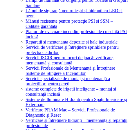
Lămpi de Iluminat de Urgență pentru Toalete și Grupuri
Sanitare
Lămpi de siguranță pentru ieșiri și hidranti cu LED și
neon
Mănuși rezistente pentru protecție PSI și SSM –
Calitate garantată
Planuri de evacuare incendiu profesionale cu schiță PSI
inclusă
Reparatii si mentenanta depozite si hale industriale
Servicii de verificare și întreținere sprinklere pentru
protecția clădirilor
Servicii ISCIR pentru locuri de joacă: verificare,
mentenanță și consultanță
Servicii Profesionale de Mentenanță și Întreținere
Sisteme de Stingere a Incendiilor
Servicii specializate de montaj și mentenanță a
protecțiilor pentru pereți
sisteme complete de irigații inteligente – montaj și
consultanță inclusă
Sisteme de Iluminare Hidranti pentru Spații Interioare și
Exterioare
Verificare PRAM Mac – Servicii Profesionale de
Diagnostic și Reset
Verificare și întreținere hidranți – mentenanță și reparații
profesionale