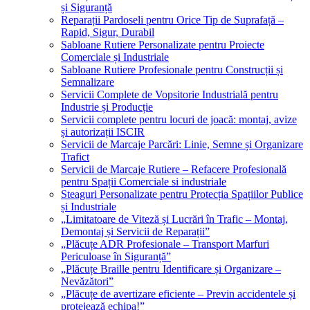
și Siguranță
Reparații Pardoseli pentru Orice Tip de Suprafață –
Rapid, Sigur, Durabil
Sabloane Rutiere Personalizate pentru Proiecte
Comerciale și Industriale
Sabloane Rutiere Profesionale pentru Construcții și
Semnalizare
Servicii Complete de Vopsitorie Industrială pentru
Industrie și Producție
Servicii complete pentru locuri de joacă: montaj, avize
și autorizații ISCIR
Servicii de Marcaje Parcări: Linie, Semne și Organizare
Trafict
Servicii de Marcaje Rutiere – Refacere Profesională
pentru Spații Comerciale si industriale
Steaguri Personalizate pentru Protecția Spațiilor Publice
și Industriale
„Limitatoare de Viteză și Lucrări în Trafic – Montaj,
Demontaj și Servicii de Reparații”
„Plăcuțe ADR Profesionale – Transport Marfuri
Periculoase în Siguranță”
„Plăcuțe Braille pentru Identificare și Organizare –
Nevăzători”
„Plăcuțe de avertizare eficiente – Previn accidentele și
protejează echipa!”