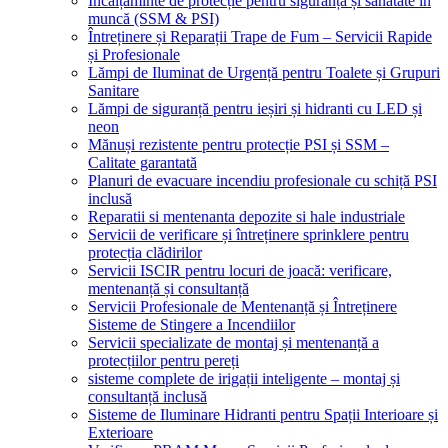
Încălțăminte de protecție pentru siguranță și sănătate în
muncă (SSM & PSI)
Întreținere și Reparații Trape de Fum – Servicii Rapide
și Profesionale
Lămpi de Iluminat de Urgență pentru Toalete și Grupuri
Sanitare
Lămpi de siguranță pentru ieșiri și hidranti cu LED și
neon
Mănuși rezistente pentru protecție PSI și SSM –
Calitate garantată
Planuri de evacuare incendiu profesionale cu schiță PSI
inclusă
Reparatii si mentenanta depozite si hale industriale
Servicii de verificare și întreținere sprinklere pentru
protecția clădirilor
Servicii ISCIR pentru locuri de joacă: verificare,
mentenanță și consultanță
Servicii Profesionale de Mentenanță și Întreținere
Sisteme de Stingere a Incendiilor
Servicii specializate de montaj și mentenanță a
protecțiilor pentru pereți
sisteme complete de irigații inteligente – montaj și
consultanță inclusă
Sisteme de Iluminare Hidranti pentru Spații Interioare și
Exterioare