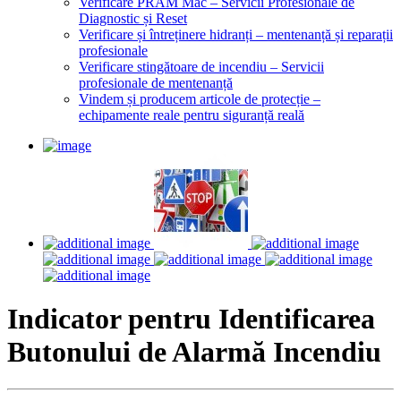
Verificare PRAM Mac – Servicii Profesionale de
Diagnostic și Reset
Verificare și întreținere hidranți – mentenanță și reparații
profesionale
Verificare stingătoare de incendiu – Servicii
profesionale de mentenanță
Vindem și producem articole de protecție –
echipamente reale pentru siguranță reală
Indicator pentru Identificarea
Butonului de Alarmă Incendiu