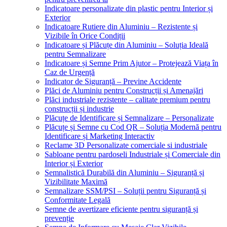
Indicatoare personalizate din plastic pentru Interior și
Exterior
Indicatoare Rutiere din Aluminiu – Rezistente și
Vizibile în Orice Condiții
Indicatoare și Plăcuțe din Aluminiu – Soluția Ideală
pentru Semnalizare
Indicatoare și Semne Prim Ajutor – Protejează Viața în
Caz de Urgență
Indicator de Siguranță – Previne Accidente
Plăci de Aluminiu pentru Construcții și Amenajări
Plăci industriale rezistente – calitate premium pentru
construcții și industrie
Plăcuțe de Identificare și Semnalizare – Personalizate
Plăcuțe și Semne cu Cod QR – Soluția Modernă pentru
Identificare și Marketing Interactiv
Reclame 3D Personalizate comerciale si industriale
Sabloane pentru pardoseli Industriale și Comerciale din
Interior și Exterior
Semnalistică Durabilă din Aluminiu – Siguranță și
Vizibilitate Maximă
Semnalizare SSM/PSI – Soluții pentru Siguranță și
Conformitate Legală
Semne de avertizare eficiente pentru siguranță și
prevenție