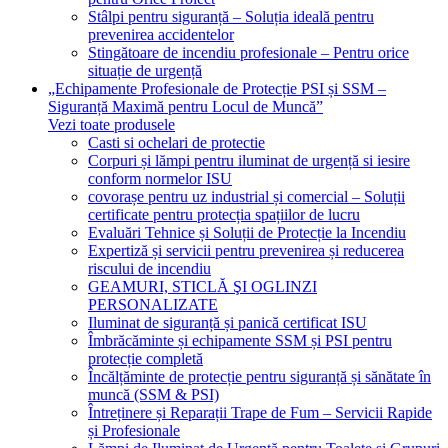
Stâlpi pentru siguranță – Soluția ideală pentru
prevenirea accidentelor
Stingătoare de incendiu profesionale – Pentru orice
situație de urgență
„Echipamente Profesionale de Protecție PSI și SSM –
Siguranță Maximă pentru Locul de Muncă”
Vezi toate produsele
Casti si ochelari de protectie
Corpuri și lămpi pentru iluminat de urgență si iesire
conform normelor ISU
covorașe pentru uz industrial și comercial – Soluții
certificate pentru protecția spațiilor de lucru
Evaluări Tehnice și Soluții de Protecție la Incendiu
Expertiză și servicii pentru prevenirea și reducerea
riscului de incendiu
GEAMURI, STICLĂ ŞI OGLINZI
PERSONALIZATE
Iluminat de siguranță și panică certificat ISU
Îmbrăcăminte și echipamente SSM și PSI pentru
protecție completă
Încălțăminte de protecție pentru siguranță și sănătate în
muncă (SSM & PSI)
Întreținere și Reparații Trape de Fum – Servicii Rapide
și Profesionale