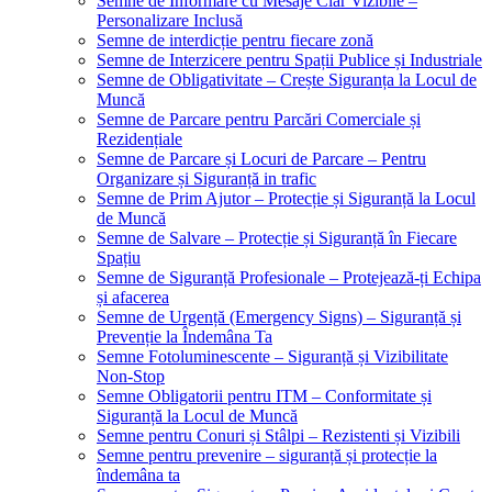
Semne de Informare cu Mesaje Clar Vizibile –
Personalizare Inclusă
Semne de interdicție pentru fiecare zonă
Semne de Interzicere pentru Spații Publice și Industriale
Semne de Obligativitate – Crește Siguranța la Locul de
Muncă
Semne de Parcare pentru Parcări Comerciale și
Rezidențiale
Semne de Parcare și Locuri de Parcare – Pentru
Organizare și Siguranță in trafic
Semne de Prim Ajutor – Protecție și Siguranță la Locul
de Muncă
Semne de Salvare – Protecție și Siguranță în Fiecare
Spațiu
Semne de Siguranță Profesionale – Protejează-ți Echipa
și afacerea
Semne de Urgență (Emergency Signs) – Siguranță și
Prevenție la Îndemâna Ta
Semne Fotoluminescente – Siguranță și Vizibilitate
Non-Stop
Semne Obligatorii pentru ITM – Conformitate și
Siguranță la Locul de Muncă
Semne pentru Conuri și Stâlpi – Rezistenti și Vizibili
Semne pentru prevenire – siguranță și protecție la
îndemâna ta