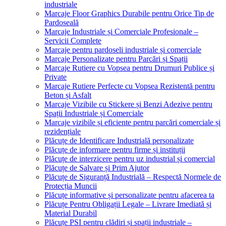
industriale
Marcaje Floor Graphics Durabile pentru Orice Tip de
Pardoseală
Marcaje Industriale și Comerciale Profesionale –
Servicii Complete
Marcaje pentru pardoseli industriale și comerciale
Marcaje Personalizate pentru Parcări și Spații
Marcaje Rutiere cu Vopsea pentru Drumuri Publice și
Private
Marcaje Rutiere Perfecte cu Vopsea Rezistentă pentru
Beton și Asfalt
Marcaje Vizibile cu Stickere și Benzi Adezive pentru
Spații Industriale și Comerciale
Marcaje vizibile și eficiente pentru parcări comerciale și
rezidențiale
Plăcuțe de Identificare Industrială personalizate
Plăcuțe de informare pentru firme și instituții
Plăcuțe de interzicere pentru uz industrial și comercial
Plăcuțe de Salvare și Prim Ajutor
Plăcuțe de Siguranță Industrială – Respectă Normele de
Protecția Muncii
Plăcuțe informative și personalizate pentru afacerea ta
Plăcuțe Pentru Obligații Legale – Livrare Imediată și
Material Durabil
Plăcuțe PSI pentru clădiri și spații industriale –