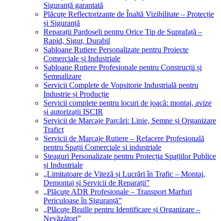
Siguranță garantată
Plăcuțe Reflectorizante de Înaltă Vizibilitate – Protecție
și Siguranță
Reparații Pardoseli pentru Orice Tip de Suprafață –
Rapid, Sigur, Durabil
Sabloane Rutiere Personalizate pentru Proiecte
Comerciale și Industriale
Sabloane Rutiere Profesionale pentru Construcții și
Semnalizare
Servicii Complete de Vopsitorie Industrială pentru
Industrie și Producție
Servicii complete pentru locuri de joacă: montaj, avize
și autorizații ISCIR
Servicii de Marcaje Parcări: Linie, Semne și Organizare
Trafict
Servicii de Marcaje Rutiere – Refacere Profesională
pentru Spații Comerciale si industriale
Steaguri Personalizate pentru Protecția Spațiilor Publice
și Industriale
„Limitatoare de Viteză și Lucrări în Trafic – Montaj,
Demontaj și Servicii de Reparații”
„Plăcuțe ADR Profesionale – Transport Marfuri
Periculoase în Siguranță”
„Plăcuțe Braille pentru Identificare și Organizare –
Nevăzători”