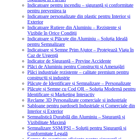
Indicatoare pentru incendiu – siguranță și conformitate
pentru prevenirea ta
Indicatoare personalizate din plastic pentru Interior și
Exterior
Indicatoare Rutiere din Aluminiu – Rezistente și
Vizibile în Orice Condiții
Indicatoare și Plăcuțe din Aluminiu – Soluția Ideală
pentru Semnalizare
Indicatoare și Semne Prim Ajutor – Protejează Viața în
Caz de Urgență
Indicator de Siguranță – Previne Accidente
Plăci de Aluminiu pentru Construcții și Amenajări
Plăci industriale rezistente – calitate premium pentru
construcții și industrie
Plăcuțe de Identificare și Semnalizare – Personalizate
Plăcuțe și Semne cu Cod QR – Soluția Modernă pentru
Identificare și Marketing Interactiv
Reclame 3D Personalizate comerciale si industriale
Sabloane pentru pardoseli Industriale și Comerciale din
Interior și Exterior
Semnalistică Durabilă din Aluminiu – Siguranță și
Vizibilitate Maximă
Semnalizare SSM/PSI – Soluții pentru Siguranță și
Conformitate Legală