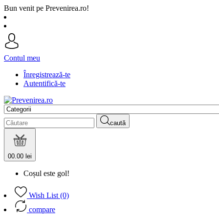
Bun venit pe Prevenirea.ro!
Contul meu
Înregistrează-te
Autentifică-te
caută
0
0.00 lei
Coșul este gol!
Wish List (0)
compare