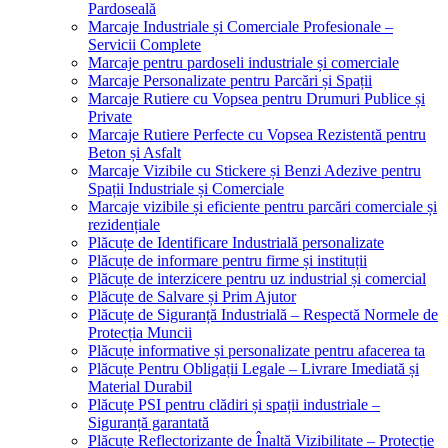
Pardoseală
Marcaje Industriale și Comerciale Profesionale –
Servicii Complete
Marcaje pentru pardoseli industriale și comerciale
Marcaje Personalizate pentru Parcări și Spații
Marcaje Rutiere cu Vopsea pentru Drumuri Publice și
Private
Marcaje Rutiere Perfecte cu Vopsea Rezistentă pentru
Beton și Asfalt
Marcaje Vizibile cu Stickere și Benzi Adezive pentru
Spații Industriale și Comerciale
Marcaje vizibile și eficiente pentru parcări comerciale și
rezidențiale
Plăcuțe de Identificare Industrială personalizate
Plăcuțe de informare pentru firme și instituții
Plăcuțe de interzicere pentru uz industrial și comercial
Plăcuțe de Salvare și Prim Ajutor
Plăcuțe de Siguranță Industrială – Respectă Normele de
Protecția Muncii
Plăcuțe informative și personalizate pentru afacerea ta
Plăcuțe Pentru Obligații Legale – Livrare Imediată și
Material Durabil
Plăcuțe PSI pentru clădiri și spații industriale –
Siguranță garantată
Plăcuțe Reflectorizante de Înaltă Vizibilitate – Protecție