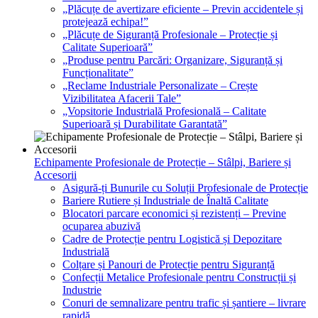
„Plăcuțe de avertizare eficiente – Previn accidentele și
protejează echipa!”
„Plăcuțe de Siguranță Profesionale – Protecție și
Calitate Superioară”
„Produse pentru Parcări: Organizare, Siguranță și
Funcționalitate”
„Reclame Industriale Personalizate – Crește
Vizibilitatea Afacerii Tale”
„Vopsitorie Industrială Profesională – Calitate
Superioară și Durabilitate Garantată”
Echipamente Profesionale de Protecție – Stâlpi, Bariere și
Accesorii
Asigură-ți Bunurile cu Soluții Profesionale de Protecție
Bariere Rutiere și Industriale de Înaltă Calitate
Blocatori parcare economici și rezistenți – Previne
ocuparea abuzivă
Cadre de Protecție pentru Logistică și Depozitare
Industrială
Colțare și Panouri de Protecție pentru Siguranță
Confecții Metalice Profesionale pentru Construcții și
Industrie
Conuri de semnalizare pentru trafic și șantiere – livrare
rapidă