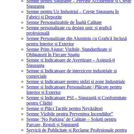
Semne pentru Siguranțe – Previne Accidentele și Crește
Siguranța
Semne pentru Uz Industrial – Crește Siguranța în
Fabrici și Depozite
Semne Personalizabile de Înaltă Calitate
Semne personalizate cu design unic și grafică
profesională
Semne Personalizate din Aluminiu cu Grafică Inclusă
pentru Interior și Exterior
Semne Prim Ajutor: Vizibile, Standardizate și
Obligatorii în Fiecare Spațiu
Semne și Indicatoare de Avertizare – Asigură-ți
Siguranța
Semne si Indicatoare de interzicere industriale si
comerciale
Semne şi Indicatoare pentru străzi şi zone Industriale
Semne si Indicatoare Personalizate | Plăcuțe pentru
Interior și Exterior
Semne și Indicatoare PSI – Siguranță și Conformitate
pentru Clădiri
Semne și Plăci Tactile pentru Nevăzători
Semne Vizibile pentru Prevenirea Incendiilor”
Semne ‘No Parking’ de Calitate – Soluții pentru
Parcare, Reguli și Siguranță
Servicii de Publicitate și Reclame Profesionale pentru