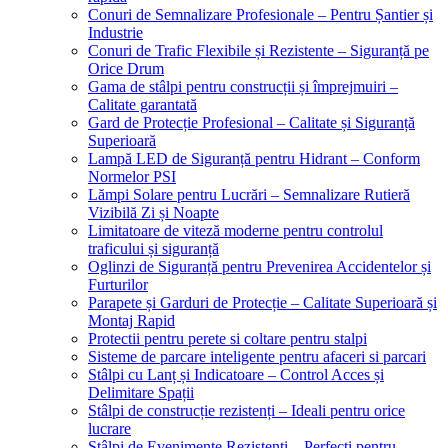
Conuri de Semnalizare Profesionale – Pentru Șantier și
Industrie
Conuri de Trafic Flexibile și Rezistente – Siguranță pe
Orice Drum
Gama de stâlpi pentru construcții și împrejmuiri –
Calitate garantată
Gard de Protecție Profesional – Calitate și Siguranță
Superioară
Lampă LED de Siguranță pentru Hidrant – Conform
Normelor PSI
Lămpi Solare pentru Lucrări – Semnalizare Rutieră
Vizibilă Zi și Noapte
Limitatoare de viteză moderne pentru controlul
traficului și siguranță
Oglinzi de Siguranță pentru Prevenirea Accidentelor și
Furturilor
Parapete și Garduri de Protecție – Calitate Superioară și
Montaj Rapid
Protectii pentru perete si coltare pentru stalpi
Sisteme de parcare inteligente pentru afaceri si parcari
Stâlpi cu Lanț și Indicatoare – Control Acces și
Delimitare Spații
Stâlpi de construcție rezistenți – Ideali pentru orice
lucrare
Stâlpi de Evenimente Rezistenți – Perfecți pentru