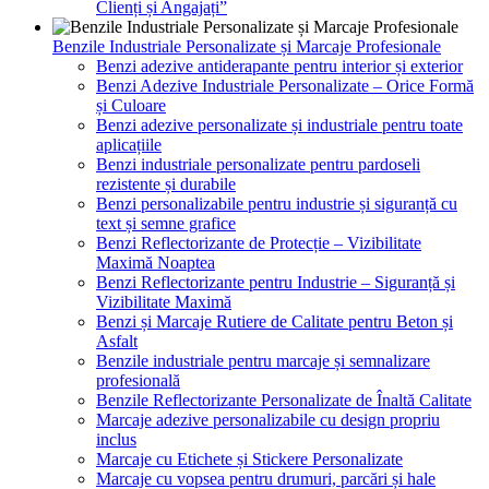
Clienți și Angajați”
Benzile Industriale Personalizate și Marcaje Profesionale
Benzi adezive antiderapante pentru interior și exterior
Benzi Adezive Industriale Personalizate – Orice Formă
și Culoare
Benzi adezive personalizate și industriale pentru toate
aplicațiile
Benzi industriale personalizate pentru pardoseli
rezistente și durabile
Benzi personalizabile pentru industrie și siguranță cu
text și semne grafice
Benzi Reflectorizante de Protecție – Vizibilitate
Maximă Noaptea
Benzi Reflectorizante pentru Industrie – Siguranță și
Vizibilitate Maximă
Benzi și Marcaje Rutiere de Calitate pentru Beton și
Asfalt
Benzile industriale pentru marcaje și semnalizare
profesională
Benzile Reflectorizante Personalizate de Înaltă Calitate
Marcaje adezive personalizabile cu design propriu
inclus
Marcaje cu Etichete și Stickere Personalizate
Marcaje cu vopsea pentru drumuri, parcări și hale