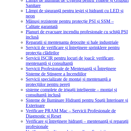
Lămpi de Iluminat de Urgență pentru Toalete și Grupuri
Sanitare
Lămpi de siguranță pentru ieșiri și hidranti cu LED și
neon
Mănuși rezistente pentru protecție PSI și SSM –
Calitate garantată
Planuri de evacuare incendiu profesionale cu schiță PSI
inclusă
Reparatii si mentenanta depozite si hale industriale
Servicii de verificare și întreținere sprinklere pentru
protecția clădirilor
Servicii ISCIR pentru locuri de joacă: verificare,
mentenanță și consultanță
Servicii Profesionale de Mentenanță și Întreținere
Sisteme de Stingere a Incendiilor
Servicii specializate de montaj și mentenanță a
protecțiilor pentru pereți
sisteme complete de irigații inteligente – montaj și
consultanță inclusă
Sisteme de Iluminare Hidranti pentru Spații Interioare și
Exterioare
Verificare PRAM Mac – Servicii Profesionale de
Diagnostic și Reset
Verificare și întreținere hidranți – mentenanță și reparații
profesionale