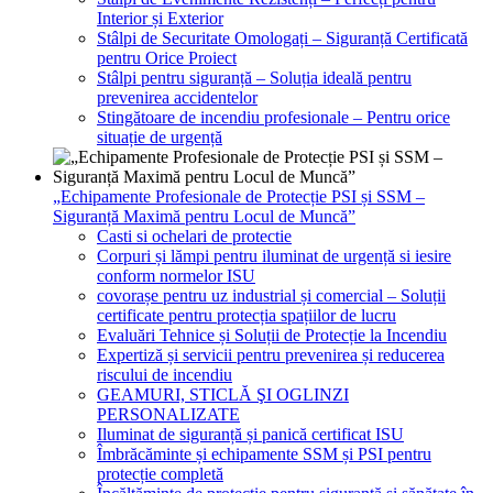
Interior și Exterior
Stâlpi de Securitate Omologați – Siguranță Certificată
pentru Orice Proiect
Stâlpi pentru siguranță – Soluția ideală pentru
prevenirea accidentelor
Stingătoare de incendiu profesionale – Pentru orice
situație de urgență
„Echipamente Profesionale de Protecție PSI și SSM –
Siguranță Maximă pentru Locul de Muncă”
Casti si ochelari de protectie
Corpuri și lămpi pentru iluminat de urgență si iesire
conform normelor ISU
covorașe pentru uz industrial și comercial – Soluții
certificate pentru protecția spațiilor de lucru
Evaluări Tehnice și Soluții de Protecție la Incendiu
Expertiză și servicii pentru prevenirea și reducerea
riscului de incendiu
GEAMURI, STICLĂ ŞI OGLINZI
PERSONALIZATE
Iluminat de siguranță și panică certificat ISU
Îmbrăcăminte și echipamente SSM și PSI pentru
protecție completă