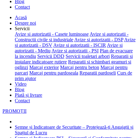
Blog
Contact
Acasă
Despre noi
Servicii
Avize si autorizatii - Casete luminoase
Avize si autorizatii -
Constructii civile si industriale
Avize si autorizatii - DSP
Avize
si autorizatii - DSV
Avize si autorizatii - ISCIR
Avize si
autorizatii - Mediu
Avize si autorizatii - PSI
Plan de evacuare
la incendiu
Servicii DDD
Servicii toaletari arbori
Reparatii si
instalare indicatoare rutiere
Reparatii si schimbari geamuri si
oglinzi
Marcaj exterior
Marcaj pentru beton
Marcaj pentru
parcari
Marcaj pentru pardoseala
Reparatii pardoseli
Curs de
prim ajutor
Video
Blog
Plată și livrare
Contact
PROMOȚII
Semne și Indicatoare de Securitate – Protejează-ți Angajații și
Spațiul de Lucru