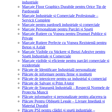
industriale
Marcaje Floor Graphics Durabile pentru Orice Tip de
Pardoseală
Marcaje Industriale și Comerciale Profesionale –
Servicii Complete
Marcaje pentru pardoseli industriale și comerciale
Marcaje Personalizate pentru Parcări și Spații
Marcaje Rutiere cu Vopsea pentru Drumuri Publice și
Private
Marcaje Rutiere Perfecte cu Vopsea Rezistentă pentru
Beton și Asfalt
Marcaje Vizibile cu Stickere și Benzi Adezive pentru
Spații Industriale și Comerciale
Marcaje vizibile și eficiente pentru parcări comerciale și
rezidențiale
Plăcuțe de Identificare Industrială personalizate
Plăcuțe de informare pentru firme și instituții
Plăcuțe de interzicere pentru uz industrial și comercial
Plăcuțe de Salvare și Prim Ajutor
Plăcuțe de Siguranță Industrială – Respectă Normele de
Protecția Muncii
Plăcuțe informative și personalizate pentru afacerea ta
Plăcuțe Pentru Obligații Legale – Livrare Imediată și
Material Durabil
Plăcuțe PSI pentru clădiri și spații industriale –