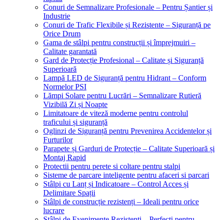
Conuri de Semnalizare Profesionale – Pentru Șantier și
Industrie
Conuri de Trafic Flexibile și Rezistente – Siguranță pe
Orice Drum
Gama de stâlpi pentru construcții și împrejmuiri –
Calitate garantată
Gard de Protecție Profesional – Calitate și Siguranță
Superioară
Lampă LED de Siguranță pentru Hidrant – Conform
Normelor PSI
Lămpi Solare pentru Lucrări – Semnalizare Rutieră
Vizibilă Zi și Noapte
Limitatoare de viteză moderne pentru controlul
traficului și siguranță
Oglinzi de Siguranță pentru Prevenirea Accidentelor și
Furturilor
Parapete și Garduri de Protecție – Calitate Superioară și
Montaj Rapid
Protectii pentru perete si coltare pentru stalpi
Sisteme de parcare inteligente pentru afaceri si parcari
Stâlpi cu Lanț și Indicatoare – Control Acces și
Delimitare Spații
Stâlpi de construcție rezistenți – Ideali pentru orice
lucrare
Stâlpi de Evenimente Rezistenți – Perfecți pentru