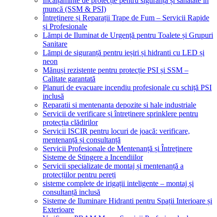
Încălțăminte de protecție pentru siguranță și sănătate în
muncă (SSM & PSI)
Întreținere și Reparații Trape de Fum – Servicii Rapide
și Profesionale
Lămpi de Iluminat de Urgență pentru Toalete și Grupuri
Sanitare
Lămpi de siguranță pentru ieșiri și hidranti cu LED și
neon
Mănuși rezistente pentru protecție PSI și SSM –
Calitate garantată
Planuri de evacuare incendiu profesionale cu schiță PSI
inclusă
Reparatii si mentenanta depozite si hale industriale
Servicii de verificare și întreținere sprinklere pentru
protecția clădirilor
Servicii ISCIR pentru locuri de joacă: verificare,
mentenanță și consultanță
Servicii Profesionale de Mentenanță și Întreținere
Sisteme de Stingere a Incendiilor
Servicii specializate de montaj și mentenanță a
protecțiilor pentru pereți
sisteme complete de irigații inteligente – montaj și
consultanță inclusă
Sisteme de Iluminare Hidranti pentru Spații Interioare și
Exterioare