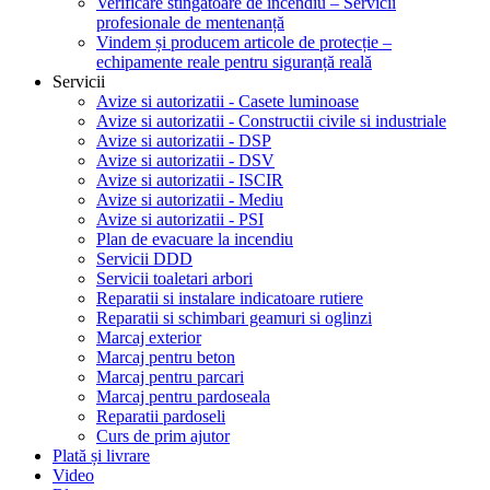
Verificare stingătoare de incendiu – Servicii
profesionale de mentenanță
Vindem și producem articole de protecție –
echipamente reale pentru siguranță reală
Servicii
Avize si autorizatii - Casete luminoase
Avize si autorizatii - Constructii civile si industriale
Avize si autorizatii - DSP
Avize si autorizatii - DSV
Avize si autorizatii - ISCIR
Avize si autorizatii - Mediu
Avize si autorizatii - PSI
Plan de evacuare la incendiu
Servicii DDD
Servicii toaletari arbori
Reparatii si instalare indicatoare rutiere
Reparatii si schimbari geamuri si oglinzi
Marcaj exterior
Marcaj pentru beton
Marcaj pentru parcari
Marcaj pentru pardoseala
Reparatii pardoseli
Curs de prim ajutor
Plată și livrare
Video