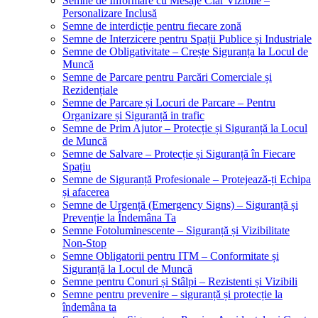
Semne de Informare cu Mesaje Clar Vizibile –
Personalizare Inclusă
Semne de interdicție pentru fiecare zonă
Semne de Interzicere pentru Spații Publice și Industriale
Semne de Obligativitate – Crește Siguranța la Locul de
Muncă
Semne de Parcare pentru Parcări Comerciale și
Rezidențiale
Semne de Parcare și Locuri de Parcare – Pentru
Organizare și Siguranță in trafic
Semne de Prim Ajutor – Protecție și Siguranță la Locul
de Muncă
Semne de Salvare – Protecție și Siguranță în Fiecare
Spațiu
Semne de Siguranță Profesionale – Protejează-ți Echipa
și afacerea
Semne de Urgență (Emergency Signs) – Siguranță și
Prevenție la Îndemâna Ta
Semne Fotoluminescente – Siguranță și Vizibilitate
Non-Stop
Semne Obligatorii pentru ITM – Conformitate și
Siguranță la Locul de Muncă
Semne pentru Conuri și Stâlpi – Rezistenti și Vizibili
Semne pentru prevenire – siguranță și protecție la
îndemâna ta