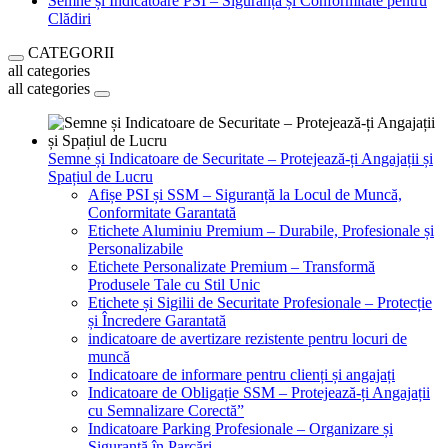
Semne și Indicatoare PSI – Siguranță și Conformitate pentru
Clădiri
CATEGORII
all categories
all categories
Semne și Indicatoare de Securitate – Protejează-ți Angajații și
Spațiul de Lucru
Afișe PSI și SSM – Siguranță la Locul de Muncă,
Conformitate Garantată
Etichete Aluminiu Premium – Durabile, Profesionale și
Personalizabile
Etichete Personalizate Premium – Transformă
Produsele Tale cu Stil Unic
Etichete și Sigilii de Securitate Profesionale – Protecție
și Încredere Garantată
indicatoare de avertizare rezistente pentru locuri de
muncă
Indicatoare de informare pentru clienți și angajați
Indicatoare de Obligație SSM – Protejează-ți Angajații
cu Semnalizare Corectă”
Indicatoare Parking Profesionale – Organizare și
Siguranță în Parcări