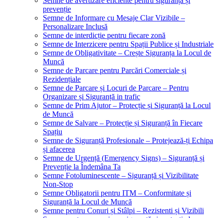
Semne de avertizare eficiente pentru siguranță și
prevenție
Semne de Informare cu Mesaje Clar Vizibile –
Personalizare Inclusă
Semne de interdicție pentru fiecare zonă
Semne de Interzicere pentru Spații Publice și Industriale
Semne de Obligativitate – Crește Siguranța la Locul de
Muncă
Semne de Parcare pentru Parcări Comerciale și
Rezidențiale
Semne de Parcare și Locuri de Parcare – Pentru
Organizare și Siguranță in trafic
Semne de Prim Ajutor – Protecție și Siguranță la Locul
de Muncă
Semne de Salvare – Protecție și Siguranță în Fiecare
Spațiu
Semne de Siguranță Profesionale – Protejează-ți Echipa
și afacerea
Semne de Urgență (Emergency Signs) – Siguranță și
Prevenție la Îndemâna Ta
Semne Fotoluminescente – Siguranță și Vizibilitate
Non-Stop
Semne Obligatorii pentru ITM – Conformitate și
Siguranță la Locul de Muncă
Semne pentru Conuri și Stâlpi – Rezistenti și Vizibili