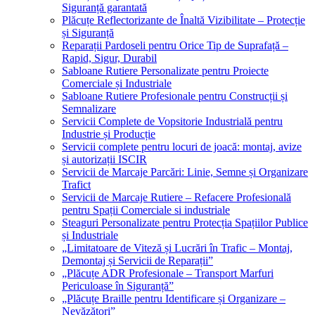
Siguranță garantată
Plăcuțe Reflectorizante de Înaltă Vizibilitate – Protecție
și Siguranță
Reparații Pardoseli pentru Orice Tip de Suprafață –
Rapid, Sigur, Durabil
Sabloane Rutiere Personalizate pentru Proiecte
Comerciale și Industriale
Sabloane Rutiere Profesionale pentru Construcții și
Semnalizare
Servicii Complete de Vopsitorie Industrială pentru
Industrie și Producție
Servicii complete pentru locuri de joacă: montaj, avize
și autorizații ISCIR
Servicii de Marcaje Parcări: Linie, Semne și Organizare
Trafict
Servicii de Marcaje Rutiere – Refacere Profesională
pentru Spații Comerciale si industriale
Steaguri Personalizate pentru Protecția Spațiilor Publice
și Industriale
„Limitatoare de Viteză și Lucrări în Trafic – Montaj,
Demontaj și Servicii de Reparații”
„Plăcuțe ADR Profesionale – Transport Marfuri
Periculoase în Siguranță”
„Plăcuțe Braille pentru Identificare și Organizare –
Nevăzători”