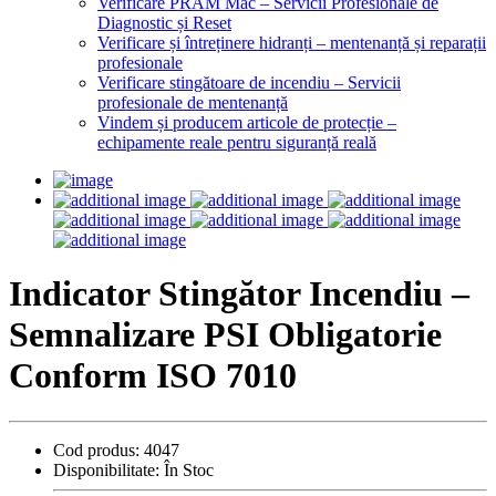
Verificare PRAM Mac – Servicii Profesionale de
Diagnostic și Reset
Verificare și întreținere hidranți – mentenanță și reparații
profesionale
Verificare stingătoare de incendiu – Servicii
profesionale de mentenanță
Vindem și producem articole de protecție –
echipamente reale pentru siguranță reală
Indicator Stingător Incendiu –
Semnalizare PSI Obligatorie
Conform ISO 7010
Cod produs:
4047
Disponibilitate:
În Stoc