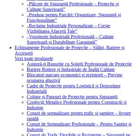
„Plăcuțe de Siguranță Profesionale – Protecție și
Calitate Superioară”
„Produse pentru Parcări: Organizare, Siguranță și
Funcționalitate”
„Reclame Industriale Personalizate – Crește
Vizibilitatea Afacerii Tale”
„Vopsitorie Industrială Profesională – Calitate
Superioară și Durabilitate Garantată”
Echipamente Profesionale de Protecție – Stâlpi, Bariere și
Accesorii
Vezi toate produsele
Asigură-ți Bunurile cu Soluții Profesionale de Protecție
Bariere Rutiere și Industriale de Înaltă Calitate
Blocatori parcare economici și rezistenți – Previne
ocuparea abuzivă
Cadre de Protecție pentru Logistică și Depozitare
Industrială
Colțare și Panouri de Protecție pentru Siguranță
Confecții Metalice Profesionale pentru Construcții și
Industrie
Conuri de semnalizare pentru trafic și șantiere – livrare
rapidă
Conuri de Semnalizare Profesionale – Pentru Șantier și
Industrie
Conuri de Trafic Flexibile și Rezistente – Siguranță pe