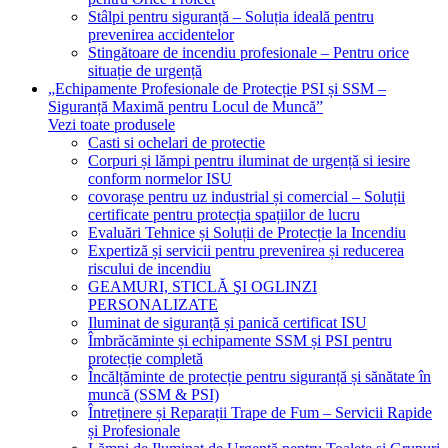
Stâlpi pentru siguranță – Soluția ideală pentru
prevenirea accidentelor
Stingătoare de incendiu profesionale – Pentru orice
situație de urgență
„Echipamente Profesionale de Protecție PSI și SSM –
Siguranță Maximă pentru Locul de Muncă”
Vezi toate produsele
Casti si ochelari de protectie
Corpuri și lămpi pentru iluminat de urgență si iesire
conform normelor ISU
covorașe pentru uz industrial și comercial – Soluții
certificate pentru protecția spațiilor de lucru
Evaluări Tehnice și Soluții de Protecție la Incendiu
Expertiză și servicii pentru prevenirea și reducerea
riscului de incendiu
GEAMURI, STICLĂ ŞI OGLINZI
PERSONALIZATE
Iluminat de siguranță și panică certificat ISU
Îmbrăcăminte și echipamente SSM și PSI pentru
protecție completă
Încălțăminte de protecție pentru siguranță și sănătate în
muncă (SSM & PSI)
Întreținere și Reparații Trape de Fum – Servicii Rapide
și Profesionale