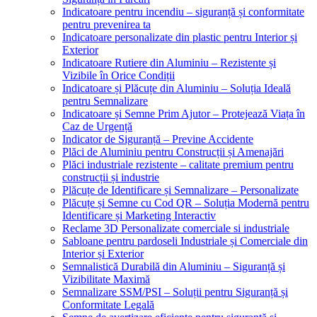
Indicatoare pentru incendiu – siguranță și conformitate
pentru prevenirea ta
Indicatoare personalizate din plastic pentru Interior și
Exterior
Indicatoare Rutiere din Aluminiu – Rezistente și
Vizibile în Orice Condiții
Indicatoare și Plăcuțe din Aluminiu – Soluția Ideală
pentru Semnalizare
Indicatoare și Semne Prim Ajutor – Protejează Viața în
Caz de Urgență
Indicator de Siguranță – Previne Accidente
Plăci de Aluminiu pentru Construcții și Amenajări
Plăci industriale rezistente – calitate premium pentru
construcții și industrie
Plăcuțe de Identificare și Semnalizare – Personalizate
Plăcuțe și Semne cu Cod QR – Soluția Modernă pentru
Identificare și Marketing Interactiv
Reclame 3D Personalizate comerciale si industriale
Sabloane pentru pardoseli Industriale și Comerciale din
Interior și Exterior
Semnalistică Durabilă din Aluminiu – Siguranță și
Vizibilitate Maximă
Semnalizare SSM/PSI – Soluții pentru Siguranță și
Conformitate Legală