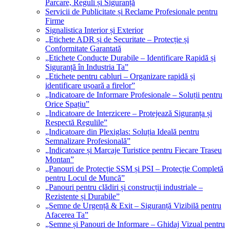
Parcare, Reguli și Siguranță
Servicii de Publicitate și Reclame Profesionale pentru
Firme
Signalistica Interior și Exterior
„Etichete ADR și de Securitate – Protecție și
Conformitate Garantată
„Etichete Conducte Durabile – Identificare Rapidă și
Siguranță în Industria Ta”
„Etichete pentru cabluri – Organizare rapidă și
identificare ușoară a firelor”
„Indicatoare de Informare Profesionale – Soluții pentru
Orice Spațiu”
„Indicatoare de Interzicere – Protejează Siguranța și
Respectă Regulile”
„Indicatoare din Plexiglas: Soluția Ideală pentru
Semnalizare Profesională”
„Indicatoare și Marcaje Turistice pentru Fiecare Traseu
Montan”
„Panouri de Protecție SSM și PSI – Protecție Completă
pentru Locul de Muncă”
„Panouri pentru clădiri și construcții industriale –
Rezistente și Durabile”
„Semne de Urgență & Exit – Siguranță Vizibilă pentru
Afacerea Ta”
„Semne și Panouri de Informare – Ghidaj Vizual pentru