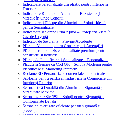
Indicatoare personalizate din plastic pentru Interior și
Exterior
Indicatoare Rutiere din Aluminiu – Rezistente și
Vizibile în Orice Condiții
Indicatoare și Plăcuțe din Aluminiu – Soluția Ideală
pentru Semnalizare
Indicatoare și Semne Prim Ajutor – Protejează Viața în
Caz de Urgență
Indicator de Siguranță – Previne Accidente
Plăci de Aluminiu pentru Construcții și Amenajări
Plăci industriale rezistente – calitate premium pentru
construcții și industrie
Plăcuțe de Identificare și Semnalizare – Personalizate
Plăcuțe și Semne cu Cod QR – Soluția Modernă pentru
Identificare și Marketing Interactiv
Reclame 3D Personalizate comerciale si industriale
Sabloane pentru pardoseli Industriale și Comerciale din
Interior și Exterior
Semnalistică Durabilă din Aluminiu – Siguranță și
Vizibilitate Maximă
Semnalizare SSM/PSI – Soluții pentru Siguranță și
Conformitate Legală
Semne de avertizare eficiente pentru siguranță și
prevenție