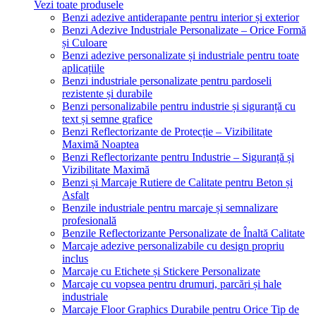
Vezi toate produsele
Benzi adezive antiderapante pentru interior și exterior
Benzi Adezive Industriale Personalizate – Orice Formă
și Culoare
Benzi adezive personalizate și industriale pentru toate
aplicațiile
Benzi industriale personalizate pentru pardoseli
rezistente și durabile
Benzi personalizabile pentru industrie și siguranță cu
text și semne grafice
Benzi Reflectorizante de Protecție – Vizibilitate
Maximă Noaptea
Benzi Reflectorizante pentru Industrie – Siguranță și
Vizibilitate Maximă
Benzi și Marcaje Rutiere de Calitate pentru Beton și
Asfalt
Benzile industriale pentru marcaje și semnalizare
profesională
Benzile Reflectorizante Personalizate de Înaltă Calitate
Marcaje adezive personalizabile cu design propriu
inclus
Marcaje cu Etichete și Stickere Personalizate
Marcaje cu vopsea pentru drumuri, parcări și hale
industriale
Marcaje Floor Graphics Durabile pentru Orice Tip de