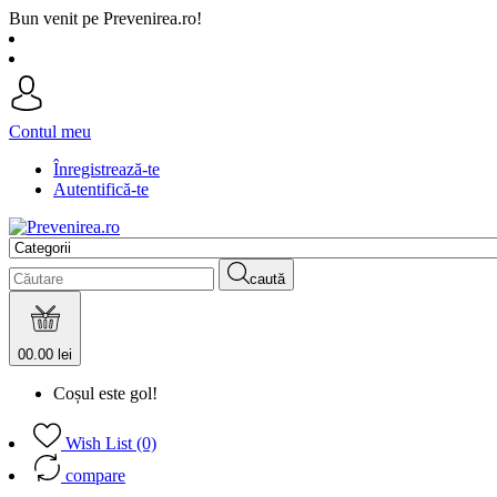
Bun venit pe Prevenirea.ro!
Contul meu
Înregistrează-te
Autentifică-te
caută
0
0.00 lei
Coșul este gol!
Wish List (0)
compare