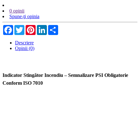
0 opinii
Spune-ţi opinia
Facebook
Twitter
Pinterest
LinkedIn
Share
Descriere
Opinii (0)
Indicator Stingător Incendiu – Semnalizare PSI Obligatorie
Conform ISO 7010