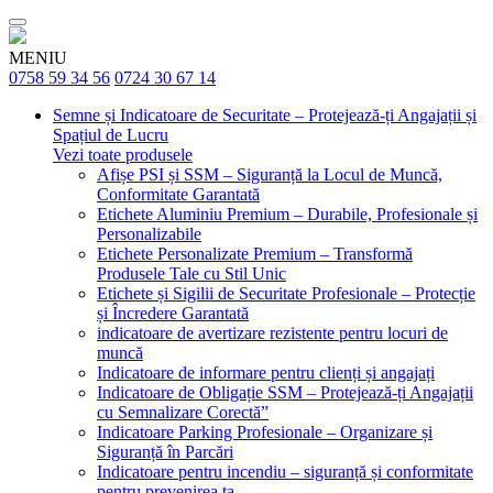
MENIU
0758 59 34 56
0724 30 67 14
Semne și Indicatoare de Securitate – Protejează-ți Angajații și
Spațiul de Lucru
Vezi toate produsele
Afișe PSI și SSM – Siguranță la Locul de Muncă,
Conformitate Garantată
Etichete Aluminiu Premium – Durabile, Profesionale și
Personalizabile
Etichete Personalizate Premium – Transformă
Produsele Tale cu Stil Unic
Etichete și Sigilii de Securitate Profesionale – Protecție
și Încredere Garantată
indicatoare de avertizare rezistente pentru locuri de
muncă
Indicatoare de informare pentru clienți și angajați
Indicatoare de Obligație SSM – Protejează-ți Angajații
cu Semnalizare Corectă”
Indicatoare Parking Profesionale – Organizare și
Siguranță în Parcări
Indicatoare pentru incendiu – siguranță și conformitate
pentru prevenirea ta