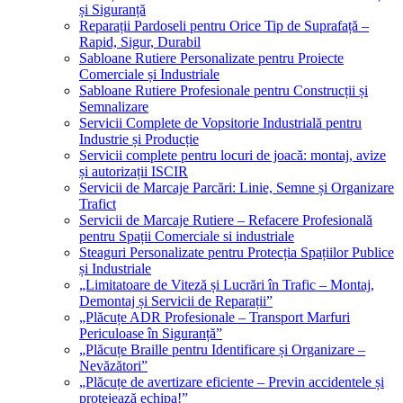
și Siguranță
Reparații Pardoseli pentru Orice Tip de Suprafață –
Rapid, Sigur, Durabil
Sabloane Rutiere Personalizate pentru Proiecte
Comerciale și Industriale
Sabloane Rutiere Profesionale pentru Construcții și
Semnalizare
Servicii Complete de Vopsitorie Industrială pentru
Industrie și Producție
Servicii complete pentru locuri de joacă: montaj, avize
și autorizații ISCIR
Servicii de Marcaje Parcări: Linie, Semne și Organizare
Trafict
Servicii de Marcaje Rutiere – Refacere Profesională
pentru Spații Comerciale si industriale
Steaguri Personalizate pentru Protecția Spațiilor Publice
și Industriale
„Limitatoare de Viteză și Lucrări în Trafic – Montaj,
Demontaj și Servicii de Reparații”
„Plăcuțe ADR Profesionale – Transport Marfuri
Periculoase în Siguranță”
„Plăcuțe Braille pentru Identificare și Organizare –
Nevăzători”
„Plăcuțe de avertizare eficiente – Previn accidentele și
protejează echipa!”