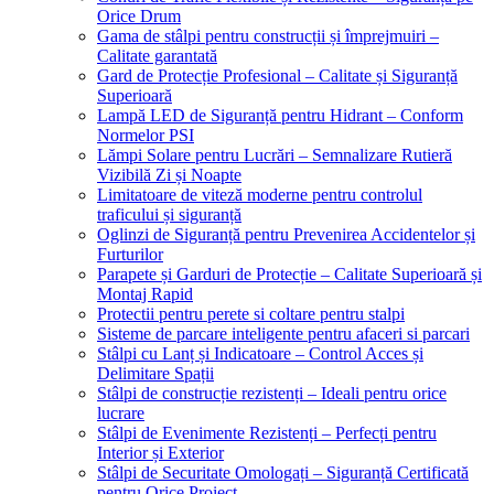
Orice Drum
Gama de stâlpi pentru construcții și împrejmuiri –
Calitate garantată
Gard de Protecție Profesional – Calitate și Siguranță
Superioară
Lampă LED de Siguranță pentru Hidrant – Conform
Normelor PSI
Lămpi Solare pentru Lucrări – Semnalizare Rutieră
Vizibilă Zi și Noapte
Limitatoare de viteză moderne pentru controlul
traficului și siguranță
Oglinzi de Siguranță pentru Prevenirea Accidentelor și
Furturilor
Parapete și Garduri de Protecție – Calitate Superioară și
Montaj Rapid
Protectii pentru perete si coltare pentru stalpi
Sisteme de parcare inteligente pentru afaceri si parcari
Stâlpi cu Lanț și Indicatoare – Control Acces și
Delimitare Spații
Stâlpi de construcție rezistenți – Ideali pentru orice
lucrare
Stâlpi de Evenimente Rezistenți – Perfecți pentru
Interior și Exterior
Stâlpi de Securitate Omologați – Siguranță Certificată
pentru Orice Proiect