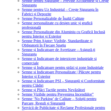
Semne pentru Siguranțe – Previne Accidentele și Crește
Siguranța
Semne pentru Uz Industrial – Crește Siguranța în
Fabrici și Depozite
Semne Personalizabile de Înaltă Calitate
Semne personalizate cu design unic și grafică
profesională
Semne Personalizate din Aluminiu cu Grafică Inclusă
pentru Interior și Exterior
Semne Prim Ajutor: Vizibile, Standardizate și
Obligatorii în Fiecare Spațiu
Semne și Indicatoare de Avertizare – Asigură-ți
Siguranța
Semne si Indicatoare de interzicere industriale si
comerciale
Semne şi Indicatoare pentru străzi şi zone Industriale
Semne si Indicatoare Personalizate | Plăcuțe pentru
Interior și Exterior
Semne și Indicatoare PSI – Siguranță și Conformitate
pentru Clădiri
Semne și Plăci Tactile pentru Nevăzători
Semne Vizibile pentru Prevenirea Incendiilor”
Semne ‘No Parking’ de Calitate – Soluții pentru
Parcare, Reguli și Siguranță
Servicii de Publicitate și Reclame Profesionale pentru