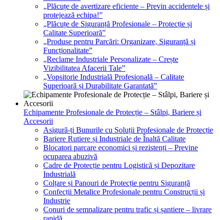
„Plăcuțe de avertizare eficiente – Previn accidentele și
protejează echipa!”
„Plăcuțe de Siguranță Profesionale – Protecție și
Calitate Superioară”
„Produse pentru Parcări: Organizare, Siguranță și
Funcționalitate”
„Reclame Industriale Personalizate – Crește
Vizibilitatea Afacerii Tale”
„Vopsitorie Industrială Profesională – Calitate
Superioară și Durabilitate Garantată”
Echipamente Profesionale de Protecție – Stâlpi, Bariere și
Accesorii
Asigură-ți Bunurile cu Soluții Profesionale de Protecție
Bariere Rutiere și Industriale de Înaltă Calitate
Blocatori parcare economici și rezistenți – Previne
ocuparea abuzivă
Cadre de Protecție pentru Logistică și Depozitare
Industrială
Colțare și Panouri de Protecție pentru Siguranță
Confecții Metalice Profesionale pentru Construcții și
Industrie
Conuri de semnalizare pentru trafic și șantiere – livrare
rapidă