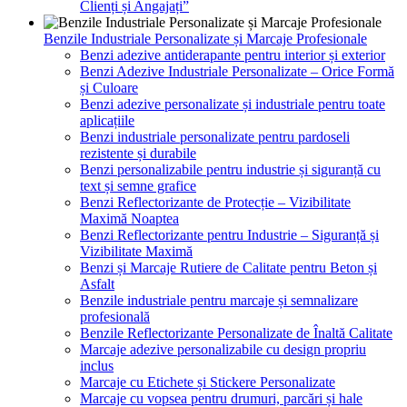
Clienți și Angajați”
Benzile Industriale Personalizate și Marcaje Profesionale
Benzi adezive antiderapante pentru interior și exterior
Benzi Adezive Industriale Personalizate – Orice Formă
și Culoare
Benzi adezive personalizate și industriale pentru toate
aplicațiile
Benzi industriale personalizate pentru pardoseli
rezistente și durabile
Benzi personalizabile pentru industrie și siguranță cu
text și semne grafice
Benzi Reflectorizante de Protecție – Vizibilitate
Maximă Noaptea
Benzi Reflectorizante pentru Industrie – Siguranță și
Vizibilitate Maximă
Benzi și Marcaje Rutiere de Calitate pentru Beton și
Asfalt
Benzile industriale pentru marcaje și semnalizare
profesională
Benzile Reflectorizante Personalizate de Înaltă Calitate
Marcaje adezive personalizabile cu design propriu
inclus
Marcaje cu Etichete și Stickere Personalizate
Marcaje cu vopsea pentru drumuri, parcări și hale