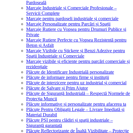
Pardoseală
Marcaje Industriale și Comerciale Profesionale –
Servicii Complete
Marcaje pentru pardoseli industriale și comerciale
Marcaje Personalizate pentru Parcări și Spații
Marcaje Rutiere cu Vopsea pentru Drumuri Publice și
Private
Marcaje Rutiere Perfecte cu Vopsea Rezistentă pentru
Beton și Asfalt
Marcaje Vizibile cu Stickere și Benzi Adezive pentru
Spații Industriale și Comerciale
Marcaje vizibile și eficiente pentru parcări comerciale și
rezidențiale
Plăcuțe de Identificare Industrială personalizate
Plăcuțe de informare pentru firme și instituții
Plăcuțe de interzicere pentru uz industrial și comercial
Plăcuțe de Salvare și Prim Ajutor
Plăcuțe de Siguranță Industrială – Respectă Normele de
Protecția Muncii
Plăcuțe informative și personalizate pentru afacerea ta
Plăcuțe Pentru Obligații Legale – Livrare Imediată și
Material Durabil
Plăcuțe PSI pentru clădiri și spații industriale –
Siguranță garantată
Plăcuțe Reflectorizante de Înaltă Vizibilitate – Protecție