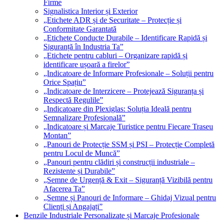
Firme
Signalistica Interior și Exterior
„Etichete ADR și de Securitate – Protecție și
Conformitate Garantată
„Etichete Conducte Durabile – Identificare Rapidă și
Siguranță în Industria Ta”
„Etichete pentru cabluri – Organizare rapidă și
identificare ușoară a firelor”
„Indicatoare de Informare Profesionale – Soluții pentru
Orice Spațiu”
„Indicatoare de Interzicere – Protejează Siguranța și
Respectă Regulile”
„Indicatoare din Plexiglas: Soluția Ideală pentru
Semnalizare Profesională”
„Indicatoare și Marcaje Turistice pentru Fiecare Traseu
Montan”
„Panouri de Protecție SSM și PSI – Protecție Completă
pentru Locul de Muncă”
„Panouri pentru clădiri și construcții industriale –
Rezistente și Durabile”
„Semne de Urgență & Exit – Siguranță Vizibilă pentru
Afacerea Ta”
„Semne și Panouri de Informare – Ghidaj Vizual pentru
Clienți și Angajați”
Benzile Industriale Personalizate și Marcaje Profesionale