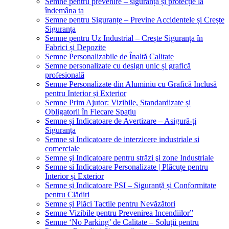
Semne pentru prevenire – siguranță și protecție la
îndemâna ta
Semne pentru Siguranțe – Previne Accidentele și Crește
Siguranța
Semne pentru Uz Industrial – Crește Siguranța în
Fabrici și Depozite
Semne Personalizabile de Înaltă Calitate
Semne personalizate cu design unic și grafică
profesională
Semne Personalizate din Aluminiu cu Grafică Inclusă
pentru Interior și Exterior
Semne Prim Ajutor: Vizibile, Standardizate și
Obligatorii în Fiecare Spațiu
Semne și Indicatoare de Avertizare – Asigură-ți
Siguranța
Semne si Indicatoare de interzicere industriale si
comerciale
Semne şi Indicatoare pentru străzi şi zone Industriale
Semne si Indicatoare Personalizate | Plăcuțe pentru
Interior și Exterior
Semne și Indicatoare PSI – Siguranță și Conformitate
pentru Clădiri
Semne și Plăci Tactile pentru Nevăzători
Semne Vizibile pentru Prevenirea Incendiilor”
Semne ‘No Parking’ de Calitate – Soluții pentru