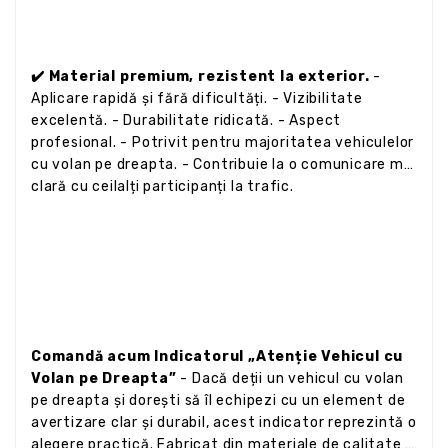
✔️ Material premium, rezistent la exterior.
-
Aplicare rapidă și fără dificultăți. - Vizibilitate
excelentă. - Durabilitate ridicată. - Aspect
profesional. - Potrivit pentru majoritatea vehiculelor
cu volan pe dreapta. - Contribuie la o comunicare mai
clară cu ceilalți participanți la trafic.
Comandă acum Indicatorul „Atenție Vehicul cu
Volan pe Dreapta”
- Dacă deții un vehicul cu volan
pe dreapta și dorești să îl echipezi cu un element de
avertizare clar și durabil, acest indicator reprezintă o
alegere practică. Fabricat din materiale de calitate și