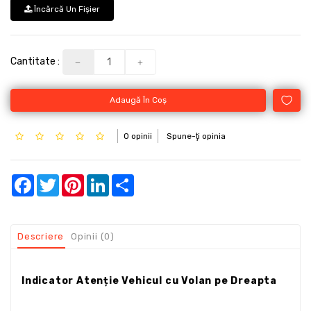
Încărcă Un Fişier
Cantitate :
Adaugă În Coş
0 opinii
Spune-ţi opinia
Facebook
Twitter
Pinterest
LinkedIn
Share
Descriere
Opinii (0)
Indicator Atenție Vehicul cu Volan pe Dreapta