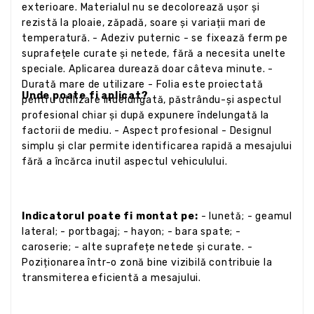
exterioare. Materialul nu se decolorează ușor și
rezistă la ploaie, zăpadă, soare și variații mari de
temperatură. - Adeziv puternic - se fixează ferm pe
suprafețele curate și netede, fără a necesita unelte
speciale. Aplicarea durează doar câteva minute. -
Durată mare de utilizare - Folia este proiectată
Unde poate fi aplicat?
pentru utilizare îndelungată, păstrându-și aspectul
profesional chiar și după expunere îndelungată la
factorii de mediu. - Aspect profesional - Designul
simplu și clar permite identificarea rapidă a mesajului
fără a încărca inutil aspectul vehiculului.
Indicatorul poate fi montat pe:
- lunetă; - geamul
lateral; - portbagaj; - hayon; - bara spate; -
caroserie; - alte suprafețe netede și curate. -
Poziționarea într-o zonă bine vizibilă contribuie la
transmiterea eficientă a mesajului.