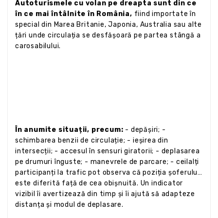
Autoturismele cu volan pe dreapta sunt din ce
în ce mai întâlnite în România,
fiind importate în
special din Marea Britanie, Japonia, Australia sau alte
țări unde circulația se desfășoară pe partea stângă a
carosabilului.
În anumite situații, precum:
- depășiri; -
schimbarea benzii de circulație; - ieșirea din
intersecții; - accesul în sensuri giratorii; - deplasarea
pe drumuri înguste; - manevrele de parcare; - ceilalți
participanți la trafic pot observa că poziția șoferului
este diferită față de cea obișnuită. Un indicator
vizibil îi avertizează din timp și îi ajută să adapteze
distanța și modul de deplasare.