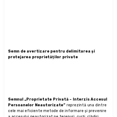
Semn de avertizare pentru delimitarea și
protejarea proprietăților private
Semnul „Proprietate Privată – Interzis Accesul
Persoanelor Neautorizate”
reprezintă una dintre
cele mai eficiente metode de informare și prevenire
a accesului neautorizat pe terenuri, curți, clădiri,