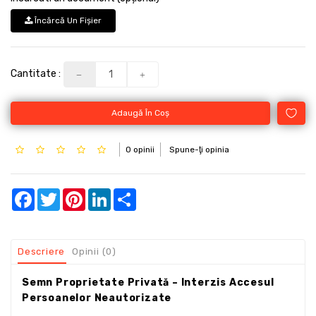
Încărcă Un Fişier
Cantitate :
Adaugă În Coş
0 opinii
Spune-ţi opinia
Facebook
Twitter
Pinterest
LinkedIn
Share
Descriere
Opinii (0)
Semn Proprietate Privată – Interzis Accesul
Persoanelor Neautorizate