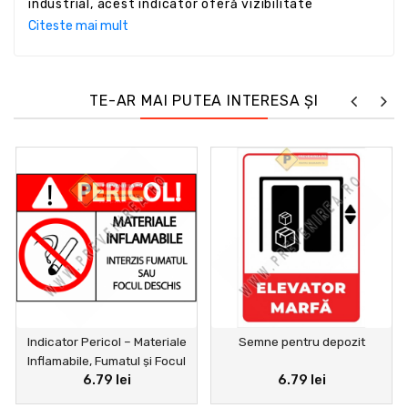
industrial, acest indicator oferă vizibilitate
excelentă, rezistență în timp și un aspect
Citeste mai mult
profesional.
TE-AR MAI PUTEA INTERESA ȘI
Indicator Pericol – Materiale
Semne pentru depozit
Inflamabile, Fumatul și Focul
6.79 lei
6.79 lei
Deschis Interzise | Semn de
Siguranță Industrială