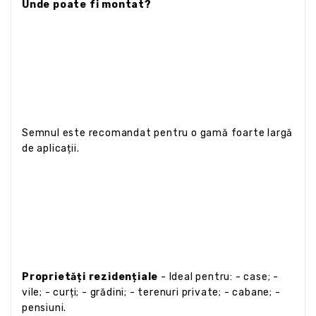
Unde poate fi montat?
Semnul este recomandat pentru o gamă foarte largă
de aplicații.
Proprietăți rezidențiale
- Ideal pentru: - case; -
vile; - curți; - grădini; - terenuri private; - cabane; -
pensiuni.