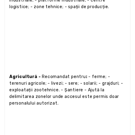
industriale; - platforme industriale; - centre
logistice; - zone tehnice; - spații de producție.
Agricultură -
Recomandat pentru
:
- ferme; -
terenuri agricole; - livezi; - sere; - solarii; - grajduri; -
exploatații zootehnice. - Șantiere - Ajută la
delimitarea zonelor unde accesul este permis doar
personalului autorizat.