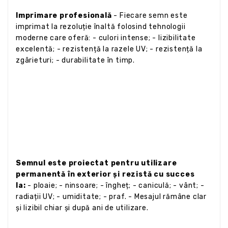
Imprimare profesională
- Fiecare semn este
imprimat la rezoluție înaltă folosind tehnologii
moderne care oferă: - culori intense; - lizibilitate
excelentă; - rezistență la razele UV; - rezistență la
zgârieturi; - durabilitate în timp.
Semnul este proiectat pentru utilizare
permanentă în exterior și rezistă cu succes
la:
- ploaie; - ninsoare; - îngheț; - caniculă; - vânt; -
radiații UV; - umiditate; - praf. - Mesajul rămâne clar
și lizibil chiar și după ani de utilizare.