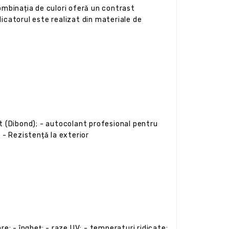
combinația de culori oferă un contrast
ndicatorul este realizat din materiale de
it (Dibond); - autocolant profesional pentru
 - Rezistență la exterior
are; - îngheț; - raze UV; - temperaturi ridicate;