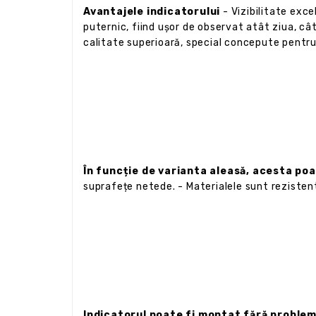
Avantajele indicatorului
- Vizibilitate exce
puternic, fiind ușor de observat atât ziua, cât
calitate superioară, special concepute pentru
În funcție de varianta aleasă, acesta poa
suprafețe netede. - Materialele sunt rezistent
Indicatorul poate fi montat fără problem