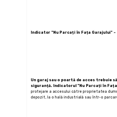
Indicator "Nu Parcați în Fața Garajului" 
Un garaj sau o poartă de acces trebuie să
siguranță. Indicatorul "Nu Parcați în Fața
protejare a accesului către proprietatea dumne
depozit, la o hală industrială sau într-o parca