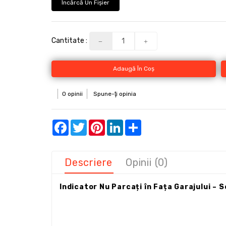
Încărcă Un Fişier
Cantitate :
Adaugă În Coş
0 opinii
Spune-ţi opinia
Facebook
Twitter
Pinterest
LinkedIn
Share
Descriere
Opinii (0)
Indicator Nu Parcați în Fața Garajului –