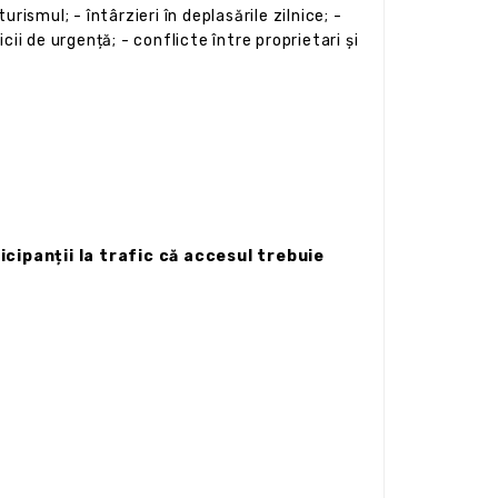
urismul; - întârzieri în deplasările zilnice; -
ii de urgență; - conflicte între proprietari și
cipanții la trafic că accesul trebuie