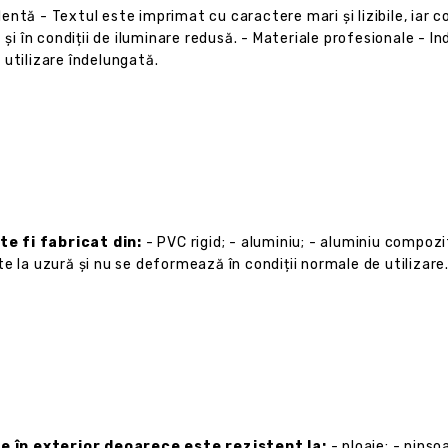
lentă - Textul este imprimat cu caractere mari și lizibile, iar 
 și în condiții de iluminare redusă. - Materiale profesionale - I
 utilizare îndelungată.
te fi fabricat din:
- PVC rigid; - aluminiu; - aluminiu compoz
e la uzură și nu se deformează în condiții normale de utilizare.
e în exterior deoarece este rezistent la:
- ploaie; - ninso