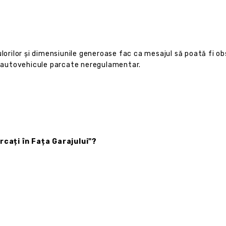
ulorilor și dimensiunile generoase fac ca mesajul să poată fi ob
de autovehicule parcate neregulamentar.
cați în Fața Garajului"?