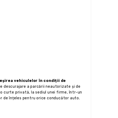
șirea vehiculelor în condiții de
 descurajare a parcării neautorizate și de
 curte privată, la sediul unei firme, într-un
șor de înțeles pentru orice conducător auto.