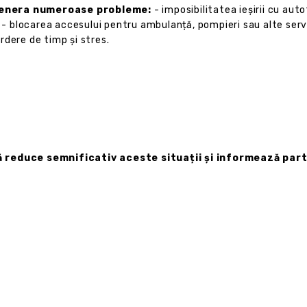
 genera numeroase probleme:
- imposibilitatea ieșirii cu autot
 - blocarea accesului pentru ambulanță, pompieri sau alte servic
rdere de timp și stres.
ă reduce semnificativ aceste situații și informează parti