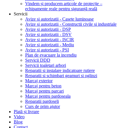
Vindem și producem articole de protecție –
echipamente reale pentru siguranță reală
Servicii
Avize si autorizatii - Casete luminoase
Avize si autorizatii - Constructii civile si industriale
Avize si autorizatii - DSP
Avize si autorizatii - DSV
Avize si autorizatii - ISCIR
Avize si autorizatii - Mediu
Avize si autorizatii - PSI
Plan de evacuare la incendiu
Servicii DDD
Servicii toaletari arbori
Reparatii si instalare indicatoare rutiere
Reparatii si schimbari geamuri si oglinzi
Marcaj exterior
Marcaj pentru beton
Marcaj pentru parcari
Marcaj pentru pardoseala
Reparatii pardoseli
Curs de prim ajutor
Plată și livrare
Video
Blog
Contact