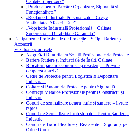
Calitate Superioară”
„Produse pentru Parcări: Organizare, Siguranță și
Funcționalitate”
„Reclame Industriale Personalizate – Crește
Vizibilitatea Afacerii Tale”
„Vopsitorie Industrială Profesională – Calitate
Superioară și Durabilitate Garantată”
Echipamente Profesionale de Protecție – Stâlpi, Bariere și
Accesorii
Vezi toate produsele
Asigură-ți Bunurile cu Soluții Profesionale de Protecție
Bariere Rutiere și Industriale de Înaltă Calitate
Blocatori parcare economici și rezistenți – Previne
ocuparea abuzivă
Cadre de Protecție pentru Logistică și Depozitare
Industrială
Colțare și Panouri de Protecție pentru Siguranță
Confecții Metalice Profesionale pentru Construcții și
Industrie
Conuri de semnalizare pentru trafic și șantiere – livrare
rapidă
Conuri de Semnalizare Profesionale – Pentru Șantier și
Industrie
Conuri de Trafic Flexibile și Rezistente – Siguranță pe
Orice Drum