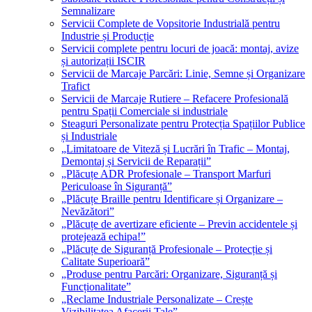
Semnalizare
Servicii Complete de Vopsitorie Industrială pentru
Industrie și Producție
Servicii complete pentru locuri de joacă: montaj, avize
și autorizații ISCIR
Servicii de Marcaje Parcări: Linie, Semne și Organizare
Trafict
Servicii de Marcaje Rutiere – Refacere Profesională
pentru Spații Comerciale si industriale
Steaguri Personalizate pentru Protecția Spațiilor Publice
și Industriale
„Limitatoare de Viteză și Lucrări în Trafic – Montaj,
Demontaj și Servicii de Reparații”
„Plăcuțe ADR Profesionale – Transport Marfuri
Periculoase în Siguranță”
„Plăcuțe Braille pentru Identificare și Organizare –
Nevăzători”
„Plăcuțe de avertizare eficiente – Previn accidentele și
protejează echipa!”
„Plăcuțe de Siguranță Profesionale – Protecție și
Calitate Superioară”
„Produse pentru Parcări: Organizare, Siguranță și
Funcționalitate”
„Reclame Industriale Personalizate – Crește
Vizibilitatea Afacerii Tale”