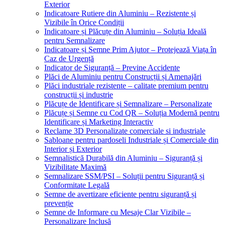
Exterior
Indicatoare Rutiere din Aluminiu – Rezistente și
Vizibile în Orice Condiții
Indicatoare și Plăcuțe din Aluminiu – Soluția Ideală
pentru Semnalizare
Indicatoare și Semne Prim Ajutor – Protejează Viața în
Caz de Urgență
Indicator de Siguranță – Previne Accidente
Plăci de Aluminiu pentru Construcții și Amenajări
Plăci industriale rezistente – calitate premium pentru
construcții și industrie
Plăcuțe de Identificare și Semnalizare – Personalizate
Plăcuțe și Semne cu Cod QR – Soluția Modernă pentru
Identificare și Marketing Interactiv
Reclame 3D Personalizate comerciale si industriale
Sabloane pentru pardoseli Industriale și Comerciale din
Interior și Exterior
Semnalistică Durabilă din Aluminiu – Siguranță și
Vizibilitate Maximă
Semnalizare SSM/PSI – Soluții pentru Siguranță și
Conformitate Legală
Semne de avertizare eficiente pentru siguranță și
prevenție
Semne de Informare cu Mesaje Clar Vizibile –
Personalizare Inclusă