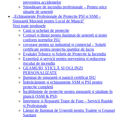
prevenirea accidentelor
Stingătoare de incendiu profesionale – Pentru orice
situație de urgență
„Echipamente Profesionale de Protecție PSI și SSM –
Siguranță Maximă pentru Locul de Muncă”
Vezi toate produsele
Casti si ochelari de protectie
Corpuri și lămpi pentru iluminat de urgență si iesire
conform normelor ISU
covorașe pentru uz industrial și comercial – Soluții
certificate pentru protecția spațiilor de lucru
Evaluări Tehnice și Soluții de Protecție la Incendiu
Expertiză și servicii pentru prevenirea și reducerea
riscului de incendiu
GEAMURI, STICLĂ ŞI OGLINZI
PERSONALIZATE
Iluminat de siguranță și panică certificat ISU
Îmbrăcăminte și echipamente SSM și PSI pentru
protecție completă
Încălțăminte de protecție pentru siguranță și sănătate în
muncă (SSM & PSI)
Întreținere și Reparații Trape de Fum – Servicii Rapide
și Profesionale
Lămpi de Iluminat de Urgență pentru Toalete și Grupuri
Sanitare