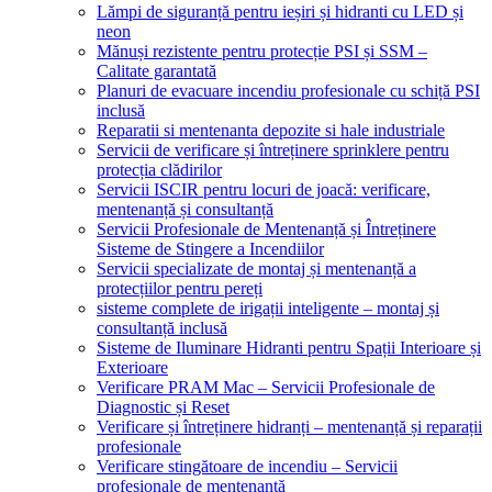
Lămpi de siguranță pentru ieșiri și hidranti cu LED și
neon
Mănuși rezistente pentru protecție PSI și SSM –
Calitate garantată
Planuri de evacuare incendiu profesionale cu schiță PSI
inclusă
Reparatii si mentenanta depozite si hale industriale
Servicii de verificare și întreținere sprinklere pentru
protecția clădirilor
Servicii ISCIR pentru locuri de joacă: verificare,
mentenanță și consultanță
Servicii Profesionale de Mentenanță și Întreținere
Sisteme de Stingere a Incendiilor
Servicii specializate de montaj și mentenanță a
protecțiilor pentru pereți
sisteme complete de irigații inteligente – montaj și
consultanță inclusă
Sisteme de Iluminare Hidranti pentru Spații Interioare și
Exterioare
Verificare PRAM Mac – Servicii Profesionale de
Diagnostic și Reset
Verificare și întreținere hidranți – mentenanță și reparații
profesionale
Verificare stingătoare de incendiu – Servicii
profesionale de mentenanță