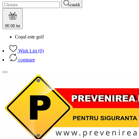
caută
0
0.00 lei
Coșul este gol!
Wish List (0)
compare