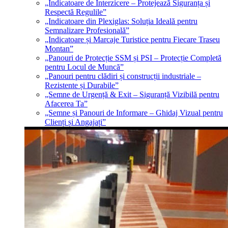
„Indicatoare de Interzicere – Protejează Siguranța și
Respectă Regulile”
„Indicatoare din Plexiglas: Soluția Ideală pentru
Semnalizare Profesională”
„Indicatoare și Marcaje Turistice pentru Fiecare Traseu
Montan”
„Panouri de Protecție SSM și PSI – Protecție Completă
pentru Locul de Muncă”
„Panouri pentru clădiri și construcții industriale –
Rezistente și Durabile”
„Semne de Urgență & Exit – Siguranță Vizibilă pentru
Afacerea Ta”
„Semne și Panouri de Informare – Ghidaj Vizual pentru
Clienți și Angajați”