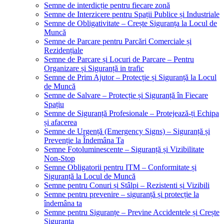
Semne de interdicție pentru fiecare zonă
Semne de Interzicere pentru Spații Publice și Industriale
Semne de Obligativitate – Crește Siguranța la Locul de
Muncă
Semne de Parcare pentru Parcări Comerciale și
Rezidențiale
Semne de Parcare și Locuri de Parcare – Pentru
Organizare și Siguranță in trafic
Semne de Prim Ajutor – Protecție și Siguranță la Locul
de Muncă
Semne de Salvare – Protecție și Siguranță în Fiecare
Spațiu
Semne de Siguranță Profesionale – Protejează-ți Echipa
și afacerea
Semne de Urgență (Emergency Signs) – Siguranță și
Prevenție la Îndemâna Ta
Semne Fotoluminescente – Siguranță și Vizibilitate
Non-Stop
Semne Obligatorii pentru ITM – Conformitate și
Siguranță la Locul de Muncă
Semne pentru Conuri și Stâlpi – Rezistenti și Vizibili
Semne pentru prevenire – siguranță și protecție la
îndemâna ta
Semne pentru Siguranțe – Previne Accidentele și Crește
Siguranța