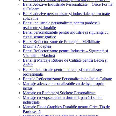
Benzi Adezive Industriale Personalizate – Orice Formă
și Culoare
Benzi adezive personalizate și industriale pentru toate
aplicațiile
Benzi industriale personalizate pentru pardoseli
rezistente și durabile
Benzi personalizabile pentru industrie și siguranță cu
text și semne grafice
Benzi Reflectorizante de Protecție – Vizibilitate
Maximă Noaptea
Benzi Reflectorizante pentru Industrie – Siguranță și
Vizibilitate Maximă
Benzi și Marcaje Rutiere de Calitate pentru Beton și
Asfalt
Benzile industriale pentru marcaje și semnalizare
profesională
Benzile Reflectorizante Personalizate de Înaltă Calitate
Marcaje adezive personalizabile cu design propriu
inclus
Marcaje cu Etichete și Stickere Personalizate
Marcaje cu vopsea pentru drumuri, parcări și hale
industriale
Marcaje Floor Graphics Durabile pentru Orice Tip de
Pardoseală