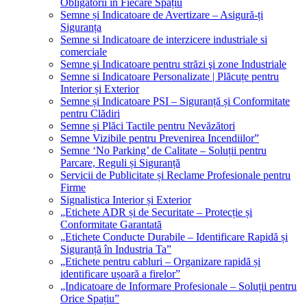
Obligatorii în Fiecare Spațiu
Semne și Indicatoare de Avertizare – Asigură-ți
Siguranța
Semne si Indicatoare de interzicere industriale si
comerciale
Semne şi Indicatoare pentru străzi şi zone Industriale
Semne si Indicatoare Personalizate | Plăcuțe pentru
Interior și Exterior
Semne și Indicatoare PSI – Siguranță și Conformitate
pentru Clădiri
Semne și Plăci Tactile pentru Nevăzători
Semne Vizibile pentru Prevenirea Incendiilor”
Semne ‘No Parking’ de Calitate – Soluții pentru
Parcare, Reguli și Siguranță
Servicii de Publicitate și Reclame Profesionale pentru
Firme
Signalistica Interior și Exterior
„Etichete ADR și de Securitate – Protecție și
Conformitate Garantată
„Etichete Conducte Durabile – Identificare Rapidă și
Siguranță în Industria Ta”
„Etichete pentru cabluri – Organizare rapidă și
identificare ușoară a firelor”
„Indicatoare de Informare Profesionale – Soluții pentru
Orice Spațiu”