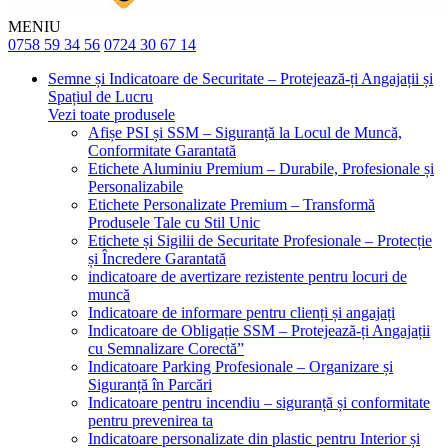
MENIU
0758 59 34 56
0724 30 67 14
Semne și Indicatoare de Securitate – Protejează-ți Angajații și
Spațiul de Lucru
Vezi toate produsele
Afișe PSI și SSM – Siguranță la Locul de Muncă,
Conformitate Garantată
Etichete Aluminiu Premium – Durabile, Profesionale și
Personalizabile
Etichete Personalizate Premium – Transformă
Produsele Tale cu Stil Unic
Etichete și Sigilii de Securitate Profesionale – Protecție
și Încredere Garantată
indicatoare de avertizare rezistente pentru locuri de
muncă
Indicatoare de informare pentru clienți și angajați
Indicatoare de Obligație SSM – Protejează-ți Angajații
cu Semnalizare Corectă”
Indicatoare Parking Profesionale – Organizare și
Siguranță în Parcări
Indicatoare pentru incendiu – siguranță și conformitate
pentru prevenirea ta
Indicatoare personalizate din plastic pentru Interior și