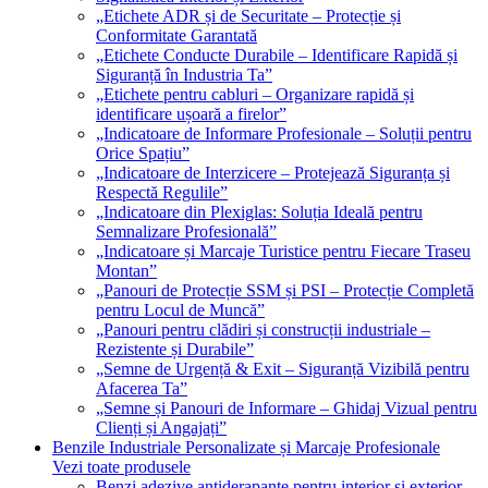
„Etichete ADR și de Securitate – Protecție și
Conformitate Garantată
„Etichete Conducte Durabile – Identificare Rapidă și
Siguranță în Industria Ta”
„Etichete pentru cabluri – Organizare rapidă și
identificare ușoară a firelor”
„Indicatoare de Informare Profesionale – Soluții pentru
Orice Spațiu”
„Indicatoare de Interzicere – Protejează Siguranța și
Respectă Regulile”
„Indicatoare din Plexiglas: Soluția Ideală pentru
Semnalizare Profesională”
„Indicatoare și Marcaje Turistice pentru Fiecare Traseu
Montan”
„Panouri de Protecție SSM și PSI – Protecție Completă
pentru Locul de Muncă”
„Panouri pentru clădiri și construcții industriale –
Rezistente și Durabile”
„Semne de Urgență & Exit – Siguranță Vizibilă pentru
Afacerea Ta”
„Semne și Panouri de Informare – Ghidaj Vizual pentru
Clienți și Angajați”
Benzile Industriale Personalizate și Marcaje Profesionale
Vezi toate produsele
Benzi adezive antiderapante pentru interior și exterior