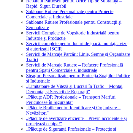
Reparații Pardoseli pentru Orice Tip de Suprafață –
Rapid, Sigur, Durabil
Sabloane Rutiere Personalizate pentru Proiecte
Comerciale și Industriale
Sabloane Rutiere Profesionale pentru Construcții și
Semnalizare
Servicii Complete de Vopsitorie Industrială pentru
Industrie și Producție
Servicii complete pentru locuri de joacă: montaj, avize
și autorizații ISCIR
Servicii de Marcaje Parcări: Linie, Semne și Organizare
Trafict
Servicii de Marcaje Rutiere – Refacere Profesională
pentru Spații Comerciale si industriale
Steaguri Personalizate pentru Protecția Spațiilor Publice
și Industriale
„Limitatoare de Viteză și Lucrări în Trafic – Montaj,
Demontaj și Servicii de Reparații”
„Plăcuțe ADR Profesionale – Transport Marfuri
Periculoase în Siguranță”
„Plăcuțe Braille pentru Identificare și Organizare –
Nevăzători”
„Plăcuțe de avertizare eficiente – Previn accidentele și
protejează echipa!”
„Plăcuțe de Siguranță Profesionale – Protecție și