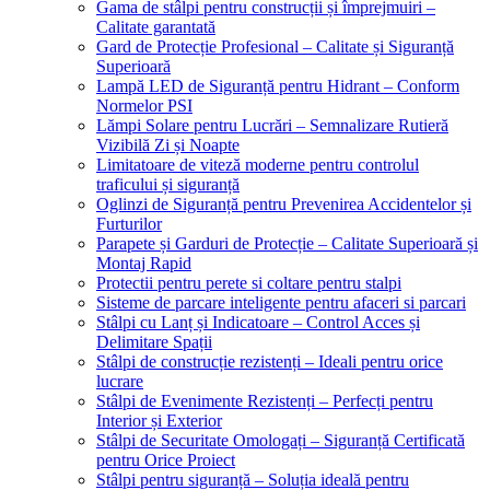
Gama de stâlpi pentru construcții și împrejmuiri –
Calitate garantată
Gard de Protecție Profesional – Calitate și Siguranță
Superioară
Lampă LED de Siguranță pentru Hidrant – Conform
Normelor PSI
Lămpi Solare pentru Lucrări – Semnalizare Rutieră
Vizibilă Zi și Noapte
Limitatoare de viteză moderne pentru controlul
traficului și siguranță
Oglinzi de Siguranță pentru Prevenirea Accidentelor și
Furturilor
Parapete și Garduri de Protecție – Calitate Superioară și
Montaj Rapid
Protectii pentru perete si coltare pentru stalpi
Sisteme de parcare inteligente pentru afaceri si parcari
Stâlpi cu Lanț și Indicatoare – Control Acces și
Delimitare Spații
Stâlpi de construcție rezistenți – Ideali pentru orice
lucrare
Stâlpi de Evenimente Rezistenți – Perfecți pentru
Interior și Exterior
Stâlpi de Securitate Omologați – Siguranță Certificată
pentru Orice Proiect
Stâlpi pentru siguranță – Soluția ideală pentru