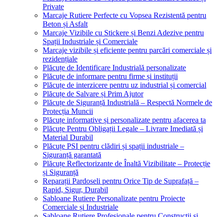
Private
Marcaje Rutiere Perfecte cu Vopsea Rezistentă pentru
Beton și Asfalt
Marcaje Vizibile cu Stickere și Benzi Adezive pentru
Spații Industriale și Comerciale
Marcaje vizibile și eficiente pentru parcări comerciale și
rezidențiale
Plăcuțe de Identificare Industrială personalizate
Plăcuțe de informare pentru firme și instituții
Plăcuțe de interzicere pentru uz industrial și comercial
Plăcuțe de Salvare și Prim Ajutor
Plăcuțe de Siguranță Industrială – Respectă Normele de
Protecția Muncii
Plăcuțe informative și personalizate pentru afacerea ta
Plăcuțe Pentru Obligații Legale – Livrare Imediată și
Material Durabil
Plăcuțe PSI pentru clădiri și spații industriale –
Siguranță garantată
Plăcuțe Reflectorizante de Înaltă Vizibilitate – Protecție
și Siguranță
Reparații Pardoseli pentru Orice Tip de Suprafață –
Rapid, Sigur, Durabil
Sabloane Rutiere Personalizate pentru Proiecte
Comerciale și Industriale
Sabloane Rutiere Profesionale pentru Construcții și