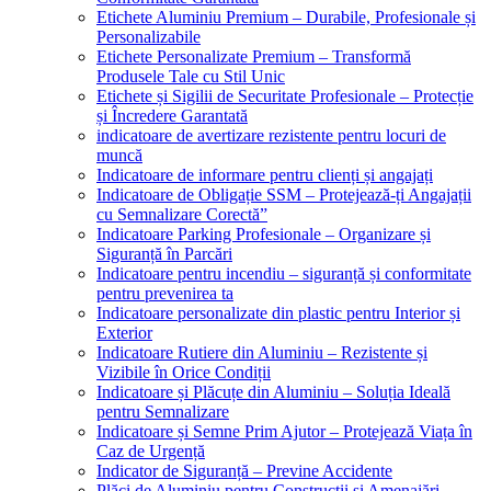
Etichete Aluminiu Premium – Durabile, Profesionale și
Personalizabile
Etichete Personalizate Premium – Transformă
Produsele Tale cu Stil Unic
Etichete și Sigilii de Securitate Profesionale – Protecție
și Încredere Garantată
indicatoare de avertizare rezistente pentru locuri de
muncă
Indicatoare de informare pentru clienți și angajați
Indicatoare de Obligație SSM – Protejează-ți Angajații
cu Semnalizare Corectă”
Indicatoare Parking Profesionale – Organizare și
Siguranță în Parcări
Indicatoare pentru incendiu – siguranță și conformitate
pentru prevenirea ta
Indicatoare personalizate din plastic pentru Interior și
Exterior
Indicatoare Rutiere din Aluminiu – Rezistente și
Vizibile în Orice Condiții
Indicatoare și Plăcuțe din Aluminiu – Soluția Ideală
pentru Semnalizare
Indicatoare și Semne Prim Ajutor – Protejează Viața în
Caz de Urgență
Indicator de Siguranță – Previne Accidente
Plăci de Aluminiu pentru Construcții și Amenajări