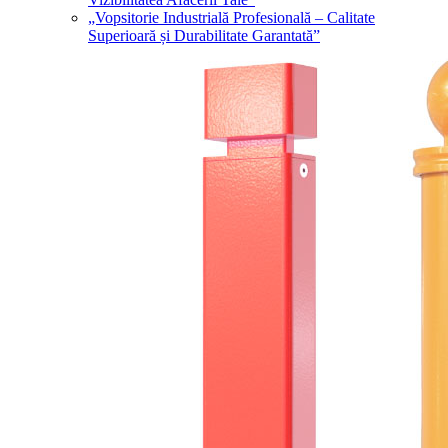
„Vopsitorie Industrială Profesională – Calitate
Superioară și Durabilitate Garantată”