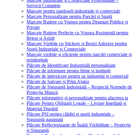
Marcaje Industriale și Comerciale Profesionale –
Servicii Complete
Marcaje pentru pardoseli industriale și comerciale
Marcaje Personalizate pentru Parcări și Spații
Marcaje Rutiere cu Vopsea pentru Drumuri Publice și
Private
Marcaje Rutiere Perfecte cu Vopsea Rezistentă pentru
Beton și Asfalt
Marcaje Vizibile cu Stickere și Benzi Adezive pentru
Spații Industriale și Comerciale
Marcaje vizibile și eficiente pentru parcări comerciale și
rezidențiale
Plăcuțe de Identificare Industrială personalizate
Plăcuțe de informare pentru firme și instituții
Plăcuțe de interzicere pentru uz industrial și comercial
Plăcuțe de Salvare și Prim Ajutor
Plăcuțe de Siguranță Industrială – Respectă Normele de
Protecția Muncii
Plăcuțe informative și personalizate pentru afacerea ta
Plăcuțe Pentru Obligații Legale – Livrare Imediată și
Material Durabil
Plăcuțe PSI pentru clădiri și spații industriale –
Siguranță garantată
Plăcuțe Reflectorizante de Înaltă Vizibilitate – Protecție
și Siguranță