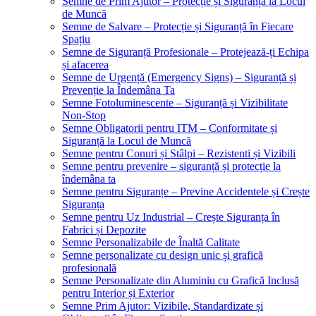
Semne de Prim Ajutor – Protecție și Siguranță la Locul
de Muncă
Semne de Salvare – Protecție și Siguranță în Fiecare
Spațiu
Semne de Siguranță Profesionale – Protejează-ți Echipa
și afacerea
Semne de Urgență (Emergency Signs) – Siguranță și
Prevenție la Îndemâna Ta
Semne Fotoluminescente – Siguranță și Vizibilitate
Non-Stop
Semne Obligatorii pentru ITM – Conformitate și
Siguranță la Locul de Muncă
Semne pentru Conuri și Stâlpi – Rezistenti și Vizibili
Semne pentru prevenire – siguranță și protecție la
îndemâna ta
Semne pentru Siguranțe – Previne Accidentele și Crește
Siguranța
Semne pentru Uz Industrial – Crește Siguranța în
Fabrici și Depozite
Semne Personalizabile de Înaltă Calitate
Semne personalizate cu design unic și grafică
profesională
Semne Personalizate din Aluminiu cu Grafică Inclusă
pentru Interior și Exterior
Semne Prim Ajutor: Vizibile, Standardizate și