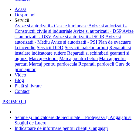
Acasă
Despre noi
Servicii
Avize si autorizatii - Casete luminoase
Avize si autorizatii -
Constructii civile si industriale
Avize si autorizatii - DSP
Avize
si autorizatii - DSV
Avize si autorizatii - ISCIR
Avize si
autorizatii - Mediu
Avize si autorizatii - PSI
Plan de evacuare
la incendiu
Servicii DDD
Servicii toaletari arbori
Reparatii si
instalare indicatoare rutiere
Reparatii si schimbari geamuri si
oglinzi
Marcaj exterior
Marcaj pentru beton
Marcaj pentru
parcari
Marcaj pentru pardoseala
Reparatii pardoseli
Curs de
prim ajutor
Video
Blog
Plată și livrare
Contact
PROMOȚII
Semne și Indicatoare de Securitate – Protejează-ți Angajații și
Spațiul de Lucru
Indicatoare de informare pentru clienți și angajați