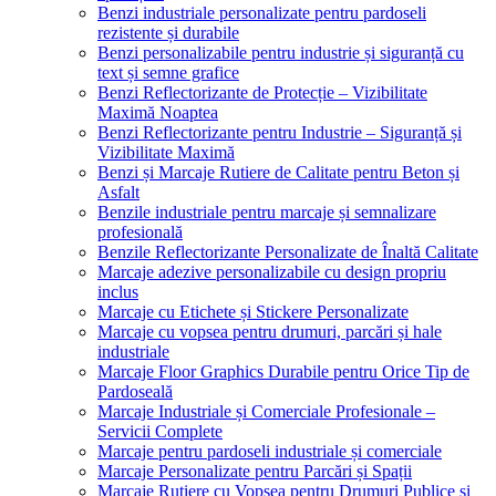
Benzi industriale personalizate pentru pardoseli
rezistente și durabile
Benzi personalizabile pentru industrie și siguranță cu
text și semne grafice
Benzi Reflectorizante de Protecție – Vizibilitate
Maximă Noaptea
Benzi Reflectorizante pentru Industrie – Siguranță și
Vizibilitate Maximă
Benzi și Marcaje Rutiere de Calitate pentru Beton și
Asfalt
Benzile industriale pentru marcaje și semnalizare
profesională
Benzile Reflectorizante Personalizate de Înaltă Calitate
Marcaje adezive personalizabile cu design propriu
inclus
Marcaje cu Etichete și Stickere Personalizate
Marcaje cu vopsea pentru drumuri, parcări și hale
industriale
Marcaje Floor Graphics Durabile pentru Orice Tip de
Pardoseală
Marcaje Industriale și Comerciale Profesionale –
Servicii Complete
Marcaje pentru pardoseli industriale și comerciale
Marcaje Personalizate pentru Parcări și Spații
Marcaje Rutiere cu Vopsea pentru Drumuri Publice și