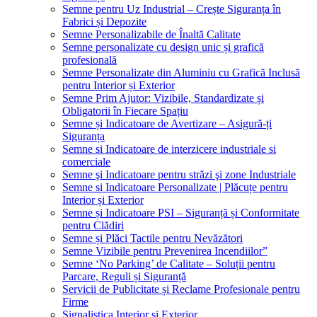
Semne pentru Uz Industrial – Crește Siguranța în
Fabrici și Depozite
Semne Personalizabile de Înaltă Calitate
Semne personalizate cu design unic și grafică
profesională
Semne Personalizate din Aluminiu cu Grafică Inclusă
pentru Interior și Exterior
Semne Prim Ajutor: Vizibile, Standardizate și
Obligatorii în Fiecare Spațiu
Semne și Indicatoare de Avertizare – Asigură-ți
Siguranța
Semne si Indicatoare de interzicere industriale si
comerciale
Semne şi Indicatoare pentru străzi şi zone Industriale
Semne si Indicatoare Personalizate | Plăcuțe pentru
Interior și Exterior
Semne și Indicatoare PSI – Siguranță și Conformitate
pentru Clădiri
Semne și Plăci Tactile pentru Nevăzători
Semne Vizibile pentru Prevenirea Incendiilor”
Semne ‘No Parking’ de Calitate – Soluții pentru
Parcare, Reguli și Siguranță
Servicii de Publicitate și Reclame Profesionale pentru
Firme
Signalistica Interior și Exterior