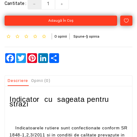
Cantitate :
Adaugă În Coş
0 opinii
Spune-ţi opinia
Facebook
Twitter
Pinterest
LinkedIn
Share
Descriere
Opinii (0)
Indicator cu sageata pentru
strazi
Indicatoarele rutiere sunt confectionate conform SR
1848-1,2,3/2011 si in conditii de calitate prevazute in