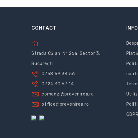
CONTACT
INFO
Despr
Strada Călan, Nr 26a, Sector 3,
Plată
București
Polit
0758 59 34 56
confi
0724 30 67 14
Terme
comenzi@prevenirea.ro
Utili
office@prevenirea.ro
Polit
GDP