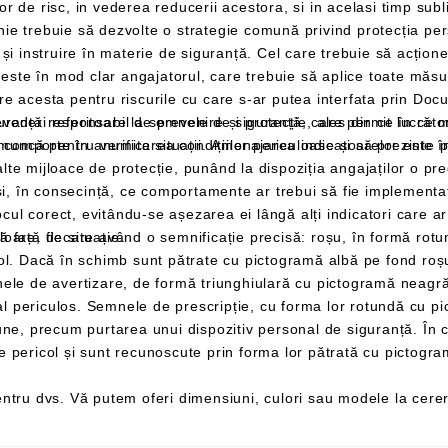
ur angajat,
prin Documentul de Evaluare a Riscurilor ratificat chiar
i companiei, a cărui
r este în sarcina angajatorului, în cazul în care
sarcină este să efectueze in
elege în mod
împiedicându-l să-și asume atitudinea adecvată față de situație.
indice locația materialelor și
traseele de urmat și ieșirile de utilizat în caz de pericol și sunt recunoscu
ntru dvs. Vă putem oferi dimensiuni, culori sau modele la cere