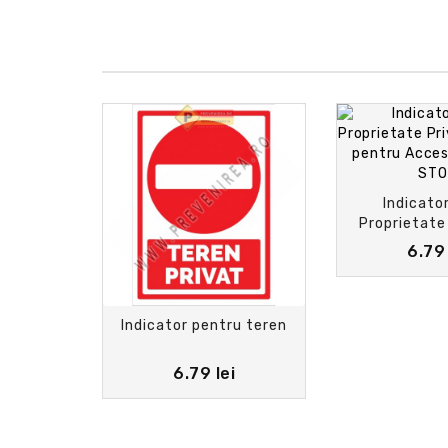
Indicato
Proprietate
Semn pent
6.79 
Interzis 
Indicator pentru teren
6.79 lei