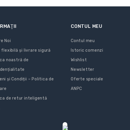
RMAŢII
CONTUL MEU
e Noi
Contul meu
 flexibilă și livrare sigură
Istoric comenzi
ica noastră de
Wishlist
dențialitate
Newsletter
ni și Condiții – Politica de
Oferte speciale
zare
ANPC
ica de retur inteligentă
R