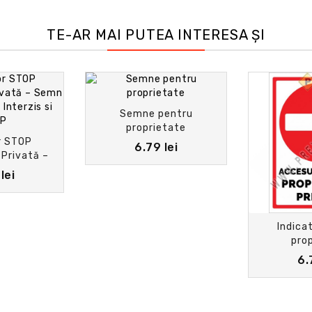
TE-AR MAI PUTEA INTERESA ȘI
Semne pentru
proprietate
r STOP
6.79 lei
 Privată –
ru Acces
lei
si STOP
Indica
prop
6.