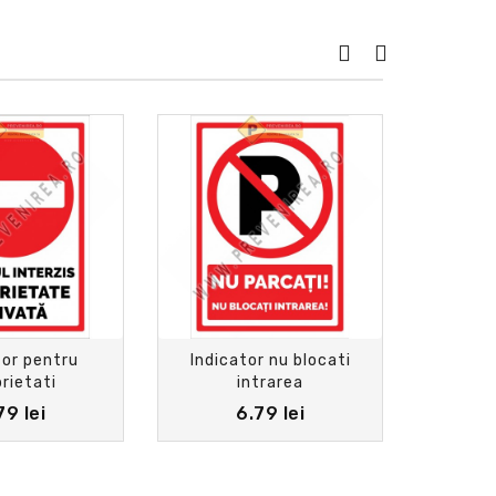
tor pentru
Indicator nu blocati
Semne
rietati
intrarea
79 lei
6.79 lei