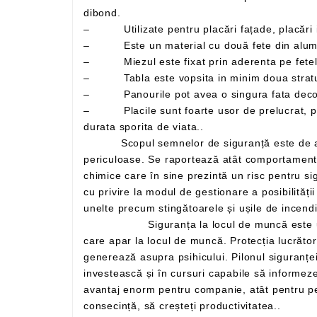
dibond.
– Utilizate pentru placări fațade, placări in
– Miezul este fixat prin aderenta pe fetele 
– Tabla este vopsita in minim doua straturi,
– Panourile pot avea o singura fata decor 
– Placile sunt foarte usor de prelucrat, putand fi personalizate prin laminare, serigrafiere, tipar digital si lacuire, fiind usor de intretinut si avand o
durata sporita de viata..
Scopul semnelor de siguranță este de a atrage atenția lucrătorilor și de a oferi informații care trebuie respectate pentru a evita apariția unor condiții
periculoase. Se raportează atât comportamente care ar putea da naștere la o situație de urgență, cât și elemente fizice precum mașini sau substanțe
chimice care în sine prezintă un risc pentru siguranța lucrătorilor. Semnele ajută așadar la identificarea acestor elemente și, în același timp, oferă indicații
cu privire la modul de gestionare a posibilității episoadelor riscante. De asemenea, poate avertiza mai simplu asupra existenței unor căi de evacuare sau
Siguranța la locul de muncă este una dintre cele mai importante probleme din sector, mereu în evoluție constantă în funcție de noile nevoi
care apar la locul de muncă. Protecția lucrătorilor nu se mai concentrează exclusiv pe sănătatea fizică, ci și pe 
generează asupra psihicului. Pilonul siguranței este prevenirea: pornind de la acesta, este posibil să se reducă drastic riscurile, așa că e
investească și în cursuri capabile să informeze angajații despre cum să se elibereze din situații periculoase. Investiția în securitatea muncii reprezintă un
avantaj enorm pentru companie, atât pentru personal, cât și pentru rentabilitate: îndeplinirea sarcinilor într-un mediu sigur vă permite să lucrați senin și, în
consecință, să creșteți productivitatea..