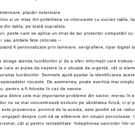
terioare, placări exterioare.
din tabla, pe toată suprafața.
 peste care se aplica un strat de lac protector compatibil cu
sau ambele fete colorate –
unelte precum stingătoarele și ușile de incendiu, pentru a fi folosite în caz de nevoie.
impactul pe care mediul de lucru îl
ste esențial să se