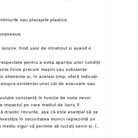
– Este un material cu două fete din aluminiu si un miez din polietilena ce inlocuieste cu succes tabla, lambriurile sau placajele plastice.
 vopseaua.