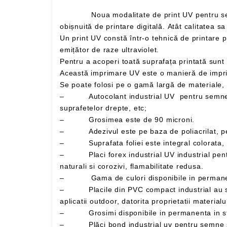
Noua modalitate de print UV pentru semne si indicatoare este de ultimă tehnologie UV . Această tehnică este mult mai performantă decât o tehnică
Un print UV constă într-o tehnică de printare prin care cerneala se aplică pe un material sau obiect de imprimat, care este apoi uscată instant de către un
emițător de raze ultraviolet.
Această imprimare UV este o manieră de impri
– Autocolant industrial UV pentru semne si indicatoare – Folie adeziva din PVC polimeric, utilizata in special la exterior, pentru decorarea
suprafetelor drepte, etc;
– Grosimea este de 90 microni.
– Adezivul este pe baza de poliacrilat, perm
– Suprafata foliei este integral colorata, lu
– Placi forex industrial UV industrial pentru semne si indicatoare cu suprafata tare, lucioasa, bun izolator termic si fonic, rezistenta mare la agenti
naturali si corozivi, flamabilitate redusa.
– Placile din PVC compact industrial au suprafata dura si lucioasa. Se recomanda folosirea acestor placi atat pentru aplicatii indoor, cat si pentru
– Grosimi disponibile in permanenta in s
– Plăci bond industrial uv pentru semne si indicatoare – plăci sandwich aluminiu cunoscute si sub denumirile comerciale de alucobond, alubond si