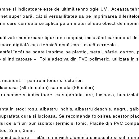
Pentru a acoperi toată suprafața printată sunt utilizate numeroase tipuri de compuși
mare digitală cu o tehnică nouă care usucă cerneala.
anent. – pentru interior si exterior.
cioasa (59 de culori) sau mata (56 culori).
toc: 2mm; 3mm.