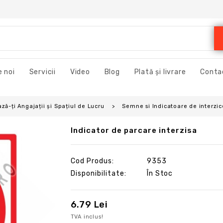
 noi
Servicii
Video
Blog
Plată și livrare
Conta
ză-ți Angajații și Spațiul de Lucru
Semne si Indicatoare de interzic
Indicator de parcare interzisa
Cod Produs:
9353
Disponibilitate:
În Stoc
6.79 Lei
TVA inclus!