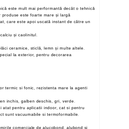
obișnuită de printare digitală. Atât calitatea sa net superioară, cât și versarilitatea sa pe imprimarea diferitelor produse este foarte mare și largă
, incluzând carbonatul de calciu și caolinitul.
Se poate folosi pe o gamă largă de materiale, astfel încât se poate imprima pe plastic, metal, hârtie, carton, plăci ceramice, sticlă, lemn și multe altele.
– Gama de culori disponibile in permanenta in stoc: rosu, albastru inchis, albastru deschis, negru, galben inchis, galben deschis, gri, verde.
aplicatii outdoor, datorita proprietatii materialului de a fi un bun izolator termic si fonic. Placile din PVC compact sunt vacuumabile si termoformabile.