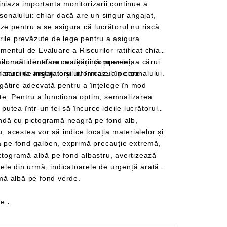
specții la locul de muncă pentru verificarea condițiilor periculoase și să prezinte planuri de instruire și informare a personalului.
te prin forma lor pătrată cu pictogramă albă pe fond verde.
re.
.