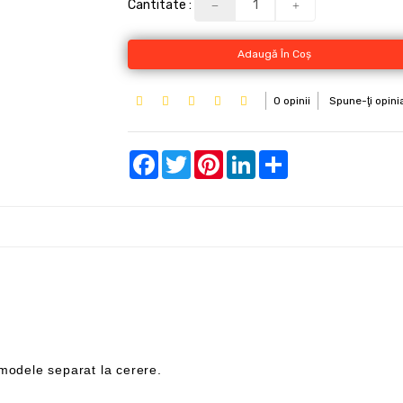
Cantitate :
Adaugă În Coş
0 opinii
Spune-ţi opini
Facebook
Twitter
Pinterest
LinkedIn
Share
u modele separat la cerere.