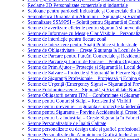
Reclame 3D Personalizate comerciale si industriale
Sabloane pentru pardoseli Industriale și Comerciale din In
Semnalistică Durabilă din Aluminiu – Siguranță și Vizibi
Semnalizare SSM/PSI – Soluții pentru Siguranță și Conf
Semne de avertizare eficiente pentru siguranță și prevenți
Semne de Informare cu Mesaje Clar Vizibile – Personaliz
Semne de interdicție pentru fiecare zonă
Semne de Interzicere pentru Spații Publice și Industriale
Semne de Obligativitate – Crește Siguranța la Locul de
Semne de Parcare pentru Parcări Comerciale și Rezidenți
Semne de Parcare și Locuri de Parcare – Pentru Organizare
Semne de Prim Ajutor – Protecție și Siguranță la Locul 
Semne de Salvare – Protecție și Siguranță în Fiecare Spaț
Semne de Siguranță Profesionale – Protejează-ți Echipa ș
Semne de Urgență (Emergency Signs) – Siguranță și Pre
Semne Fotoluminescente – Siguranță și Vizibilitate Non-
Semne Obligatorii pentru ITM – Conformitate și Siguran
Semne pentru Conuri și Stâlpi – Rezistenti și Vizibili
Semne pentru prevenire – siguranță și protecție la îndemâ
Semne pentru Siguranțe – Previne Accidentele și Crește 
Semne pentru Uz Industrial – Crește Siguranța în Fabrici
Semne Personalizabile de Înaltă Calitate
Semne personalizate cu design unic și grafică profesional
Semne Personalizate din Aluminiu cu Grafică Inclusă pent