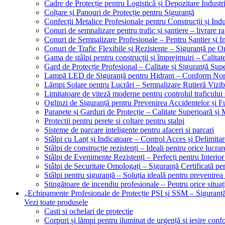
Cadre de Protecție pentru Logistică și Depozitare Industr
Colțare și Panouri de Protecție pentru Siguranță
Confecții Metalice Profesionale pentru Construcții și Indu
Conuri de semnalizare pentru trafic și șantiere – livrare r
Conuri de Semnalizare Profesionale – Pentru Șantier și In
Conuri de Trafic Flexibile și Rezistente – Siguranță pe 
Gama de stâlpi pentru construcții și împrejmuiri – Calitat
Gard de Protecție Profesional – Calitate și Siguranță Sup
Lampă LED de Siguranță pentru Hidrant – Conform No
Lămpi Solare pentru Lucrări – Semnalizare Rutieră Vizib
Limitatoare de viteză moderne pentru controlul traficului 
Oglinzi de Siguranță pentru Prevenirea Accidentelor și Fu
Parapete și Garduri de Protecție – Calitate Superioară și
Protectii pentru perete si coltare pentru stalpi
Sisteme de parcare inteligente pentru afaceri si parcari
Stâlpi cu Lanț și Indicatoare – Control Acces și Delimitar
Stâlpi de construcție rezistenți – Ideali pentru orice lucrar
Stâlpi de Evenimente Rezistenți – Perfecți pentru Interior 
Stâlpi de Securitate Omologați – Siguranță Certificată pe
Stâlpi pentru siguranță – Soluția ideală pentru prevenirea
Stingătoare de incendiu profesionale – Pentru orice situaț
„Echipamente Profesionale de Protecție PSI și SSM – Sigura
Vezi toate produsele
Casti si ochelari de protectie
Corpuri și lămpi pentru iluminat de urgență si iesire co