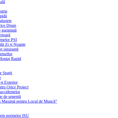
ială
strie
apidă
dustrie
Orice Drum
e garantată
erioară
rmelor PSI
ilă Zi și Noapte
și siguranță
rturilor
 Montaj Rapid
e Spații
e
și Exterior
ntru Orice Proiect
 accidentelor
ie de urgență
nță Maximă pentru Locul de Muncă”
nform normelor ISU