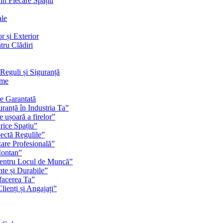
 în Fiecare Spațiu
ale
r și Exterior
tru Clădiri
Reguli și Siguranță
rme
te Garantată
ranță în Industria Ta”
e ușoară a firelor”
rice Spațiu”
pectă Regulile”
zare Profesională”
Montan”
pentru Locul de Muncă”
nte și Durabile”
facerea Ta”
ienți și Angajați”