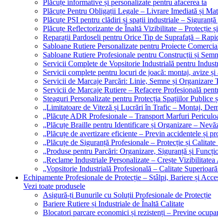
Plăcuțe informative și personalizate pentru afacerea ta
Plăcuțe Pentru Obligații Legale – Livrare Imediată și Mat
Plăcuțe PSI pentru clădiri și spații industriale – Siguranță
Plăcuțe Reflectorizante de Înaltă Vizibilitate – Protecție ș
Reparații Pardoseli pentru Orice Tip de Suprafață – Rapid
Sabloane Rutiere Personalizate pentru Proiecte Comerciale
Sabloane Rutiere Profesionale pentru Construcții și Semn
Servicii Complete de Vopsitorie Industrială pentru Industr
Servicii complete pentru locuri de joacă: montaj, avize și
Servicii de Marcaje Parcări: Linie, Semne și Organizare T
Servicii de Marcaje Rutiere – Refacere Profesională pentr
Steaguri Personalizate pentru Protecția Spațiilor Publice ș
„Limitatoare de Viteză și Lucrări în Trafic – Montaj, Dem
„Plăcuțe ADR Profesionale – Transport Marfuri Periculoa
„Plăcuțe Braille pentru Identificare și Organizare – Nevă
„Plăcuțe de avertizare eficiente – Previn accidentele și p
„Plăcuțe de Siguranță Profesionale – Protecție și Calitate
„Produse pentru Parcări: Organizare, Siguranță și Funcțio
„Reclame Industriale Personalizate – Crește Vizibilitatea 
„Vopsitorie Industrială Profesională – Calitate Superioară
Echipamente Profesionale de Protecție – Stâlpi, Bariere și Acces
Vezi toate produsele
Asigură-ți Bunurile cu Soluții Profesionale de Protecție
Bariere Rutiere și Industriale de Înaltă Calitate
Blocatori parcare economici și rezistenți – Previne ocupa