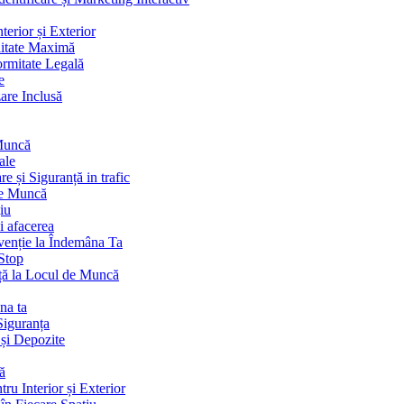
terior și Exterior
litate Maximă
ormitate Legală
e
are Inclusă
 Muncă
ale
 și Siguranță in trafic
de Muncă
iu
i afacerea
venție la Îndemâna Ta
Stop
ță la Locul de Muncă
na ta
Siguranța
 și Depozite
ă
ru Interior și Exterior