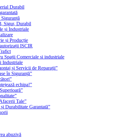
erial Durabil
 garantată
i Siguranță
, Sigur, Durabil
 și Industriale
alizare
ie și Producție
 autorizații ISCIR
rafict
u Spații Comerciale si industriale
i Industriale
ontaj și Servicii de Reparații”
se în Siguranță”
zători”
rotejează echipa!”
 Superioară”
nalitate”
Afacerii Tale”
 și Durabilitate Garantată”
orii
rea abuzivă