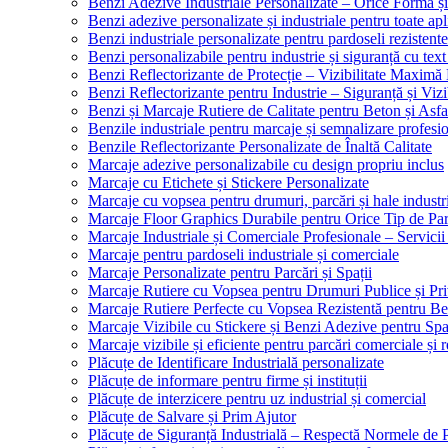
Benzi Adezive Industriale Personalizate – Orice Formă ș
Benzi adezive personalizate și industriale pentru toate apli
Benzi industriale personalizate pentru pardoseli rezistente
Benzi personalizabile pentru industrie și siguranță cu text
Benzi Reflectorizante de Protecție – Vizibilitate Maximă
Benzi Reflectorizante pentru Industrie – Siguranță și Viz
Benzi și Marcaje Rutiere de Calitate pentru Beton și Asfa
Benzile industriale pentru marcaje și semnalizare profesi
Benzile Reflectorizante Personalizate de Înaltă Calitate
Marcaje adezive personalizabile cu design propriu inclus
Marcaje cu Etichete și Stickere Personalizate
Marcaje cu vopsea pentru drumuri, parcări și hale industr
Marcaje Floor Graphics Durabile pentru Orice Tip de Pa
Marcaje Industriale și Comerciale Profesionale – Servici
Marcaje pentru pardoseli industriale și comerciale
Marcaje Personalizate pentru Parcări și Spații
Marcaje Rutiere cu Vopsea pentru Drumuri Publice și Pri
Marcaje Rutiere Perfecte cu Vopsea Rezistentă pentru Bet
Marcaje Vizibile cu Stickere și Benzi Adezive pentru Spaț
Marcaje vizibile și eficiente pentru parcări comerciale și r
Plăcuțe de Identificare Industrială personalizate
Plăcuțe de informare pentru firme și instituții
Plăcuțe de interzicere pentru uz industrial și comercial
Plăcuțe de Salvare și Prim Ajutor
Plăcuțe de Siguranță Industrială – Respectă Normele de 