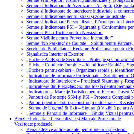
Semne Prim Ajutor: Vizibile, Standardizate și Obligatorii
Semne și Indicatoare de Avertizare – Asigură-ți Siguranța
Semne si Indicatoare de interzicere industriale si comerci
Semne şi Indicatoare pentru străzi şi zone Industriale
Semne si Indicatoare Personalizate | Plăcuțe pentru Interio
Semne și Indicatoare PSI – Siguranță și Conformitate pen
Semne și Plăci Tactile pentru Nevăzători
Semne Vizibile pentru Prevenirea Incendiilor”
Semne ‘No Parking’ de Calitate – Soluții pentru Parcare, 
Servicii de Publicitate și Reclame Profesionale pentru Fi
Signalistica Interior și Exterior
„Etichete ADR și de Securitate – Protecție și Conformita
„Etichete Conducte Durabile – Identificare Rapidă și Sigu
„Etichete pentru cabluri – Organizare rapidă și identificar
„Indicatoare de Informare Profesionale – Soluții pentru O
„Indicatoare de Interzicere – Protejează Siguranța și Res
„Indicatoare din Plexiglas: Soluția Ideală pentru Semnali
„Indicatoare și Marcaje Turistice pentru Fiecare Traseu 
„Panouri de Protecție SSM și PSI – Protecție Completă 
„Panouri pentru clădiri și construcții industriale – Reziste
„Semne de Urgență & Exit – Siguranță Vizibilă pentru A
„Semne și Panouri de Informare – Ghidaj Vizual pentru Cl
Benzile Industriale Personalizate și Marcaje Profesionale
Vezi toate produsele
Benzi adezive antiderapante pentru interior și exterior