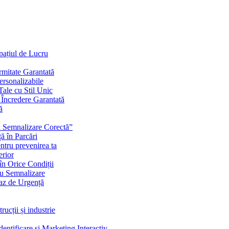
Spațiul de Lucru
mitate Garantată
ersonalizabile
ale cu Stil Unic
i Încredere Garantată
ă
cu Semnalizare Corectă”
ă în Parcări
ntru prevenirea ta
erior
în Orice Condiții
ru Semnalizare
Caz de Urgență
rucții și industrie
ntificare și Marketing Interactiv