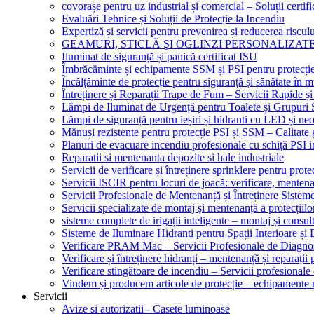
covorașe pentru uz industrial și comercial – Soluții certifi
Evaluări Tehnice și Soluții de Protecție la Incendiu
Expertiză și servicii pentru prevenirea și reducerea riscul
GEAMURI, STICLĂ ŞI OGLINZI PERSONALIZAT
Iluminat de siguranță și panică certificat ISU
Îmbrăcăminte și echipamente SSM și PSI pentru protecți
Încălțăminte de protecție pentru siguranță și sănătate î
Întreținere și Reparații Trape de Fum – Servicii Rapide și
Lămpi de Iluminat de Urgență pentru Toalete și Grupuri 
Lămpi de siguranță pentru ieșiri și hidranti cu LED și ne
Mănuși rezistente pentru protecție PSI și SSM – Calitate 
Planuri de evacuare incendiu profesionale cu schiță PSI i
Reparatii si mentenanta depozite si hale industriale
Servicii de verificare și întreținere sprinklere pentru protec
Servicii ISCIR pentru locuri de joacă: verificare, mentena
Servicii Profesionale de Mentenanță și Întreținere Sisteme
Servicii specializate de montaj și mentenanță a protecțiilo
sisteme complete de irigații inteligente – montaj și consul
Sisteme de Iluminare Hidranti pentru Spații Interioare și 
Verificare PRAM Mac – Servicii Profesionale de Diagnos
Verificare și întreținere hidranți – mentenanță și reparații
Verificare stingătoare de incendiu – Servicii profesional
Vindem și producem articole de protecție – echipamente r
Servicii
Avize si autorizatii - Casete luminoase