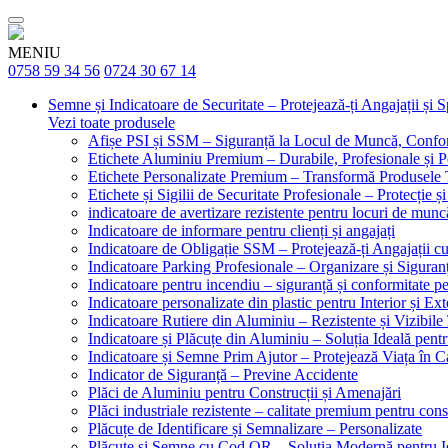
MENIU
0758 59 34 56
0724 30 67 14
Semne și Indicatoare de Securitate – Protejează-ți Angajații și 
Vezi toate produsele
Afișe PSI și SSM – Siguranță la Locul de Muncă, Confor
Etichete Aluminiu Premium – Durabile, Profesionale și P
Etichete Personalizate Premium – Transformă Produsele T
Etichete și Sigilii de Securitate Profesionale – Protecție ș
indicatoare de avertizare rezistente pentru locuri de munc
Indicatoare de informare pentru clienți și angajați
Indicatoare de Obligație SSM – Protejează-ți Angajații 
Indicatoare Parking Profesionale – Organizare și Siguranț
Indicatoare pentru incendiu – siguranță și conformitate pe
Indicatoare personalizate din plastic pentru Interior și Ext
Indicatoare Rutiere din Aluminiu – Rezistente și Vizibile 
Indicatoare și Plăcuțe din Aluminiu – Soluția Ideală pent
Indicatoare și Semne Prim Ajutor – Protejează Viața în 
Indicator de Siguranță – Previne Accidente
Plăci de Aluminiu pentru Construcții și Amenajări
Plăci industriale rezistente – calitate premium pentru const
Plăcuțe de Identificare și Semnalizare – Personalizate
Plăcuțe și Semne cu Cod QR – Soluția Modernă pentru Ide