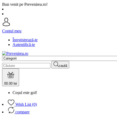
Bun venit pe Prevenirea.ro!
Contul meu
Înregistrează-te
Autentifică-te
caută
0
0.00 lei
Coșul este gol!
Wish List (0)
compare