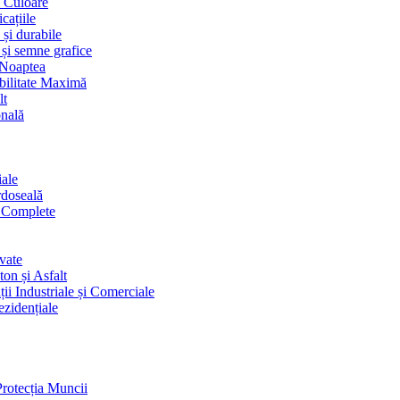
i Culoare
cațiile
 și durabile
 și semne grafice
 Noaptea
ibilitate Maximă
lt
onală
iale
rdoseală
i Complete
vate
on și Asfalt
ii Industriale și Comerciale
ezidențiale
Protecția Muncii