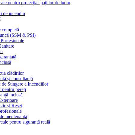
cate pentru protecția spațiilor de lucru
ui de incendiu
E
e completă
n muncă (SSM & PSI)
 Profesionale
Sanitare
on
garantată
nclusă
ția clădirilor
nță și consultanță
 de Stingere a Incendiilor
r pentru pereți
tanță inclusă
Exterioare
tic și Reset
 profesionale
e de mentenanță
eale pentru siguranță reală