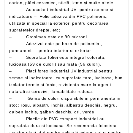
carton, plăci ceramice, sticlă, lemn și multe altele.
– Autocolant industrial UV pentru semne si
indicatoare – Folie adeziva din PVC polimeric,
utilizata in special la exterior, pentru decorarea
suprafetelor drepte, etc;
– Grosimea este de 90 microni.
– Adezivul este pe baza de poliacrilat,
permanent. – pentru interior si exterior.
– Suprafata foliei este integral colorata,
lucioasa (59 de culori) sau mata (56 culori).
– Placi forex industrial UV industrial pentru
semne si indicatoare cu suprafata tare, lucioasa, bun
izolator termic si fonic, rezistenta mare la agenti
naturali si corozivi, flamabilitate redusa.
– Gama de culori disponibile in permanenta in
stoc: rosu, albastru inchis, albastru deschis, negru,
galben inchis, galben deschis, gri, verde.
– Placile din PVC compact industrial au
suprafata dura si lucioasa. Se recomanda folosirea
acestor placi atat pentru aplicatii indoor, cat si pentru