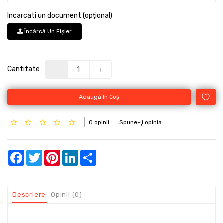
Incarcati un document (opțional)
Încărcă Un Fişier
Cantitate :
Adaugă În Coş
0 opinii
Spune-ţi opinia
Facebook
Twitter
Pinterest
LinkedIn
Share
Descriere
Opinii (0)