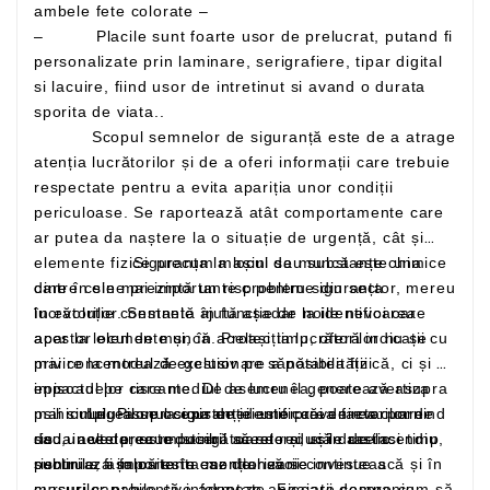
ambele fete colorate –
– Placile sunt foarte usor de prelucrat, putand fi
personalizate prin laminare, serigrafiere, tipar digital
si lacuire, fiind usor de intretinut si avand o durata
sporita de viata..
Scopul semnelor de siguranță este de a atrage
atenția lucrătorilor și de a oferi informații care trebuie
respectate pentru a evita apariția unor condiții
periculoase. Se raportează atât comportamente care
ar putea da naștere la o situație de urgență, cât și
elemente fizice precum mașini sau substanțe chimice
Siguranța la locul de muncă este una
care în sine prezintă un risc pentru siguranța
dintre cele mai importante probleme din sector, mereu
lucrătorilor. Semnele ajută așadar la identificarea
în evoluție constantă în funcție de noile nevoi care
acestor elemente și, în același timp, oferă indicații cu
apar la locul de muncă. Protecția lucrătorilor nu se
privire la modul de gestionare a posibilității
mai concentrează exclusiv pe sănătatea fizică, ci și pe
episoadelor riscante. De asemenea, poate avertiza
impactul pe care mediul de lucru îl generează asupra
mai simplu asupra existenței unor căi de evacuare
psihicului. Pilonul siguranței este prevenirea: pornind
Legea se ocupa de identificarea factorilor de
sau unelte precum stingătoarele și ușile de incendiu,
de la acesta, este posibil să se reducă drastic
risc, in vederea reducerii acestora, si in acelasi timp
riscurile, așa că este esențial să se investească și în
subliniaza importanta monitorizarii continue a
pentru a fi folosite în caz de nevoie.
cursuri capabile să informeze angajații despre cum să
masurilor preventive adoptate. Fiecare companie