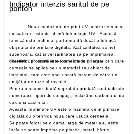
Indicator interzis saritul de pe
ponton
Noua modalitate de print UV pentru semne si
indicatoare este de ultimă tehnologie UV . Această
tehnică este mult mai performantă decât o tehnică
obișnuită de printare digitală. Atât calitatea sa net
superioară, cât și versarilitatea sa pe imprimarea
Un print UV constă într-o tehnică de printare prin care
diferitelor produse este foarte mare și largă
cerneala se aplică pe un material sau obiect de
imprimat, care este apoi uscată instant de către un
emițător de raze ultraviolet.
Pentru a acoperi toată suprafața printată sunt utilizate
numeroase tipuri de compuși, incluzând carbonatul de
calciu și caolinitul.
Această imprimare UV este o manieră de imprimare
digitală cu o tehnică nouă care usucă cerneala.
Se poate folosi pe o gamă largă de materiale, astfel
încât se poate imprima pe plastic, metal, hârtie,