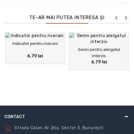
dispozitiv personal de siguranță. În cele din urmă,
indicatoarele de urgență arată traseele de urmat și
ieșirile de utilizat în caz de pericol și sunt recunoscute
TE-AR MAI PUTEA INTERESA ȘI
prin forma lor pătrată cu pictogramă albă pe fond
verde.
Indicator pentru riverani
Semn pentru alergatul
6.79 lei
interzis
6.79 lei
CONTACT
Strada Călan, Nr 26a, Sector 3, București