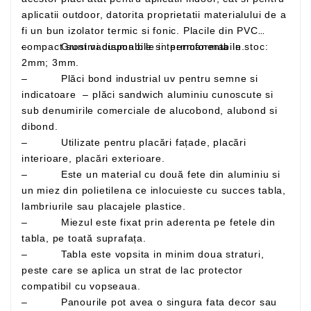
aplicatii outdoor, datorita proprietatii materialului de a
fi un bun izolator termic si fonic. Placile din PVC
– Grosimi disponibile in permanenta in stoc:
compact sunt vacuumabile si termoformabile.
2mm; 3mm.
– Plăci bond industrial uv pentru semne si
indicatoare – plăci sandwich aluminiu cunoscute si
sub denumirile comerciale de alucobond, alubond si
dibond.
– Utilizate pentru placări fațade, placări
interioare, placări exterioare.
– Este un material cu două fete din aluminiu si
un miez din polietilena ce inlocuieste cu succes tabla,
lambriurile sau placajele plastice.
– Miezul este fixat prin aderenta pe fetele din
tabla, pe toată suprafața.
– Tabla este vopsita in minim doua straturi,
peste care se aplica un strat de lac protector
compatibil cu vopseaua.
– Panourile pot avea o singura fata decor sau