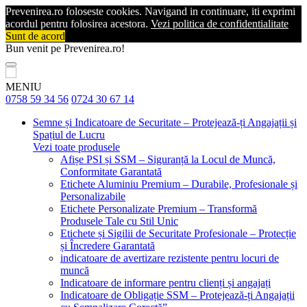
Prevenirea.ro foloseste cookies. Navigand in continuare, iti exprimi
acordul pentru folosirea acestora.
Vezi politica de confidentialitate
Sunt de acord
Bun venit pe Prevenirea.ro!
MENIU
0758 59 34 56
0724 30 67 14
Semne și Indicatoare de Securitate – Protejează-ți Angajații și
Spațiul de Lucru
Vezi toate produsele
Afișe PSI și SSM – Siguranță la Locul de Muncă,
Conformitate Garantată
Etichete Aluminiu Premium – Durabile, Profesionale și
Personalizabile
Etichete Personalizate Premium – Transformă
Produsele Tale cu Stil Unic
Etichete și Sigilii de Securitate Profesionale – Protecție
și Încredere Garantată
indicatoare de avertizare rezistente pentru locuri de
muncă
Indicatoare de informare pentru clienți și angajați
Indicatoare de Obligație SSM – Protejează-ți Angajații