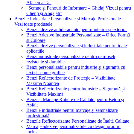
Afacerea Ta”
„Semne și Panouri de Informare – Ghidaj Vizual pentru
Clienți și Angajați”
Benzile Industriale Personalizate și Marcaje Profesionale
Vezi toate produsele
Benzi adezive antiderapante pentru interior și exterior
Benzi Adezive Industriale Personalizate – Orice Formă
și Culoare
Benzi adezive personalizate și industriale pentru toate
aplicațiile
Benzi industriale personalizate pentru pardoseli
rezistente și durabile
Benzi personalizabile pentru industrie și siguranță cu
text și semne grafice
Benzi Reflectorizante de Protecție – Vizibilitate
Maximă Noaptea
Benzi Reflectorizante pentru Industrie – Siguranță și
Vizibilitate Maximă
Benzi și Marcaje Rutiere de Calitate pentru Beton și
Asfalt
Benzile industriale pentru marcaje și semnalizare
profesională
Benzile Reflectorizante Personalizate de Înaltă Calitate
Marcaje adezive personalizabile cu design propriu
inclus