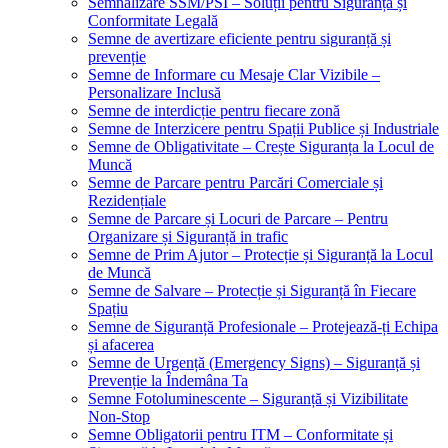
Semnalizare SSM/PSI – Soluții pentru Siguranță și
Conformitate Legală
Semne de avertizare eficiente pentru siguranță și
prevenție
Semne de Informare cu Mesaje Clar Vizibile –
Personalizare Inclusă
Semne de interdicție pentru fiecare zonă
Semne de Interzicere pentru Spații Publice și Industriale
Semne de Obligativitate – Crește Siguranța la Locul de
Muncă
Semne de Parcare pentru Parcări Comerciale și
Rezidențiale
Semne de Parcare și Locuri de Parcare – Pentru
Organizare și Siguranță in trafic
Semne de Prim Ajutor – Protecție și Siguranță la Locul
de Muncă
Semne de Salvare – Protecție și Siguranță în Fiecare
Spațiu
Semne de Siguranță Profesionale – Protejează-ți Echipa
și afacerea
Semne de Urgență (Emergency Signs) – Siguranță și
Prevenție la Îndemâna Ta
Semne Fotoluminescente – Siguranță și Vizibilitate
Non-Stop
Semne Obligatorii pentru ITM – Conformitate și