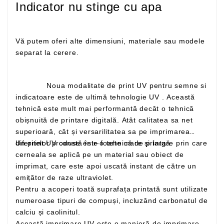
Indicator nu stinge cu apa
Vă putem oferi alte dimensiuni, materiale sau modele
separat la cerere.
Noua modalitate de print UV pentru semne si
indicatoare este de ultimă tehnologie UV . Această
tehnică este mult mai performantă decât o tehnică
obișnuită de printare digitală. Atât calitatea sa net
superioară, cât și versarilitatea sa pe imprimarea
Un print UV constă într-o tehnică de printare prin care
diferitelor produse este foarte mare și largă
cerneala se aplică pe un material sau obiect de
imprimat, care este apoi uscată instant de către un
emițător de raze ultraviolet.
Pentru a acoperi toată suprafața printată sunt utilizate
numeroase tipuri de compuși, incluzând carbonatul de
calciu și caolinitul.
Această imprimare UV este o manieră de imprimare