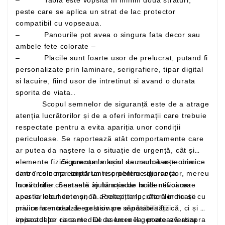
peste care se aplica un strat de lac protector
compatibil cu vopseaua.
– Panourile pot avea o singura fata decor sau
ambele fete colorate –
– Placile sunt foarte usor de prelucrat, putand fi
personalizate prin laminare, serigrafiere, tipar digital
si lacuire, fiind usor de intretinut si avand o durata
sporita de viata..
Scopul semnelor de siguranță este de a atrage
atenția lucrătorilor și de a oferi informații care trebuie
respectate pentru a evita apariția unor condiții
periculoase. Se raportează atât comportamente care
ar putea da naștere la o situație de urgență, cât și
elemente fizice precum mașini sau substanțe chimice
Siguranța la locul de muncă este una
care în sine prezintă un risc pentru siguranța
dintre cele mai importante probleme din sector, mereu
lucrătorilor. Semnele ajută așadar la identificarea
în evoluție constantă în funcție de noile nevoi care
acestor elemente și, în același timp, oferă indicații cu
apar la locul de muncă. Protecția lucrătorilor nu se
privire la modul de gestionare a posibilității
mai concentrează exclusiv pe sănătatea fizică, ci și pe
episoadelor riscante. De asemenea, poate avertiza
impactul pe care mediul de lucru îl generează asupra