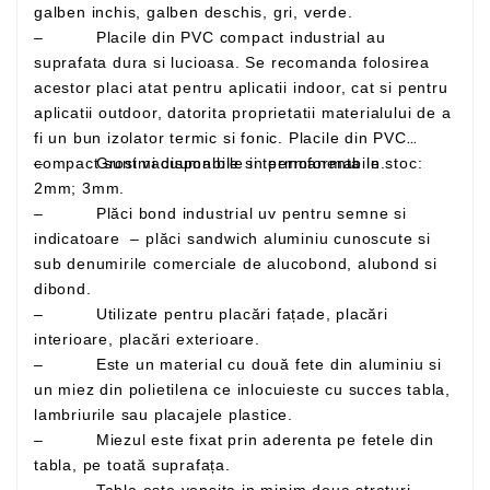
galben inchis, galben deschis, gri, verde.
– Placile din PVC compact industrial au
suprafata dura si lucioasa. Se recomanda folosirea
acestor placi atat pentru aplicatii indoor, cat si pentru
aplicatii outdoor, datorita proprietatii materialului de a
fi un bun izolator termic si fonic. Placile din PVC
– Grosimi disponibile in permanenta in stoc:
compact sunt vacuumabile si termoformabile.
2mm; 3mm.
– Plăci bond industrial uv pentru semne si
indicatoare – plăci sandwich aluminiu cunoscute si
sub denumirile comerciale de alucobond, alubond si
dibond.
– Utilizate pentru placări fațade, placări
interioare, placări exterioare.
– Este un material cu două fete din aluminiu si
un miez din polietilena ce inlocuieste cu succes tabla,
lambriurile sau placajele plastice.
– Miezul este fixat prin aderenta pe fetele din
tabla, pe toată suprafața.
– Tabla este vopsita in minim doua straturi,