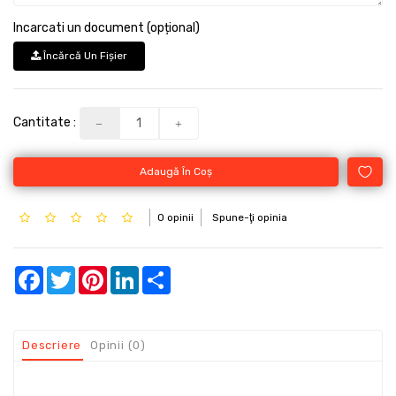
Incarcati un document (opțional)
Încărcă Un Fişier
Cantitate :
Adaugă În Coş
0 opinii
Spune-ţi opinia
Facebook
Twitter
Pinterest
LinkedIn
Share
Descriere
Opinii (0)