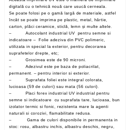
digitală cu o tehnică nouă care usucă cerneala.
Se poate folosi pe o gamă largă de materiale, astfel
încât se poate imprima pe plastic, metal, hârtie,
carton, plăci ceramice, sticlă, lemn și multe altele.
– Autocolant industrial UV pentru semne si
indicatoare – Folie adeziva din PVC polimeric,
utilizata in special la exterior, pentru decorarea
suprafetelor drepte, etc;
– Grosimea este de 90 microni.
– Adezivul este pe baza de poliacrilat,
permanent. – pentru interior si exterior.
– Suprafata foliei este integral colorata,
lucioasa (59 de culori) sau mata (56 culori).
– Placi forex industrial UV industrial pentru
semne si indicatoare cu suprafata tare, lucioasa, bun
izolator termic si fonic, rezistenta mare la agenti
naturali si corozivi, flamabilitate redusa.
– Gama de culori disponibile in permanenta in
stoc: rosu, albastru inchis, albastru deschis, negru,