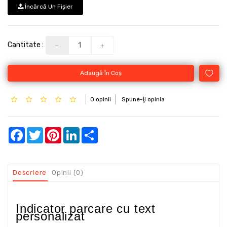
Încărcă Un Fişier
Cantitate :
Adaugă În Coş
0 opinii
Spune-ţi opinia
Facebook
Twitter
Pinterest
LinkedIn
Share
Descriere
Opinii (0)
Indicator parcare cu text
personalizat