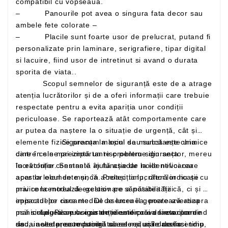
compatibil cu vopseaua.
– Panourile pot avea o singura fata decor sau
ambele fete colorate –
– Placile sunt foarte usor de prelucrat, putand fi
personalizate prin laminare, serigrafiere, tipar digital
si lacuire, fiind usor de intretinut si avand o durata
sporita de viata..
Scopul semnelor de siguranță este de a atrage
atenția lucrătorilor și de a oferi informații care trebuie
respectate pentru a evita apariția unor condiții
periculoase. Se raportează atât comportamente care
ar putea da naștere la o situație de urgență, cât și
elemente fizice precum mașini sau substanțe chimice
Siguranța la locul de muncă este una
care în sine prezintă un risc pentru siguranța
dintre cele mai importante probleme din sector, mereu
lucrătorilor. Semnele ajută așadar la identificarea
în evoluție constantă în funcție de noile nevoi care
acestor elemente și, în același timp, oferă indicații cu
apar la locul de muncă. Protecția lucrătorilor nu se
privire la modul de gestionare a posibilității
mai concentrează exclusiv pe sănătatea fizică, ci și pe
episoadelor riscante. De asemenea, poate avertiza
impactul pe care mediul de lucru îl generează asupra
mai simplu asupra existenței unor căi de evacuare
psihicului. Pilonul siguranței este prevenirea: pornind
Legea se ocupa de identificarea factorilor de
sau unelte precum stingătoarele și ușile de incendiu,
de la acesta, este posibil să se reducă drastic
risc, in vederea reducerii acestora, si in acelasi timp