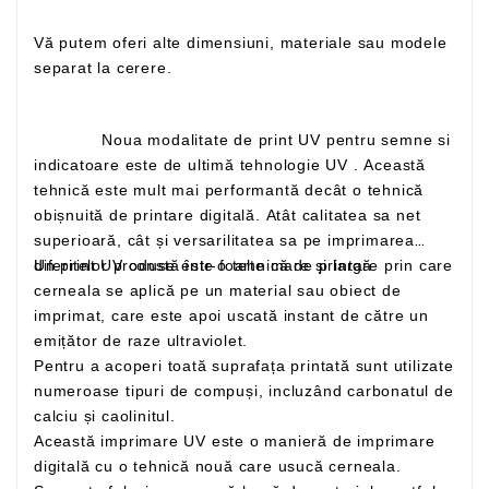
Vă putem oferi alte dimensiuni, materiale sau modele
separat la cerere.
Noua modalitate de print UV pentru semne si
indicatoare este de ultimă tehnologie UV . Această
tehnică este mult mai performantă decât o tehnică
obișnuită de printare digitală. Atât calitatea sa net
superioară, cât și versarilitatea sa pe imprimarea
Un print UV constă într-o tehnică de printare prin care
diferitelor produse este foarte mare și largă
cerneala se aplică pe un material sau obiect de
imprimat, care este apoi uscată instant de către un
emițător de raze ultraviolet.
Pentru a acoperi toată suprafața printată sunt utilizate
numeroase tipuri de compuși, incluzând carbonatul de
calciu și caolinitul.
Această imprimare UV este o manieră de imprimare
digitală cu o tehnică nouă care usucă cerneala.