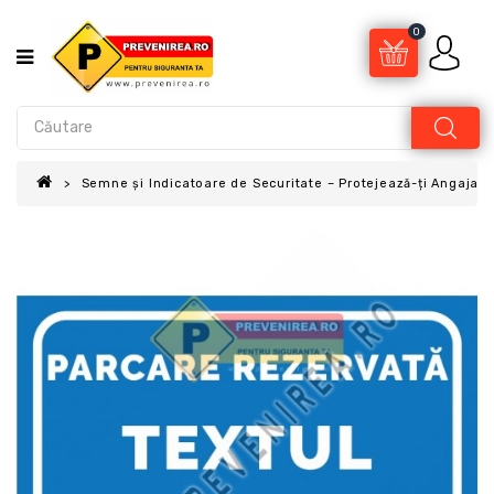
0
Semne și Indicatoare de Securitate – Protejează-ți Angajații