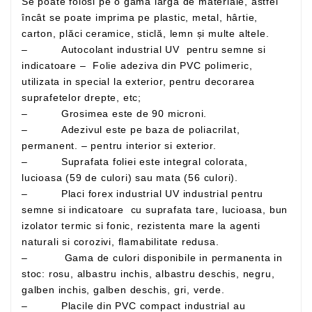
Se poate folosi pe o gamă largă de materiale, astfel
încât se poate imprima pe plastic, metal, hârtie,
carton, plăci ceramice, sticlă, lemn și multe altele.
– Autocolant industrial UV pentru semne si
indicatoare – Folie adeziva din PVC polimeric,
utilizata in special la exterior, pentru decorarea
suprafetelor drepte, etc;
– Grosimea este de 90 microni.
– Adezivul este pe baza de poliacrilat,
permanent. – pentru interior si exterior.
– Suprafata foliei este integral colorata,
lucioasa (59 de culori) sau mata (56 culori).
– Placi forex industrial UV industrial pentru
semne si indicatoare cu suprafata tare, lucioasa, bun
izolator termic si fonic, rezistenta mare la agenti
naturali si corozivi, flamabilitate redusa.
– Gama de culori disponibile in permanenta in
stoc: rosu, albastru inchis, albastru deschis, negru,
galben inchis, galben deschis, gri, verde.
– Placile din PVC compact industrial au