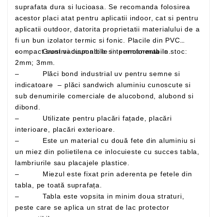
suprafata dura si lucioasa. Se recomanda folosirea
acestor placi atat pentru aplicatii indoor, cat si pentru
aplicatii outdoor, datorita proprietatii materialului de a
fi un bun izolator termic si fonic. Placile din PVC
– Grosimi disponibile in permanenta in stoc:
compact sunt vacuumabile si termoformabile.
2mm; 3mm.
– Plăci bond industrial uv pentru semne si
indicatoare – plăci sandwich aluminiu cunoscute si
sub denumirile comerciale de alucobond, alubond si
dibond.
– Utilizate pentru placări fațade, placări
interioare, placări exterioare.
– Este un material cu două fete din aluminiu si
un miez din polietilena ce inlocuieste cu succes tabla,
lambriurile sau placajele plastice.
– Miezul este fixat prin aderenta pe fetele din
tabla, pe toată suprafața.
– Tabla este vopsita in minim doua straturi,
peste care se aplica un strat de lac protector