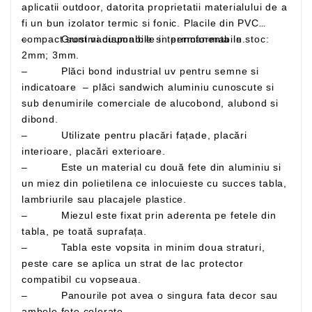
aplicatii outdoor, datorita proprietatii materialului de a
fi un bun izolator termic si fonic. Placile din PVC
– Grosimi disponibile in permanenta in stoc:
compact sunt vacuumabile si termoformabile.
2mm; 3mm.
– Plăci bond industrial uv pentru semne si
indicatoare – plăci sandwich aluminiu cunoscute si
sub denumirile comerciale de alucobond, alubond si
dibond.
– Utilizate pentru placări fațade, placări
interioare, placări exterioare.
– Este un material cu două fete din aluminiu si
un miez din polietilena ce inlocuieste cu succes tabla,
lambriurile sau placajele plastice.
– Miezul este fixat prin aderenta pe fetele din
tabla, pe toată suprafața.
– Tabla este vopsita in minim doua straturi,
peste care se aplica un strat de lac protector
compatibil cu vopseaua.
– Panourile pot avea o singura fata decor sau
ambele fete colorate –