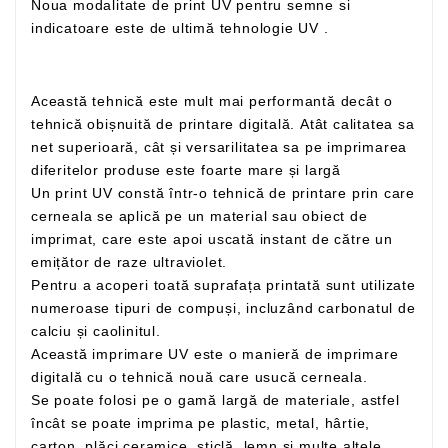
Noua modalitate de print UV pentru semne si
indicatoare este de ultimă tehnologie UV .
Această tehnică este mult mai performantă decât o
tehnică obișnuită de printare digitală. Atât calitatea sa
net superioară, cât și versarilitatea sa pe imprimarea
diferitelor produse este foarte mare și largă
Un print UV constă într-o tehnică de printare prin care
cerneala se aplică pe un material sau obiect de
imprimat, care este apoi uscată instant de către un
emițător de raze ultraviolet.
Pentru a acoperi toată suprafața printată sunt utilizate
numeroase tipuri de compuși, incluzând carbonatul de
calciu și caolinitul.
Această imprimare UV este o manieră de imprimare
digitală cu o tehnică nouă care usucă cerneala.
Se poate folosi pe o gamă largă de materiale, astfel
încât se poate imprima pe plastic, metal, hârtie,
carton, plăci ceramice, sticlă, lemn și multe altele.