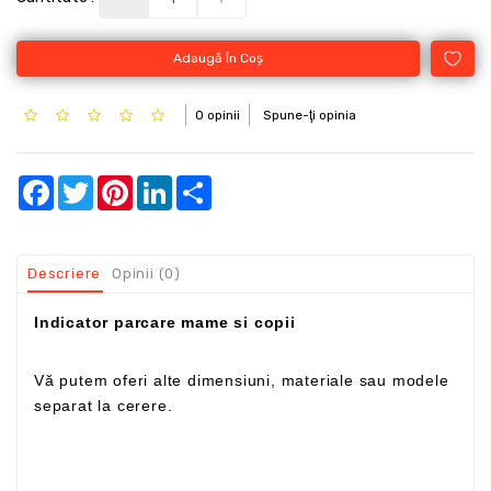
Adaugă În Coş
0 opinii
Spune-ţi opinia
Facebook
Twitter
Pinterest
LinkedIn
Share
Descriere
Opinii (0)
Indicator parcare mame si copii
Vă putem oferi alte dimensiuni, materiale sau modele
separat la cerere.