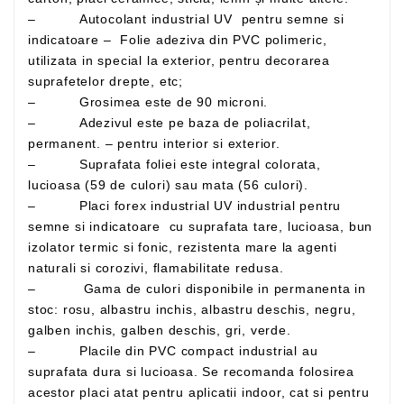
– Autocolant industrial UV pentru semne si
indicatoare – Folie adeziva din PVC polimeric,
utilizata in special la exterior, pentru decorarea
suprafetelor drepte, etc;
– Grosimea este de 90 microni.
– Adezivul este pe baza de poliacrilat,
permanent. – pentru interior si exterior.
– Suprafata foliei este integral colorata,
lucioasa (59 de culori) sau mata (56 culori).
– Placi forex industrial UV industrial pentru
semne si indicatoare cu suprafata tare, lucioasa, bun
izolator termic si fonic, rezistenta mare la agenti
naturali si corozivi, flamabilitate redusa.
– Gama de culori disponibile in permanenta in
stoc: rosu, albastru inchis, albastru deschis, negru,
galben inchis, galben deschis, gri, verde.
– Placile din PVC compact industrial au
suprafata dura si lucioasa. Se recomanda folosirea
acestor placi atat pentru aplicatii indoor, cat si pentru